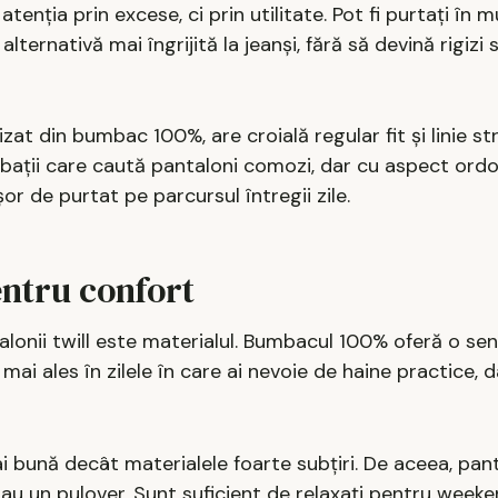
tenția prin excese, ci prin utilitate. Pot fi purtați în m
ternativă mai îngrijită la jeanși, fără să devină rigizi
at din bumbac 100%, are croială regular fit și linie st
rbații care caută pantaloni comozi, dar cu aspect ord
ușor de purtat pe parcursul întregii zile.
ntru confort
alonii twill este materialul. Bumbacul 100% oferă o sen
mai ales în zilele în care ai nevoie de haine practice, 
ai bună decât materialele foarte subțiri. De aceea, pant
sau un pulover. Sunt suficient de relaxați pentru weeke