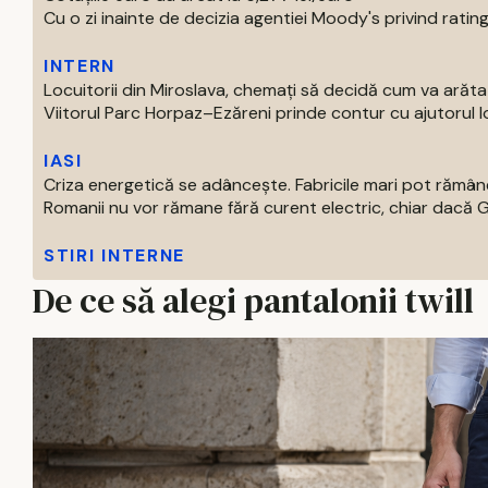
Cu o zi inainte de decizia agentiei Moody's privind ratingu
INTERN
Locuitorii din Miroslava, chemați să decidă cum va arăt
Viitorul Parc Horpaz–Ezăreni prinde contur cu ajutorul loc
IASI
Criza energetică se adâncește. Fabricile mari pot rămâne
Romanii nu vor rămane fără curent electric, chiar dacă Gu
STIRI INTERNE
De ce să alegi pantalonii twill