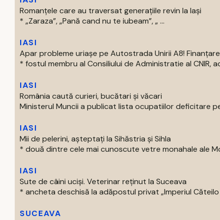
Romanțele care au traversat generațiile revin la Iași
* „Zaraza”, „Pană cand nu te iubeam”, „ ...
IASI
Apar probleme uriașe pe Autostrada Unirii A8! Finanțare
* fostul membru al Consiliului de Administratie al CNIR, acti
IASI
România caută curieri, bucătari și văcari
Ministerul Muncii a publicat lista ocupatiilor deficitare pe
IASI
Mii de pelerini, așteptați la Sihăstria și Sihla
* două dintre cele mai cunoscute vetre monahale ale Mold
IASI
Sute de câini uciși. Veterinar reținut la Suceava
* ancheta deschisă la adăpostul privat „Imperiul Căteilo .
SUCEAVA