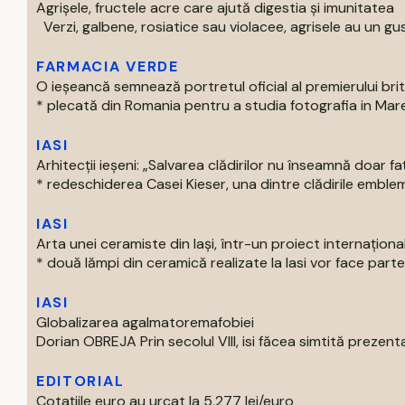
Agrișele, fructele acre care ajută digestia și imunitatea
Verzi, galbene, rosiatice sau violacee, agrisele au un gust
FARMACIA VERDE
O ieșeancă semnează portretul oficial al premierului bri
* plecată din Romania pentru a studia fotografia in Marea 
IASI
Arhitecții ieșeni: „Salvarea clădirilor nu înseamnă doar f
* redeschiderea Casei Kieser, una dintre clădirile emblema
IASI
Arta unei ceramiste din Iași, într-un proiect internaționa
* două lămpi din ceramică realizate la Iasi vor face parte 
IASI
Globalizarea agalmatoremafobiei
Dorian OBREJA Prin secolul VIII, isi făcea simtită prezenta
EDITORIAL
Cotațiile euro au urcat la 5,277 lei/euro