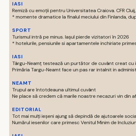
IASI
Remiză cu emoții pentru Universitatea Craiova. CFR Cluij, 
* momente dramatice la finalul meciului din Finlanda, dup
SPORT
Turismul intră pe minus. Iașul pierde vizitatori în 2026
* hotelurile, pensiunile si apartamentele inchiriate primes
IASI
Târgu-Neamț testează un purtător de cuvânt creat cu int
Primăria Targu-Neamt face un pas rar intalnit in administr
NEAMT
Trupul are întotdeauna ultimul cuvânt
Ne place să credem că marile noastre necazuri vin din afar
EDITORIAL
Tot mai mulți ieșeni ajung să depindă de ajutoarele soc
Numărul iesenilor care primesc Venitul Minim de Incluziun
IASI