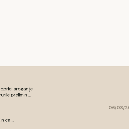
ropriei aroganțe
ile prelimin ...
06/08/2
n ca ...