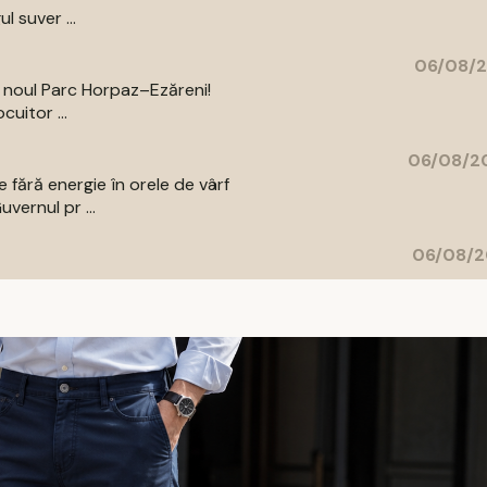
l suver ...
06/08/2
a noul Parc Horpaz–Ezăreni!
uitor ...
06/08/20
 fără energie în orele de vârf
vernul pr ...
06/08/2