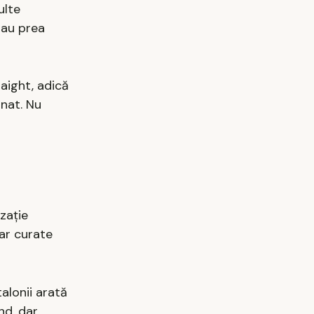
ulte
 sau prea
raight, adică
onat. Nu
zație
dar curate
alonii arată
nd, dar