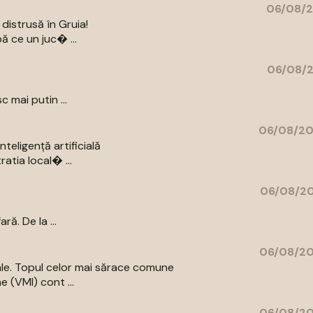
06/08/2
distrusă în Gruia!
ă ce un juc� ...
06/08/2
c mai putin ...
06/08/20
eligență artificială
atia local� ...
06/08/20
ă. De la ...
06/08/20
iale. Topul celor mai sărace comune
e (VMI) cont ...
06/08/20