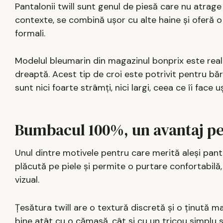
Pantalonii twill sunt genul de piesă care nu atrage a
contexte, se combină ușor cu alte haine și oferă o al
formali.
Modelul bleumarin din magazinul bonprix este realiz
dreaptă. Acest tip de croi este potrivit pentru bă
sunt nici foarte strâmți, nici largi, ceea ce îi face 
Bumbacul 100%, un avantaj pe
Unul dintre motivele pentru care merită aleși pant
plăcută pe piele și permite o purtare confortabilă, 
vizual.
Țesătura twill are o textură discretă și o ținută m
bine atât cu o cămașă, cât și cu un tricou simplu 