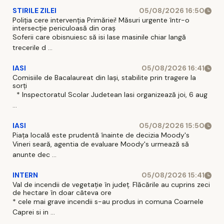
STIRILE ZILEI
05/08/2026 16:50
Poliția cere intervenția Primăriei! Măsuri urgente într-o
intersecție periculoasă din oraș
Soferii care obisnuiesc să isi lase masinile chiar langă
trecerile d ...
IASI
05/08/2026 16:41
Comisiile de Bacalaureat din Iași, stabilite prin tragere la
sorți
* Inspectoratul Scolar Judetean Iasi organizează joi, 6 aug
...
IASI
05/08/2026 15:50
Piața locală este prudentă înainte de decizia Moody's
Vineri seară, agentia de evaluare Moody's urmează să
anunte dec ...
INTERN
05/08/2026 15:41
Val de incendii de vegetație în județ. Flăcările au cuprins zeci
de hectare în doar câteva ore
* cele mai grave incendii s-au produs in comuna Coarnele
Caprei si in ...