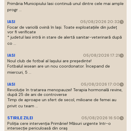
Primăria Municipiului Iasi continuă unul dintre cele mai ample
progr ...
IASI
05/08/2026 20:32
Focar de variolă ovină în Iași. Toate exploatațiile din județ
vor fi verificate
* judetul Iasi intră in stare de alertă sanitar-veterinară după
co ...
IASI
05/08/2026 17:21
Noul club de fotbal al Iașului are președinte!
Fotbalul iesean are un nou coordonator. Începand de
miercuri, 5 ...
IASI
05/08/2026 17:00
Revoluție în tratarea menopauzei! Terapia hormonală revine,
după 25 de ani de controverse
Timp de aproape un sfert de secol, milioane de femei au
privit cu team ...
STIRILE ZILEI
05/08/2026 16:50
Poliția cere intervenția Primăriei! Măsuri urgente într-o
intersecție periculoasă din oraș