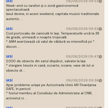
IASI
06/08/2026 09:53
Week-end cu tarafuri și o zonă gastronomică
spectaculoasă
Iasul devine, in acest weekend, capitala muzicii traditionale
autentic ...
IASI
06/08/2026 09:52
Cod portocaliu de caniculă în Iași. Temperaturile urcă la 38
de grade, urmează o noapte tropicală
* ANM avertizează că valul de căldură se intensifică joi *
discon ...
IASI
06/08/2026 09:47
2.000 de obiecte din satul dispărut, salvate la Iași
* stergare tesute in casă, scoarte, icoane, vase de lut si
obiecte di ...
IASI
06/08/2026 09:36
Apar probleme uriașe pe Autostrada Unirii A8! Finanțarea
SAFE, în pericol
* fostul membru al Consiliului de Administratie al CNIR,
activistul ci ...