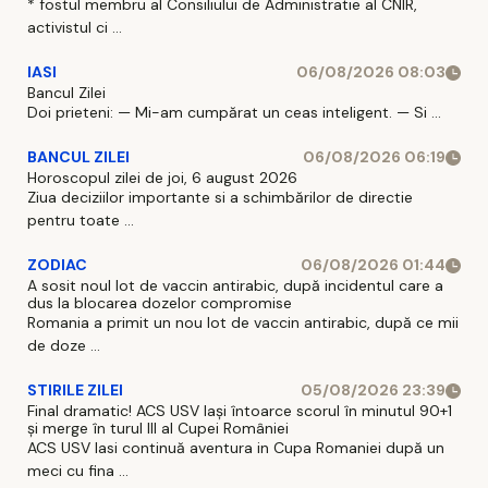
* fostul membru al Consiliului de Administratie al CNIR,
activistul ci ...
IASI
06/08/2026 08:03
Bancul Zilei
Doi prieteni: — Mi-am cumpărat un ceas inteligent. — Si ...
BANCUL ZILEI
06/08/2026 06:19
Horoscopul zilei de joi, 6 august 2026
Ziua deciziilor importante si a schimbărilor de directie
pentru toate ...
ZODIAC
06/08/2026 01:44
A sosit noul lot de vaccin antirabic, după incidentul care a
dus la blocarea dozelor compromise
Romania a primit un nou lot de vaccin antirabic, după ce mii
de doze ...
STIRILE ZILEI
05/08/2026 23:39
Final dramatic! ACS USV Iași întoarce scorul în minutul 90+1
și merge în turul III al Cupei României
ACS USV Iasi continuă aventura in Cupa Romaniei după un
meci cu fina ...