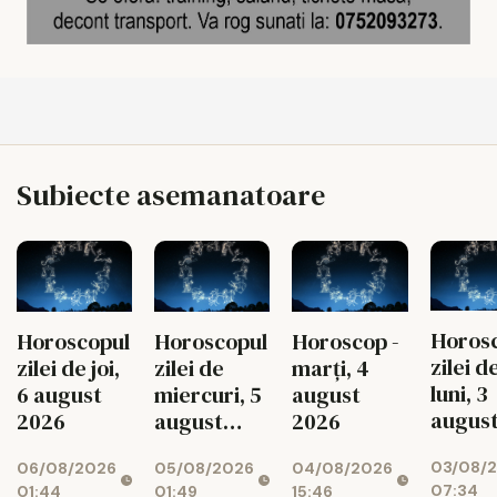
Subiecte asemanatoare
Horos
Horoscopul
Horoscopul
Horoscop -
zilei d
zilei de joi,
zilei de
marți, 4
luni, 3
6 august
miercuri, 5
august
augus
2026
august
2026
2026
2026
03/08/
06/08/2026
05/08/2026
04/08/2026
07:34
01:44
01:49
15:46