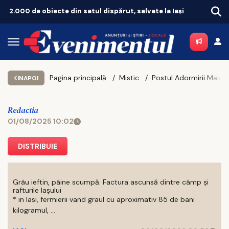
2.000 de obiecte din satul dispărut, salvate la Iași
Pagina principală
Mistic
Postul Adormirii Maicii Domnului. Ce se mănâncă din 1 august și care sunt zilele cu dezlegare la pește
INAPOI
Redactia
01/08/2025 10:02
DISTRIBUIE
Grâu ieftin, pâine scumpă. Factura ascunsă dintre câmp și
rafturile Iașului
* in Iasi, fermierii vand graul cu aproximativ 85 de bani
kilogramul, ...