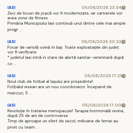
IASI
05/08/2026 23:34
Zeci de locuri de joacă vor fi modernizate, iar cartierele vor
avea zone de fitness
Primăria Municipiului Iasi continuă unul dintre cele mai ample
progr ...
IASI
05/08/2026 20:32
Focar de variolă ovină în Iași. Toate exploatațiile din județ
vor fi verificate
* judetul Iasi intră in stare de alertă sanitar-veterinară după
co ...
IASI
05/08/2026 17:21
Noul club de fotbal al Iașului are președinte!
Fotbalul iesean are un nou coordonator. Începand de
miercuri, 5 ...
IASI
05/08/2026 17:00
Revoluție în tratarea menopauzei! Terapia hormonală revine,
după 25 de ani de controverse
Timp de aproape un sfert de secol, milioane de femei au
privit cu team ...