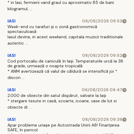
* in Iasi, fermierii vand graul cu aproximativ 85 de bani
kilogramul, ...
IASI
06/08/2026 09:53
Week-end cu tarafuri și o zonă gastronomică
spectaculoasă
Iasul devine, in acest weekend, capitala muzicii traditionale
autentic ...
IASI
06/08/2026 09:52
Cod portocaliu de caniculă în Iași. Temperaturile urcă la 38
de grade, urmează o noapte tropicală
* ANM avertizează că valul de căldură se intensifică joi *
discon ...
IASI
06/08/2026 09:47
2.000 de obiecte din satul dispărut, salvate la Iași
* stergare tesute in casă, scoarte, icoane, vase de lut si
obiecte di ...
IASI
06/08/2026 09:36
Apar probleme uriașe pe Autostrada Unirii A8! Finanțarea
SAFE, în pericol