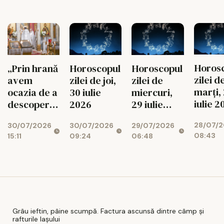
Horos
„Prin hrană
Horoscopul
Horoscopul
zilei d
avem
zilei de joi,
zilei de
marți,
ocazia de a
30 iulie
miercuri,
iulie 2
descoperi
2026
29 iulie
legătura cu
2026
28/07/
30/07/2026
30/07/2026
29/07/2026
Bunul
08:43
15:11
09:24
06:48
Dumnezeu”
Grâu ieftin, pâine scumpă. Factura ascunsă dintre câmp și
rafturile Iașului