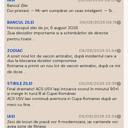
IASI
06/08/2026 08:03
Bancul Zilei
Doi prieteni: — Mi-am cumpărat un ceas inteligent. — Si ...
BANCUL ZILEI
06/08/2026 06:19
Horoscopul zilei de joi, 6 august 2026
Ziua deciziilor importante si a schimbărilor de directie
pentru toate ...
ZODIAC
06/08/2026 01:44
A sosit noul lot de vaccin antirabic, după incidentul care a
dus la blocarea dozelor compromise
Romania a primit un nou lot de vaccin antirabic, după ce mii
de doze ...
STIRILE ZILEI
05/08/2026 23:39
Final dramatic! ACS USV Iași întoarce scorul în minutul 90+1
și merge în turul III al Cupei României
ACS USV Iasi continuă aventura in Cupa Romaniei după un
meci cu fina ...
IASI
05/08/2026 23:34
Zeci de locuri de joacă vor fi modernizate, iar cartierele vor
avea zone de fitness