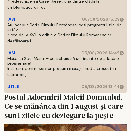
* redeschiderea Casei Kieser, una dintre clădirile
emblematice din ce ...
IASI
05/08/2026 15:23
Au început Serile Filmului Românesc. Vezi programul zilei de
astăzi
* cea de-a XVII-a editie a Serilor Filmului Romanesc se
desfăsoară i ...
IASI
05/08/2026 14:45
Masaj la Soul Masaj – ce trebuie să știi înainte de a face o
programare?
Interesul pentru servicii precum masajul nud a crescut in
ultimii ani, ...
UTILE
05/08/2026 13:44
Postul Adormirii Maicii Domnului.
Ce se mănâncă din 1 august și care
sunt zilele cu dezlegare la pește