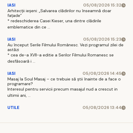
IASI
05/08/2026 15:32
Arhitecții ieșeni: „Salvarea clădirilor nu înseamnă doar
fațade”
* redeschiderea Casei Kieser, una dintre clădirile
emblematice din ce ...
IASI
05/08/2026 15:23
Au început Serile Filmului Românesc. Vezi programul zilei de
astăzi
* cea de-a XVII-a editie a Serilor Filmului Romanesc se
desfăsoară i ...
IASI
05/08/2026 14:45
Masaj la Soul Masaj – ce trebuie să știi înainte de a face o
programare?
Interesul pentru servicii precum masajul nud a crescut in
ultimii ani, ...
UTILE
05/08/2026 13:44