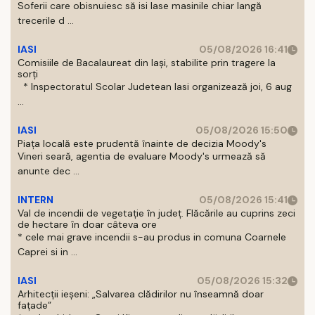
Soferii care obisnuiesc să isi lase masinile chiar langă
trecerile d ...
IASI
05/08/2026 16:41
Comisiile de Bacalaureat din Iași, stabilite prin tragere la
sorți
* Inspectoratul Scolar Judetean Iasi organizează joi, 6 aug
...
IASI
05/08/2026 15:50
Piața locală este prudentă înainte de decizia Moody's
Vineri seară, agentia de evaluare Moody's urmează să
anunte dec ...
INTERN
05/08/2026 15:41
Val de incendii de vegetație în județ. Flăcările au cuprins zeci
de hectare în doar câteva ore
* cele mai grave incendii s-au produs in comuna Coarnele
Caprei si in ...
IASI
05/08/2026 15:32
Arhitecții ieșeni: „Salvarea clădirilor nu înseamnă doar
fațade”