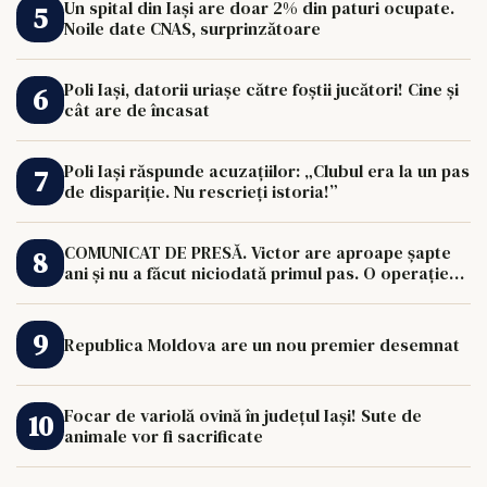
Un spital din Iași are doar 2% din paturi ocupate.
Noile date CNAS, surprinzătoare
Poli Iași, datorii uriașe către foștii jucători! Cine și
cât are de încasat
Poli Iași răspunde acuzațiilor: „Clubul era la un pas
de dispariție. Nu rescrieți istoria!”
COMUNICAT DE PRESĂ. Victor are aproape șapte
ani și nu a făcut niciodată primul pas. O operație
de 33.000 de euro îi poate schimba viața.
Republica Moldova are un nou premier desemnat
Focar de variolă ovină în județul Iași! Sute de
animale vor fi sacrificate