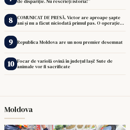
de dispariție. Nu rescrieți istoria!”
COMUNICAT DE PRESĂ. Victor are aproape șapte
ani și nu a făcut niciodată primul pas. O operație
de 33.000 de euro îi poate schimba viața.
Republica Moldova are un nou premier desemnat
Focar de variolă ovină în județul Iași! Sute de
animale vor fi sacrificate
Moldova