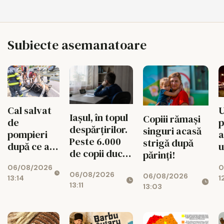
Subiecte asemanatoare
Cal salvat
U
Iașul, în topul
Copiii rămași
de
p
despărțirilor.
singuri acasă
pompieri
a
Peste 6.000
strigă după
după ce a
u
de copii duc
părinți!
căzut într-
B
dorul
06/08/2026
0
un şanţ de
06/08/2026
părinților
06/08/2026
13:14
1
trei metri
13:11
13:03