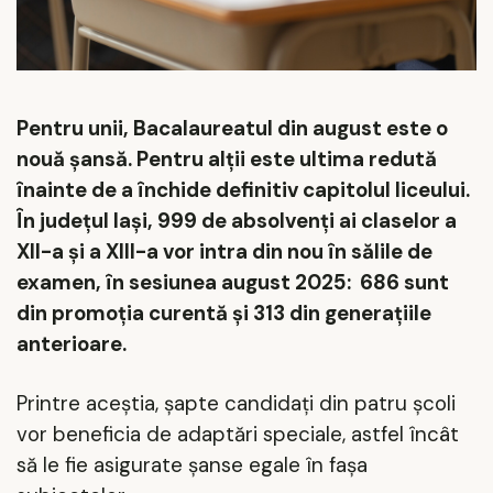
Pentru unii, Bacalaureatul din august este o
nouă şansă. Pentru alţii este ultima redută
înainte de a închide definitiv capitolul liceului.
În judeţul Iaşi, 999 de absolvenţi ai claselor a
XII-a şi a XIII-a vor intra din nou în sălile de
examen, în sesiunea august 2025: 686 sunt
din promoţia curentă şi 313 din generaţiile
anterioare.
Printre aceştia, şapte candidaţi din patru şcoli
vor beneficia de adaptări speciale, astfel încât
să le fie asigurate şanse egale în faşa