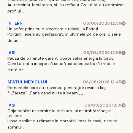
Au terminat facultatea, si-au refăcut CV-ul, si-au optimizat
profilul ...
INTERN
06/08/2026 12:59
Un șofer prins cu o alcoolemie uriașă, la Bălțați
Politistii ieseni au desfăsurat, in ultimele 24 de ore, o serie
de ac ...
IASI
06/08/2026 12:59
Pauza de 5 minute care îți poate salva energia la birou
Cand atentia incepe să scadă, iar aceeasi frază trebuie
citită de ...
SFATUL MEDICULUI
06/08/2026 12:45
Romanțele care au traversat generațiile revin la Iași
* „Zaraza”, „Pană cand nu te iubeam”, „ ...
IASI
06/08/2026 12:31
Grija banilor ne trimite la psihiatru și ne îmbătrânește
creierul
Lipsa banilor nu rămane in portofel. Intră in casă, tulbură
somnul ...