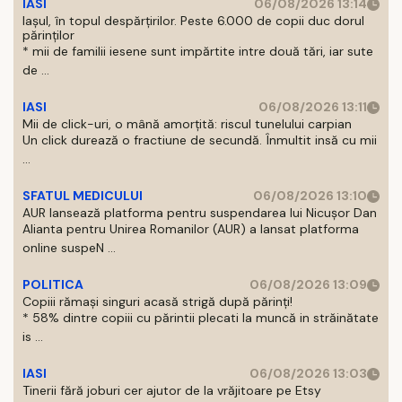
IASI
06/08/2026 13:14
Iașul, în topul despărțirilor. Peste 6.000 de copii duc dorul
părinților
* mii de familii iesene sunt impărtite intre două tări, iar sute
de ...
IASI
06/08/2026 13:11
Mii de click-uri, o mână amorțită: riscul tunelului carpian
Un click durează o fractiune de secundă. Înmultit insă cu mii
...
SFATUL MEDICULUI
06/08/2026 13:10
AUR lansează platforma pentru suspendarea lui Nicușor Dan
Alianta pentru Unirea Romanilor (AUR) a lansat platforma
online suspeN ...
POLITICA
06/08/2026 13:09
Copiii rămași singuri acasă strigă după părinți!
* 58% dintre copiii cu părintii plecati la muncă in străinătate
is ...
IASI
06/08/2026 13:03
Tinerii fără joburi cer ajutor de la vrăjitoare pe Etsy