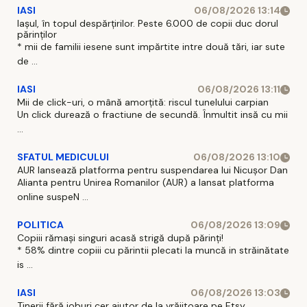
IASI
06/08/2026 13:14
Iașul, în topul despărțirilor. Peste 6.000 de copii duc dorul
părinților
* mii de familii iesene sunt impărtite intre două tări, iar sute
de ...
IASI
06/08/2026 13:11
Mii de click-uri, o mână amorțită: riscul tunelului carpian
Un click durează o fractiune de secundă. Înmultit insă cu mii
...
SFATUL MEDICULUI
06/08/2026 13:10
AUR lansează platforma pentru suspendarea lui Nicușor Dan
Alianta pentru Unirea Romanilor (AUR) a lansat platforma
online suspeN ...
POLITICA
06/08/2026 13:09
Copiii rămași singuri acasă strigă după părinți!
* 58% dintre copiii cu părintii plecati la muncă in străinătate
is ...
IASI
06/08/2026 13:03
Tinerii fără joburi cer ajutor de la vrăjitoare pe Etsy