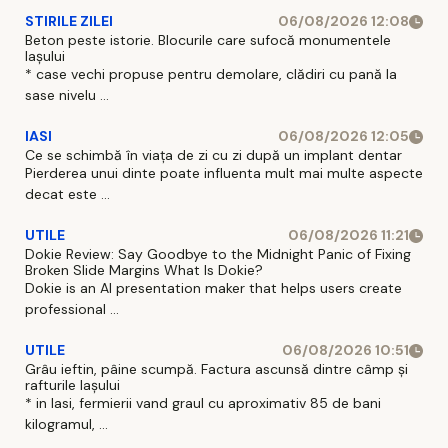
STIRILE ZILEI
06/08/2026 12:08
Beton peste istorie. Blocurile care sufocă monumentele
Iașului
* case vechi propuse pentru demolare, clădiri cu pană la
sase nivelu ...
IASI
06/08/2026 12:05
Ce se schimbă în viața de zi cu zi după un implant dentar
Pierderea unui dinte poate influenta mult mai multe aspecte
decat este ...
UTILE
06/08/2026 11:21
Dokie Review: Say Goodbye to the Midnight Panic of Fixing
Broken Slide Margins What Is Dokie?
Dokie is an AI presentation maker that helps users create
professional ...
UTILE
06/08/2026 10:51
Grâu ieftin, pâine scumpă. Factura ascunsă dintre câmp și
rafturile Iașului
* in Iasi, fermierii vand graul cu aproximativ 85 de bani
kilogramul, ...