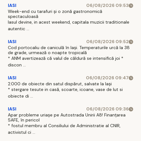
IASI
06/08/2026 09:53
Week-end cu tarafuri și o zonă gastronomică
spectaculoasă
Iasul devine, in acest weekend, capitala muzicii traditionale
autentic ...
IASI
06/08/2026 09:52
Cod portocaliu de caniculă în Iași. Temperaturile urcă la 38
de grade, urmează o noapte tropicală
* ANM avertizează că valul de căldură se intensifică joi *
discon ...
IASI
06/08/2026 09:47
2.000 de obiecte din satul dispărut, salvate la Iași
* stergare tesute in casă, scoarte, icoane, vase de lut si
obiecte di ...
IASI
06/08/2026 09:36
Apar probleme uriașe pe Autostrada Unirii A8! Finanțarea
SAFE, în pericol
* fostul membru al Consiliului de Administratie al CNIR,
activistul ci ...