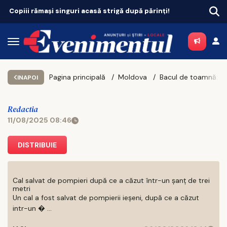
ți!
Un șofer prins cu o alcoolemie uriașă, la Bălțați
Pagina principală
Moldova
INAPOI
Redactia
11/08/2025 08:46
DISTRIBUIE
Cal salvat de pompieri după ce a căzut într-un şanţ de trei
metri
Un cal a fost salvat de pompierii ieşeni, după ce a căzut
intr-un � ...