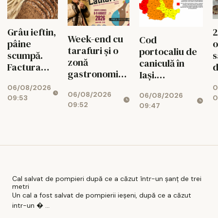
Grâu ieftin,
2
Week-end cu
Cod
pâine
o
tarafuri și o
portocaliu de
scumpă.
s
zonă
caniculă în
Factura
d
gastronomică
Iași.
ascunsă
s
spectaculoasă
Temperaturile
06/08/2026
0
dintre
I
06/08/2026
06/08/2026
urcă la 38 de
09:53
0
câmp și
09:52
09:47
grade,
rafturile
urmează o
Iașului
noapte
tropicală
Cal salvat de pompieri după ce a căzut într-un şanţ de trei
metri
Un cal a fost salvat de pompierii ieşeni, după ce a căzut
intr-un � ...