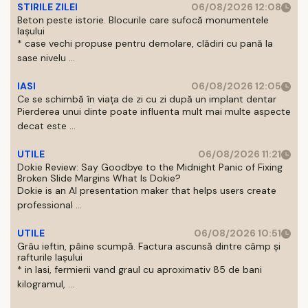
STIRILE ZILEI
06/08/2026 12:08
Beton peste istorie. Blocurile care sufocă monumentele
Iașului
* case vechi propuse pentru demolare, clădiri cu pană la
sase nivelu ...
IASI
06/08/2026 12:05
Ce se schimbă în viața de zi cu zi după un implant dentar
Pierderea unui dinte poate influenta mult mai multe aspecte
decat este ...
UTILE
06/08/2026 11:21
Dokie Review: Say Goodbye to the Midnight Panic of Fixing
Broken Slide Margins What Is Dokie?
Dokie is an AI presentation maker that helps users create
professional ...
UTILE
06/08/2026 10:51
Grâu ieftin, pâine scumpă. Factura ascunsă dintre câmp și
rafturile Iașului
* in Iasi, fermierii vand graul cu aproximativ 85 de bani
kilogramul, ...