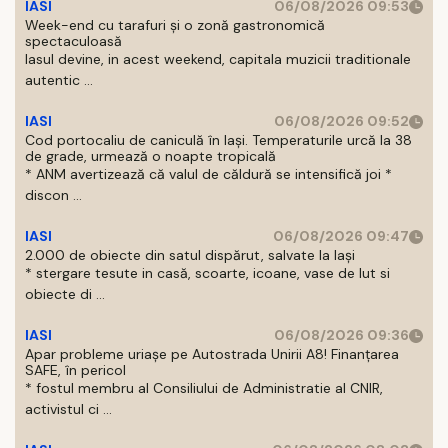
IASI
06/08/2026 09:53
Week-end cu tarafuri și o zonă gastronomică
spectaculoasă
Iasul devine, in acest weekend, capitala muzicii traditionale
autentic ...
IASI
06/08/2026 09:52
Cod portocaliu de caniculă în Iași. Temperaturile urcă la 38
de grade, urmează o noapte tropicală
* ANM avertizează că valul de căldură se intensifică joi *
discon ...
IASI
06/08/2026 09:47
2.000 de obiecte din satul dispărut, salvate la Iași
* stergare tesute in casă, scoarte, icoane, vase de lut si
obiecte di ...
IASI
06/08/2026 09:36
Apar probleme uriașe pe Autostrada Unirii A8! Finanțarea
SAFE, în pericol
* fostul membru al Consiliului de Administratie al CNIR,
activistul ci ...