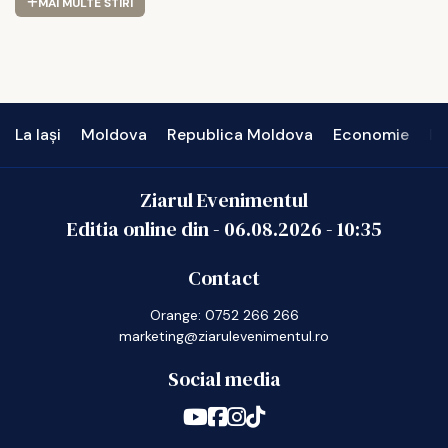
MAI MULTE STIRI
La Iași
Moldova
Republica Moldova
Economie
In
Ziarul Evenimentul
Editia online din -
06.08.2026
-
10:35
Contact
Orange: 0752 266 266
marketing@ziarulevenimentul.ro
Social media