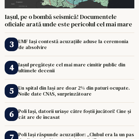
Iașul, pe o bombă seismică! Documentele
oficiale arată unde este pericolul cel mai mare
UMF Iași contestă acuzațiile aduse la ceremonia
de absolvire
Iașul pregătește cel mai mare cimitir public din
ultimele decenii
Un spital din Iași are doar 2% din paturi ocupate.
Noile date CNAS, surprinzătoare
Poli Iași, datorii uriașe către foștii jucători! Cine și
cât are de încasat
Poli Iași răspunde acuzațiilor: „Clubul era la un pas