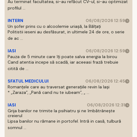
Au terminat facultatea, si-au refăcut CV-ul, si-au optimizat
profilul ...
INTERN
06/08/2026 12:59
Un șofer prins cu o alcoolemie uriașă, la Bălțați
Politistii ieseni au desfăsurat, in ultimele 24 de ore, o serie
de ac ...
IASI
06/08/2026 12:59
Pauza de 5 minute care îți poate salva energia la birou
Cand atentia incepe să scadă, iar aceeasi frază trebuie
citită de ...
SFATUL MEDICULUI
06/08/2026 12:45
Romanțele care au traversat generațiile revin la Iași
* „Zaraza”, „Pană cand nu te iubeam”, „ ...
IASI
06/08/2026 12:31
Grija banilor ne trimite la psihiatru și ne îmbătrânește
creierul
Lipsa banilor nu rămane in portofel. Intră in casă, tulbură
somnul ...