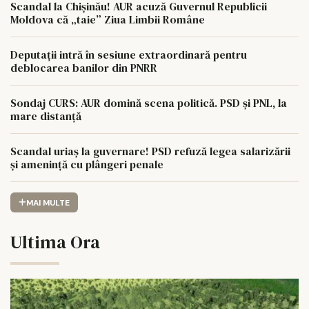
Scandal la Chișinău! AUR acuză Guvernul Republicii
Moldova că „taie” Ziua Limbii Române
Deputații intră în sesiune extraordinară pentru
deblocarea banilor din PNRR
Sondaj CURS: AUR domină scena politică. PSD și PNL, la
mare distanță
Scandal uriaș la guvernare! PSD refuză legea salarizării
și amenință cu plângeri penale
MAI MULTE
Ultima Ora