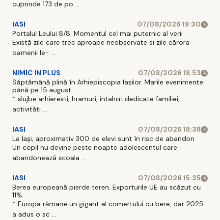
cuprinde 173 de po ...
IASI
07/08/2026 19:30
Portalul Leului 8/8. Momentul cel mai puternic al verii
Există zile care trec aproape neobservate si zile cărora
oamenii le- ...
NIMIC IN PLUS
07/08/2026 18:53
Săptămână plină în Arhiepiscopia Iașilor. Marile evenimente
până pe 15 august
* slujbe arhieresti, hramuri, intalniri dedicate familiei,
activităti ...
IASI
07/08/2026 18:38
La Iași, aproximativ 300 de elevi sunt în risc de abandon
Un copil nu devine peste noapte adolescentul care
abandonează scoala ...
IASI
07/08/2026 15:35
Berea europeană pierde teren. Exporturile UE au scăzut cu
11%
* Europa rămane un gigant al comertului cu bere, dar 2025
a adus o sc ...