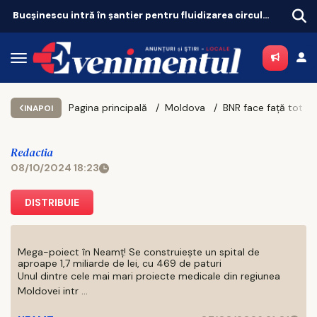
Bucșinescu intră în șantier pentru fluidizarea circulației
Pagina principală
Moldova
INAPOI
Redactia
08/10/2024 18:23
DISTRIBUIE
Mega-poiect în Neamț! Se construiește un spital de
aproape 1,7 miliarde de lei, cu 469 de paturi
Unul dintre cele mai mari proiecte medicale din regiunea
Moldovei intr ...