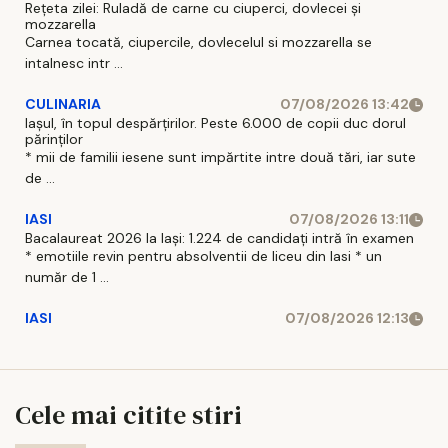
Rețeta zilei: Ruladă de carne cu ciuperci, dovlecei și
mozzarella
Carnea tocată, ciupercile, dovlecelul si mozzarella se
intalnesc intr ...
CULINARIA
07/08/2026 13:42
Iașul, în topul despărțirilor. Peste 6.000 de copii duc dorul
părinților
* mii de familii iesene sunt impărtite intre două tări, iar sute
de ...
IASI
07/08/2026 13:11
Bacalaureat 2026 la Iași: 1.224 de candidați intră în examen
* emotiile revin pentru absolventii de liceu din Iasi * un
număr de 1 ...
IASI
07/08/2026 12:13
Cele mai citite stiri