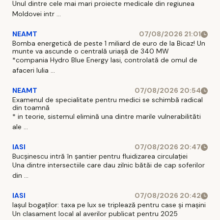
Unul dintre cele mai mari proiecte medicale din regiunea
Moldovei intr ...
NEAMT
07/08/2026 21:01
Bomba energetică de peste 1 miliard de euro de la Bicaz! Un
munte va ascunde o centrală uriașă de 340 MW
*compania Hydro Blue Energy Iasi, controlată de omul de
afaceri Iulia ...
NEAMT
07/08/2026 20:54
Examenul de specialitate pentru medici se schimbă radical
din toamnă
* in teorie, sistemul elimină una dintre marile vulnerabilităti
ale ...
IASI
07/08/2026 20:47
Bucșinescu intră în șantier pentru fluidizarea circulației
Una dintre intersectiile care dau zilnic bătăi de cap soferilor
din ...
IASI
07/08/2026 20:42
Iașul bogaților: taxa pe lux se triplează pentru case și mașini
Un clasament local al averilor publicat pentru 2025