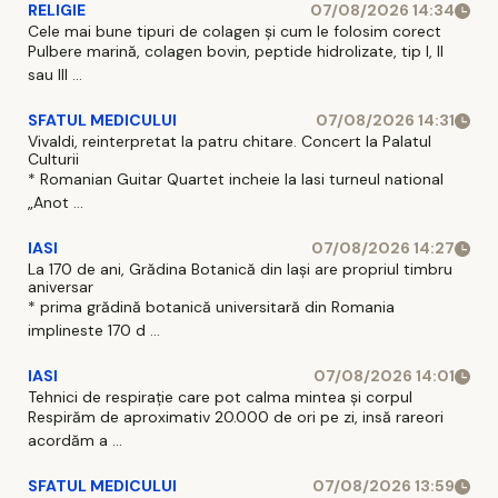
RELIGIE
07/08/2026 14:34
Cele mai bune tipuri de colagen și cum le folosim corect
Pulbere marină, colagen bovin, peptide hidrolizate, tip I, II
sau III ...
SFATUL MEDICULUI
07/08/2026 14:31
Vivaldi, reinterpretat la patru chitare. Concert la Palatul
Culturii
* Romanian Guitar Quartet incheie la Iasi turneul national
„Anot ...
IASI
07/08/2026 14:27
La 170 de ani, Grădina Botanică din Iași are propriul timbru
aniversar
* prima grădină botanică universitară din Romania
implineste 170 d ...
IASI
07/08/2026 14:01
Tehnici de respirație care pot calma mintea și corpul
Respirăm de aproximativ 20.000 de ori pe zi, insă rareori
acordăm a ...
SFATUL MEDICULUI
07/08/2026 13:59