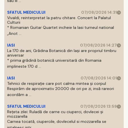
sau III ...
SFATUL MEDICULUI
07/08/2026 14:31
Vivaldi, reinterpretat la patru chitare. Concert la Palatul
Culturii
* Romanian Guitar Quartet incheie la Iasi turneul national
„Anot ...
IASI
07/08/2026 14:27
La 170 de ani, Grădina Botanică din Iași are propriul timbru
aniversar
* prima grădină botanică universitară din Romania
implineste 170 d ...
IASI
07/08/2026 14:01
Tehnici de respirație care pot calma mintea și corpul
Respirăm de aproximativ 20.000 de ori pe zi, insă rareori
acordăm a ...
SFATUL MEDICULUI
07/08/2026 13:59
Rețeta zilei: Ruladă de carne cu ciuperci, dovlecei și
mozzarella
Carnea tocată, ciupercile, dovlecelul si mozzarella se
intalnesc intr ...