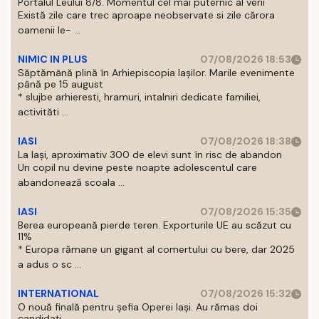
Portalul Leului 8/8. Momentul cel mai puternic al verii
Există zile care trec aproape neobservate si zile cărora
oamenii le- ...
NIMIC IN PLUS
07/08/2026 18:53
Săptămână plină în Arhiepiscopia Iașilor. Marile evenimente
până pe 15 august
* slujbe arhieresti, hramuri, intalniri dedicate familiei,
activităti ...
IASI
07/08/2026 18:38
La Iași, aproximativ 300 de elevi sunt în risc de abandon
Un copil nu devine peste noapte adolescentul care
abandonează scoala ...
IASI
07/08/2026 15:35
Berea europeană pierde teren. Exporturile UE au scăzut cu
11%
* Europa rămane un gigant al comertului cu bere, dar 2025
a adus o sc ...
INTERNATIONAL
07/08/2026 15:32
O nouă finală pentru șefia Operei Iași. Au rămas doi
candidați