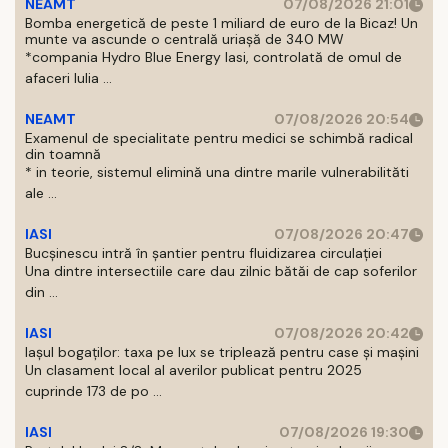
NEAMT
07/08/2026 21:01
Bomba energetică de peste 1 miliard de euro de la Bicaz! Un
munte va ascunde o centrală uriașă de 340 MW
*compania Hydro Blue Energy Iasi, controlată de omul de
afaceri Iulia ...
NEAMT
07/08/2026 20:54
Examenul de specialitate pentru medici se schimbă radical
din toamnă
* in teorie, sistemul elimină una dintre marile vulnerabilităti
ale ...
IASI
07/08/2026 20:47
Bucșinescu intră în șantier pentru fluidizarea circulației
Una dintre intersectiile care dau zilnic bătăi de cap soferilor
din ...
IASI
07/08/2026 20:42
Iașul bogaților: taxa pe lux se triplează pentru case și mașini
Un clasament local al averilor publicat pentru 2025
cuprinde 173 de po ...
IASI
07/08/2026 19:30