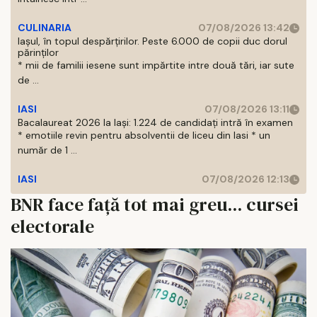
CULINARIA
07/08/2026 13:42
Iașul, în topul despărțirilor. Peste 6.000 de copii duc dorul
părinților
* mii de familii iesene sunt impărtite intre două tări, iar sute
de ...
IASI
07/08/2026 13:11
Bacalaureat 2026 la Iași: 1.224 de candidați intră în examen
* emotiile revin pentru absolventii de liceu din Iasi * un
număr de 1 ...
IASI
07/08/2026 12:13
BNR face față tot mai greu... cursei
electorale