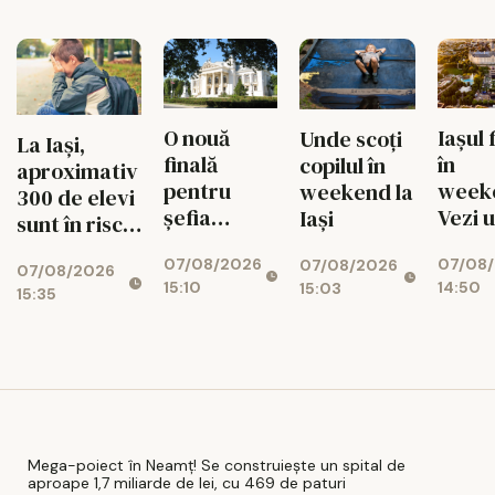
ascunde o
toamnă
de paturi
centrală
uriașă de
340 MW
O nouă
Iașul 
Unde scoți
La Iași,
finală
în
copilul în
aproximativ
pentru
week
weekend la
300 de elevi
șefia
Vezi 
Iași
sunt în risc
Operei Iași.
merit
de abandon
07/08/2026
07/08
Au rămas
ieși pe
07/08/2026
07/08/2026
15:10
14:50
15:03
doi
9 aug
15:35
candidați
Mega-poiect în Neamț! Se construiește un spital de
aproape 1,7 miliarde de lei, cu 469 de paturi