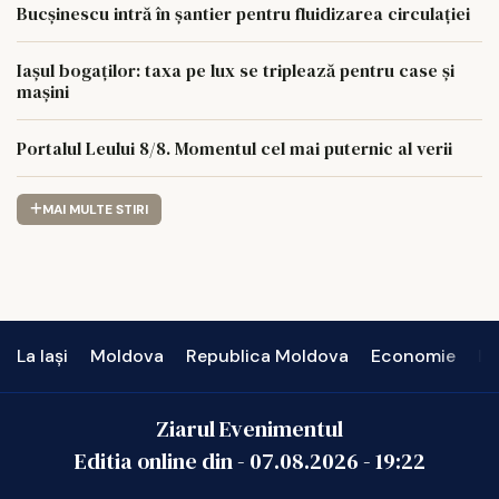
Bucșinescu intră în șantier pentru fluidizarea circulației
Iașul bogaților: taxa pe lux se triplează pentru case și
mașini
Portalul Leului 8/8. Momentul cel mai puternic al verii
MAI MULTE STIRI
La Iași
Moldova
Republica Moldova
Economie
In
Ziarul Evenimentul
Editia online din -
07.08.2026
-
19:22