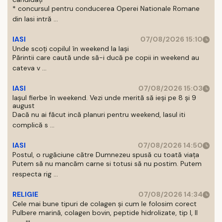
* concursul pentru conducerea Operei Nationale Romane
din Iasi intră ...
IASI
07/08/2026 15:10
Unde scoți copilul în weekend la Iași
Părintii care caută unde să-i ducă pe copii in weekend au
cateva v ...
IASI
07/08/2026 15:03
Iașul fierbe în weekend. Vezi unde merită să ieși pe 8 și 9
august
Dacă nu ai făcut incă planuri pentru weekend, Iasul iti
complică s ...
IASI
07/08/2026 14:50
Postul, o rugăciune către Dumnezeu spusă cu toată viața
Putem să nu mancăm carne si totusi să nu postim. Putem
respecta rig ...
RELIGIE
07/08/2026 14:34
Cele mai bune tipuri de colagen și cum le folosim corect
Pulbere marină, colagen bovin, peptide hidrolizate, tip I, II