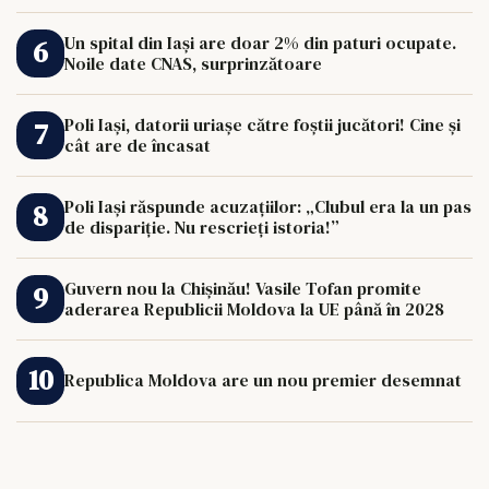
de 33.000 de euro îi poate schimba viața.
Un spital din Iași are doar 2% din paturi ocupate.
Noile date CNAS, surprinzătoare
Poli Iași, datorii uriașe către foștii jucători! Cine și
cât are de încasat
Poli Iași răspunde acuzațiilor: „Clubul era la un pas
de dispariție. Nu rescrieți istoria!”
Guvern nou la Chișinău! Vasile Tofan promite
aderarea Republicii Moldova la UE până în 2028
Republica Moldova are un nou premier desemnat