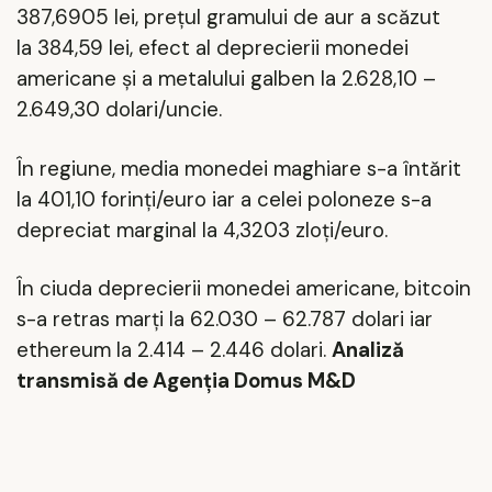
387,6905 lei, prețul gramului de aur a scăzut
la 384,59 lei, efect al deprecierii monedei
americane și a metalului galben la 2.628,10 –
2.649,30 dolari/uncie.
În regiune, media monedei maghiare s-a întărit
la 401,10 forinți/euro iar a celei poloneze s-a
depreciat marginal la 4,3203 zloți/euro.
În ciuda deprecierii monedei americane, bitcoin
s-a retras marți la 62.030 – 62.787 dolari iar
ethereum la 2.414 – 2.446 dolari.
Analiză
transmisă de Agenția Domus M&D