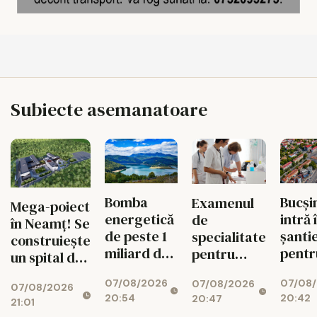
Subiecte asemanatoare
Bomba
Bucși
Examenul
Mega-poiect
energetică
intră 
de
în Neamț! Se
de peste 1
șanti
specialitate
construiește
miliard de
pentr
pentru
un spital de
euro de la
fluid
medici se
aproape 1,7
07/08/2026
07/08
Bicaz! Un
circul
07/08/2026
schimbă
07/08/2026
miliarde de
20:54
20:42
20:47
munte va
radical din
21:01
lei, cu 469