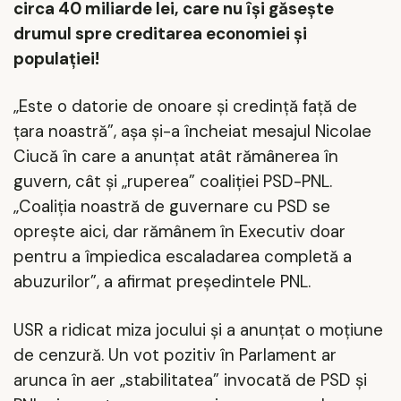
circa 40 miliarde lei, care nu își găsește
drumul spre creditarea economiei și
populației!
„Este o datorie de onoare şi credinţă faţă de
ţara noastră”, așa și-a încheiat mesajul Nicolae
Ciucă în care a anunțat atât rămânerea în
guvern, cât și „ruperea” coaliției PSD-PNL.
„Coaliţia noastră de guvernare cu PSD se
opreşte aici, dar rămânem în Executiv doar
pentru a împiedica escaladarea completă a
abuzurilor”, a afirmat președintele PNL.
USR a ridicat miza jocului și a anunțat o moțiune
de cenzură. Un vot pozitiv în Parlament ar
arunca în aer „stabilitatea” invocată de PSD și