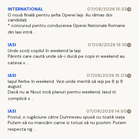
INTERNATIONAL
07/08/2026 15:32
O nouă finală pentru șefia Operei Iași. Au rămas doi
candidați
* concursul pentru conducerea Operei Nationale Romane
din Iasi intră ...
IASI
07/08/2026 15:10
Unde scoți copilul în weekend la Iași
Părintii care caută unde să-i ducă pe copii in weekend au
cateva v ...
IASI
07/08/2026 15:03
Iașul fierbe în weekend. Vezi unde merită să ieși pe 8 și 9
august
Dacă nu ai făcut incă planuri pentru weekend, Iasul iti
complică s ...
IASI
07/08/2026 14:50
Postul, o rugăciune către Dumnezeu spusă cu toată viața
Putem să nu mancăm carne si totusi să nu postim. Putem
respecta rig ...