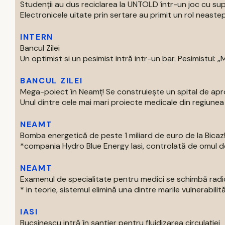
Studenții au dus reciclarea la UNTOLD într-un joc cu supe
Electronicele uitate prin sertare au primit un rol neastep
INTERN
Bancul Zilei
Un optimist si un pesimist intră intr-un bar. Pesimistul: „Ma
BANCUL ZILEI
Mega-poiect în Neamț! Se construiește un spital de aproa
Unul dintre cele mai mari proiecte medicale din regiunea M
NEAMT
Bomba energetică de peste 1 miliard de euro de la Bic
*compania Hydro Blue Energy Iasi, controlată de omul de af
NEAMT
Examenul de specialitate pentru medici se schimbă radi
* in teorie, sistemul elimină una dintre marile vulnerabilităti
IASI
Bucșinescu intră în șantier pentru fluidizarea circulației