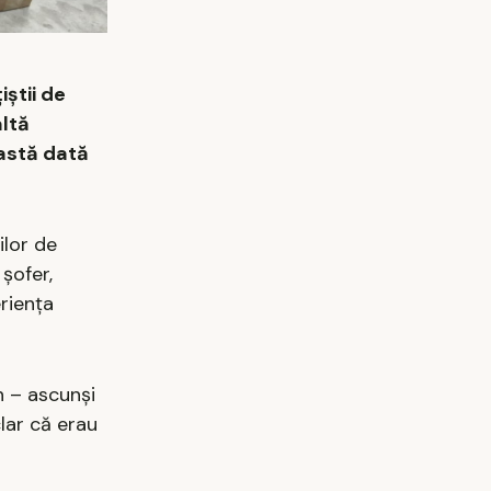
știi de
altă
eastă dată
ilor de
șofer,
riența
in – ascunși
lar că erau