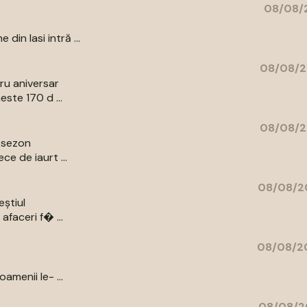
08/08/2
in Iasi intră ...
08/08/2
bru aniversar
ste 170 d ...
08/08/2
e sezon
e de iaurt ...
08/08/20
eștiul
afaceri f� ...
08/08/20
amenii le- ...
08/08/2