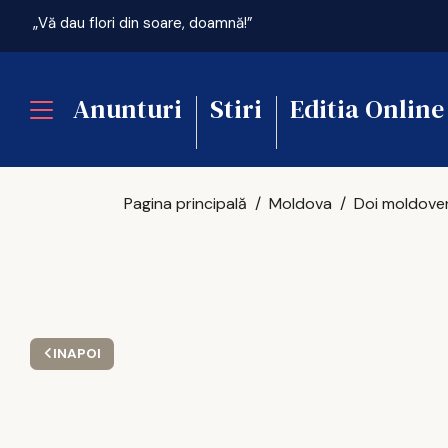
„Vă dau flori din soare, doamnă!”
Anunturi
Stiri
Editia Online
Pagina principală
Moldova
INAPOI