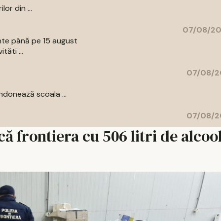
or din ...
07/08/20
ente până pe 15 august
tăti ...
07/08/2
donează scoala ...
07/08/2
ă frontiera cu 506 litri de alcoo