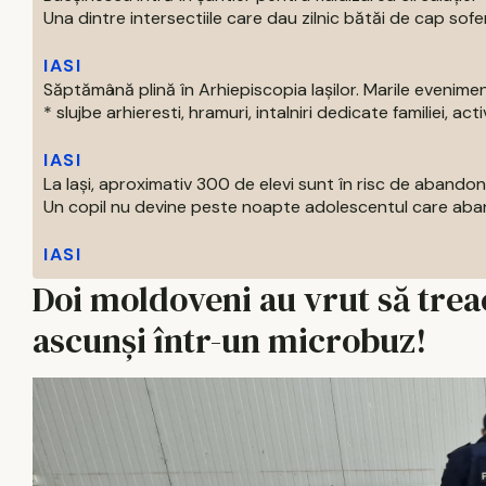
Una dintre intersectiile care dau zilnic bătăi de cap soferil
IASI
Săptămână plină în Arhiepiscopia Iașilor. Marile evenim
* slujbe arhieresti, hramuri, intalniri dedicate familiei, activi
IASI
La Iași, aproximativ 300 de elevi sunt în risc de abandon
Un copil nu devine peste noapte adolescentul care aban
IASI
Doi moldoveni au vrut să treac
ascunși într-un microbuz!