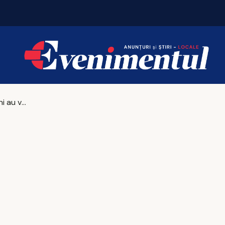
Vacanțe 2026: Portugalia conduce topul
Doi moldoveni au vrut să treacă frontiera cu 506 litri de alcool ascunși într-un microbuz!