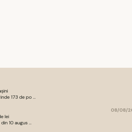
șini
nde 173 de po ...
08/08/20
e lei
din 10 augus ...