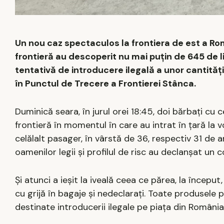
Un nou caz spectaculos la frontiera de est a Rom
frontieră au descoperit nu mai puțin de 645 de lit
tentativă de introducere ilegală a unor cantităț
în Punctul de Trecere a Frontierei Stânca.
Duminică seara, în jurul orei 18:45, doi bărbați c
frontieră în momentul în care au intrat în țară la 
celălalt pasager, în vârstă de 36, respectiv 31 de 
oamenilor legii și profilul de risc au declanșat un 
Și atunci a ieșit la iveală ceea ce părea, la început
cu grijă în bagaje și nedeclarați. Toate produsele
destinate introducerii ilegale pe piața din România