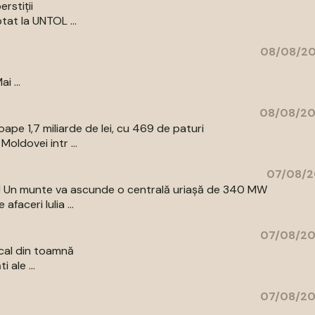
rstiții
tat la UNTOL ...
08/08/20
i ...
08/08/20
pe 1,7 miliarde de lei, cu 469 de paturi
oldovei intr ...
07/08/2
az! Un munte va ascunde o centrală uriașă de 340 MW
aceri Iulia ...
07/08/20
cal din toamnă
 ale ...
07/08/20