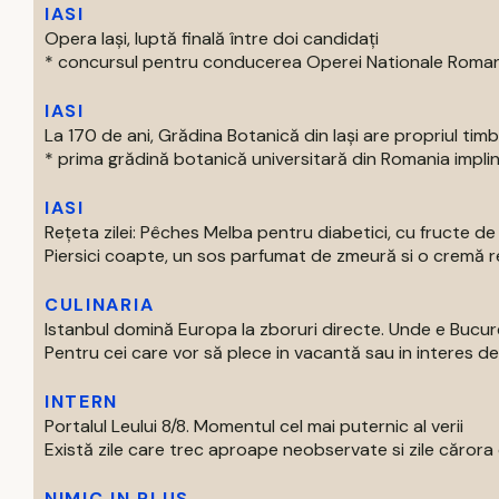
IASI
Opera Iași, luptă finală între doi candidați
* concursul pentru conducerea Operei Nationale Romane d
IASI
La 170 de ani, Grădina Botanică din Iași are propriul tim
* prima grădină botanică universitară din Romania impline
IASI
Rețeta zilei: Pêches Melba pentru diabetici, cu fructe d
Piersici coapte, un sos parfumat de zmeură si o cremă rec
CULINARIA
Istanbul domină Europa la zboruri directe. Unde e Bucur
Pentru cei care vor să plece in vacantă sau in interes de 
INTERN
Portalul Leului 8/8. Momentul cel mai puternic al verii
Există zile care trec aproape neobservate si zile cărora o
NIMIC IN PLUS