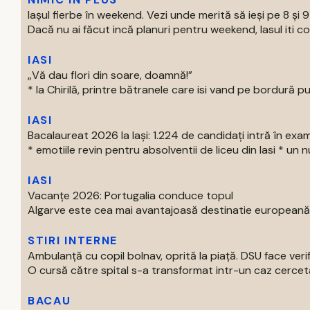
Iașul fierbe în weekend. Vezi unde merită să ieși pe 8 și 
Dacă nu ai făcut incă planuri pentru weekend, Iasul iti com
IASI
„Vă dau flori din soare, doamnă!”
* la Chirilă, printre bătranele care isi vand pe bordură put
IASI
Bacalaureat 2026 la Iași: 1.224 de candidați intră în exa
* emotiile revin pentru absolventii de liceu din Iasi * un nu
IASI
Vacanțe 2026: Portugalia conduce topul
Algarve este cea mai avantajoasă destinatie europeană pe
STIRI INTERNE
Ambulanță cu copil bolnav, oprită la piață. DSU face verif
O cursă către spital s-a transformat intr-un caz cercetat
BACAU