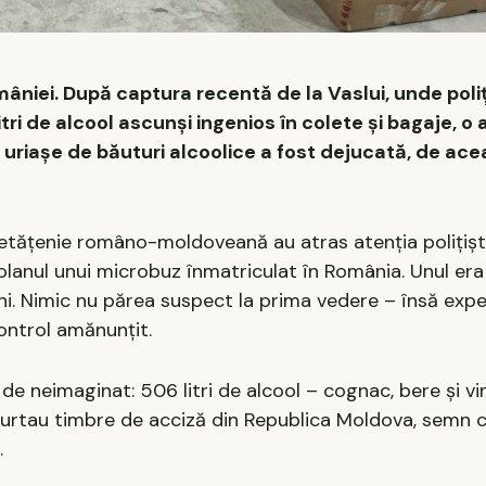
âniei. După captura recentă de la Vaslui, unde poliți
ri de alcool ascunși ingenios în colete și bagaje, o 
i uriașe de băuturi alcoolice a fost dejucată, de ac
u cetățenie româno-moldoveană au atras atenția polițișt
volanul unui microbuz înmatriculat în România. Unul era 
ani. Nimic nu părea suspect la prima vedere – însă expe
control amănunțit.
, de neimaginat: 506 litri de alcool – cognac, bere și v
 purtau timbre de acciză din Republica Moldova, semn c
.