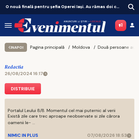
O nouă finală pentru șefia Operei Iași. Au rămas doi candidați
Unde sc
Pagina principală
Moldova
INAPOI
Redactia
26/08/2024 16:17
DISTRIBUIE
Portalul Leului 8/8. Momentul cel mai puternic al verii
Există zile care trec aproape neobservate si zile cărora
oamenii le- ...
NIMIC IN PLUS
07/08/2026 18:53