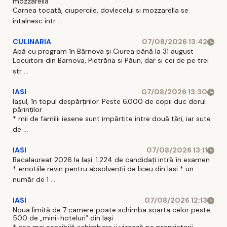
mozzarella
Carnea tocată, ciupercile, dovlecelul si mozzarella se
intalnesc intr ...
CULINARIA
07/08/2026 13:42
Apă cu program în Bârnova și Ciurea până la 31 august
Locuitorii din Barnova, Pietrăria si Păun, dar si cei de pe trei
str ...
IASI
07/08/2026 13:30
Iașul, în topul despărțirilor. Peste 6.000 de copii duc dorul
părinților
* mii de familii iesene sunt impărtite intre două tări, iar sute
de ...
IASI
07/08/2026 13:11
Bacalaureat 2026 la Iași: 1.224 de candidați intră în examen
* emotiile revin pentru absolventii de liceu din Iasi * un
număr de 1 ...
IASI
07/08/2026 12:13
Noua limită de 7 camere poate schimba soarta celor peste
500 de „mini-hoteluri” din Iași