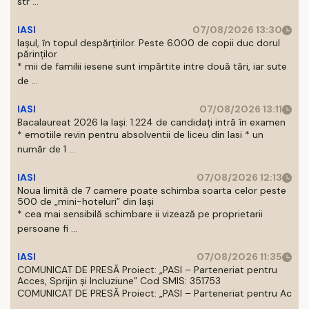
str ...
IASI
07/08/2026 13:30
Iașul, în topul despărțirilor. Peste 6.000 de copii duc dorul
părinților
* mii de familii iesene sunt impărtite intre două tări, iar sute
de ...
IASI
07/08/2026 13:11
Bacalaureat 2026 la Iași: 1.224 de candidați intră în examen
* emotiile revin pentru absolventii de liceu din Iasi * un
număr de 1 ...
IASI
07/08/2026 12:13
Noua limită de 7 camere poate schimba soarta celor peste
500 de „mini-hoteluri” din Iași
* cea mai sensibilă schimbare ii vizează pe proprietarii
persoane fi ...
IASI
07/08/2026 11:35
COMUNICAT DE PRESĂ Proiect: „PASI – Parteneriat pentru
Acces, Sprijin și Incluziune” Cod SMIS: 351753
COMUNICAT DE PRESĂ Proiect: „PASI – Parteneriat pentru Ac
...