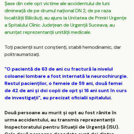
Şase din cele opt victime ale accidentului de luni
dimineaţă de pe drumul naţional DN 2, de pe raza
localităţii Bălcăuţi, au ajuns la Unitatea de Primiri Urgenţe
a Spitalului Clinic Judeţean de Urgenţă Suceava, au
anunţat reprezentanţii unităţii medicale.
Toți pacienţii sunt conştienţi, stabili hemodinamic, dar
politraumatizaţi.
"O pacientă de 63 de ani cu fractură la nivelul
coloanei lombare a fost internată la neurochirurgie.
Restul pacienţilor, o femeie de 59 ani, două femei
de 42 de ani şi doi copii de opt şi 16 ani sunt în curs
de investigaţii", au precizat oficialii spitalului.
Două persoane au murit şi opt au fost rănite în
urma accidentului, au transmis reprezentanţii
Inspectoratului pentru Situaţii de Urgenţă (ISU).