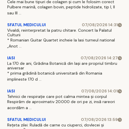
Cele mai bune tipuri de colagen și cum le folosim corect
Pulbere marină, colagen bovin, peptide hidrolizate, tip I, II
sau III ...
SFATUL MEDICULUI
07/08/2026 14:31
Vivaldi, reinterpretat la patru chitare. Concert la Palatul
Culturii
* Romanian Guitar Quartet incheie la Iasi turneul national
„Anot ...
IASI
07/08/2026 14:27
La 170 de ani, Grădina Botanică din Iași are propriul timbru
aniversar
* prima grădină botanică universitară din Romania
implineste 170 d ...
IASI
07/08/2026 14:01
Tehnici de respirație care pot calma mintea și corpul
Respirăm de aproximativ 20.000 de ori pe zi, insă rareori
acordăm a ...
SFATUL MEDICULUI
07/08/2026 13:59
Rețeta zilei: Ruladă de carne cu ciuperci, dovlecei și