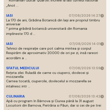
* Romanian Guitar Quartet incheie la Iasi turneul national
„Anot ...
IASI
07/08/2026 14:27
La 170 de ani, Grădina Botanică din Iași are propriul timbru
aniversar
* prima grădină botanică universitară din Romania
implineste 170 d ...
IASI
07/08/2026 14:01
Tehnici de respirație care pot calma mintea și corpul
Respirăm de aproximativ 20.000 de ori pe zi, insă rareori
acordăm a ...
SFATUL MEDICULUI
07/08/2026 13:59
Rețeta zilei: Ruladă de carne cu ciuperci, dovlecei și
mozzarella
Carnea tocată, ciupercile, dovlecelul si mozzarella se
intalnesc intr ...
CULINARIA
07/08/2026 13:42
Apă cu program în Bârnova și Ciurea până la 31 august
Locuitorii din Barnova, Pietrăria si Păun, dar si cei de pe trei