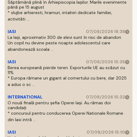
Săptămână plină în Arhiepiscopia Iașilor. Marile evenimente
până pe 15 august
* slujbe arhieresti, hramuri, intalniri dedicate familiei,
activităti ...
IASI
07/08/2026 18:38
La Iași, aproximativ 300 de elevi sunt în risc de abandon
Un copil nu devine peste noapte adolescentul care
abandonează scoala ...
IASI
07/08/2026 15:35
Berea europeană pierde teren. Exporturile UE au scăzut cu
11%
* Europa rămane un gigant al comertului cu bere, dar 2025
a adus o sc ...
INTERNATIONAL
07/08/2026 15:32
O nouă finală pentru șefia Operei Iași. Au rămas doi
candidați
* concursul pentru conducerea Operei Nationale Romane
din Iasi intră ...
IASI
07/08/2026 15:10