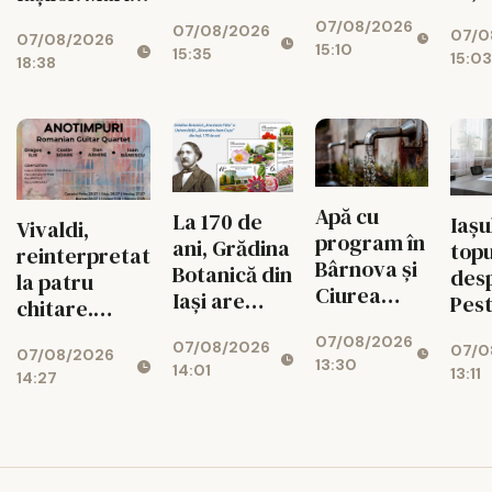
Operei Iași.
de abandon
evenimente
07/08/2026
Au rămas
07/08/2026
07/0
07/08/2026
până pe 15
15:10
doi
15:35
15:03
18:38
august
candidați
Apă cu
La 170 de
Iașul
Vivaldi,
program în
ani, Grădina
topu
reinterpretat
Bârnova și
Botanică din
desp
la patru
Ciurea
Iași are
Pest
chitare.
până la 31
propriul
de c
Concert la
07/08/2026
august
07/08/2026
timbru
07/0
dor
07/08/2026
Palatul
13:30
14:01
13:11
aniversar
14:27
pări
Culturii