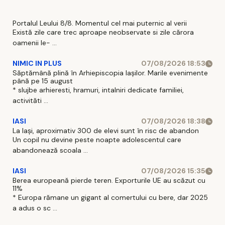
Portalul Leului 8/8. Momentul cel mai puternic al verii
Există zile care trec aproape neobservate si zile cărora
oamenii le- ...
NIMIC IN PLUS
07/08/2026 18:53
Săptămână plină în Arhiepiscopia Iașilor. Marile evenimente
până pe 15 august
* slujbe arhieresti, hramuri, intalniri dedicate familiei,
activităti ...
IASI
07/08/2026 18:38
La Iași, aproximativ 300 de elevi sunt în risc de abandon
Un copil nu devine peste noapte adolescentul care
abandonează scoala ...
IASI
07/08/2026 15:35
Berea europeană pierde teren. Exporturile UE au scăzut cu
11%
* Europa rămane un gigant al comertului cu bere, dar 2025
a adus o sc ...