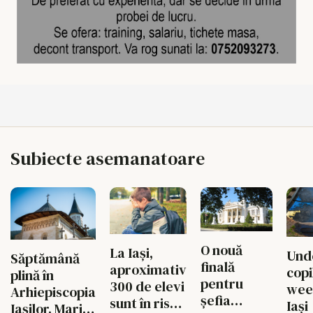
Subiecte asemanatoare
O nouă
La Iași,
Unde
Săptămână
finală
aproximativ
copi
plină în
pentru
300 de elevi
wee
Arhiepiscopia
șefia
sunt în risc
Iași
Iașilor. Marile