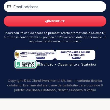
ÎNSCRIE-TE
Inscriindu-te esti de acord sa primesti oferte promotionale pe emailul
furnizat, in concordanta cu politica de Prelucrarea datelor personale. Te
vei putea dezabona in orice moment.
Copyright © SC Ziarul Evenimentul SRL Iasi. In varianta tiparita,
cotidianul Evenimentul are o arie de distributie care cuprinde 6
judete: Iasi, Bacau, Botosani, Neamt, Suceava si Vaslui