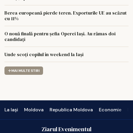
Berea europeană pierde teren. Exporturile UE au scăzut
cu 11%
O nouă finală pentru șefia Operei Iași. Au rămas doi
candidați
Unde scoți copilul în weekend la Iași
MAI MULTE STIRI
La Iași
Moldova
Republica Moldova
Economie
In
Ziarul Evenimentul