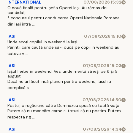
INTERNATIONAL
07/08/2026 15:32
O nouă finală pentru șefia Operei Iași. Au rămas doi
candidați
* concursul pentru conducerea Operei Nationale Romane
din Iasi intră ...
IASI
07/08/2026 15:10
Unde scoți copilul în weekend la Iași
Părintii care caută unde să-i ducă pe copii in weekend au
cateva v ...
IASI
07/08/2026 15:03
Iașul fierbe în weekend. Vezi unde merită să ieși pe 8 și 9
august
Dacă nu ai făcut incă planuri pentru weekend, Iasul iti
complică s ...
IASI
07/08/2026 14:50
Postul, o rugăciune către Dumnezeu spusă cu toată viața
Putem să nu mancăm carne si totusi să nu postim. Putem
respecta rig ...
IASI
07/08/2026 14:34