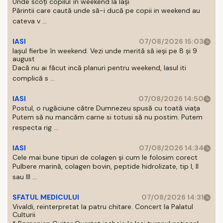
Unde scoți copilul în weekend la Iași
Părintii care caută unde să-i ducă pe copii in weekend au
cateva v ...
IASI
07/08/2026 15:03
Iașul fierbe în weekend. Vezi unde merită să ieși pe 8 și 9
august
Dacă nu ai făcut incă planuri pentru weekend, Iasul iti
complică s ...
IASI
07/08/2026 14:50
Postul, o rugăciune către Dumnezeu spusă cu toată viața
Putem să nu mancăm carne si totusi să nu postim. Putem
respecta rig ...
IASI
07/08/2026 14:34
Cele mai bune tipuri de colagen și cum le folosim corect
Pulbere marină, colagen bovin, peptide hidrolizate, tip I, II
sau III ...
SFATUL MEDICULUI
07/08/2026 14:31
Vivaldi, reinterpretat la patru chitare. Concert la Palatul
Culturii