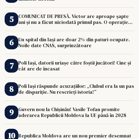
COMUNICAT DE PRESĂ. Victor are aproape șapte
ani și nu a făcut niciodată primul pas. O operație
de 33.000 de euro îi poate schimba viața.
Un spital din Iași are doar 2% din paturi ocupate.
Noile date CNAS, surprinzătoare
Poli Iași, datorii uriașe către foștii jucători! Cine și
cât are de încasat
Poli Iași răspunde acuzațiilor: „Clubul era la un pas
de dispariție. Nu rescrieți istoria!”
Guvern nou la Chișinău! Vasile Tofan promite
aderarea Republicii Moldova la UE până în 2028
Republica Moldova are un nou premier desemnat