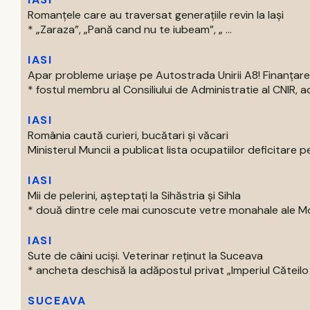
Romanțele care au traversat generațiile revin la Iași
* „Zaraza”, „Pană cand nu te iubeam”, „ ...
IASI
Apar probleme uriașe pe Autostrada Unirii A8! Finanțare
* fostul membru al Consiliului de Administratie al CNIR, acti
IASI
România caută curieri, bucătari și văcari
Ministerul Muncii a publicat lista ocupatiilor deficitare pe
IASI
Mii de pelerini, așteptați la Sihăstria și Sihla
* două dintre cele mai cunoscute vetre monahale ale Mold
IASI
Sute de câini uciși. Veterinar reținut la Suceava
* ancheta deschisă la adăpostul privat „Imperiul Căteilo .
SUCEAVA