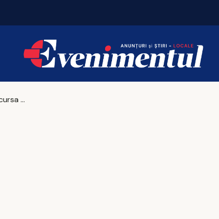
Iașul intră în cursa uriașă pentru fondurile de 8 miliarde de euro!