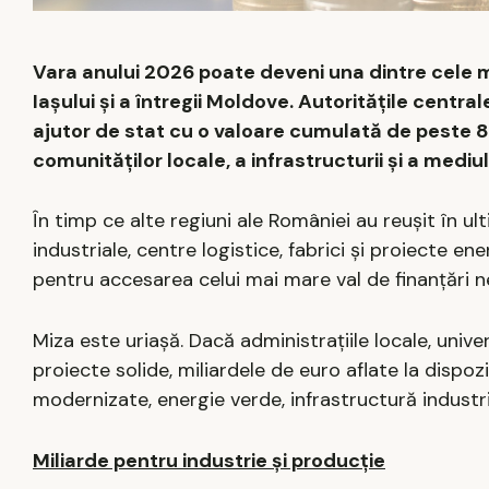
Vara anului 2026 poate deveni una dintre cele
Iașului și a întregii Moldove. Autoritățile cent
ajutor de stat cu o valoare cumulată de peste 8
comunităților locale, a infrastructurii și a mediul
În timp ce alte regiuni ale României au reușit în ult
industriale, centre logistice, fabrici și proiecte 
pentru accesarea celui mai mare val de finanțări ne
Miza este uriașă. Dacă administrațiile locale, unive
proiecte solide, miliardele de euro aflate la dispozi
modernizate, energie verde, infrastructură industri
Miliarde pentru industrie și producție