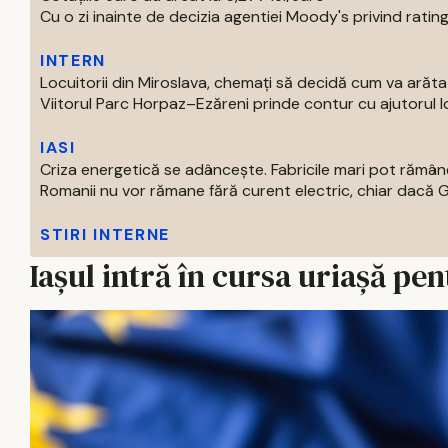
Cu o zi inainte de decizia agentiei Moody's privind ratingu
INTERN
Locuitorii din Miroslava, chemați să decidă cum va arăt
Viitorul Parc Horpaz–Ezăreni prinde contur cu ajutorul loc
IASI
Criza energetică se adâncește. Fabricile mari pot rămâne
Romanii nu vor rămane fără curent electric, chiar dacă Gu
STIRI INTERNE
Iașul intră în cursa uriașă pe