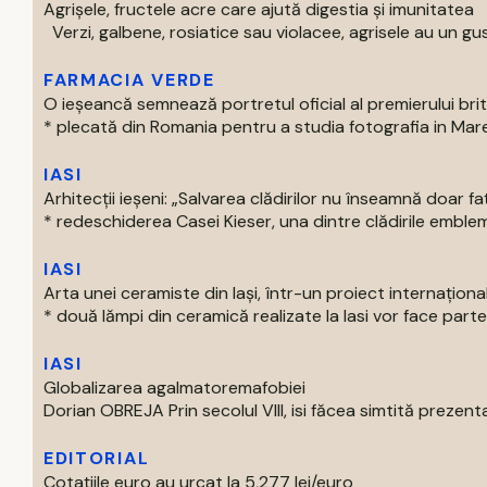
Agrișele, fructele acre care ajută digestia și imunitatea
Verzi, galbene, rosiatice sau violacee, agrisele au un gust
FARMACIA VERDE
O ieșeancă semnează portretul oficial al premierului bri
* plecată din Romania pentru a studia fotografia in Marea 
IASI
Arhitecții ieșeni: „Salvarea clădirilor nu înseamnă doar f
* redeschiderea Casei Kieser, una dintre clădirile emblema
IASI
Arta unei ceramiste din Iași, într-un proiect internaționa
* două lămpi din ceramică realizate la Iasi vor face parte 
IASI
Globalizarea agalmatoremafobiei
Dorian OBREJA Prin secolul VIII, isi făcea simtită prezenta
EDITORIAL
Cotațiile euro au urcat la 5,277 lei/euro