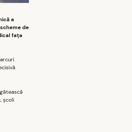
mică a
și scheme de
ical fața
parcuri
ecisivă
regătească
, școli