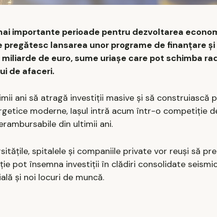
 mai importante perioade pentru dezvoltarea econo
rale pregătesc lansarea unor programe de finanțare 
 miliarde de euro, sume uriașe care pot schimba rad
ui de afaceri.
imii ani să atragă investiții masive și să construiască 
energetice moderne, Iașul intră acum într-o competiție d
rambursabile din ultimii ani.
rsitățile, spitalele și companiile private vor reuși să p
ție pot însemna investiții în clădiri consolidate seismic
ală și noi locuri de muncă.