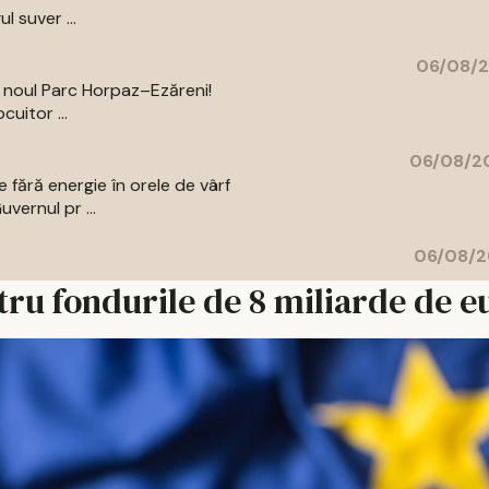
l suver ...
06/08/2
a noul Parc Horpaz–Ezăreni!
uitor ...
06/08/20
 fără energie în orele de vârf
vernul pr ...
06/08/2
ntru fondurile de 8 miliarde de e