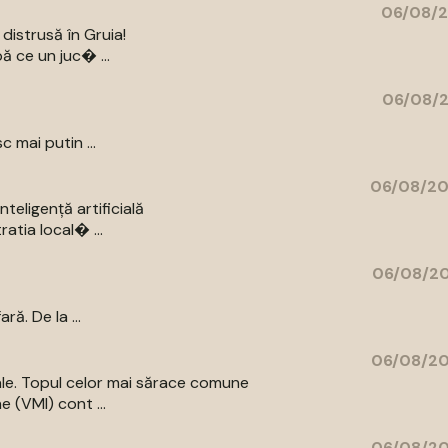
06/08/2
distrusă în Gruia!
ă ce un juc� ...
06/08/2
c mai putin ...
06/08/20
eligență artificială
atia local� ...
06/08/20
ă. De la ...
06/08/20
iale. Topul celor mai sărace comune
e (VMI) cont ...
06/08/20