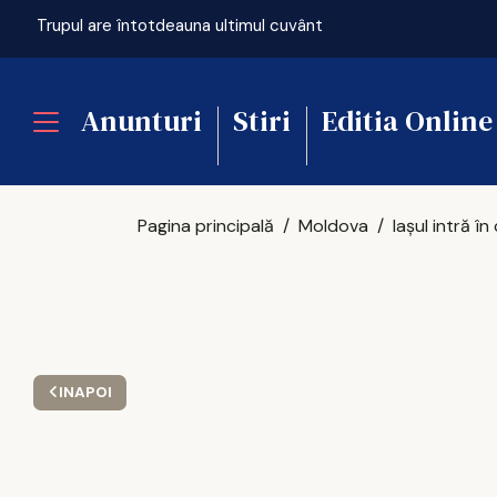
ficială
Trupul are întotdeauna ultimul cuvânt
Anunturi
Stiri
Editia Online
Pagina principală
Moldova
INAPOI