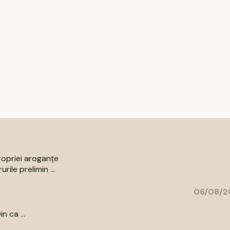
ropriei aroganțe
ile prelimin ...
06/08/2
n ca ...