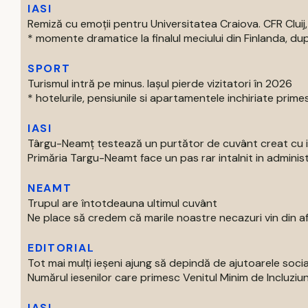
IASI
Remiză cu emoții pentru Universitatea Craiova. CFR Cluij, 
* momente dramatice la finalul meciului din Finlanda, dup
SPORT
Turismul intră pe minus. Iașul pierde vizitatori în 2026
* hotelurile, pensiunile si apartamentele inchiriate primes
IASI
Târgu-Neamț testează un purtător de cuvânt creat cu int
Primăria Targu-Neamt face un pas rar intalnit in administr
NEAMT
Trupul are întotdeauna ultimul cuvânt
Ne place să credem că marile noastre necazuri vin din afar
EDITORIAL
Tot mai mulți ieșeni ajung să depindă de ajutoarele soc
Numărul iesenilor care primesc Venitul Minim de Incluziun
IASI