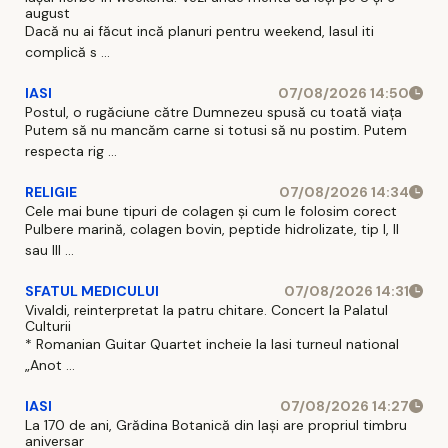
august
Dacă nu ai făcut incă planuri pentru weekend, Iasul iti
complică s ...
IASI
07/08/2026 14:50
Postul, o rugăciune către Dumnezeu spusă cu toată viața
Putem să nu mancăm carne si totusi să nu postim. Putem
respecta rig ...
RELIGIE
07/08/2026 14:34
Cele mai bune tipuri de colagen și cum le folosim corect
Pulbere marină, colagen bovin, peptide hidrolizate, tip I, II
sau III ...
SFATUL MEDICULUI
07/08/2026 14:31
Vivaldi, reinterpretat la patru chitare. Concert la Palatul
Culturii
* Romanian Guitar Quartet incheie la Iasi turneul national
„Anot ...
IASI
07/08/2026 14:27
La 170 de ani, Grădina Botanică din Iași are propriul timbru
aniversar