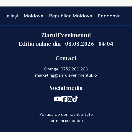
La Iași
Moldova
Republica Moldova
Economie
In
Ziarul Evenimentul
Editia online din -
08.08.2026
-
04:04
Contact
Orange: 0752 266 266
marketing@ziarulevenimentul.ro
Social media
Politica de confidențialitate
Termeni si conditii