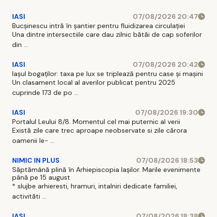
IASI
07/08/2026 20:47
Bucșinescu intră în șantier pentru fluidizarea circulației
Una dintre intersectiile care dau zilnic bătăi de cap soferilor
din ...
IASI
07/08/2026 20:42
Iașul bogaților: taxa pe lux se triplează pentru case și mașini
Un clasament local al averilor publicat pentru 2025
cuprinde 173 de po ...
IASI
07/08/2026 19:30
Portalul Leului 8/8. Momentul cel mai puternic al verii
Există zile care trec aproape neobservate si zile cărora
oamenii le- ...
NIMIC IN PLUS
07/08/2026 18:53
Săptămână plină în Arhiepiscopia Iașilor. Marile evenimente
până pe 15 august
* slujbe arhieresti, hramuri, intalniri dedicate familiei,
activităti ...
IASI
07/08/2026 18:38