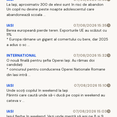
La Iași, aproximativ 300 de elevi sunt în risc de abandon
Un copil nu devine peste noapte adolescentul care
abandonează scoala ...
IASI
07/08/2026 15:35
Berea europeană pierde teren. Exporturile UE au scăzut cu
11%
* Europa rămane un gigant al comertului cu bere, dar 2025
a adus o sc ...
INTERNATIONAL
07/08/2026 15:32
O nouă finală pentru șefia Operei Iași. Au rămas doi
candidați
* concursul pentru conducerea Operei Nationale Romane
din Iasi intră ...
IASI
07/08/2026 15:10
Unde scoți copilul în weekend la Iași
Părintii care caută unde să-i ducă pe copii in weekend au
cateva v ...
IASI
07/08/2026 15:03
Iașul fierbe în weekend. Vezi unde merită să ieși pe 8 și 9