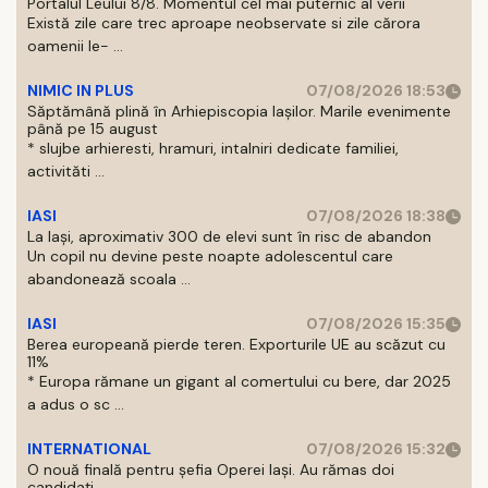
Portalul Leului 8/8. Momentul cel mai puternic al verii
Există zile care trec aproape neobservate si zile cărora
oamenii le- ...
NIMIC IN PLUS
07/08/2026 18:53
Săptămână plină în Arhiepiscopia Iașilor. Marile evenimente
până pe 15 august
* slujbe arhieresti, hramuri, intalniri dedicate familiei,
activităti ...
IASI
07/08/2026 18:38
La Iași, aproximativ 300 de elevi sunt în risc de abandon
Un copil nu devine peste noapte adolescentul care
abandonează scoala ...
IASI
07/08/2026 15:35
Berea europeană pierde teren. Exporturile UE au scăzut cu
11%
* Europa rămane un gigant al comertului cu bere, dar 2025
a adus o sc ...
INTERNATIONAL
07/08/2026 15:32
O nouă finală pentru șefia Operei Iași. Au rămas doi
candidați