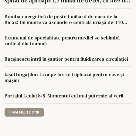
spital de aproape 1,7 miliarde de lei, cu 469 de
paturi
Bomba energetică de peste 1 miliard de euro de la
Bicaz! Un munte va ascunde o centrală uriașă de 340
MW
Examenul de specialitate pentru medici se schimbă
radical din toamnă
Bucșinescu intră în șantier pentru fluidizarea circulației
Iașul bogaților: taxa pe lux se triplează pentru case și
mașini
Portalul Leului 8/8. Momentul cel mai puternic al verii
MAI MULTE STIRI