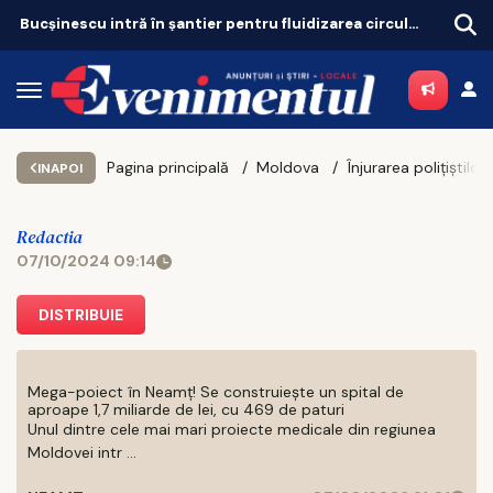
Bucșinescu intră în șantier pentru fluidizarea circulației
Pagina principală
Moldova
INAPOI
Redactia
07/10/2024 09:14
DISTRIBUIE
Mega-poiect în Neamț! Se construiește un spital de
aproape 1,7 miliarde de lei, cu 469 de paturi
Unul dintre cele mai mari proiecte medicale din regiunea
Moldovei intr ...