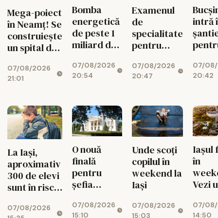
Bomba
Bucși
Examenul
Mega-poiect
energetică
intră 
de
în Neamț! Se
de peste 1
șanti
specialitate
construiește
miliard de
pentr
pentru
un spital de
euro de la
fluid
medici se
aproape 1,7
07/08/2026
07/08
Bicaz! Un
circul
07/08/2026
schimbă
07/08/2026
miliarde de
20:54
20:42
20:47
munte va
radical din
21:01
lei, cu 469
ascunde o
toamnă
de paturi
centrală
uriașă de
340 MW
O nouă
Iașul 
Unde scoți
La Iași,
finală
în
copilul în
aproximativ
pentru
week
weekend la
300 de elevi
șefia
Vezi 
Iași
sunt în risc
Operei Iași.
merit
de abandon
07/08/2026
07/08
Au rămas
ieși pe
07/08/2026
07/08/2026
15:10
14:50
15:03