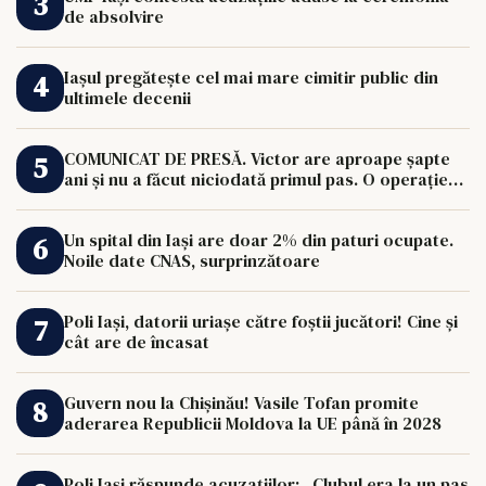
de absolvire
Iașul pregătește cel mai mare cimitir public din
ultimele decenii
COMUNICAT DE PRESĂ. Victor are aproape șapte
ani și nu a făcut niciodată primul pas. O operație
de 33.000 de euro îi poate schimba viața.
Un spital din Iași are doar 2% din paturi ocupate.
Noile date CNAS, surprinzătoare
Poli Iași, datorii uriașe către foștii jucători! Cine și
cât are de încasat
Guvern nou la Chișinău! Vasile Tofan promite
aderarea Republicii Moldova la UE până în 2028
Poli Iași răspunde acuzațiilor: „Clubul era la un pas