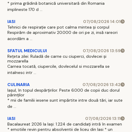
* prima grădină botanică universitară din Romania
implineste 170 d ...
IASI
07/08/2026 14:01
Tehnici de respirație care pot calma mintea și corpul
Respirăm de aproximativ 20.000 de ori pe zi, insă rareori
acordăm a ...
SFATUL MEDICULUI
07/08/2026 13:59
Rețeta zilei: Ruladă de carne cu ciuperci, dovlecei și
mozzarella
Carnea tocată, ciupercile, dovlecelul si mozzarella se
intalnesc intr ...
CULINARIA
07/08/2026 13:42
Iașul, în topul despărțirilor. Peste 6.000 de copii duc dorul
părinților
* mii de familii iesene sunt impărtite intre două tări, iar sute
de ...
IASI
07/08/2026 13:11
Bacalaureat 2026 la Iași: 1.224 de candidați intră în examen
* emotiile revin pentru absolventii de liceu din Iasi * un