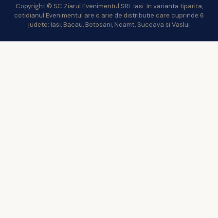
Copyright © SC Ziarul Evenimentul SRL Iasi. In varianta tiparita,
cotidianul Evenimentul are o arie de distributie care cuprinde 6
judete: Iasi, Bacau, Botosani, Neamt, Suceava si Vaslui