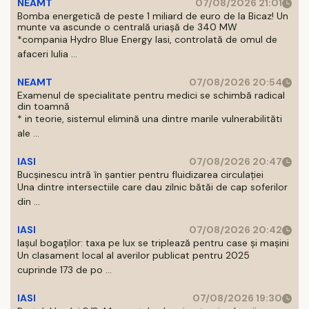
NEAMT
07/08/2026 21:01
Bomba energetică de peste 1 miliard de euro de la Bicaz! Un
munte va ascunde o centrală uriașă de 340 MW
*compania Hydro Blue Energy Iasi, controlată de omul de
afaceri Iulia ...
NEAMT
07/08/2026 20:54
Examenul de specialitate pentru medici se schimbă radical
din toamnă
* in teorie, sistemul elimină una dintre marile vulnerabilităti
ale ...
IASI
07/08/2026 20:47
Bucșinescu intră în șantier pentru fluidizarea circulației
Una dintre intersectiile care dau zilnic bătăi de cap soferilor
din ...
IASI
07/08/2026 20:42
Iașul bogaților: taxa pe lux se triplează pentru case și mașini
Un clasament local al averilor publicat pentru 2025
cuprinde 173 de po ...
IASI
07/08/2026 19:30