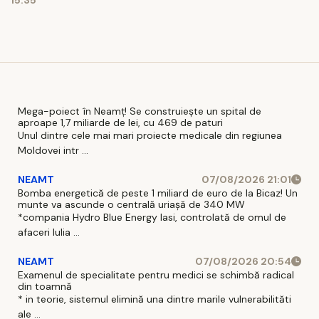
doi
9 aug
15:35
candidați
Mega-poiect în Neamț! Se construiește un spital de
aproape 1,7 miliarde de lei, cu 469 de paturi
Unul dintre cele mai mari proiecte medicale din regiunea
Moldovei intr ...
NEAMT
07/08/2026 21:01
Bomba energetică de peste 1 miliard de euro de la Bicaz! Un
munte va ascunde o centrală uriașă de 340 MW
*compania Hydro Blue Energy Iasi, controlată de omul de
afaceri Iulia ...
NEAMT
07/08/2026 20:54
Examenul de specialitate pentru medici se schimbă radical
din toamnă
* in teorie, sistemul elimină una dintre marile vulnerabilităti
ale ...