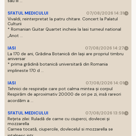
sau III ...
SFATUL MEDICULUI
07/08/2026 14:31
Vivaldi, reinterpretat la patru chitare. Concert la Palatul
Culturii
* Romanian Guitar Quartet incheie la Iasi turneul national
„Anot ...
IASI
07/08/2026 14:27
La 170 de ani, Grădina Botanică din Iași are propriul timbru
aniversar
* prima grădină botanică universitară din Romania
implineste 170 d ...
IASI
07/08/2026 14:01
Tehnici de respirație care pot calma mintea și corpul
Respirăm de aproximativ 20.000 de ori pe zi, insă rareori
acordăm a ...
SFATUL MEDICULUI
07/08/2026 13:59
Rețeta zilei: Ruladă de carne cu ciuperci, dovlecei și
mozzarella
Carnea tocată, ciupercile, dovlecelul si mozzarella se
intalnesc intr ...