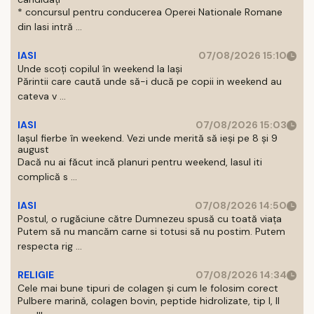
* concursul pentru conducerea Operei Nationale Romane
din Iasi intră ...
IASI
07/08/2026 15:10
Unde scoți copilul în weekend la Iași
Părintii care caută unde să-i ducă pe copii in weekend au
cateva v ...
IASI
07/08/2026 15:03
Iașul fierbe în weekend. Vezi unde merită să ieși pe 8 și 9
august
Dacă nu ai făcut incă planuri pentru weekend, Iasul iti
complică s ...
IASI
07/08/2026 14:50
Postul, o rugăciune către Dumnezeu spusă cu toată viața
Putem să nu mancăm carne si totusi să nu postim. Putem
respecta rig ...
RELIGIE
07/08/2026 14:34
Cele mai bune tipuri de colagen și cum le folosim corect
Pulbere marină, colagen bovin, peptide hidrolizate, tip I, II