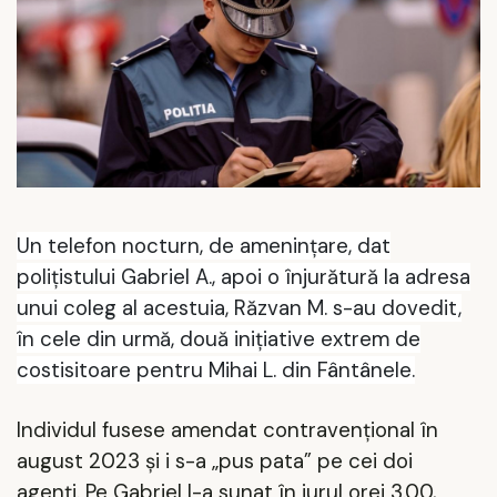
Un telefon nocturn, de ameninţare, dat
poliţistului Gabriel A., apoi o înjurătură la adresa
unui coleg al acestuia, Răzvan M. s-au dovedit,
în cele din urmă, două iniţiative extrem de
costisitoare pentru Mihai L. din Fântânele.
Individul fusese amendat contravenţional în
august 2023 şi i s-a „pus pata” pe cei doi
agenţi. Pe Gabriel l-a sunat în jurul orei 3.00,