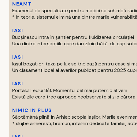
NEAMT
Examenul de specialitate pentru medici se schimbă radi
* in teorie, sistemul elimină una dintre marile vulnerabilităti
IASI
Bucșinescu intră în șantier pentru fluidizarea circulației
Una dintre intersectiile care dau zilnic bătăi de cap soferil
IASI
Iașul bogaților: taxa pe lux se triplează pentru case și ma
Un clasament local al averilor publicat pentru 2025 cupri
IASI
Portalul Leului 8/8. Momentul cel mai puternic al verii
Există zile care trec aproape neobservate si zile cărora o
NIMIC IN PLUS
Săptămână plină în Arhiepiscopia Iașilor. Marile evenim
* slujbe arhieresti, hramuri, intalniri dedicate familiei, activi
IASI