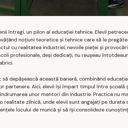
ii întregi, un pilon al educației tehnice. Elevii petrec
 învățând noțiuni teoretice și tehnice care să le pregăt
ul cu realitatea industriei, nevoile pieței și provocări
școli profesionale, deși dedicați, nu reușeau întotdea
brici.
ut să depășească această barieră, combinând educația
 partenere. Aici, elevii își împart timpul între școală ș
 îndrumarea unor mentori din industrie. Practica nu ma
realitate zilnică, unde elevii sunt angajați pe durata s
ențele locului de muncă și să își consolideze cunoștin