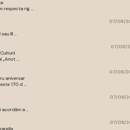
ța
respecta rig ...
07/08/20
au III ...
07/08/2
Culturii
 „Anot ...
07/08/20
bru aniversar
ste 170 d ...
07/08/2
 acordăm a ...
07/08/2
zarella