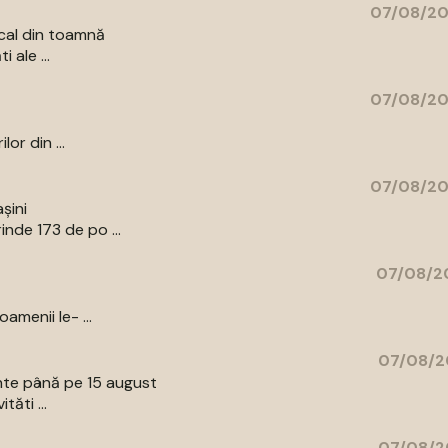
07/08/20
cal din toamnă
 ale ...
07/08/20
or din ...
07/08/20
șini
nde 173 de po ...
07/08/20
amenii le- ...
07/08/2
ente până pe 15 august
tăti ...
07/08/2