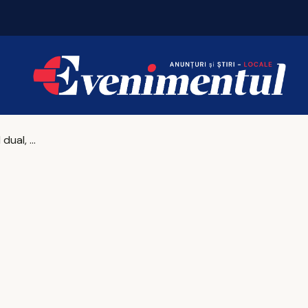
Iașul bogaților: taxa pe lux se triplează pentru c
Învățământul dual, calea către o carieră sau oportunitatea pierdută?