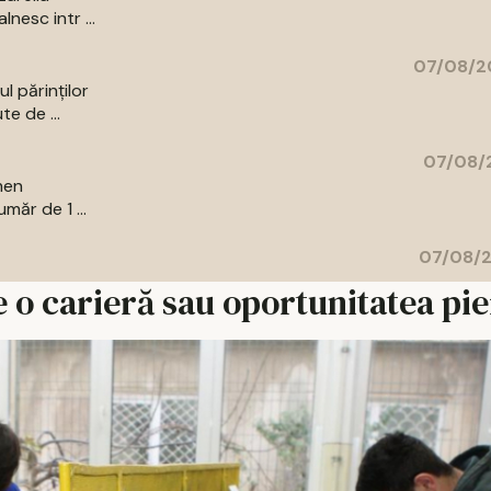
nesc intr ...
07/08/2
l părinților
te de ...
07/08/2
men
măr de 1 ...
07/08/2
e o carieră sau oportunitatea pi