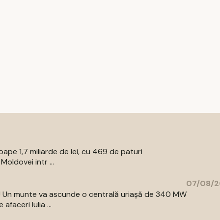
pe 1,7 miliarde de lei, cu 469 de paturi
oldovei intr ...
07/08/2
az! Un munte va ascunde o centrală uriașă de 340 MW
aceri Iulia ...