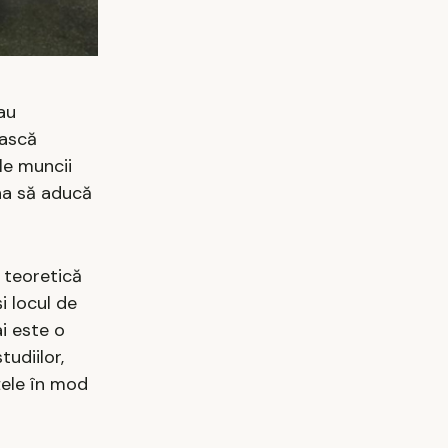
eau
ească
le muncii
una să aducă
 teoretică
i locul de
i este o
tudiilor,
țele în mod