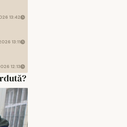
026 13:42
026 13:11
026 12:13
erdută?