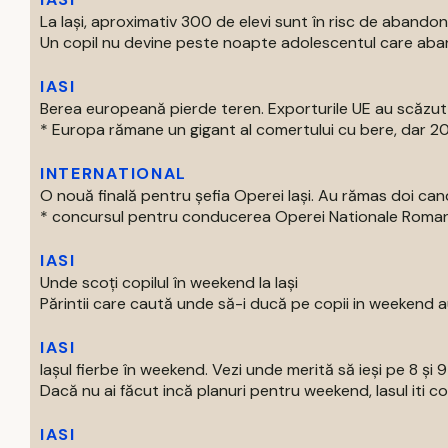
La Iași, aproximativ 300 de elevi sunt în risc de abandon
Un copil nu devine peste noapte adolescentul care aban
IASI
Berea europeană pierde teren. Exporturile UE au scăzut
* Europa rămane un gigant al comertului cu bere, dar 202
INTERNATIONAL
O nouă finală pentru șefia Operei Iași. Au rămas doi can
* concursul pentru conducerea Operei Nationale Romane d
IASI
Unde scoți copilul în weekend la Iași
Părintii care caută unde să-i ducă pe copii in weekend au
IASI
Iașul fierbe în weekend. Vezi unde merită să ieși pe 8 și 
Dacă nu ai făcut incă planuri pentru weekend, Iasul iti com
IASI