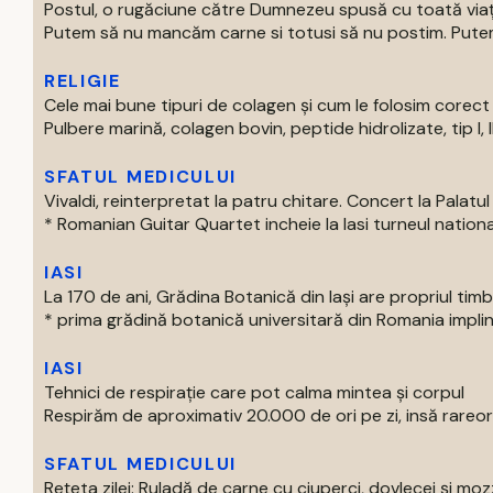
Postul, o rugăciune către Dumnezeu spusă cu toată via
Putem să nu mancăm carne si totusi să nu postim. Putem 
RELIGIE
Cele mai bune tipuri de colagen și cum le folosim corect
Pulbere marină, colagen bovin, peptide hidrolizate, tip I, II s
SFATUL MEDICULUI
Vivaldi, reinterpretat la patru chitare. Concert la Palatul 
* Romanian Guitar Quartet incheie la Iasi turneul national
IASI
La 170 de ani, Grădina Botanică din Iași are propriul tim
* prima grădină botanică universitară din Romania impline
IASI
Tehnici de respirație care pot calma mintea și corpul
Respirăm de aproximativ 20.000 de ori pe zi, insă rareori
SFATUL MEDICULUI
Rețeta zilei: Ruladă de carne cu ciuperci, dovlecei și moz