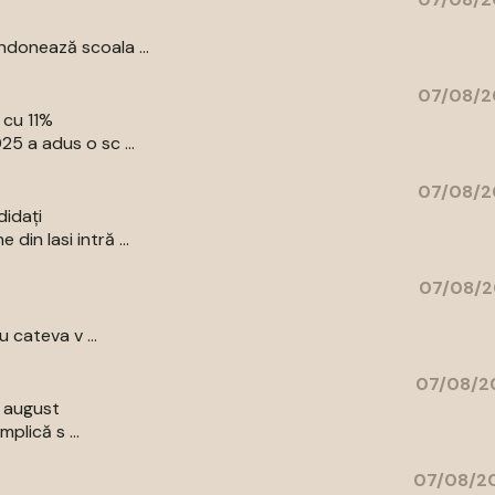
donează scoala ...
07/08/2
 cu 11%
5 a adus o sc ...
07/08/2
didați
in Iasi intră ...
07/08/2
 cateva v ...
07/08/20
9 august
plică s ...
07/08/20