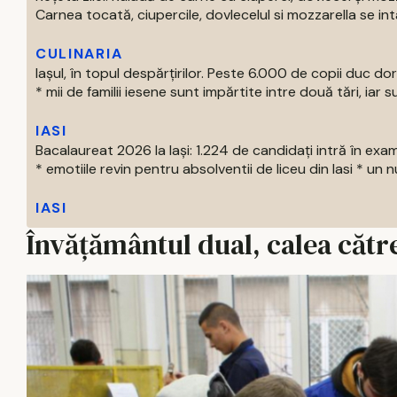
Carnea tocată, ciupercile, dovlecelul si mozzarella se intal
CULINARIA
Iașul, în topul despărțirilor. Peste 6.000 de copii duc doru
* mii de familii iesene sunt impărtite intre două tări, iar su
IASI
Bacalaureat 2026 la Iași: 1.224 de candidați intră în exa
* emotiile revin pentru absolventii de liceu din Iasi * un nu
IASI
Învățământul dual, calea cătr