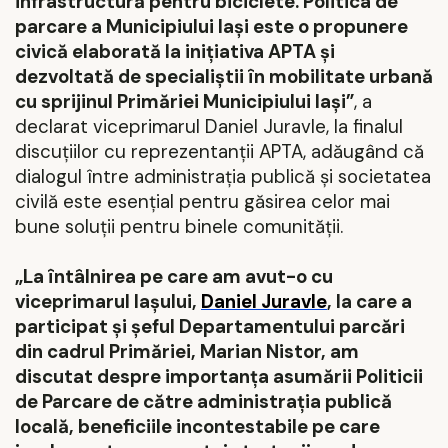
infrastructură pentru biciclete. Politica de
parcare a Municipiului Iași este o propunere
civică elaborată la inițiativa APTA și
dezvoltată de specialiștii în mobilitate urbană
cu sprijinul Primăriei Municipiului Iași”
, a
declarat viceprimarul Daniel Juravle, la finalul
discuțiilor cu reprezentanții APTA, adăugând că
dialogul între administrația publică și societatea
civilă este esențial pentru găsirea celor mai
bune soluții pentru binele comunității.
„La întâlnirea pe care am avut-o cu
viceprimarul Iașului,
Daniel Juravle
, la care a
participat și șeful Departamentului parcări
din cadrul Primăriei, Marian Nistor, am
discutat despre importanța asumării Politicii
de Parcare de către administrația publică
locală, beneficiile incontestabile pe care