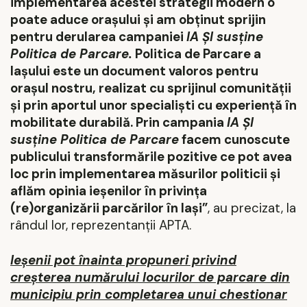
implementarea acestei strategii modern o
poate aduce orașului și am obținut sprijin
pentru derularea campaniei
IA ȘI susține
Politica de Parcare.
Politica de Parcare a
Iașului este un document valoros pentru
orașul nostru, realizat cu sprijinul comunității
și prin aportul unor specialiști cu experiență în
mobilitate durabilă. Prin
campania
IA ȘI
susține Politica de Parcare
facem cunoscute
publicului transformările pozitive ce pot avea
loc prin implementarea măsurilor politicii și
aflăm opinia ieșenilor în privința
(re)organizării parcărilor în Iași”
, au precizat, la
rândul lor, reprezentanții APTA.
Ieșenii pot înainta propuneri privind
creșterea numărului locurilor de parcare din
municipiu prin completarea unui chestionar