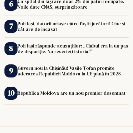
Un spital din Iași are doar 2% din paturi ocupate.
Noile date CNAS, surprinzătoare
Poli Iași, datorii uriașe către foștii jucători! Cine și
cât are de încasat
Poli Iași răspunde acuzațiilor: „Clubul era la un pas
de dispariție. Nu rescrieți istoria!”
Guvern nou la Chișinău! Vasile Tofan promite
aderarea Republicii Moldova la UE până în 2028
Republica Moldova are un nou premier desemnat