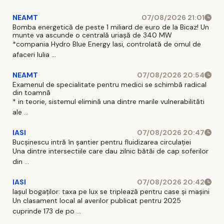
NEAMT
07/08/2026 21:01
Bomba energetică de peste 1 miliard de euro de la Bicaz! Un
munte va ascunde o centrală uriașă de 340 MW
*compania Hydro Blue Energy Iasi, controlată de omul de
afaceri Iulia ...
NEAMT
07/08/2026 20:54
Examenul de specialitate pentru medici se schimbă radical
din toamnă
* in teorie, sistemul elimină una dintre marile vulnerabilităti
ale ...
IASI
07/08/2026 20:47
Bucșinescu intră în șantier pentru fluidizarea circulației
Una dintre intersectiile care dau zilnic bătăi de cap soferilor
din ...
IASI
07/08/2026 20:42
Iașul bogaților: taxa pe lux se triplează pentru case și mașini
Un clasament local al averilor publicat pentru 2025
cuprinde 173 de po ...