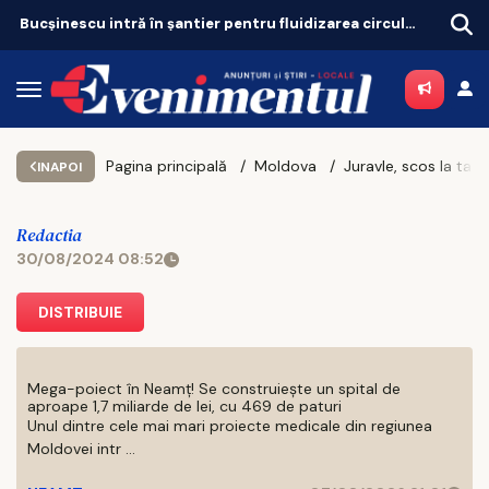
Bucșinescu intră în șantier pentru fluidizarea circulației
Pagina principală
Moldova
INAPOI
Redactia
30/08/2024 08:52
DISTRIBUIE
Mega-poiect în Neamț! Se construiește un spital de
aproape 1,7 miliarde de lei, cu 469 de paturi
Unul dintre cele mai mari proiecte medicale din regiunea
Moldovei intr ...