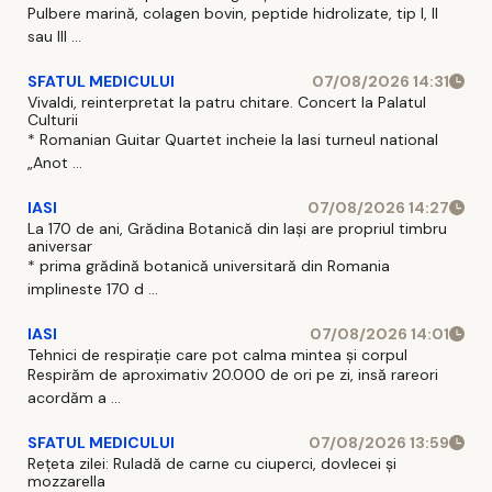
Pulbere marină, colagen bovin, peptide hidrolizate, tip I, II
sau III ...
SFATUL MEDICULUI
07/08/2026 14:31
Vivaldi, reinterpretat la patru chitare. Concert la Palatul
Culturii
* Romanian Guitar Quartet incheie la Iasi turneul national
„Anot ...
IASI
07/08/2026 14:27
La 170 de ani, Grădina Botanică din Iași are propriul timbru
aniversar
* prima grădină botanică universitară din Romania
implineste 170 d ...
IASI
07/08/2026 14:01
Tehnici de respirație care pot calma mintea și corpul
Respirăm de aproximativ 20.000 de ori pe zi, insă rareori
acordăm a ...
SFATUL MEDICULUI
07/08/2026 13:59
Rețeta zilei: Ruladă de carne cu ciuperci, dovlecei și
mozzarella