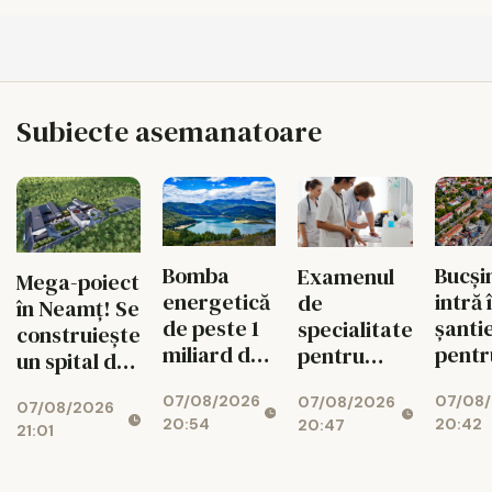
Subiecte asemanatoare
Bomba
Bucși
Examenul
Mega-poiect
energetică
intră 
de
în Neamț! Se
de peste 1
șanti
specialitate
construiește
miliard de
pentr
pentru
un spital de
euro de la
fluid
medici se
aproape 1,7
07/08/2026
07/08
Bicaz! Un
circul
07/08/2026
schimbă
07/08/2026
miliarde de
20:54
20:42
20:47
munte va
radical din
21:01
lei, cu 469
ascunde o
toamnă
de paturi
centrală