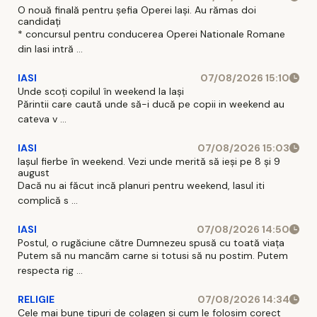
O nouă finală pentru șefia Operei Iași. Au rămas doi
candidați
* concursul pentru conducerea Operei Nationale Romane
din Iasi intră ...
IASI
07/08/2026 15:10
Unde scoți copilul în weekend la Iași
Părintii care caută unde să-i ducă pe copii in weekend au
cateva v ...
IASI
07/08/2026 15:03
Iașul fierbe în weekend. Vezi unde merită să ieși pe 8 și 9
august
Dacă nu ai făcut incă planuri pentru weekend, Iasul iti
complică s ...
IASI
07/08/2026 14:50
Postul, o rugăciune către Dumnezeu spusă cu toată viața
Putem să nu mancăm carne si totusi să nu postim. Putem
respecta rig ...
RELIGIE
07/08/2026 14:34
Cele mai bune tipuri de colagen și cum le folosim corect