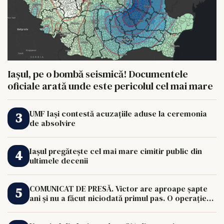
Iașul, pe o bombă seismică! Documentele
oficiale arată unde este pericolul cel mai mare
UMF Iași contestă acuzațiile aduse la ceremonia
de absolvire
Iașul pregătește cel mai mare cimitir public din
ultimele decenii
COMUNICAT DE PRESĂ. Victor are aproape șapte
ani și nu a făcut niciodată primul pas. O operație
de 33.000 de euro îi poate schimba viața.