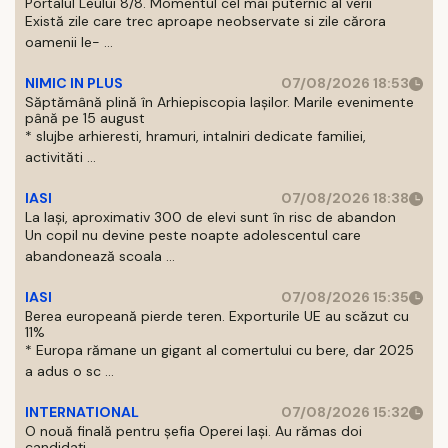
Portalul Leului 8/8. Momentul cel mai puternic al verii
Există zile care trec aproape neobservate si zile cărora
oamenii le- ...
NIMIC IN PLUS
07/08/2026 18:53
Săptămână plină în Arhiepiscopia Iașilor. Marile evenimente
până pe 15 august
* slujbe arhieresti, hramuri, intalniri dedicate familiei,
activităti ...
IASI
07/08/2026 18:38
La Iași, aproximativ 300 de elevi sunt în risc de abandon
Un copil nu devine peste noapte adolescentul care
abandonează scoala ...
IASI
07/08/2026 15:35
Berea europeană pierde teren. Exporturile UE au scăzut cu
11%
* Europa rămane un gigant al comertului cu bere, dar 2025
a adus o sc ...
INTERNATIONAL
07/08/2026 15:32
O nouă finală pentru șefia Operei Iași. Au rămas doi
candidați