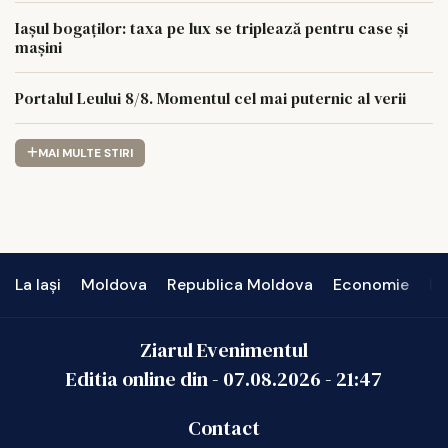
Iașul bogaților: taxa pe lux se triplează pentru case și
mașini
Portalul Leului 8/8. Momentul cel mai puternic al verii
MAI MULTE STIRI
La Iași
Moldova
Republica Moldova
Economie
In
Ziarul Evenimentul
Editia online din -
07.08.2026
-
21:47
Contact