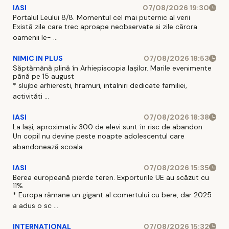
IASI
07/08/2026 19:30
Portalul Leului 8/8. Momentul cel mai puternic al verii
Există zile care trec aproape neobservate si zile cărora
oamenii le- ...
NIMIC IN PLUS
07/08/2026 18:53
Săptămână plină în Arhiepiscopia Iașilor. Marile evenimente
până pe 15 august
* slujbe arhieresti, hramuri, intalniri dedicate familiei,
activităti ...
IASI
07/08/2026 18:38
La Iași, aproximativ 300 de elevi sunt în risc de abandon
Un copil nu devine peste noapte adolescentul care
abandonează scoala ...
IASI
07/08/2026 15:35
Berea europeană pierde teren. Exporturile UE au scăzut cu
11%
* Europa rămane un gigant al comertului cu bere, dar 2025
a adus o sc ...
INTERNATIONAL
07/08/2026 15:32