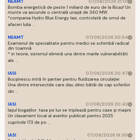
NEAMT
07/08/2026 21:01
Bomba energetică de peste 1 miliard de euro de la Bicaz! Un
munte va ascunde o centrală uriașă de 340 MW
*compania Hydro Blue Energy Iasi, controlată de omul de
afaceri Iulia ...
NEAMT
07/08/2026 20:54
Examenul de specialitate pentru medici se schimbă radical
din toamnă
* in teorie, sistemul elimină una dintre marile vulnerabilităti
ale ...
IASI
07/08/2026 20:47
Bucșinescu intră în șantier pentru fluidizarea circulației
Una dintre intersectiile care dau zilnic bătăi de cap soferilor
din ...
IASI
07/08/2026 20:42
Iașul bogaților: taxa pe lux se triplează pentru case și mașini
Un clasament local al averilor publicat pentru 2025
cuprinde 173 de po ...
IASI
07/08/2026 19:30