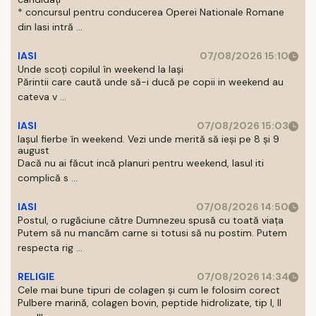
* concursul pentru conducerea Operei Nationale Romane
din Iasi intră ...
IASI
07/08/2026 15:10
Unde scoți copilul în weekend la Iași
Părintii care caută unde să-i ducă pe copii in weekend au
cateva v ...
IASI
07/08/2026 15:03
Iașul fierbe în weekend. Vezi unde merită să ieși pe 8 și 9
august
Dacă nu ai făcut incă planuri pentru weekend, Iasul iti
complică s ...
IASI
07/08/2026 14:50
Postul, o rugăciune către Dumnezeu spusă cu toată viața
Putem să nu mancăm carne si totusi să nu postim. Putem
respecta rig ...
RELIGIE
07/08/2026 14:34
Cele mai bune tipuri de colagen și cum le folosim corect
Pulbere marină, colagen bovin, peptide hidrolizate, tip I, II