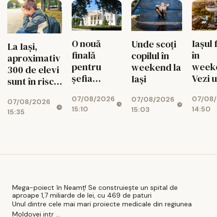
uriașă de
340 MW
O nouă
Iașul 
Unde scoți
La Iași,
finală
în
copilul în
aproximativ
pentru
week
weekend la
300 de elevi
șefia
Vezi 
Iași
sunt în risc
Operei Iași.
merit
de abandon
07/08/2026
07/08
Au rămas
ieși pe
07/08/2026
07/08/2026
15:10
14:50
15:03
doi
9 aug
15:35
candidați
Mega-poiect în Neamț! Se construiește un spital de
aproape 1,7 miliarde de lei, cu 469 de paturi
Unul dintre cele mai mari proiecte medicale din regiunea
Moldovei intr ...