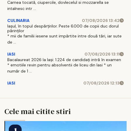
Carnea tocată, ciupercile, dovlecelul si mozzarella se
intalnesc intr ...
CULINARIA
07/08/2026 13:42
Iașul, în topul despărțirilor. Peste 6.000 de copii duc dorul
părinților
* mii de familii iesene sunt impărtite intre două tări, iar sute
de ...
IASI
07/08/2026 13:11
Bacalaureat 2026 la Iași: 1.224 de candidați intră în examen
* emotiile revin pentru absolventii de liceu din Iasi * un
număr de 1 ...
IASI
07/08/2026 12:13
Cele mai citite stiri