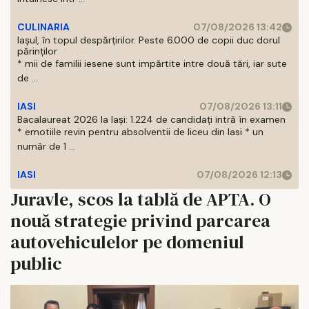
CULINARIA
07/08/2026 13:42
Iașul, în topul despărțirilor. Peste 6.000 de copii duc dorul
părinților
* mii de familii iesene sunt impărtite intre două tări, iar sute
de ...
IASI
07/08/2026 13:11
Bacalaureat 2026 la Iași: 1.224 de candidați intră în examen
* emotiile revin pentru absolventii de liceu din Iasi * un
număr de 1 ...
IASI
07/08/2026 12:13
Juravle, scos la tablă de APTA. O
nouă strategie privind parcarea
autovehiculelor pe domeniul
public