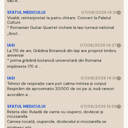
sau III ...
SFATUL MEDICULUI
07/08/2026 14:31
Vivaldi, reinterpretat la patru chitare. Concert la Palatul
Culturii
* Romanian Guitar Quartet incheie la Iasi turneul national
„Anot ...
IASI
07/08/2026 14:27
La 170 de ani, Grădina Botanică din Iași are propriul timbru
aniversar
* prima grădină botanică universitară din Romania
implineste 170 d ...
IASI
07/08/2026 14:01
Tehnici de respirație care pot calma mintea și corpul
Respirăm de aproximativ 20.000 de ori pe zi, insă rareori
acordăm a ...
SFATUL MEDICULUI
07/08/2026 13:59
Rețeta zilei: Ruladă de carne cu ciuperci, dovlecei și
mozzarella
Carnea tocată, ciupercile, dovlecelul si mozzarella se
intalnesc intr ...