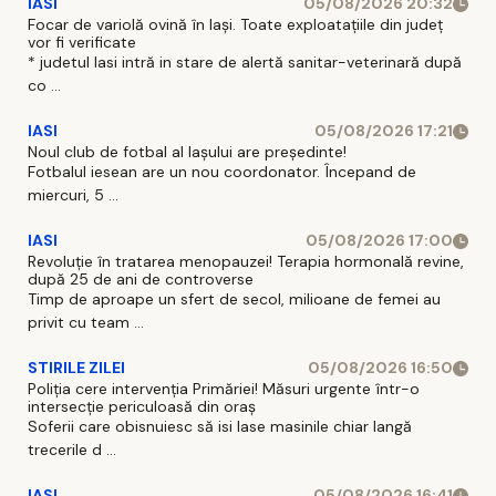
IASI
05/08/2026 20:32
Focar de variolă ovină în Iași. Toate exploatațiile din județ
vor fi verificate
* judetul Iasi intră in stare de alertă sanitar-veterinară după
co ...
IASI
05/08/2026 17:21
Noul club de fotbal al Iașului are președinte!
Fotbalul iesean are un nou coordonator. Începand de
miercuri, 5 ...
IASI
05/08/2026 17:00
Revoluție în tratarea menopauzei! Terapia hormonală revine,
după 25 de ani de controverse
Timp de aproape un sfert de secol, milioane de femei au
privit cu team ...
STIRILE ZILEI
05/08/2026 16:50
Poliția cere intervenția Primăriei! Măsuri urgente într-o
intersecție periculoasă din oraș
Soferii care obisnuiesc să isi lase masinile chiar langă
trecerile d ...
IASI
05/08/2026 16:41