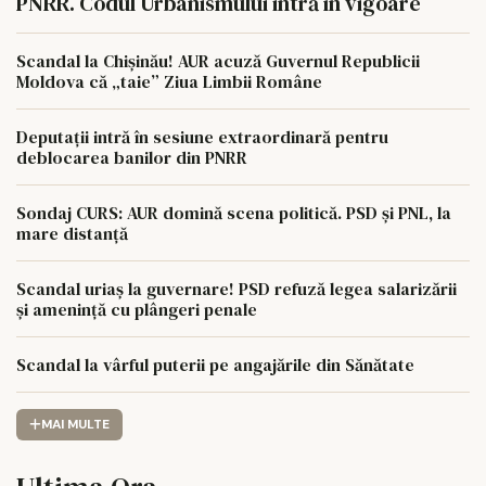
PNRR. Codul Urbanismului intră în vigoare
Scandal la Chișinău! AUR acuză Guvernul Republicii
Moldova că „taie” Ziua Limbii Române
Deputații intră în sesiune extraordinară pentru
deblocarea banilor din PNRR
Sondaj CURS: AUR domină scena politică. PSD și PNL, la
mare distanță
Scandal uriaș la guvernare! PSD refuză legea salarizării
și amenință cu plângeri penale
Scandal la vârful puterii pe angajările din Sănătate
MAI MULTE