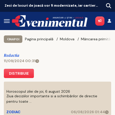
Zeci de locuri de joacă vor fi modernizate, iar cartierele vor avea zone de fitness
Pagina principală
Moldova
INAPOI
Redactia
11/09/2024 00:31
DISTRIBUIE
Horoscopul zilei de joi, 6 august 2026
Ziua deciziilor importante si a schimbărilor de directie
pentru toate ...
ZODIAC
06/08/2026 01:44