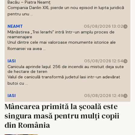
Bacău – Piatra Neamț
Compania Danlin XXL pierde un nou episod in lupta juridică
pentru unu ...
NEAMT
05/08/2026 13:02
Mănăstirea „Trei Ierarhi” intră într-un amplu proces de
reamenajare
Unul dintre cele mai valoroase monumente istorice ale
Romaniei va avea ...
IASI
05/08/2026 12:54
Canicula aprinde Iașul. 256 de incendii au mistuit deja sute
de hectare de teren
Valul de caniculă transformă judetul Iasi intr-un adevărat
butoi cu ...
IASI
05/08/2026 12:49
Mâncarea primită la şcoală este
singura masă pentru mulţi copii
din România