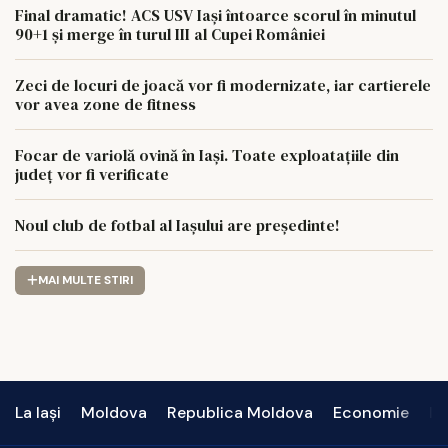
Final dramatic! ACS USV Iași întoarce scorul în minutul
90+1 și merge în turul III al Cupei României
Zeci de locuri de joacă vor fi modernizate, iar cartierele
vor avea zone de fitness
Focar de variolă ovină în Iași. Toate exploatațiile din
județ vor fi verificate
Noul club de fotbal al Iașului are președinte!
MAI MULTE STIRI
La Iași
Moldova
Republica Moldova
Economie
In