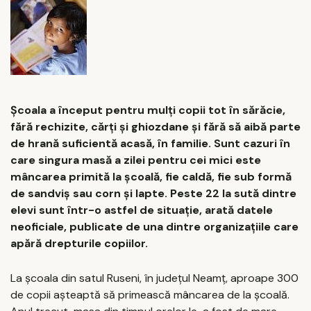
Școala a început pentru mulți copii tot în sărăcie,
fără rechizite, cărți și ghiozdane și fără să aibă parte
de hrană suficientă acasă, în familie. Sunt cazuri în
care singura masă a zilei pentru cei mici este
mâncarea primită la școală, fie caldă, fie sub formă
de sandviş sau corn şi lapte. Peste 22 la sută dintre
elevi sunt într-o astfel de situație, arată datele
neoficiale, publicate de una dintre organizațiile care
apără drepturile copiilor.
La şcoala din satul Ruseni, în județul Neamţ, aproape 300
de copii așteaptă să primească mâncarea de la școală.