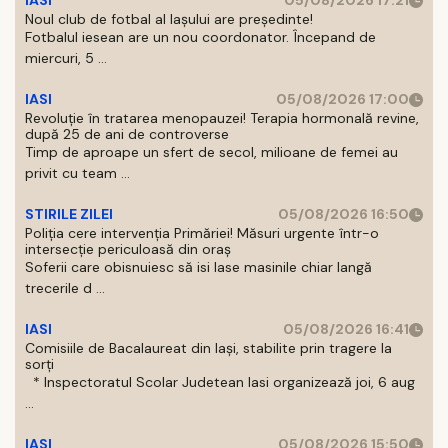
IASI
05/08/2026 17:21
Noul club de fotbal al Iașului are președinte!
Fotbalul iesean are un nou coordonator. Începand de
miercuri, 5 ...
IASI
05/08/2026 17:00
Revoluție în tratarea menopauzei! Terapia hormonală revine,
după 25 de ani de controverse
Timp de aproape un sfert de secol, milioane de femei au
privit cu team ...
STIRILE ZILEI
05/08/2026 16:50
Poliția cere intervenția Primăriei! Măsuri urgente într-o
intersecție periculoasă din oraș
Soferii care obisnuiesc să isi lase masinile chiar langă
trecerile d ...
IASI
05/08/2026 16:41
Comisiile de Bacalaureat din Iași, stabilite prin tragere la
sorți
* Inspectoratul Scolar Judetean Iasi organizează joi, 6 aug
...
IASI
05/08/2026 15:50