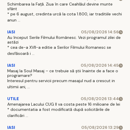
Schimbarea la Față. Ziua în care Ceahlăul devine munte
sfânt
* pe 6 august, credinta urcă la cota 1.800, iar traditiile vechi
anun ...
IASI
05/08/2026 14:56
Au început Serile Filmului Românesc. Vezi programul zilei de
astăzi
* cea de-a XVII-a editie a Serilor Filmului Romanesc se
desfăsoară i ...
IASI
05/08/2026 14:45
Masaj la Soul Masaj – ce trebuie să știi înainte de a face o
programare?
Interesul pentru servicii precum masajul nud a crescut in
ultimii ani, ...
UTILE
05/08/2026 13:44
Amenajarea Lacului CUG II va costa peste 16 milioane de lei
* documentatia a fost modificată după solicitările de
clarificări ...
IASI
05/08/2026 13:29