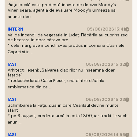
Piața locală este prudentă înainte de decizia Moody's
Vineri seară, agentia de evaluare Moody's urmează să
anunte dec ...
INTERN
05/08/2026 15:41
Val de incendii de vegetație în județ. Flăcările au cuprins zeci
de hectare în doar câteva ore
* cele mai grave incendii s-au produs in comuna Coarnele
Caprei si in ...
IASI
05/08/2026 15:32
Arhitecții ieșeni: „Salvarea clădirilor nu înseamnă doar
fațade”
* redeschiderea Casei Kieser, una dintre clădirile
emblematice din ce ...
IASI
05/08/2026 15:23
Schimbarea la Față. Ziua în care Ceahlăul devine munte
sfânt
* pe 6 august, credinta urcă la cota 1.800, iar traditiile vechi
anun ...
IASI
05/08/2026 14:56