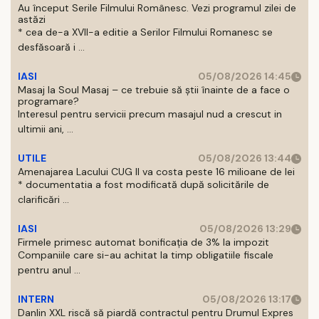
Au început Serile Filmului Românesc. Vezi programul zilei de
astăzi
* cea de-a XVII-a editie a Serilor Filmului Romanesc se
desfăsoară i ...
IASI
05/08/2026 14:45
Masaj la Soul Masaj – ce trebuie să știi înainte de a face o
programare?
Interesul pentru servicii precum masajul nud a crescut in
ultimii ani, ...
UTILE
05/08/2026 13:44
Amenajarea Lacului CUG II va costa peste 16 milioane de lei
* documentatia a fost modificată după solicitările de
clarificări ...
IASI
05/08/2026 13:29
Firmele primesc automat bonificația de 3% la impozit
Companiile care si-au achitat la timp obligatiile fiscale
pentru anul ...
INTERN
05/08/2026 13:17
Danlin XXL riscă să piardă contractul pentru Drumul Expres