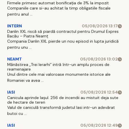
Firmele primesc automat bonificația de 3% la impozit
Companiile care si-au achitat la timp obligatiile fiscale
pentru anul ...
INTERN
05/08/2026 13:17
Danlin XXL riscă să piardă contractul pentru Drumul Expres
Bacău – Piatra Neamț
Compania Danlin XXL pierde un nou episod in lupta juridică
pentru unu ...
NEAMT
05/08/2026 13:02
Mănăstirea „Trei Ierarhi” intră într-un amplu proces de
reamenajare
Unul dintre cele mai valoroase monumente istorice ale
Romaniei va avea ...
IASI
05/08/2026 12:54
Canicula aprinde Iașul. 256 de incendii au mistuit deja sute
de hectare de teren
Valul de caniculă transformă judetul Iasi intr-un adevărat
butoi cu ...
IASI
05/08/2026 12:49