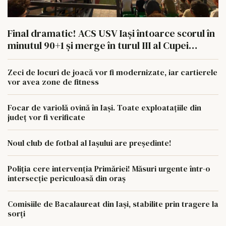
Final dramatic! ACS USV Iași întoarce scorul în
minutul 90+1 și merge în turul III al Cupei
României
Zeci de locuri de joacă vor fi modernizate, iar cartierele
vor avea zone de fitness
Focar de variolă ovină în Iași. Toate exploatațiile din
județ vor fi verificate
Noul club de fotbal al Iașului are președinte!
Poliția cere intervenția Primăriei! Măsuri urgente într-o
intersecție periculoasă din oraș
Comisiile de Bacalaureat din Iași, stabilite prin tragere la
sorți