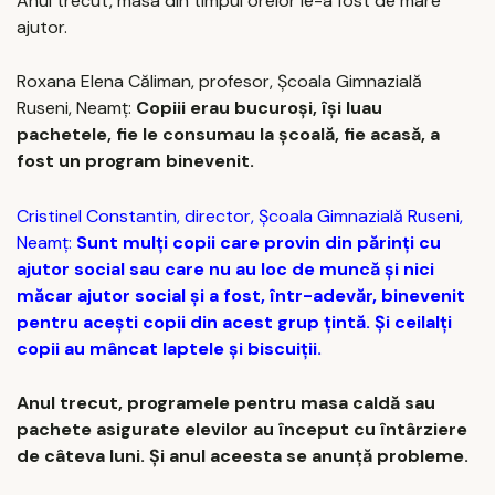
Anul trecut, masa din timpul orelor le-a fost de mare
ajutor.
Roxana Elena Căliman, profesor, Şcoala Gimnazială
Ruseni, Neamţ:
Copiii erau bucuroși, își luau
pachetele, fie le consumau la școală, fie acasă, a
fost un program binevenit.
Cristinel Constantin, director, Şcoala Gimnazială Ruseni,
Neamţ:
Sunt mulți copii care provin din părinți cu
ajutor social sau care nu au loc de muncă și nici
măcar ajutor social și a fost, într-adevăr, binevenit
pentru acești copii din acest grup țintă. Și ceilalți
copii au mâncat laptele și biscuiții.
Anul trecut, programele pentru masa caldă sau
pachete asigurate elevilor au început cu întârziere
de câteva luni. Și anul aceesta se anunță probleme.