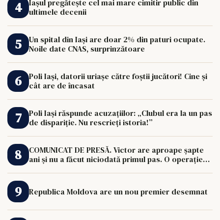
Iașul pregătește cel mai mare cimitir public din
ultimele decenii
Un spital din Iași are doar 2% din paturi ocupate.
Noile date CNAS, surprinzătoare
Poli Iași, datorii uriașe către foștii jucători! Cine și
cât are de încasat
Poli Iași răspunde acuzațiilor: „Clubul era la un pas
de dispariție. Nu rescrieți istoria!”
COMUNICAT DE PRESĂ. Victor are aproape șapte
ani și nu a făcut niciodată primul pas. O operație
de 33.000 de euro îi poate schimba viața.
Republica Moldova are un nou premier desemnat