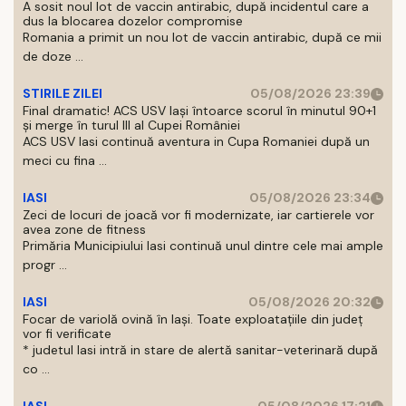
A sosit noul lot de vaccin antirabic, după incidentul care a
dus la blocarea dozelor compromise
Romania a primit un nou lot de vaccin antirabic, după ce mii
de doze ...
STIRILE ZILEI
05/08/2026 23:39
Final dramatic! ACS USV Iași întoarce scorul în minutul 90+1
și merge în turul III al Cupei României
ACS USV Iasi continuă aventura in Cupa Romaniei după un
meci cu fina ...
IASI
05/08/2026 23:34
Zeci de locuri de joacă vor fi modernizate, iar cartierele vor
avea zone de fitness
Primăria Municipiului Iasi continuă unul dintre cele mai ample
progr ...
IASI
05/08/2026 20:32
Focar de variolă ovină în Iași. Toate exploatațiile din județ
vor fi verificate
* judetul Iasi intră in stare de alertă sanitar-veterinară după
co ...