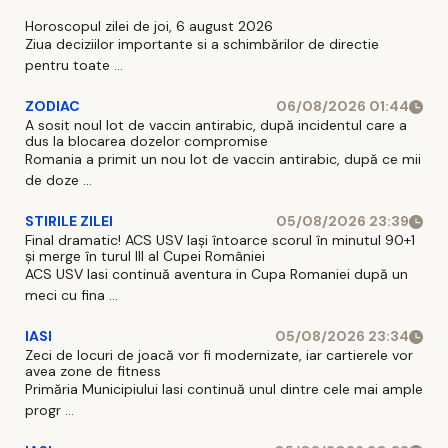
Horoscopul zilei de joi, 6 august 2026
Ziua deciziilor importante si a schimbărilor de directie
pentru toate ...
ZODIAC
06/08/2026 01:44
A sosit noul lot de vaccin antirabic, după incidentul care a
dus la blocarea dozelor compromise
Romania a primit un nou lot de vaccin antirabic, după ce mii
de doze ...
STIRILE ZILEI
05/08/2026 23:39
Final dramatic! ACS USV Iași întoarce scorul în minutul 90+1
și merge în turul III al Cupei României
ACS USV Iasi continuă aventura in Cupa Romaniei după un
meci cu fina ...
IASI
05/08/2026 23:34
Zeci de locuri de joacă vor fi modernizate, iar cartierele vor
avea zone de fitness
Primăria Municipiului Iasi continuă unul dintre cele mai ample
progr ...