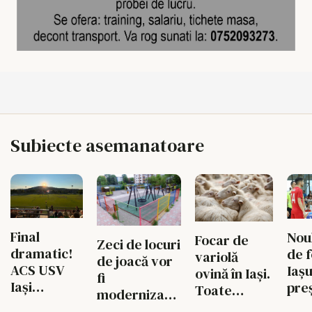
Subiecte asemanatoare
Final
Noul
Focar de
Zeci de locuri
dramatic!
de f
variolă
de joacă vor
ACS USV
Iașu
ovină în Iași.
fi
Iași
pre
Toate
modernizate,
întoarce
exploatațiile
iar cartierele