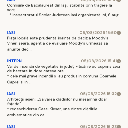
Comisiile de Bacalaureat din Iași, stabilite prin tragere la
sorți
* Inspectoratul Scolar Judetean Iasi organizează joi, 6 aug
...
IASI
05/08/2026 15:50
Piața locală este prudentă înainte de decizia Moody's
Vineri seară, agentia de evaluare Moody's urmează să
anunte dec ...
INTERN
05/08/2026 15:41
Val de incendii de vegetație în județ. Flăcările au cuprins zeci
de hectare în doar câteva ore
* cele mai grave incendii s-au produs in comuna Coarnele
Caprei si in ...
IASI
05/08/2026 15:32
Arhitecții ieșeni: „Salvarea clădirilor nu înseamnă doar
fațade”
* redeschiderea Casei Kieser, una dintre clădirile
emblematice din ce ...
IASI
05/08/2026 15:23