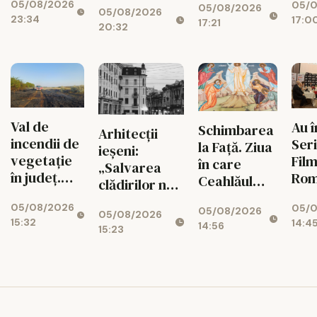
05/08/2026
05/0
scorul în
05/08/2026
din județ
05/08/2026
vor avea
23:34
17:0
minutul
17:21
vor
20:32
zone de
90+1 și
fi verificate
fitness
merge în
turul III al
Cupei
României
Val de
Au 
Schimbarea
Arhitecții
incendii de
Seri
la Față. Ziua
ieșeni:
vegetație
Film
în care
„Salvarea
în județ.
Rom
Ceahlăul
clădirilor nu
Flăcările au
Vez
devine
înseamnă
05/08/2026
05/0
cuprins
pro
05/08/2026
munte sfânt
05/08/2026
doar fațade”
15:32
14:4
zeci de
zile
14:56
15:23
hectare în
astă
doar
câteva ore