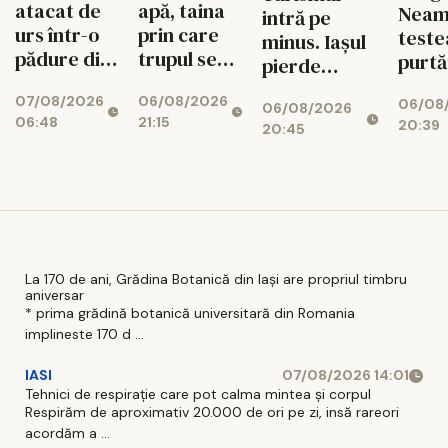
atacat de
apă, taina
Neam
intră pe
urs într-o
prin care
teste
minus. Iașul
pădure din
trupul se
purtă
pierde
Bacău.
reface
cuvâ
vizitatori în
07/08/2026
06/08/2026
Colegii l-au
06/08
creat
06/08/2026
2026
06:48
21:15
20:39
salvat
intel
20:45
artifi
La 170 de ani, Grădina Botanică din Iași are propriul timbru
aniversar
* prima grădină botanică universitară din Romania
implineste 170 d ...
IASI
07/08/2026 14:01
Tehnici de respirație care pot calma mintea și corpul
Respirăm de aproximativ 20.000 de ori pe zi, insă rareori
acordăm a ...