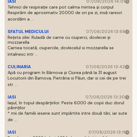
IASI
07/08/2026 14:01
Tehnici de respirație care pot calma mintea și corpul
Respirăm de aproximativ 20.000 de ori pe zi, insă rareori
acordăm a ...
SFATUL MEDICULUI
07/08/2026 13:59
Rețeta zilei: Ruladă de carne cu ciuperci, dovlecei și
mozzarella
Carnea tocată, ciupercile, dovlecelul si mozzarella se
intalnesc intr ...
CULINARIA
07/08/2026 13:42
Apă cu program în Bârnova și Ciurea până la 31 august
Locuitorii din Barnova, Pietrăria si Păun, dar si cei de pe trei
str ...
IASI
07/08/2026 13:30
Iașul, în topul despărțirilor. Peste 6.000 de copii duc dorul
părinților
* mii de familii iesene sunt impărtite intre două tări, iar sute
de ...
IASI
07/08/2026 13:11