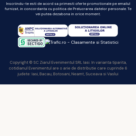
Inscriindu-te esti de acord sa primesti oferte promotionale pe emailul
furnizat, in concordanta cu politica de Prelucrarea datelor personale. Te
vei putea dezabona in orice moment.
Copyright © SC Ziarul Evenimentul SRL Iasi. In varianta tiparita,
cotidianul Evenimentul are o arie de distributie care cuprinde 6
judete: Iasi, Bacau, Botosani, Neamt, Suceava si Vaslui