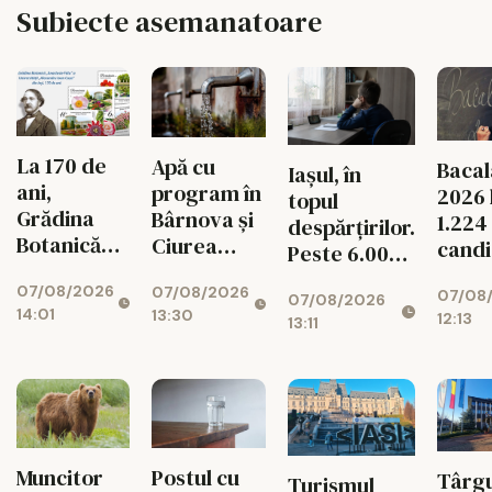
Subiecte asemanatoare
La 170 de
Apă cu
Bacal
Iașul, în
ani,
program în
2026 l
topul
Grădina
Bârnova și
1.224
despărțirilor.
Botanică
Ciurea
candi
Peste 6.000
din Iași are
până la 31
intră 
de copii duc
07/08/2026
07/08/2026
propriul
august
07/08
exam
07/08/2026
dorul
14:01
13:30
12:13
timbru
13:11
părinților
aniversar
Muncitor
Postul cu
Târg
Turismul