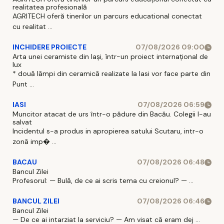
realitatea profesională
AGRITECH oferă tinerilor un parcurs educational conectat
cu realitat ...
INCHIDERE PROIECTE
07/08/2026 09:00
Arta unei ceramiste din Iași, într-un proiect internațional de
lux
* două lămpi din ceramică realizate la Iasi vor face parte din
Punt ...
IASI
07/08/2026 06:59
Muncitor atacat de urs într-o pădure din Bacău. Colegii l-au
salvat
Incidentul s-a produs in apropierea satului Scutaru, intr-o
zonă imp� ...
BACAU
07/08/2026 06:48
Bancul Zilei
Profesorul: — Bulă, de ce ai scris tema cu creionul? — ...
BANCUL ZILEI
07/08/2026 06:46
Bancul Zilei
— De ce ai intarziat la serviciu? — Am visat că eram dej ...