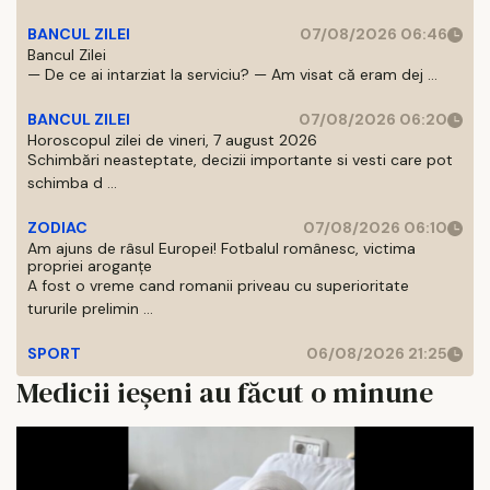
BANCUL ZILEI
07/08/2026 06:46
Bancul Zilei
— De ce ai intarziat la serviciu? — Am visat că eram dej ...
BANCUL ZILEI
07/08/2026 06:20
Horoscopul zilei de vineri, 7 august 2026
Schimbări neasteptate, decizii importante si vesti care pot
schimba d ...
ZODIAC
07/08/2026 06:10
Am ajuns de râsul Europei! Fotbalul românesc, victima
propriei aroganțe
A fost o vreme cand romanii priveau cu superioritate
tururile prelimin ...
SPORT
06/08/2026 21:25
Medicii ieșeni au făcut o minune