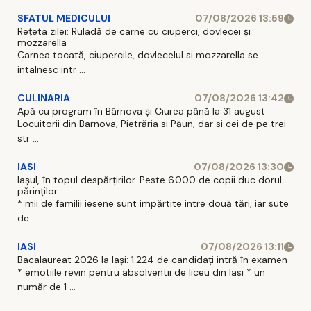
SFATUL MEDICULUI
07/08/2026 13:59
Rețeta zilei: Ruladă de carne cu ciuperci, dovlecei și
mozzarella
Carnea tocată, ciupercile, dovlecelul si mozzarella se
intalnesc intr ...
CULINARIA
07/08/2026 13:42
Apă cu program în Bârnova și Ciurea până la 31 august
Locuitorii din Barnova, Pietrăria si Păun, dar si cei de pe trei
str ...
IASI
07/08/2026 13:30
Iașul, în topul despărțirilor. Peste 6.000 de copii duc dorul
părinților
* mii de familii iesene sunt impărtite intre două tări, iar sute
de ...
IASI
07/08/2026 13:11
Bacalaureat 2026 la Iași: 1.224 de candidați intră în examen
* emotiile revin pentru absolventii de liceu din Iasi * un
număr de 1 ...