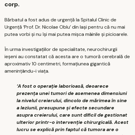
corp.
Bărbatul a fost adus de urgență la Spitalul Clinic de
Urgență ‘Prof. Dr. Nicolae Oblu’ din Iași pentru că nu mai
putea vorbi și nu își mai putea mișca mâinile și picioarele.
În urma investigațiilor de specialitate, neurochirurgii
ieșeni au constatat că acesta are o tumoră cerebrală de
aproximativ 10 centimetri, formațiunea gigantică
amenințându-i viața.
‘A fost o operație laborioasă, deoarece
prezența unei tumori de asemenea dimensiuni
la nivelul creierului, dincolo de mărimea în sine
a leziunii, presupune și efecte secundare
asupra creierului, care sunt dificil de gestionat
ulterior printr-o intervenție chirurgicală. Acest
lucru se explică prin faptul că tumora are o