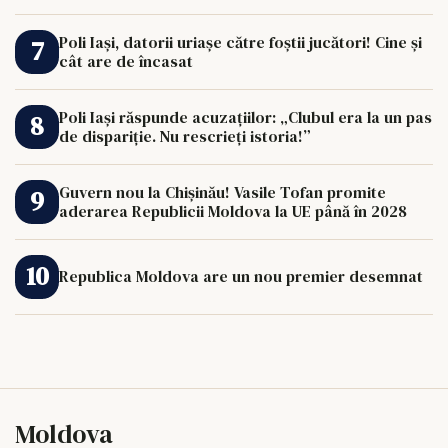
de 33.000 de euro îi poate schimba viața.
Poli Iași, datorii uriașe către foștii jucători! Cine și
cât are de încasat
Poli Iași răspunde acuzațiilor: „Clubul era la un pas
de dispariție. Nu rescrieți istoria!”
Guvern nou la Chișinău! Vasile Tofan promite
aderarea Republicii Moldova la UE până în 2028
Republica Moldova are un nou premier desemnat
Moldova