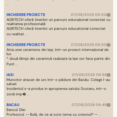
...
INCHIDERE PROIECTE
07/08/2026 09:00
AGRITECH oferă tinerilor un parcurs educațional conectat cu
realitatea profesională
AGRITECH oferă tinerilor un parcurs educational conectat
cu realitat ...
INCHIDERE PROIECTE
07/08/2026 09:00
Arta unei ceramiste din Iași, într-un proiect internațional de
lux
* două lămpi din ceramică realizate la Iasi vor face parte din
Punt ...
IASI
07/08/2026 06:59
Muncitor atacat de urs într-o pădure din Bacău. Colegii l-au
salvat
Incidentul s-a produs in apropierea satului Scutaru, intr-o
zonă imp� ...
BACAU
07/08/2026 06:48
Bancul Zilei
Profesorul: — Bulă, de ce ai scris tema cu creionul? — ...