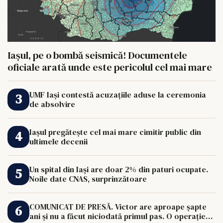
Iașul, pe o bombă seismică! Documentele
oficiale arată unde este pericolul cel mai mare
UMF Iași contestă acuzațiile aduse la ceremonia
de absolvire
Iașul pregătește cel mai mare cimitir public din
ultimele decenii
Un spital din Iași are doar 2% din paturi ocupate.
Noile date CNAS, surprinzătoare
COMUNICAT DE PRESĂ. Victor are aproape șapte
ani și nu a făcut niciodată primul pas. O operație