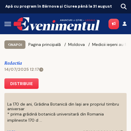
a și Ciurea până la 31 august
Pagina principală
Moldova
INAPOI
Redactia
14/07/2025 12:17
DISTRIBUIE
La 170 de ani, Grădina Botanică din Iași are propriul timbru
aniversar
* prima grădină botanică universitară din Romania
implineste 170 d ...