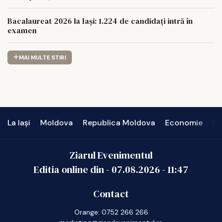
Bacalaureat 2026 la Iași: 1.224 de candidați intră în
examen
MAI MULTE STIRI
La Iași
Moldova
Republica Moldova
Economie
In
Ziarul Evenimentul
Editia online din -
07.08.2026
-
11:47
Contact
Orange: 0752 266 266