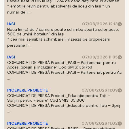
Bacalaureat 2026 la Iași: 1.224 de candidați intră în examen
* emotiile revin pentru absolventii de liceu din Iasi * un
număr de 1 ...
IASI
07/08/2026 12:13
Noua limită de 7 camere poate schimba soarta celor peste
500 de „mini-hoteluri” din Iași
* cea mai sensibilă schimbare ii vizează pe proprietarii
persoane fi ...
IASI
07/08/2026 11:35
COMUNICAT DE PRESĂ Proiect: „PASI – Parteneriat pentru
Acces, Sprijin și Incluziune” Cod SMIS: 351753
COMUNICAT DE PRESĂ Proiect: „PASI – Parteneriat pentru Ac
...
INCEPERE PROIECTE
07/08/2026 11:09
COMUNICAT DE PRESĂ Proiect: „Educație pentru Toți –
Sprijin pentru Fiecare” Cod SMIS: 351806
COMUNICAT DE PRESĂ Proiect: „Educatie pentru Toti – Sprij
...
INCEPERE PROIECTE
07/08/2026 11:02
COMUNICAT DE PRESĂ Proiect: „RAISE – Responsabilitate,