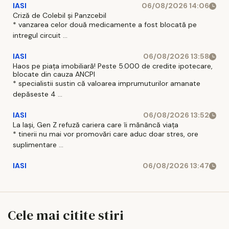
IASI
06/08/2026 14:06
Criză de Colebil și Panzcebil
* vanzarea celor două medicamente a fost blocată pe
intregul circuit ...
IASI
06/08/2026 13:58
Haos pe piața imobiliară! Peste 5.000 de credite ipotecare,
blocate din cauza ANCPI
* specialistii sustin că valoarea imprumuturilor amanate
depăseste 4 ...
IASI
06/08/2026 13:52
La Iași, Gen Z refuză cariera care îi mănâncă viața
* tinerii nu mai vor promovări care aduc doar stres, ore
suplimentare ...
IASI
06/08/2026 13:47
Cele mai citite stiri