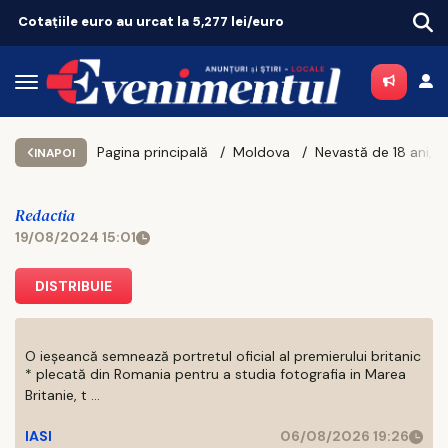
Locuitorii din Miroslava, chemați să decidă cum va arăta noul Parc Horpaz–Ezăreni!
Pagina principală
Moldova
INAPOI
Redactia
19/08/2024 15:01
DISTRIBUIE
O ieșeancă semnează portretul oficial al premierului britanic
* plecată din Romania pentru a studia fotografia in Marea
Britanie, t ...
IASI
06/08/2026 19:26