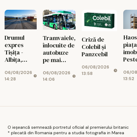
peric
Haos
Drumul
Tramvaiele,
Criză de
piața
expres
înlocuite de
Colebil și
imobi
Tișița -
autobuze
Panzcebil
Pest
Albița,
pe mai
de c
blocat după
multe
06/08/2026
06/08
06/08/2026
ipot
explozia
06/08/2026
trasee, la
13:58
13:52
14:28
14:06
bloca
costurilor!
Iași
cauz
ANC
O ieșeancă semnează portretul oficial al premierului britanic
* plecată din Romania pentru a studia fotografia in Marea