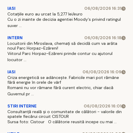
IASI
06/08/2026 16:31
Cotațiile euro au urcat la 5,277 lei/euro
Cu o zi inainte de decizia agentiei Moody's privind ratingul
suver ...
INTERN
06/08/2026 16:18
Locuitorii din Miroslava, chemați să decidă cum va arăta
noul Parc Horpaz–Ezăreni!
Viitorul Parc Horpaz–Ezăreni prinde contur cu ajutorul
locuitor ...
IASI
06/08/2026 16:09
Criza energetică se adâncește. Fabricile mari pot rămâne
fără energie în orele de vârf
Romanii nu vor rămane fără curent electric, chiar dacă
Guvernul pr ...
STIRI INTERNE
06/08/2026 16:01
Consultanță reală și o comunitate de călători - valorile din
spatele fiecărui circuit CISTOUR
Sursa foto: Cistour O călătorie reusită incepe cu mai ...