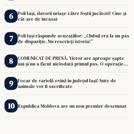
Poli Iași, datorii uriașe către foștii jucători! Cine și
cât are de încasat
Poli Iași răspunde acuzațiilor: „Clubul era la un pas
de dispariție. Nu rescrieți istoria!”
COMUNICAT DE PRESĂ. Victor are aproape șapte
ani și nu a făcut niciodată primul pas. O operație
de 33.000 de euro îi poate schimba viața.
Focar de variolă ovină în județul Iași! Sute de
animale vor fi sacrificate
Republica Moldova are un nou premier desemnat