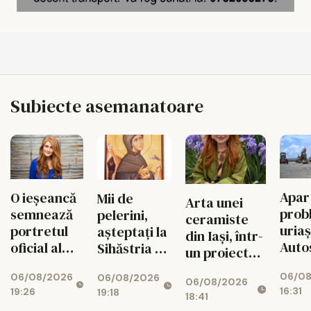
Subiecte asemanatoare
Apar
O ieșeancă
Mii de
Arta unei
prob
semnează
pelerini,
ceramiste
uria
portretul
așteptați la
din Iași, într-
Auto
oficial al
Sihăstria și
un proiect
Uniri
premierului
Sihla
internațional
06/08
06/08/2026
Fina
britanic
06/08/2026
06/08/2026
de lux
16:31
19:26
19:18
SAFE,
18:41