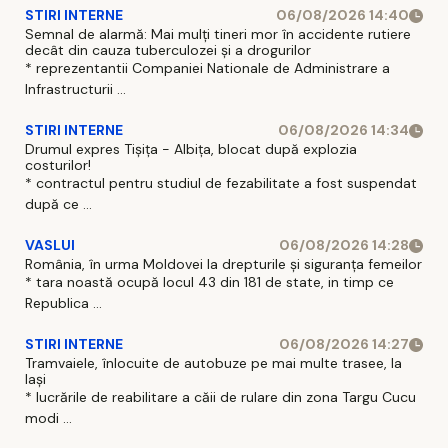
STIRI INTERNE
06/08/2026 14:40
Semnal de alarmă: Mai mulți tineri mor în accidente rutiere
decât din cauza tuberculozei și a drogurilor
* reprezentantii Companiei Nationale de Administrare a
Infrastructurii ...
STIRI INTERNE
06/08/2026 14:34
Drumul expres Tișița - Albița, blocat după explozia
costurilor!
* contractul pentru studiul de fezabilitate a fost suspendat
după ce ...
VASLUI
06/08/2026 14:28
România, în urma Moldovei la drepturile și siguranța femeilor
* tara noastă ocupă locul 43 din 181 de state, in timp ce
Republica ...
STIRI INTERNE
06/08/2026 14:27
Tramvaiele, înlocuite de autobuze pe mai multe trasee, la
Iași
* lucrările de reabilitare a căii de rulare din zona Targu Cucu
modi ...