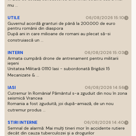
mu ...
UTILE
06/08/2026 15:10
Guvernul acordă granturi de până la 200.000 de euro
pentru românii din diaspora
După ani in care milioane de romani au plecat să-si
construiască un ...
INTERN
06/08/2026 15:03
Armata cumpără drone de antrenament pentru militarii
ieșeni
Unitatea Militară 01110 Iasi - subordonată Brigăzii 15
Mecanizate & ...
IASI
06/08/2026 14:56
Cutremur în România! Pământul s-a zguduit din nou în zona
seismică Vrancea
Romania a fost zguduită, joi după-amiază, de un nou
cutremur produs ...
STIRI INTERNE
06/08/2026 14:40
Semnal de alarmă: Mai mulți tineri mor în accidente rutiere
decât din cauza tuberculozei și a drogurilor