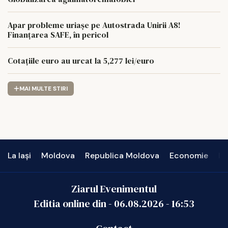
Apar probleme uriașe pe Autostrada Unirii A8!
Finanțarea SAFE, în pericol
Cotațiile euro au urcat la 5,277 lei/euro
MAI MULTE STIRI
La Iași
Moldova
Republica Moldova
Economie
In
Ziarul Evenimentul
Editia online din -
06.08.2026
-
16:53