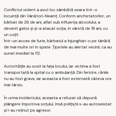
Conflictul violent a avut loc sâmbătă seara într-o
locuință din Vânători-Neamț. Conform anchetatorilor, un
bărbat de 26 de ani, aflat sub influența alcoolului, a
devenit gelos și și-a atacat soția, în vârstă de 18 ani, cu
un cuțit.
Într-un acces de furie, bărbatul a înjunghiat-o pe tânără
de mai multe ori în spate. Țipetele au alertat vecinii, ca au
sunat imediat la 112.
Autoritățile au sosit la fața locului, iar victima a fost
transportată la spital cu o ambulanță. Din fericire, rănile
nu au fost grave, iar aceasta a fost externată câteva ore
mai târziu.
În urma incidentului, aceasta a refuzat să depună
plângere împotriva soțului, însă polițiștii s-au autosesizat
și l-au reținut pe agresor.