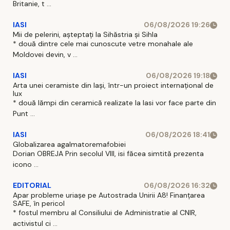
Britanie, t ...
IASI
06/08/2026 19:26
Mii de pelerini, așteptați la Sihăstria și Sihla
* două dintre cele mai cunoscute vetre monahale ale
Moldovei devin, v ...
IASI
06/08/2026 19:18
Arta unei ceramiste din Iași, într-un proiect internațional de
lux
* două lămpi din ceramică realizate la Iasi vor face parte din
Punt ...
IASI
06/08/2026 18:41
Globalizarea agalmatoremafobiei
Dorian OBREJA Prin secolul VIII, isi făcea simtită prezenta
icono ...
EDITORIAL
06/08/2026 16:32
Apar probleme uriașe pe Autostrada Unirii A8! Finanțarea
SAFE, în pericol
* fostul membru al Consiliului de Administratie al CNIR,
activistul ci ...