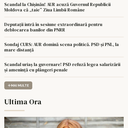
Scandal la Chișinău! AUR acuză Guvernul Republicii
Moldova că „taie” Ziua Limbii Române
Deputații intră în sesiune extraordinară pentru
deblocarea banilor din PNRR
Sondaj CURS: AUR domină scena politică. PSD și PNL, la
mare distanță
Scandal uriaș la guvernare! PSD refuză legea salarizării
și amenință cu plângeri penale
MAI MULTE
Ultima Ora