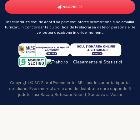
ÎNSCRIE-TE
Inscriindu-te esti de acord sa primesti oferte promotionale pe emailul
furnizat, in concordanta cu politica de Prelucrarea datelor personale. Te
vei putea dezabona in orice moment.
Copyright © SC Ziarul Evenimentul SRL Iasi. In varianta tiparita,
cotidianul Evenimentul are o arie de distributie care cuprinde 6
judete: Iasi, Bacau, Botosani, Neamt, Suceava si Vaslui