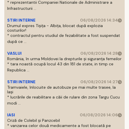
* reprezentantii Companiei Nationale de Administrare a
Infrastructurii ...
STIRI INTERNE
06/08/2026 14:34
Drumul expres Tișița - Albița, blocat după explozia
costurilor!
* contractul pentru studiul de fezabilitate a fost suspendat
după ce ...
VASLUI
06/08/2026 14:28
România, în urma Moldovei la drepturile și siguranța femeilor
* tara noastă ocupă locul 43 din 181 de state, in timp ce
Republica ...
STIRI INTERNE
06/08/2026 14:27
Tramvaiele, înlocuite de autobuze pe mai multe trasee, la
Iași
* lucrările de reabilitare a căii de rulare din zona Targu Cucu
modi ...
IASI
06/08/2026 14:06
Criză de Colebil și Panzcebil
* vanzarea celor două medicamente a fost blocată pe