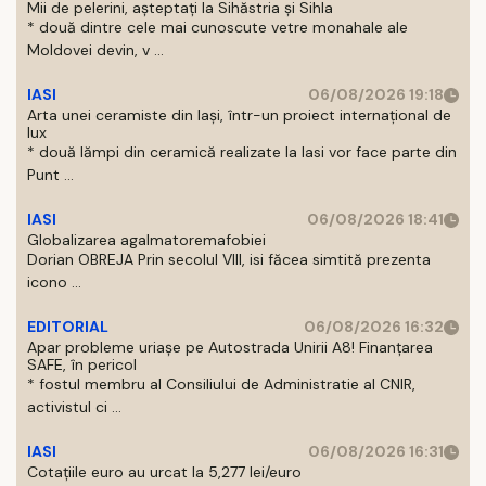
Mii de pelerini, așteptați la Sihăstria și Sihla
* două dintre cele mai cunoscute vetre monahale ale
Moldovei devin, v ...
IASI
06/08/2026 19:18
Arta unei ceramiste din Iași, într-un proiect internațional de
lux
* două lămpi din ceramică realizate la Iasi vor face parte din
Punt ...
IASI
06/08/2026 18:41
Globalizarea agalmatoremafobiei
Dorian OBREJA Prin secolul VIII, isi făcea simtită prezenta
icono ...
EDITORIAL
06/08/2026 16:32
Apar probleme uriașe pe Autostrada Unirii A8! Finanțarea
SAFE, în pericol
* fostul membru al Consiliului de Administratie al CNIR,
activistul ci ...
IASI
06/08/2026 16:31
Cotațiile euro au urcat la 5,277 lei/euro