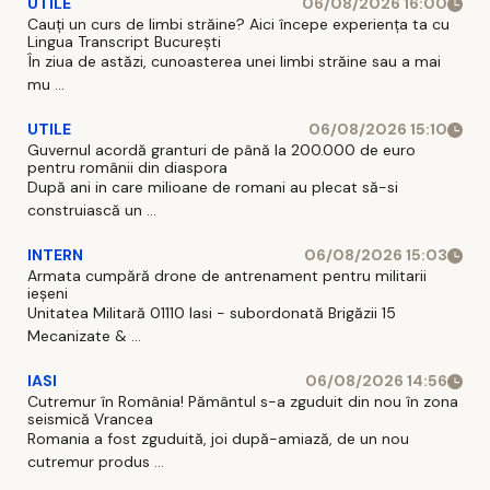
UTILE
06/08/2026 16:00
Cauți un curs de limbi străine? Aici începe experiența ta cu
Lingua Transcript București
În ziua de astăzi, cunoasterea unei limbi străine sau a mai
mu ...
UTILE
06/08/2026 15:10
Guvernul acordă granturi de până la 200.000 de euro
pentru românii din diaspora
După ani in care milioane de romani au plecat să-si
construiască un ...
INTERN
06/08/2026 15:03
Armata cumpără drone de antrenament pentru militarii
ieșeni
Unitatea Militară 01110 Iasi - subordonată Brigăzii 15
Mecanizate & ...
IASI
06/08/2026 14:56
Cutremur în România! Pământul s-a zguduit din nou în zona
seismică Vrancea
Romania a fost zguduită, joi după-amiază, de un nou
cutremur produs ...