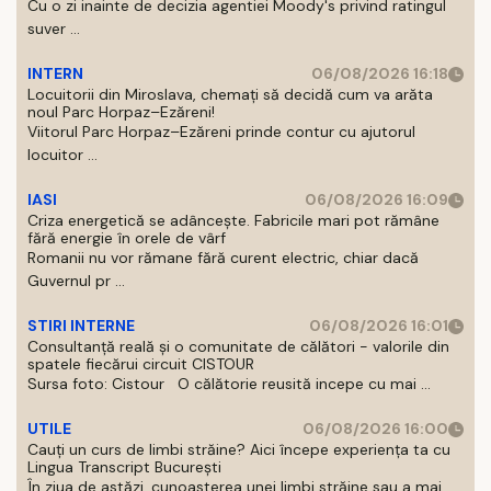
Cu o zi inainte de decizia agentiei Moody's privind ratingul
suver ...
INTERN
06/08/2026 16:18
Locuitorii din Miroslava, chemați să decidă cum va arăta
noul Parc Horpaz–Ezăreni!
Viitorul Parc Horpaz–Ezăreni prinde contur cu ajutorul
locuitor ...
IASI
06/08/2026 16:09
Criza energetică se adâncește. Fabricile mari pot rămâne
fără energie în orele de vârf
Romanii nu vor rămane fără curent electric, chiar dacă
Guvernul pr ...
STIRI INTERNE
06/08/2026 16:01
Consultanță reală și o comunitate de călători - valorile din
spatele fiecărui circuit CISTOUR
Sursa foto: Cistour O călătorie reusită incepe cu mai ...
UTILE
06/08/2026 16:00
Cauți un curs de limbi străine? Aici începe experiența ta cu
Lingua Transcript București
În ziua de astăzi, cunoasterea unei limbi străine sau a mai