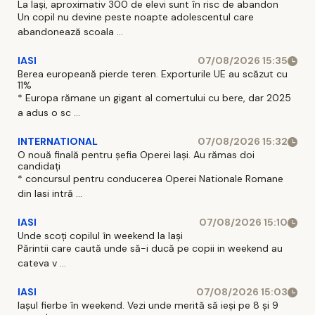
La Iași, aproximativ 300 de elevi sunt în risc de abandon
Un copil nu devine peste noapte adolescentul care
abandonează scoala ...
IASI
07/08/2026 15:35
Berea europeană pierde teren. Exporturile UE au scăzut cu
11%
* Europa rămane un gigant al comertului cu bere, dar 2025
a adus o sc ...
INTERNATIONAL
07/08/2026 15:32
O nouă finală pentru șefia Operei Iași. Au rămas doi
candidați
* concursul pentru conducerea Operei Nationale Romane
din Iasi intră ...
IASI
07/08/2026 15:10
Unde scoți copilul în weekend la Iași
Părintii care caută unde să-i ducă pe copii in weekend au
cateva v ...
IASI
07/08/2026 15:03
Iașul fierbe în weekend. Vezi unde merită să ieși pe 8 și 9