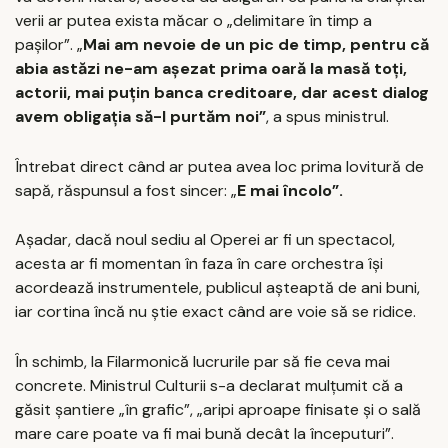
verii ar putea exista măcar o „delimitare în timp a
paşilor”. „
Mai am nevoie de un pic de timp, pentru că
abia astăzi ne-am aşezat prima oară la masă toţi,
actorii, mai puţin banca creditoare, dar acest dialog
avem obligaţia să-l purtăm noi”
, a spus ministrul.
Întrebat direct când ar putea avea loc prima lovitură de
sapă, răspunsul a fost sincer: „
E mai încolo”.
Aşadar, dacă noul sediu al Operei ar fi un spectacol,
acesta ar fi momentan în faza în care orchestra îşi
acordează instrumentele, publicul aşteaptă de ani buni,
iar cortina încă nu ştie exact când are voie să se ridice.
În schimb, la Filarmonică lucrurile par să fie ceva mai
concrete. Ministrul Culturii s-a declarat mulţumit că a
găsit şantiere „în grafic”, „aripi aproape finisate şi o sală
mare care poate va fi mai bună decât la începuturi”.