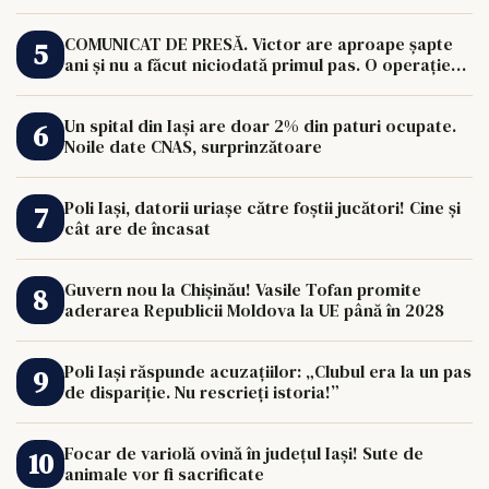
COMUNICAT DE PRESĂ. Victor are aproape șapte
ani și nu a făcut niciodată primul pas. O operație
de 33.000 de euro îi poate schimba viața.
Un spital din Iași are doar 2% din paturi ocupate.
Noile date CNAS, surprinzătoare
Poli Iași, datorii uriașe către foștii jucători! Cine și
cât are de încasat
Guvern nou la Chișinău! Vasile Tofan promite
aderarea Republicii Moldova la UE până în 2028
Poli Iași răspunde acuzațiilor: „Clubul era la un pas
de dispariție. Nu rescrieți istoria!”
Focar de variolă ovină în județul Iași! Sute de
animale vor fi sacrificate