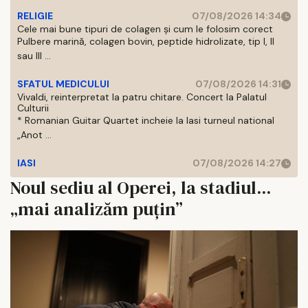
RELIGIE
07/08/2026 14:34
Cele mai bune tipuri de colagen și cum le folosim corect
Pulbere marină, colagen bovin, peptide hidrolizate, tip I, II
sau III ...
SFATUL MEDICULUI
07/08/2026 14:31
Vivaldi, reinterpretat la patru chitare. Concert la Palatul
Culturii
* Romanian Guitar Quartet incheie la Iasi turneul national
„Anot ...
IASI
07/08/2026 14:27
Noul sediu al Operei, la stadiul...
„mai analizăm puţin”