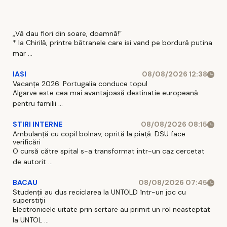
„Vă dau flori din soare, doamnă!”
* la Chirilă, printre bătranele care isi vand pe bordură putina
mar ...
IASI
08/08/2026 12:38
Vacanțe 2026: Portugalia conduce topul
Algarve este cea mai avantajoasă destinatie europeană
pentru familii ...
STIRI INTERNE
08/08/2026 08:15
Ambulanță cu copil bolnav, oprită la piață. DSU face
verificări
O cursă către spital s-a transformat intr-un caz cercetat
de autorit ...
BACAU
08/08/2026 07:45
Studenții au dus reciclarea la UNTOLD într-un joc cu
superstiții
Electronicele uitate prin sertare au primit un rol neasteptat
la UNTOL ...