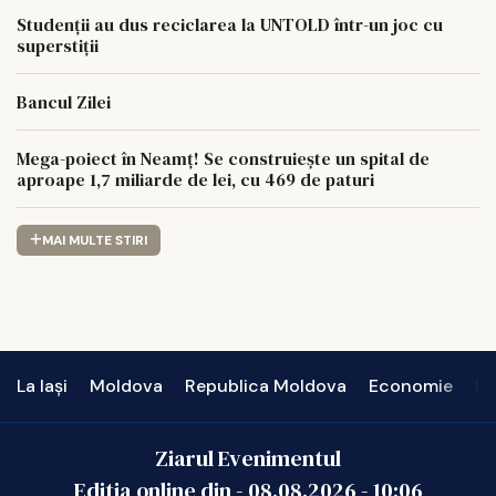
Studenții au dus reciclarea la UNTOLD într-un joc cu
superstiții
Bancul Zilei
Mega-poiect în Neamț! Se construiește un spital de
aproape 1,7 miliarde de lei, cu 469 de paturi
MAI MULTE STIRI
La Iași
Moldova
Republica Moldova
Economie
In
Ziarul Evenimentul
Editia online din -
08.08.2026
-
10:06