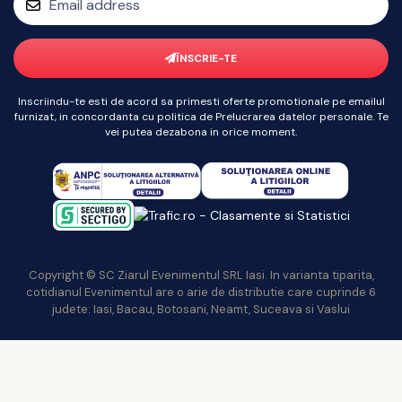
ÎNSCRIE-TE
Inscriindu-te esti de acord sa primesti oferte promotionale pe emailul
furnizat, in concordanta cu politica de Prelucrarea datelor personale. Te
vei putea dezabona in orice moment.
Copyright © SC Ziarul Evenimentul SRL Iasi. In varianta tiparita,
cotidianul Evenimentul are o arie de distributie care cuprinde 6
judete: Iasi, Bacau, Botosani, Neamt, Suceava si Vaslui