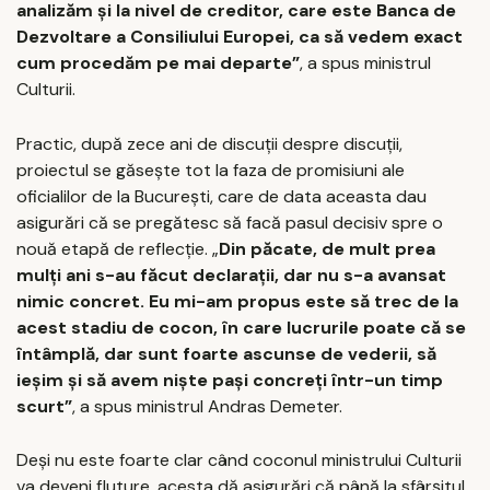
analizăm şi la nivel de creditor, care este Banca de
Dezvoltare a Consiliului Europei, ca să vedem exact
cum procedăm pe mai departe”
, a spus ministrul
Culturii.
Practic, după zece ani de discuţii despre discuţii,
proiectul se găseşte tot la faza de promisiuni ale
oficialilor de la Bucureşti, care de data aceasta dau
asigurări că se pregătesc să facă pasul decisiv spre o
nouă etapă de reflecţie. „
Din păcate, de mult prea
mulţi ani s-au făcut declaraţii, dar nu s-a avansat
nimic concret. Eu mi-am propus este să trec de la
acest stadiu de cocon, în care lucrurile poate că se
întâmplă, dar sunt foarte ascunse de vederii, să
ieşim şi să avem nişte paşi concreţi într-un timp
scurt”
, a spus ministrul Andras Demeter.
Deşi nu este foarte clar când coconul ministrului Culturii
va deveni fluture, acesta dă asigurări că până la sfârşitul