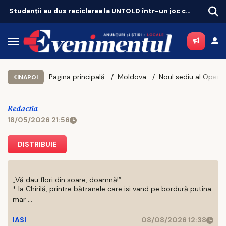
Studenții au dus reciclarea la UNTOLD într-un joc cu superstiții
Bancul Zile
Pagina principală
Moldova
INAPOI
Redactia
18/05/2026 21:56
DISTRIBUIE
„Vă dau flori din soare, doamnă!”
* la Chirilă, printre bătranele care isi vand pe bordură putina
mar ...
IASI
08/08/2026 12:38