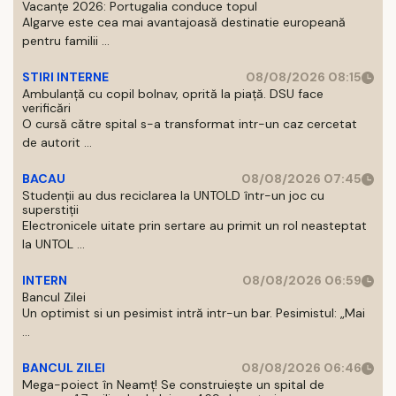
Vacanțe 2026: Portugalia conduce topul
Algarve este cea mai avantajoasă destinatie europeană
pentru familii ...
STIRI INTERNE
08/08/2026 08:15
Ambulanță cu copil bolnav, oprită la piață. DSU face
verificări
O cursă către spital s-a transformat intr-un caz cercetat
de autorit ...
BACAU
08/08/2026 07:45
Studenții au dus reciclarea la UNTOLD într-un joc cu
superstiții
Electronicele uitate prin sertare au primit un rol neasteptat
la UNTOL ...
INTERN
08/08/2026 06:59
Bancul Zilei
Un optimist si un pesimist intră intr-un bar. Pesimistul: „Mai
...
BANCUL ZILEI
08/08/2026 06:46
Mega-poiect în Neamț! Se construiește un spital de