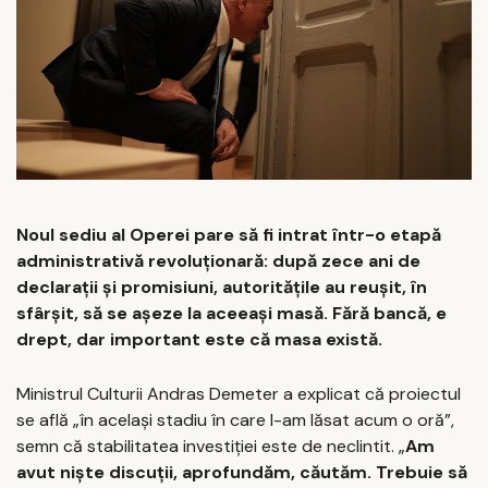
Noul sediu al Operei pare să fi intrat într-o etapă
administrativă revoluţionară: după zece ani de
declaraţii şi promisiuni, autorităţile au reuşit, în
sfârşit, să se aşeze la aceeaşi masă. Fără bancă, e
drept, dar important este că masa există.
Ministrul Culturii Andras Demeter a explicat că proiectul
se află „în acelaşi stadiu în care l-am lăsat acum o oră”,
semn că stabilitatea investiţiei este de neclintit. „
Am
avut nişte discuţii, aprofundăm, căutăm. Trebuie să