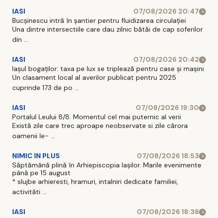
IASI
07/08/2026 20:47
Bucșinescu intră în șantier pentru fluidizarea circulației
Una dintre intersectiile care dau zilnic bătăi de cap soferilor
din ...
IASI
07/08/2026 20:42
Iașul bogaților: taxa pe lux se triplează pentru case și mașini
Un clasament local al averilor publicat pentru 2025
cuprinde 173 de po ...
IASI
07/08/2026 19:30
Portalul Leului 8/8. Momentul cel mai puternic al verii
Există zile care trec aproape neobservate si zile cărora
oamenii le- ...
NIMIC IN PLUS
07/08/2026 18:53
Săptămână plină în Arhiepiscopia Iașilor. Marile evenimente
până pe 15 august
* slujbe arhieresti, hramuri, intalniri dedicate familiei,
activităti ...
IASI
07/08/2026 18:38