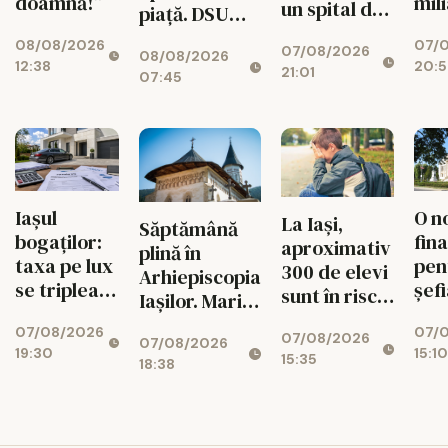
mil
doamnă!”
un spital de
piață. DSU
eur
aproape 1,7
face
07/
08/08/2026
Bic
07/08/2026
miliarde de
08/08/2026
verificări
20:
12:38
mun
21:01
lei, cu 469
07:45
asc
de paturi
cen
uri
34
O n
Iașul
La Iași,
Săptămână
fina
bogaților:
aproximativ
plină în
pen
taxa pe lux
300 de elevi
Arhiepiscopia
șef
se triplează
sunt în risc
Iașilor. Marile
Oper
pentru
de abandon
evenimente
07/
07/08/2026
Au 
case și
07/08/2026
07/08/2026
până pe 15
15:10
19:30
doi
mașini
15:35
18:38
august
can