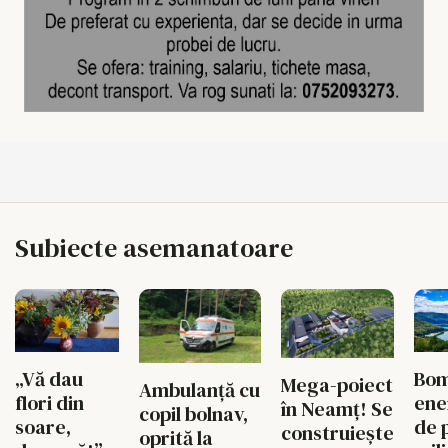
Subiecte asemanatoare
Bo
„Vă dau
Mega-poiect
Ambulanță cu
ene
flori din
în Neamț! Se
copil bolnav,
de 
soare,
construiește
oprită la