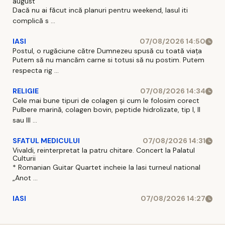
august
Dacă nu ai făcut incă planuri pentru weekend, Iasul iti
complică s ...
IASI
07/08/2026 14:50
Postul, o rugăciune către Dumnezeu spusă cu toată viața
Putem să nu mancăm carne si totusi să nu postim. Putem
respecta rig ...
RELIGIE
07/08/2026 14:34
Cele mai bune tipuri de colagen și cum le folosim corect
Pulbere marină, colagen bovin, peptide hidrolizate, tip I, II
sau III ...
SFATUL MEDICULUI
07/08/2026 14:31
Vivaldi, reinterpretat la patru chitare. Concert la Palatul
Culturii
* Romanian Guitar Quartet incheie la Iasi turneul national
„Anot ...
IASI
07/08/2026 14:27