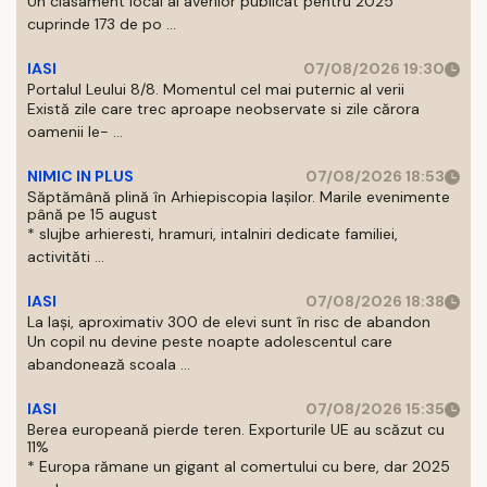
Un clasament local al averilor publicat pentru 2025
cuprinde 173 de po ...
IASI
07/08/2026 19:30
Portalul Leului 8/8. Momentul cel mai puternic al verii
Există zile care trec aproape neobservate si zile cărora
oamenii le- ...
NIMIC IN PLUS
07/08/2026 18:53
Săptămână plină în Arhiepiscopia Iașilor. Marile evenimente
până pe 15 august
* slujbe arhieresti, hramuri, intalniri dedicate familiei,
activităti ...
IASI
07/08/2026 18:38
La Iași, aproximativ 300 de elevi sunt în risc de abandon
Un copil nu devine peste noapte adolescentul care
abandonează scoala ...
IASI
07/08/2026 15:35
Berea europeană pierde teren. Exporturile UE au scăzut cu
11%
* Europa rămane un gigant al comertului cu bere, dar 2025