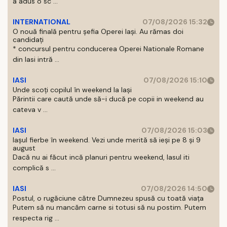
a adus o sc ...
INTERNATIONAL
07/08/2026 15:32
O nouă finală pentru șefia Operei Iași. Au rămas doi
candidați
* concursul pentru conducerea Operei Nationale Romane
din Iasi intră ...
IASI
07/08/2026 15:10
Unde scoți copilul în weekend la Iași
Părintii care caută unde să-i ducă pe copii in weekend au
cateva v ...
IASI
07/08/2026 15:03
Iașul fierbe în weekend. Vezi unde merită să ieși pe 8 și 9
august
Dacă nu ai făcut incă planuri pentru weekend, Iasul iti
complică s ...
IASI
07/08/2026 14:50
Postul, o rugăciune către Dumnezeu spusă cu toată viața
Putem să nu mancăm carne si totusi să nu postim. Putem
respecta rig ...