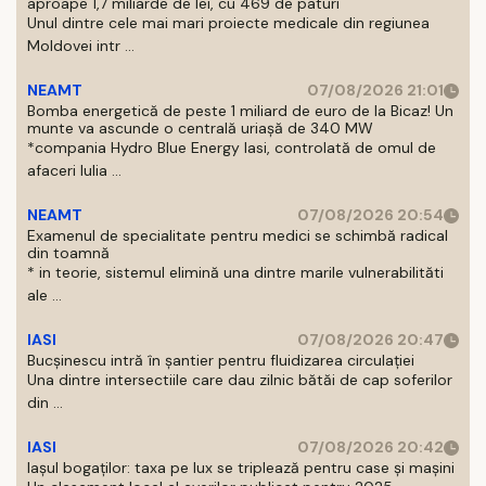
aproape 1,7 miliarde de lei, cu 469 de paturi
Unul dintre cele mai mari proiecte medicale din regiunea
Moldovei intr ...
NEAMT
07/08/2026 21:01
Bomba energetică de peste 1 miliard de euro de la Bicaz! Un
munte va ascunde o centrală uriașă de 340 MW
*compania Hydro Blue Energy Iasi, controlată de omul de
afaceri Iulia ...
NEAMT
07/08/2026 20:54
Examenul de specialitate pentru medici se schimbă radical
din toamnă
* in teorie, sistemul elimină una dintre marile vulnerabilităti
ale ...
IASI
07/08/2026 20:47
Bucșinescu intră în șantier pentru fluidizarea circulației
Una dintre intersectiile care dau zilnic bătăi de cap soferilor
din ...
IASI
07/08/2026 20:42
Iașul bogaților: taxa pe lux se triplează pentru case și mașini