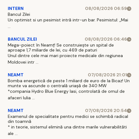
INTERN
08/08/2026 06:59
Bancul Zilei
Un optimist si un pesimist intră intr-un bar. Pesimistul: „Mai
...
BANCUL ZILEI
08/08/2026 06:46
Mega-poiect în Neamț! Se construiește un spital de
aproape 1,7 miliarde de lei, cu 469 de paturi
Unul dintre cele mai mari proiecte medicale din regiunea
Moldovei intr ...
NEAMT
07/08/2026 21:01
Bomba energetică de peste 1 miliard de euro de la Bicaz! Un
munte va ascunde o centrală uriașă de 340 MW
*compania Hydro Blue Energy Iasi, controlată de omul de
afaceri Iulia ...
NEAMT
07/08/2026 20:54
Examenul de specialitate pentru medici se schimbă radical
din toamnă
* in teorie, sistemul elimină una dintre marile vulnerabilităti
ale ...