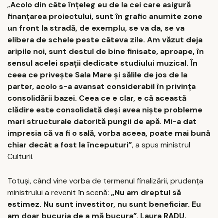
„
Acolo din câte înţeleg eu de la cei care asigură
finanţarea proiectului, sunt în grafic anumite zone
un front la stradă, de exemplu, se va da, se va
elibera de schele peste câteva zile. Am văzut deja
aripile noi, sunt destul de bine finisate, aproape, în
sensul acelei spaţii dedicate studiului muzical. În
ceea ce priveşte Sala Mare şi sălile de jos de la
parter, acolo s-a avansat considerabil în privinţa
consolidării bazei. Ceea ce e clar, e că această
clădire este consolidată deşi avea nişte probleme
mari structurale datorită pungii de apă. Mi-a dat
impresia că va fi o sală, vorba aceea, poate mai bună
chiar decât a fost la începuturi”
, a spus ministrul
Culturii.
Totuşi, când vine vorba de termenul finalizării, prudenţa
ministrului a revenit în scenă:
„Nu am dreptul să
estimez. Nu sunt investitor, nu sunt beneficiar. Eu
am doar bucuria de a mă bucura”
.
Laura RADU,