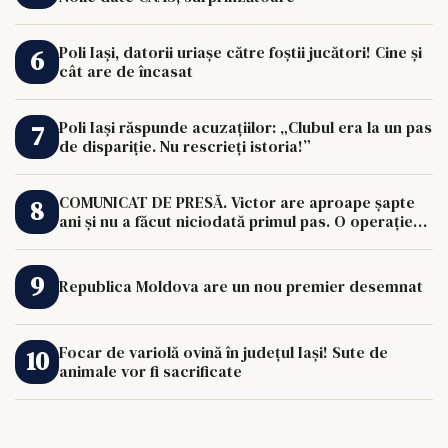
Poli Iași, datorii uriașe către foștii jucători! Cine și
cât are de încasat
Poli Iași răspunde acuzațiilor: „Clubul era la un pas
de dispariție. Nu rescrieți istoria!”
COMUNICAT DE PRESĂ. Victor are aproape șapte
ani și nu a făcut niciodată primul pas. O operație
de 33.000 de euro îi poate schimba viața.
Republica Moldova are un nou premier desemnat
Focar de variolă ovină în județul Iași! Sute de
animale vor fi sacrificate