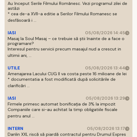
Au început Serile Filmului Românesc. Vezi programul zilei de
astăzi
* cea de-a XVII-a editie a Serilor Filmului Romanesc se
desfăsoară i ...
IASI
05/08/2026 14:45
Masaj la Soul Masaj – ce trebuie să știi înainte de a face o
programare?
Interesul pentru servicii precum masajul nud a crescut in
ultimii ani, ...
UTILE
05/08/2026 13:44
Amenajarea Lacului CUG II va costa peste 16 milioane de lei
* documentatia a fost modificată după solicitările de
clarificări ...
IASI
05/08/2026 13:29
Firmele primesc automat bonificația de 3% la impozit
Companiile care si-au achitat la timp obligatiile fiscale
pentru anul ...
INTERN
05/08/2026 13:17
Danlin XXL riscă să piardă contractul pentru Drumul Expres