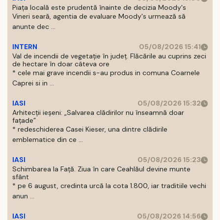
Piața locală este prudentă înainte de decizia Moody's
Vineri seară, agentia de evaluare Moody's urmează să
anunte dec ...
INTERN
05/08/2026 15:41
Val de incendii de vegetație în județ. Flăcările au cuprins zeci
de hectare în doar câteva ore
* cele mai grave incendii s-au produs in comuna Coarnele
Caprei si in ...
IASI
05/08/2026 15:32
Arhitecții ieșeni: „Salvarea clădirilor nu înseamnă doar
fațade”
* redeschiderea Casei Kieser, una dintre clădirile
emblematice din ce ...
IASI
05/08/2026 15:23
Schimbarea la Față. Ziua în care Ceahlăul devine munte
sfânt
* pe 6 august, credinta urcă la cota 1.800, iar traditiile vechi
anun ...
IASI
05/08/2026 14:56