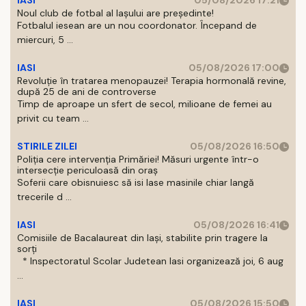
IASI
05/08/2026 17:21
Noul club de fotbal al Iașului are președinte!
Fotbalul iesean are un nou coordonator. Începand de
miercuri, 5 ...
IASI
05/08/2026 17:00
Revoluție în tratarea menopauzei! Terapia hormonală revine,
după 25 de ani de controverse
Timp de aproape un sfert de secol, milioane de femei au
privit cu team ...
STIRILE ZILEI
05/08/2026 16:50
Poliția cere intervenția Primăriei! Măsuri urgente într-o
intersecție periculoasă din oraș
Soferii care obisnuiesc să isi lase masinile chiar langă
trecerile d ...
IASI
05/08/2026 16:41
Comisiile de Bacalaureat din Iași, stabilite prin tragere la
sorți
* Inspectoratul Scolar Judetean Iasi organizează joi, 6 aug
...
IASI
05/08/2026 15:50