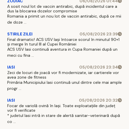
ZODIAC
06/08/2026 01:44
A sosit noul lot de vaccin antirabic, după incidentul care a
dus la blocarea dozelor compromise
Romania a primit un nou lot de vaccin antirabic, după ce mii
de doze ...
STIRILE ZILEI
05/08/2026 23:39
Final dramatic! ACS USV Iași întoarce scorul în minutul 90+1
și merge în turul III al Cupei României
ACS USV Iasi continuă aventura in Cupa Romaniei după un
meci cu fina ...
IASI
05/08/2026 23:34
Zeci de locuri de joacă vor fi modernizate, iar cartierele vor
avea zone de fitness
Primăria Municipiului Iasi continuă unul dintre cele mai ample
progr ...
IASI
05/08/2026 20:32
Focar de variolă ovină în Iași. Toate exploatațiile din județ
vor fi verificate
* judetul Iasi intră in stare de alertă sanitar-veterinară după
co ...