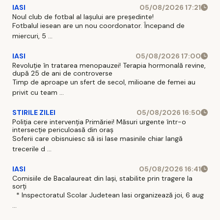
IASI
05/08/2026 17:21
Noul club de fotbal al Iașului are președinte!
Fotbalul iesean are un nou coordonator. Începand de
miercuri, 5 ...
IASI
05/08/2026 17:00
Revoluție în tratarea menopauzei! Terapia hormonală revine,
după 25 de ani de controverse
Timp de aproape un sfert de secol, milioane de femei au
privit cu team ...
STIRILE ZILEI
05/08/2026 16:50
Poliția cere intervenția Primăriei! Măsuri urgente într-o
intersecție periculoasă din oraș
Soferii care obisnuiesc să isi lase masinile chiar langă
trecerile d ...
IASI
05/08/2026 16:41
Comisiile de Bacalaureat din Iași, stabilite prin tragere la
sorți
* Inspectoratul Scolar Judetean Iasi organizează joi, 6 aug
...