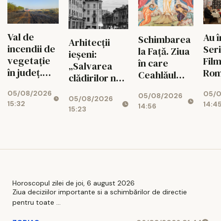
turul III al
Cupei
României
Val de
Au 
Schimbarea
Arhitecții
incendii de
Seri
la Față. Ziua
ieșeni:
vegetație
Film
în care
„Salvarea
în județ.
Rom
Ceahlăul
clădirilor nu
Flăcările au
Vez
devine
înseamnă
05/08/2026
05/0
cuprins
pro
05/08/2026
munte sfânt
05/08/2026
doar fațade”
15:32
14:4
zeci de
zile
14:56
15:23
hectare în
astă
doar
câteva ore
Horoscopul zilei de joi, 6 august 2026
Ziua deciziilor importante si a schimbărilor de directie
pentru toate ...