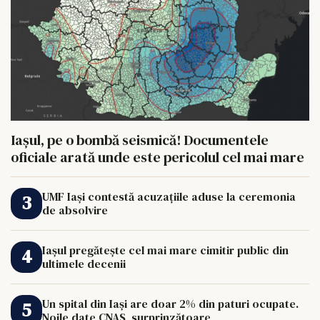
Iașul, pe o bombă seismică! Documentele
oficiale arată unde este pericolul cel mai mare
UMF Iași contestă acuzațiile aduse la ceremonia
de absolvire
Iașul pregătește cel mai mare cimitir public din
ultimele decenii
Un spital din Iași are doar 2% din paturi ocupate.
Noile date CNAS, surprinzătoare