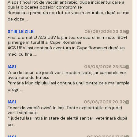
A sosit noul lot de vaccin antirabic, după incidentul care a
dus la blocarea dozelor compromise
Romania a primit un nou lot de vaccin antirabic, după ce mii
de doze ...
STIRILE ZILEI
05/08/2026 23:39
Final dramatic! ACS USV Iași întoarce scorul în minutul 90+1
și merge în turul III al Cupei României
ACS USV Iasi continuă aventura in Cupa Romaniei după un
meci cu fina ...
IASI
05/08/2026 23:34
Zeci de locuri de joacă vor fi modernizate, iar cartierele vor
avea zone de fitness
Primăria Municipiului Iasi continuă unul dintre cele mai ample
progr ...
IASI
05/08/2026 20:32
Focar de variolă ovină în Iași. Toate exploatațiile din județ
vor fi verificate
* judetul Iasi intră in stare de alertă sanitar-veterinară după
co ...