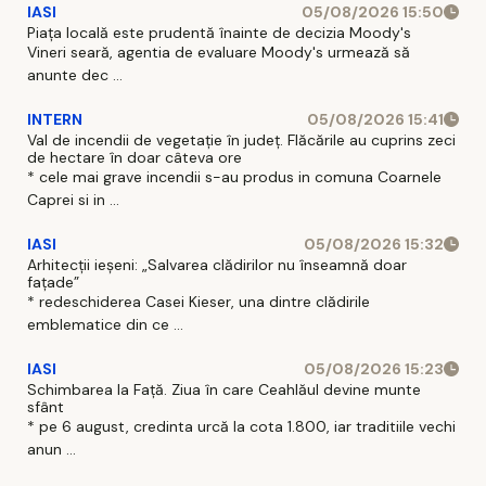
IASI
05/08/2026 15:50
Piața locală este prudentă înainte de decizia Moody's
Vineri seară, agentia de evaluare Moody's urmează să
anunte dec ...
INTERN
05/08/2026 15:41
Val de incendii de vegetație în județ. Flăcările au cuprins zeci
de hectare în doar câteva ore
* cele mai grave incendii s-au produs in comuna Coarnele
Caprei si in ...
IASI
05/08/2026 15:32
Arhitecții ieșeni: „Salvarea clădirilor nu înseamnă doar
fațade”
* redeschiderea Casei Kieser, una dintre clădirile
emblematice din ce ...
IASI
05/08/2026 15:23
Schimbarea la Față. Ziua în care Ceahlăul devine munte
sfânt
* pe 6 august, credinta urcă la cota 1.800, iar traditiile vechi
anun ...