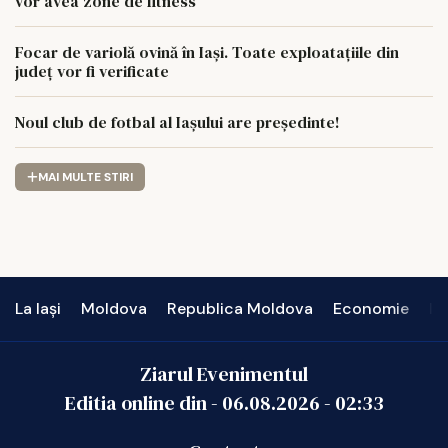
vor avea zone de fitness
Focar de variolă ovină în Iași. Toate exploatațiile din
județ vor fi verificate
Noul club de fotbal al Iașului are președinte!
MAI MULTE STIRI
La Iași
Moldova
Republica Moldova
Economie
In
Ziarul Evenimentul
Editia online din -
06.08.2026
-
02:33