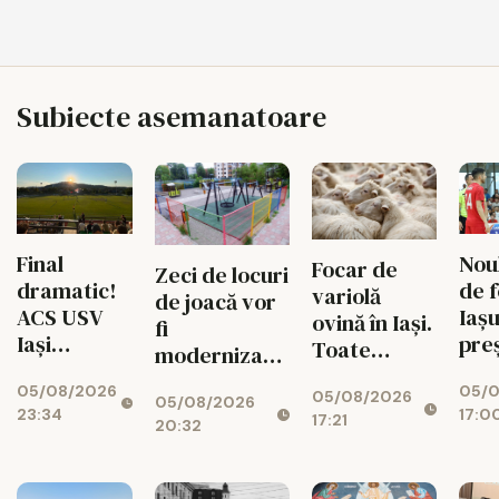
Subiecte asemanatoare
Final
Noul
Focar de
Zeci de locuri
dramatic!
de f
variolă
de joacă vor
ACS USV
Iașu
ovină în Iași.
fi
Iași
pre
Toate
modernizate,
întoarce
exploatațiile
iar cartierele
05/08/2026
05/0
scorul în
05/08/2026
din județ
05/08/2026
vor avea
23:34
17:0
minutul
17:21
vor
20:32
zone de
90+1 și
fi verificate
fitness
merge în