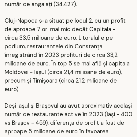
număr de angajaţi (34.427).
Cluj-Napoca
s-a situat pe locul 2, cu un profit
de aproape 7 ori mai mic decât Capitala -
circa 33,5 milioane de euro. Litoralul e pe
podium, restaurantele din
Constanţa
înregistrând în 2023 profituri de circa 33,2
milioane de euro. În top 5 se mai află şi capitala
Moldovei - Iaşul (circa 21,4 milioane de euro),
precum şi
Timişoara
(circa 21,2 milioane de
euro).
Deşi Iaşul şi Braşovul au avut aproximativ acelaşi
număr de restaurante active în 2023 (Iaşi - 400
vs Braşov - 459), diferenţa de profit a fost de
aproape 5 milioane de euro în favoarea