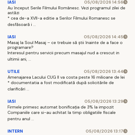
IASI
05/08/2026 14:56
Au început Serile Filmului Românesc. Vezi programul zilei de
astăzi
* cea de-a XVII-a editie a Serilor Filmului Romanesc se
desfăsoară i ...
IASI
05/08/2026 14:45
Masaj la Soul Masaj – ce trebuie să știi înainte de a face o
programare?
Interesul pentru servicii precum masajul nud a crescut in
ultimii ani, ...
UTILE
05/08/2026 13:44
Amenajarea Lacului CUG II va costa peste 16 milioane de lei
* documentatia a fost modificată după solicitările de
clarificări ...
IASI
05/08/2026 13:29
Firmele primesc automat bonificația de 3% la impozit
Companiile care si-au achitat la timp obligatiile fiscale
pentru anul ...
INTERN
05/08/2026 13:17