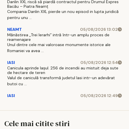
Danlin XXL riscă să piardă contractul pentru Drumul Expres
Bacău – Piatra Neamț
Compania Danlin XXL pierde un nou episod in lupta juridică
pentru unu ...
NEAMT
05/08/2026 13:02
Mănăstirea „Trei Ierarhi” intră într-un amplu proces de
reamenajare
Unul dintre cele mai valoroase monumente istorice ale
Romaniei va avea ...
IASI
05/08/2026 12:54
Canicula aprinde Iașul. 256 de incendii au mistuit deja sute
de hectare de teren
Valul de caniculă transformă judetul Iasi intr-un adevărat
butoi cu ...
IASI
05/08/2026 12:49
Cele mai citite stiri