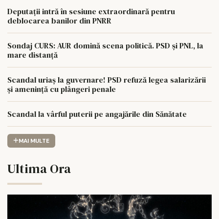
Deputații intră în sesiune extraordinară pentru
deblocarea banilor din PNRR
Sondaj CURS: AUR domină scena politică. PSD și PNL, la
mare distanță
Scandal uriaș la guvernare! PSD refuză legea salarizării
și amenință cu plângeri penale
Scandal la vârful puterii pe angajările din Sănătate
MAI MULTE
Ultima Ora