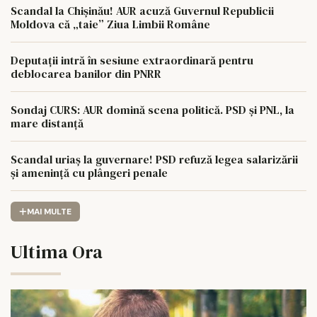
Scandal la Chișinău! AUR acuză Guvernul Republicii
Moldova că „taie” Ziua Limbii Române
Deputații intră în sesiune extraordinară pentru
deblocarea banilor din PNRR
Sondaj CURS: AUR domină scena politică. PSD și PNL, la
mare distanță
Scandal uriaș la guvernare! PSD refuză legea salarizării
și amenință cu plângeri penale
MAI MULTE
Ultima Ora