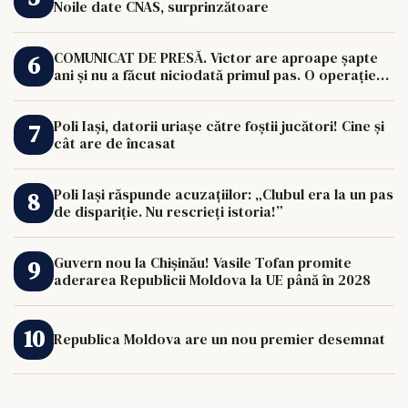
Noile date CNAS, surprinzătoare
COMUNICAT DE PRESĂ. Victor are aproape șapte
ani și nu a făcut niciodată primul pas. O operație
de 33.000 de euro îi poate schimba viața.
Poli Iași, datorii uriașe către foștii jucători! Cine și
cât are de încasat
Poli Iași răspunde acuzațiilor: „Clubul era la un pas
de dispariție. Nu rescrieți istoria!”
Guvern nou la Chișinău! Vasile Tofan promite
aderarea Republicii Moldova la UE până în 2028
Republica Moldova are un nou premier desemnat