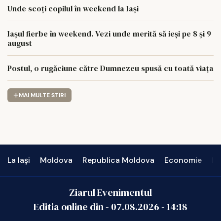
Unde scoți copilul în weekend la Iași
Iașul fierbe în weekend. Vezi unde merită să ieși pe 8 și 9
august
Postul, o rugăciune către Dumnezeu spusă cu toată viața
MAI MULTE STIRI
La Iași
Moldova
Republica Moldova
Economie
In
Ziarul Evenimentul
Editia online din -
07.08.2026
-
14:18