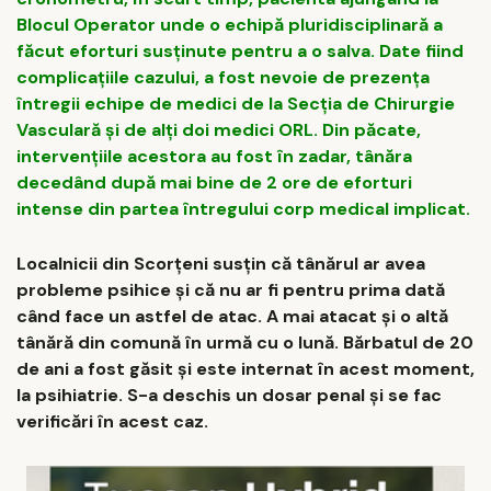
Blocul Operator unde o echipă pluridisciplinară a
făcut eforturi susținute pentru a o salva. Date fiind
complicațiile cazului, a fost nevoie de prezența
întregii echipe de medici de la Secția de Chirurgie
Vasculară și de alți doi medici ORL. Din păcate,
intervențiile acestora au fost în zadar, tânăra
decedând după mai bine de 2 ore de eforturi
intense din partea întregului corp medical implicat.
Localnicii din Scorțeni susţin că tânărul ar avea
probleme psihice şi că nu ar fi pentru prima dată
când face un astfel de atac. A mai atacat şi o altă
tânără din comună în urmă cu o lună. Bărbatul de 20
de ani a fost găsit şi este internat în acest moment,
la psihiatrie. S-a deschis un dosar penal şi se fac
verificări în acest caz.