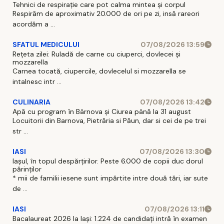
Tehnici de respirație care pot calma mintea și corpul
Respirăm de aproximativ 20.000 de ori pe zi, insă rareori
acordăm a ...
SFATUL MEDICULUI
07/08/2026 13:59
Rețeta zilei: Ruladă de carne cu ciuperci, dovlecei și
mozzarella
Carnea tocată, ciupercile, dovlecelul si mozzarella se
intalnesc intr ...
CULINARIA
07/08/2026 13:42
Apă cu program în Bârnova și Ciurea până la 31 august
Locuitorii din Barnova, Pietrăria si Păun, dar si cei de pe trei
str ...
IASI
07/08/2026 13:30
Iașul, în topul despărțirilor. Peste 6.000 de copii duc dorul
părinților
* mii de familii iesene sunt impărtite intre două tări, iar sute
de ...
IASI
07/08/2026 13:11
Bacalaureat 2026 la Iași: 1.224 de candidați intră în examen