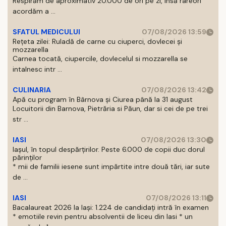
Respirăm de aproximativ 20.000 de ori pe zi, insă rareori
acordăm a ...
SFATUL MEDICULUI
07/08/2026 13:59
Rețeta zilei: Ruladă de carne cu ciuperci, dovlecei și
mozzarella
Carnea tocată, ciupercile, dovlecelul si mozzarella se
intalnesc intr ...
CULINARIA
07/08/2026 13:42
Apă cu program în Bârnova și Ciurea până la 31 august
Locuitorii din Barnova, Pietrăria si Păun, dar si cei de pe trei
str ...
IASI
07/08/2026 13:30
Iașul, în topul despărțirilor. Peste 6.000 de copii duc dorul
părinților
* mii de familii iesene sunt impărtite intre două tări, iar sute
de ...
IASI
07/08/2026 13:11
Bacalaureat 2026 la Iași: 1.224 de candidați intră în examen
* emotiile revin pentru absolventii de liceu din Iasi * un