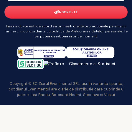
ÎNSCRIE-TE
Inscriindu-te esti de acord sa primesti oferte promotionale pe emailul
furnizat, in concordanta cu politica de Prelucrarea datelor personale. Te
vei putea dezabona in orice moment.
Copyright © SC Ziarul Evenimentul SRL Iasi. In varianta tiparita,
cotidianul Evenimentul are o arie de distributie care cuprinde 6
judete: Iasi, Bacau, Botosani, Neamt, Suceava si Vaslui