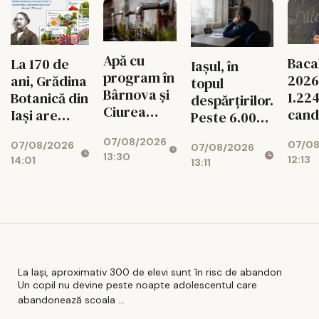
Apă cu
Baca
La 170 de
Iașul, în
program în
2026 
ani, Grădina
topul
Bârnova și
1.22
Botanică din
despărțirilor.
Ciurea
cand
Iași are
Peste 6.000
până la 31
intră
propriul
de copii duc
07/08/2026
august
07/0
07/08/2026
exa
timbru
07/08/2026
dorul
13:30
12:13
14:01
13:11
aniversar
părinților
La Iași, aproximativ 300 de elevi sunt în risc de abandon
Un copil nu devine peste noapte adolescentul care
abandonează scoala ...