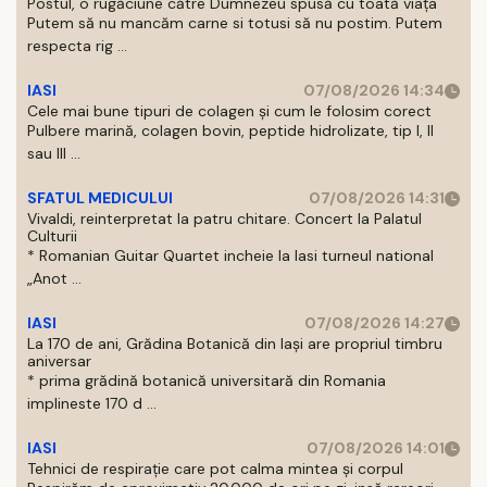
Postul, o rugăciune către Dumnezeu spusă cu toată viața
Putem să nu mancăm carne si totusi să nu postim. Putem
respecta rig ...
IASI
07/08/2026 14:34
Cele mai bune tipuri de colagen și cum le folosim corect
Pulbere marină, colagen bovin, peptide hidrolizate, tip I, II
sau III ...
SFATUL MEDICULUI
07/08/2026 14:31
Vivaldi, reinterpretat la patru chitare. Concert la Palatul
Culturii
* Romanian Guitar Quartet incheie la Iasi turneul national
„Anot ...
IASI
07/08/2026 14:27
La 170 de ani, Grădina Botanică din Iași are propriul timbru
aniversar
* prima grădină botanică universitară din Romania
implineste 170 d ...
IASI
07/08/2026 14:01
Tehnici de respirație care pot calma mintea și corpul