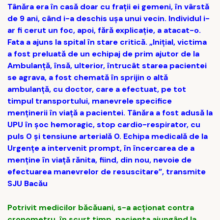
Tânăra era în casă doar cu fraţii ei gemeni, în vârstă
de 9 ani, când i-a deschis uşa unui vecin. Individul i-
ar fi cerut un foc, apoi, fără explicaţie, a atacat-o.
Fata a ajuns la spital în stare critică. „Inițial, victima
a fost preluată de un echipaj de prim ajutor de la
Ambulanță, însă, ulterior, întrucât starea pacientei
se agrava, a fost chemată în sprijin o altă
ambulanță, cu doctor, care a efectuat, pe tot
timpul transportului, manevrele specifice
menținerii în viață a pacientei. Tânăra a fost adusă la
UPU în șoc hemoragic, stop cardio-respirator, cu
puls 0 și tensiune arterială 0. Echipa medicală de la
Urgențe a intervenit prompt, în încercarea de a
menține în viață rănita, fiind, din nou, nevoie de
efectuarea manevrelor de resuscitare”, transmite
SJU Bacău
Potrivit medicilor băcăuani, s-a acționat contra
cronometru, în scurt timp, pacienta ajungând la