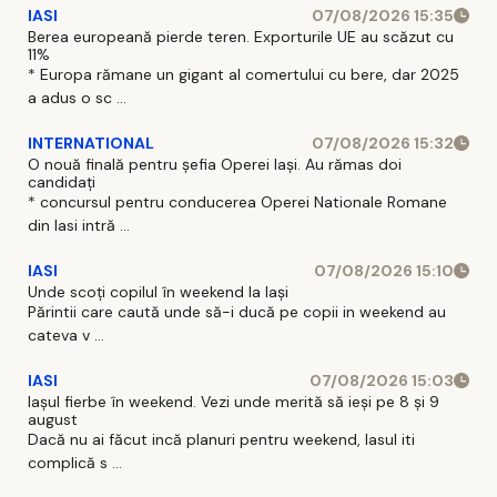
IASI
07/08/2026 15:35
Berea europeană pierde teren. Exporturile UE au scăzut cu
11%
* Europa rămane un gigant al comertului cu bere, dar 2025
a adus o sc ...
INTERNATIONAL
07/08/2026 15:32
O nouă finală pentru șefia Operei Iași. Au rămas doi
candidați
* concursul pentru conducerea Operei Nationale Romane
din Iasi intră ...
IASI
07/08/2026 15:10
Unde scoți copilul în weekend la Iași
Părintii care caută unde să-i ducă pe copii in weekend au
cateva v ...
IASI
07/08/2026 15:03
Iașul fierbe în weekend. Vezi unde merită să ieși pe 8 și 9
august
Dacă nu ai făcut incă planuri pentru weekend, Iasul iti
complică s ...