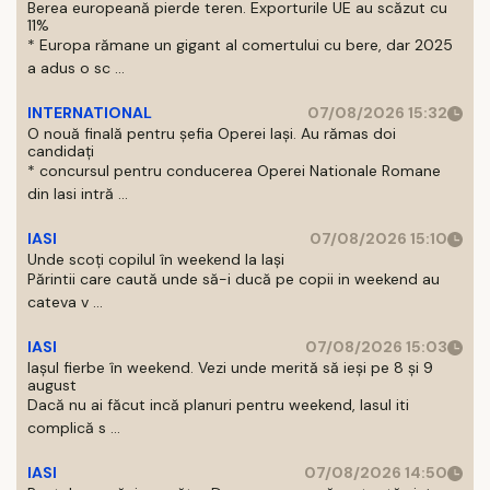
Berea europeană pierde teren. Exporturile UE au scăzut cu
11%
* Europa rămane un gigant al comertului cu bere, dar 2025
a adus o sc ...
INTERNATIONAL
07/08/2026 15:32
O nouă finală pentru șefia Operei Iași. Au rămas doi
candidați
* concursul pentru conducerea Operei Nationale Romane
din Iasi intră ...
IASI
07/08/2026 15:10
Unde scoți copilul în weekend la Iași
Părintii care caută unde să-i ducă pe copii in weekend au
cateva v ...
IASI
07/08/2026 15:03
Iașul fierbe în weekend. Vezi unde merită să ieși pe 8 și 9
august
Dacă nu ai făcut incă planuri pentru weekend, Iasul iti
complică s ...
IASI
07/08/2026 14:50