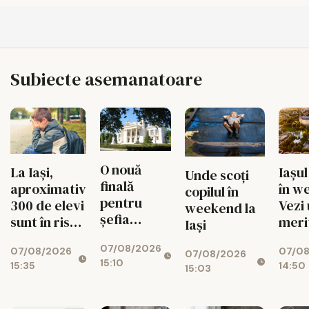
Subiecte asemanatoare
O nouă
Iașul
La Iași,
Unde scoți
finală
în w
aproximativ
copilul în
pentru
Vezi
300 de elevi
weekend la
șefia
meri
sunt în risc
Iași
Operei Iași.
ieși 
de abandon
07/08/2026
Au rămas
07/0
07/08/2026
augu
07/08/2026
15:10
14:50
doi
15:35
15:03
candidați