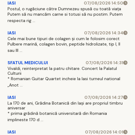
IASI
07/08/2026 14:50
Postul, o rugăciune către Dumnezeu spusă cu toată viața
Putem să nu mancăm carne si totusi să nu postim. Putem
respecta rig ...
IASI
07/08/2026 14:34
Cele mai bune tipuri de colagen și cum le folosim corect
Pulbere marină, colagen bovin, peptide hidrolizate, tip I, II
sau III ...
SFATUL MEDICULUI
07/08/2026 14:31
Vivaldi, reinterpretat la patru chitare. Concert la Palatul
Culturii
* Romanian Guitar Quartet incheie la Iasi turneul national
„Anot ...
IASI
07/08/2026 14:27
La 170 de ani, Grădina Botanică din Iași are propriul timbru
aniversar
* prima grădină botanică universitară din Romania
implineste 170 d ...
IASI
07/08/2026 14:01