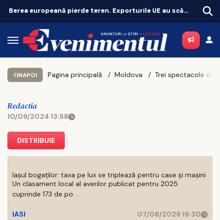
Berea europeană pierde teren. Exporturile UE au scăzut cu 11%
Pagina principală
Moldova
INAPOI
Redactia
10/09/2024 13:58
DISTRIBUIE
Iașul bogaților: taxa pe lux se triplează pentru case și mașini
Un clasament local al averilor publicat pentru 2025
cuprinde 173 de po ...
IASI
07/08/2026 19:30