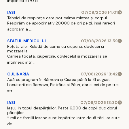
implineste 170 d ...
IASI
07/08/2026 14:01
Tehnici de respirație care pot calma mintea și corpul
Respirăm de aproximativ 20.000 de ori pe zi, insă rareori
acordăm a ...
SFATUL MEDICULUI
07/08/2026 13:59
Rețeta zilei: Ruladă de carne cu ciuperci, dovlecei și
mozzarella
Carnea tocată, ciupercile, dovlecelul si mozzarella se
intalnesc intr ...
CULINARIA
07/08/2026 13:42
Apă cu program în Bârnova și Ciurea până la 31 august
Locuitorii din Barnova, Pietrăria si Păun, dar si cei de pe trei
str ...
IASI
07/08/2026 13:30
Iașul, în topul despărțirilor. Peste 6.000 de copii duc dorul
părinților
* mii de familii iesene sunt impărtite intre două tări, iar sute
de ...