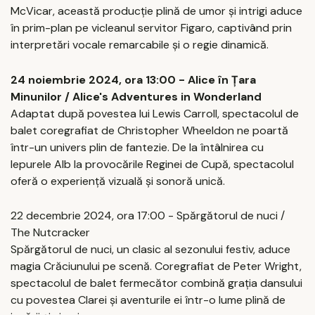
McVicar, această producție plină de umor și intrigi aduce
în prim-plan pe vicleanul servitor Figaro, captivând prin
interpretări vocale remarcabile și o regie dinamică.
24 noiembrie 2024, ora 13:00 - Alice în Țara
Minunilor / Alice's Adventures in Wonderland
Adaptat după povestea lui Lewis Carroll, spectacolul de
balet coregrafiat de Christopher Wheeldon ne poartă
într-un univers plin de fantezie. De la întâlnirea cu
Iepurele Alb la provocările Reginei de Cupă, spectacolul
oferă o experiență vizuală și sonoră unică.
22 decembrie 2024, ora 17:00 - Spărgătorul de nuci /
The Nutcracker
Spărgătorul de nuci, un clasic al sezonului festiv, aduce
magia Crăciunului pe scenă. Coregrafiat de Peter Wright,
spectacolul de balet fermecător combină grația dansului
cu povestea Clarei și aventurile ei într-o lume plină de