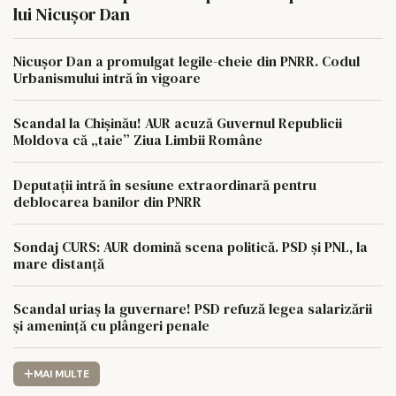
lui Nicușor Dan
Nicușor Dan a promulgat legile-cheie din PNRR. Codul
Urbanismului intră în vigoare
Scandal la Chișinău! AUR acuză Guvernul Republicii
Moldova că „taie” Ziua Limbii Române
Deputații intră în sesiune extraordinară pentru
deblocarea banilor din PNRR
Sondaj CURS: AUR domină scena politică. PSD și PNL, la
mare distanță
Scandal uriaș la guvernare! PSD refuză legea salarizării
și amenință cu plângeri penale
MAI MULTE