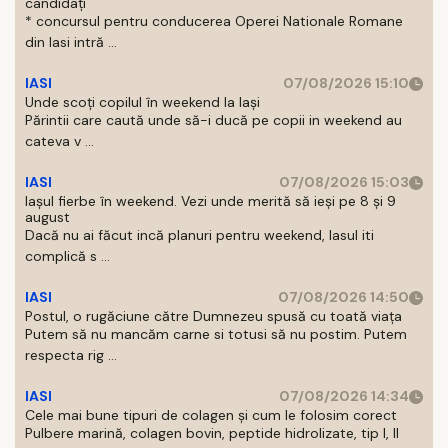
candidați
* concursul pentru conducerea Operei Nationale Romane
din Iasi intră ...
IASI
07/08/2026 15:10
Unde scoți copilul în weekend la Iași
Părintii care caută unde să-i ducă pe copii in weekend au
cateva v ...
IASI
07/08/2026 15:03
Iașul fierbe în weekend. Vezi unde merită să ieși pe 8 și 9
august
Dacă nu ai făcut incă planuri pentru weekend, Iasul iti
complică s ...
IASI
07/08/2026 14:50
Postul, o rugăciune către Dumnezeu spusă cu toată viața
Putem să nu mancăm carne si totusi să nu postim. Putem
respecta rig ...
IASI
07/08/2026 14:34
Cele mai bune tipuri de colagen și cum le folosim corect
Pulbere marină, colagen bovin, peptide hidrolizate, tip I, II