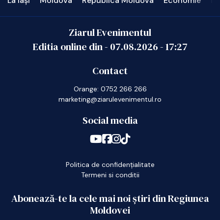
La Iași
Moldova
Republica Moldova
Economie
In
Ziarul Evenimentul
Editia online din -
07.08.2026
-
17:27
Contact
Orange: 0752 266 266
marketing@ziarulevenimentul.ro
Social media
Politica de confidențialitate
Termeni si conditii
Abonează-te la cele mai noi știri din Regiunea
Moldovei