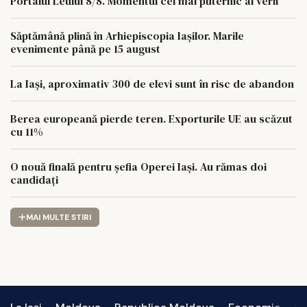
Portalul Leului 8/8. Momentul cel mai puternic al verii
Săptămână plină în Arhiepiscopia Iașilor. Marile
evenimente până pe 15 august
La Iași, aproximativ 300 de elevi sunt în risc de abandon
Berea europeană pierde teren. Exporturile UE au scăzut
cu 11%
O nouă finală pentru șefia Operei Iași. Au rămas doi
candidați
MAI MULTE STIRI