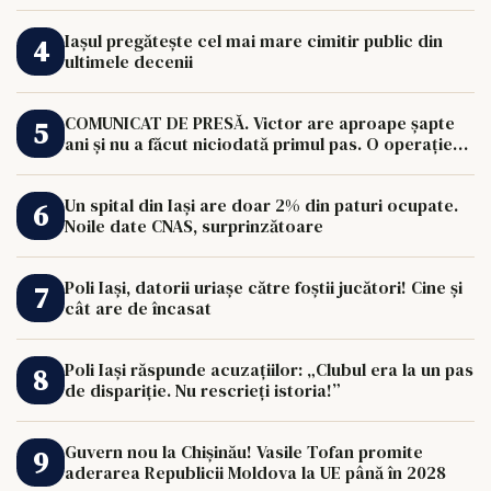
Iașul pregătește cel mai mare cimitir public din
ultimele decenii
COMUNICAT DE PRESĂ. Victor are aproape șapte
ani și nu a făcut niciodată primul pas. O operație
de 33.000 de euro îi poate schimba viața.
Un spital din Iași are doar 2% din paturi ocupate.
Noile date CNAS, surprinzătoare
Poli Iași, datorii uriașe către foștii jucători! Cine și
cât are de încasat
Poli Iași răspunde acuzațiilor: „Clubul era la un pas
de dispariție. Nu rescrieți istoria!”
Guvern nou la Chișinău! Vasile Tofan promite
aderarea Republicii Moldova la UE până în 2028