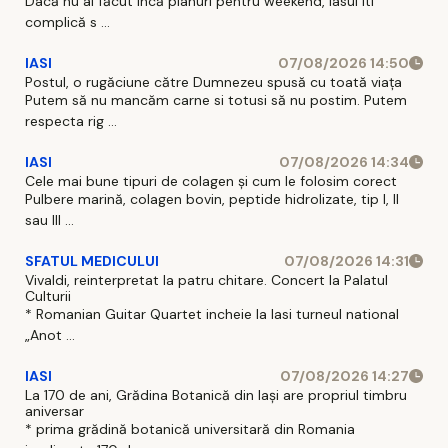
Dacă nu ai făcut incă planuri pentru weekend, Iasul iti
complică s ...
IASI
07/08/2026 14:50
Postul, o rugăciune către Dumnezeu spusă cu toată viața
Putem să nu mancăm carne si totusi să nu postim. Putem
respecta rig ...
IASI
07/08/2026 14:34
Cele mai bune tipuri de colagen și cum le folosim corect
Pulbere marină, colagen bovin, peptide hidrolizate, tip I, II
sau III ...
SFATUL MEDICULUI
07/08/2026 14:31
Vivaldi, reinterpretat la patru chitare. Concert la Palatul
Culturii
* Romanian Guitar Quartet incheie la Iasi turneul national
„Anot ...
IASI
07/08/2026 14:27
La 170 de ani, Grădina Botanică din Iași are propriul timbru
aniversar
* prima grădină botanică universitară din Romania