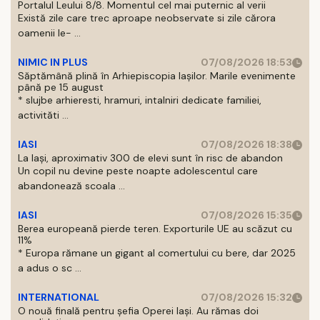
Portalul Leului 8/8. Momentul cel mai puternic al verii
Există zile care trec aproape neobservate si zile cărora
oamenii le- ...
NIMIC IN PLUS
07/08/2026 18:53
Săptămână plină în Arhiepiscopia Iașilor. Marile evenimente
până pe 15 august
* slujbe arhieresti, hramuri, intalniri dedicate familiei,
activităti ...
IASI
07/08/2026 18:38
La Iași, aproximativ 300 de elevi sunt în risc de abandon
Un copil nu devine peste noapte adolescentul care
abandonează scoala ...
IASI
07/08/2026 15:35
Berea europeană pierde teren. Exporturile UE au scăzut cu
11%
* Europa rămane un gigant al comertului cu bere, dar 2025
a adus o sc ...
INTERNATIONAL
07/08/2026 15:32
O nouă finală pentru șefia Operei Iași. Au rămas doi