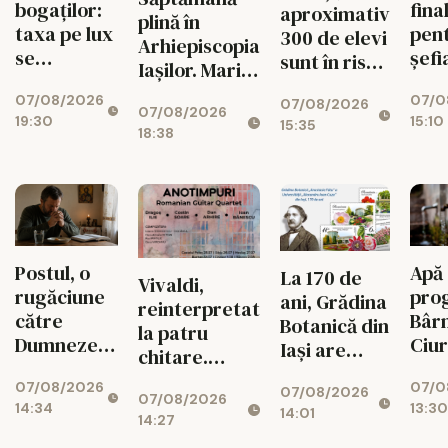
bogaților:
fina
aproximativ
plină în
taxa pe lux
pen
300 de elevi
Arhiepiscopia
se
șefi
sunt în risc
Iașilor. Marile
triplează
Oper
de abandon
evenimente
07/08/2026
07/0
pentru
Au 
07/08/2026
07/08/2026
până pe 15
19:30
15:10
case și
doi
15:35
18:38
august
mașini
cand
Postul, o
Apă
La 170 de
Vivaldi,
rugăciune
pro
ani, Grădina
reinterpretat
către
Bârn
Botanică din
la patru
Dumnezeu
Ciu
Iași are
chitare.
spusă cu
până
propriul
Concert la
07/08/2026
07/0
toată viața
aug
07/08/2026
timbru
07/08/2026
Palatul
14:34
13:30
14:01
aniversar
14:27
Culturii