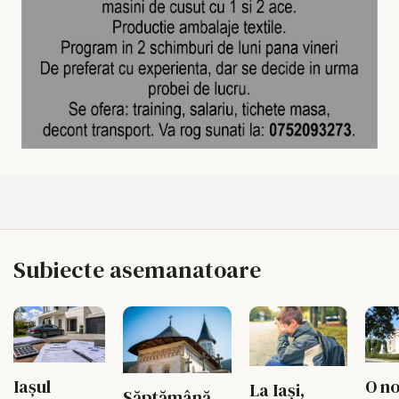
Subiecte asemanatoare
Iașul
O n
La Iași,
Săptămână