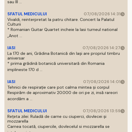
sau III ...
SFATUL MEDICULUI
07/08/2026 14:31
Vivaldi, reinterpretat la patru chitare. Concert la Palatul
Culturii
* Romanian Guitar Quartet incheie la Iasi turneul national
„Anot ...
IASI
07/08/2026 14:27
La 170 de ani, Grădina Botanică din Iași are propriul timbru
aniversar
* prima grădină botanică universitară din Romania
implineste 170 d ...
IASI
07/08/2026 14:01
Tehnici de respirație care pot calma mintea și corpul
Respirăm de aproximativ 20.000 de ori pe zi, insă rareori
acordăm a ...
SFATUL MEDICULUI
07/08/2026 13:59
Rețeta zilei: Ruladă de carne cu ciuperci, dovlecei și
mozzarella
Carnea tocată, ciupercile, dovlecelul si mozzarella se