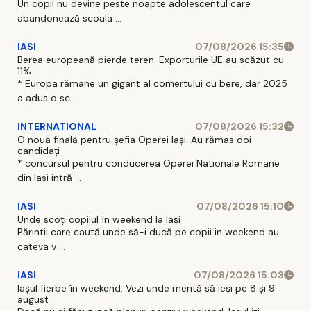
Un copil nu devine peste noapte adolescentul care
abandonează scoala ...
IASI
07/08/2026 15:35
Berea europeană pierde teren. Exporturile UE au scăzut cu
11%
* Europa rămane un gigant al comertului cu bere, dar 2025
a adus o sc ...
INTERNATIONAL
07/08/2026 15:32
O nouă finală pentru șefia Operei Iași. Au rămas doi
candidați
* concursul pentru conducerea Operei Nationale Romane
din Iasi intră ...
IASI
07/08/2026 15:10
Unde scoți copilul în weekend la Iași
Părintii care caută unde să-i ducă pe copii in weekend au
cateva v ...
IASI
07/08/2026 15:03
Iașul fierbe în weekend. Vezi unde merită să ieși pe 8 și 9
august