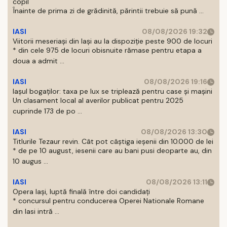
copil
Înainte de prima zi de grădinită, părintii trebuie să pună ...
IASI
08/08/2026 19:32
Viitorii meseriași din Iași au la dispoziție peste 900 de locuri
* din cele 975 de locuri obisnuite rămase pentru etapa a
doua a admit ...
IASI
08/08/2026 19:16
Iașul bogaților: taxa pe lux se triplează pentru case și mașini
Un clasament local al averilor publicat pentru 2025
cuprinde 173 de po ...
IASI
08/08/2026 13:30
Titlurile Tezaur revin. Cât pot câștiga ieșenii din 10.000 de lei
* de pe 10 august, iesenii care au bani pusi deoparte au, din
10 augus ...
IASI
08/08/2026 13:11
Opera Iași, luptă finală între doi candidați
* concursul pentru conducerea Operei Nationale Romane
din Iasi intră ...