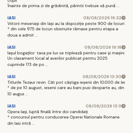
copil
Înainte de prima zi de grădinită, părintii trebuie să pună ...
IASI
08/08/2026 19:32
Viitorii meseriași din Iași au la dispoziție peste 900 de locuri
* din cele 975 de locuri obisnuite rămase pentru etapa a
doua a admit ...
IASI
08/08/2026 19:16
Iașul bogaților: taxa pe lux se triplează pentru case și mașini
Un clasament local al averilor publicat pentru 2025
cuprinde 173 de po ...
IASI
08/08/2026 13:30
Titlurile Tezaur revin. Cât pot câștiga ieșenii din 10.000 de lei
* de pe 10 august, iesenii care au bani pusi deoparte au, din
10 augus ...
IASI
08/08/2026 13:11
Opera Iași, luptă finală între doi candidați
* concursul pentru conducerea Operei Nationale Romane
din Iasi intră ...