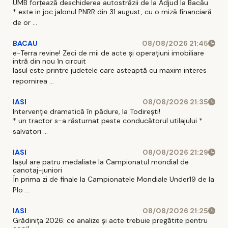
UMB forțează deschiderea autostrăzii de la Adjud la Bacău
* este in joc jalonul PNRR din 31 august, cu o miză financiară
de or ...
BACAU
08/08/2026 21:45
e-Terra revine! Zeci de mii de acte și operațiuni imobiliare
intră din nou în circuit
Iasul este printre judetele care asteaptă cu maxim interes
repornirea ...
IASI
08/08/2026 21:35
Intervenție dramatică în pădure, la Todirești!
* un tractor s-a răsturnat peste conducătorul utilajului *
salvatori ...
IASI
08/08/2026 21:29
Iaşul are patru medaliate la Campionatul mondial de
canotaj-juniori
În prima zi de finale la Campionatele Mondiale Under19 de la
Plo ...
IASI
08/08/2026 21:25
Grădinița 2026: ce analize și acte trebuie pregătite pentru