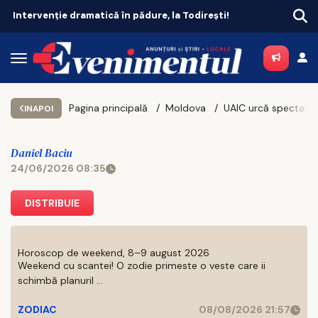
pădure, la Todirești!
Pagina principală
Moldova
U
INAPOI
Daniel Baciu
24/06/2026 08:35
DISTRIBUIE
Horoscop de weekend, 8–9 august 2026
Weekend cu scantei! O zodie primeste o veste care ii
schimbă planuril ...
ZODIAC
08/08/2026 21:57