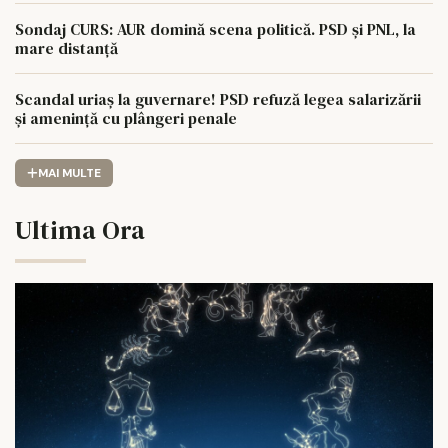
Sondaj CURS: AUR domină scena politică. PSD și PNL, la
mare distanță
Scandal uriaș la guvernare! PSD refuză legea salarizării
și amenință cu plângeri penale
MAI MULTE
Ultima Ora