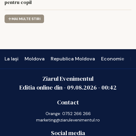
pentru copil
MAI MULTE STIRI
La Iași
Moldova
Republica Moldova
Economie
In
Ziarul Evenimentul
Editia online din -
09.08.2026
-
00:42
Contact
Orange: 0752 266 266
marketing@ziarulevenimentul.ro
Social media