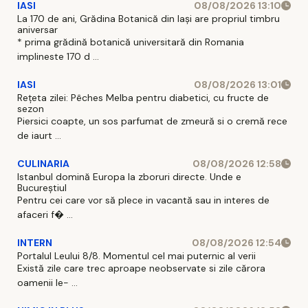
IASI
08/08/2026 13:10
La 170 de ani, Grădina Botanică din Iași are propriul timbru
aniversar
* prima grădină botanică universitară din Romania
implineste 170 d ...
IASI
08/08/2026 13:01
Rețeta zilei: Pêches Melba pentru diabetici, cu fructe de
sezon
Piersici coapte, un sos parfumat de zmeură si o cremă rece
de iaurt ...
CULINARIA
08/08/2026 12:58
Istanbul domină Europa la zboruri directe. Unde e
Bucureștiul
Pentru cei care vor să plece in vacantă sau in interes de
afaceri f� ...
INTERN
08/08/2026 12:54
Portalul Leului 8/8. Momentul cel mai puternic al verii
Există zile care trec aproape neobservate si zile cărora
oamenii le- ...