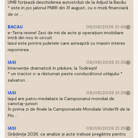
UMB forțează deschiderea autostrăzii de la Adjud la Bacău
* este in joc jalonul PNRR din 31 august, cu o miză financiară
de or ...
BACAU
08/08/2026 21:45
e-Terra revine! Zeci de mii de acte și operațiuni imobiliare
intră din nou în circuit
Iasul este printre judetele care asteaptă cu maxim interes
repornirea ...
IASI
08/08/2026 21:35
Intervenție dramatică în pădure, la Todirești!
* un tractor s-a răsturnat peste conducătorul utilajului *
salvatori ...
IASI
08/08/2026 21:29
Iaşul are patru medaliate la Campionatul mondial de
canotaj-juniori
În prima zi de finale la Campionatele Mondiale Under19 de la
Plo ...
IASI
08/08/2026 21:25
Grădinița 2026: ce analize și acte trebuie pregătite pentru