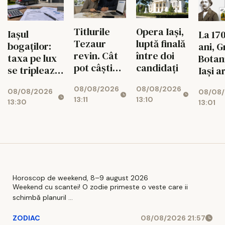
Titlurile
Opera Iași,
Iașul
La 17
Tezaur
luptă finală
bogaților:
ani, 
revin. Cât
între doi
taxa pe lux
Botan
pot câștiga
candidați
se triplează
Iași a
ieșenii din
pentru case
propr
08/08/2026
08/08/2026
10.000 de
08/08/2026
și mașini
08/08
timbr
13:11
13:10
lei
13:30
13:01
anive
Horoscop de weekend, 8–9 august 2026
Weekend cu scantei! O zodie primeste o veste care ii
schimbă planuril ...
ZODIAC
08/08/2026 21:57