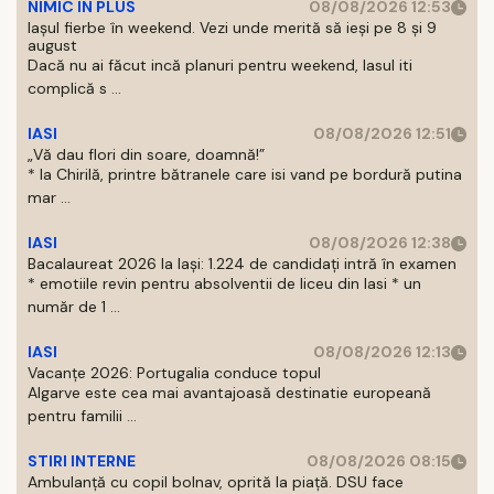
NIMIC IN PLUS
08/08/2026 12:53
Iașul fierbe în weekend. Vezi unde merită să ieși pe 8 și 9
august
Dacă nu ai făcut incă planuri pentru weekend, Iasul iti
complică s ...
IASI
08/08/2026 12:51
„Vă dau flori din soare, doamnă!”
* la Chirilă, printre bătranele care isi vand pe bordură putina
mar ...
IASI
08/08/2026 12:38
Bacalaureat 2026 la Iași: 1.224 de candidați intră în examen
* emotiile revin pentru absolventii de liceu din Iasi * un
număr de 1 ...
IASI
08/08/2026 12:13
Vacanțe 2026: Portugalia conduce topul
Algarve este cea mai avantajoasă destinatie europeană
pentru familii ...
STIRI INTERNE
08/08/2026 08:15
Ambulanță cu copil bolnav, oprită la piață. DSU face