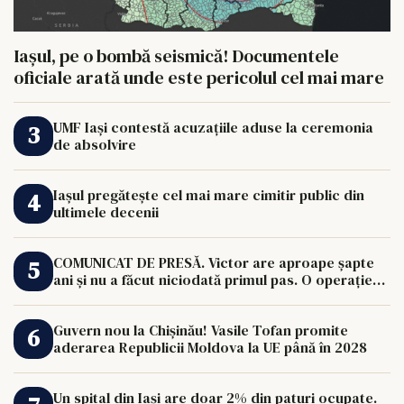
Iașul, pe o bombă seismică! Documentele
oficiale arată unde este pericolul cel mai mare
UMF Iași contestă acuzațiile aduse la ceremonia
de absolvire
Iașul pregătește cel mai mare cimitir public din
ultimele decenii
COMUNICAT DE PRESĂ. Victor are aproape șapte
ani și nu a făcut niciodată primul pas. O operație
de 33.000 de euro îi poate schimba viața.
Guvern nou la Chișinău! Vasile Tofan promite
aderarea Republicii Moldova la UE până în 2028
Un spital din Iași are doar 2% din paturi ocupate.