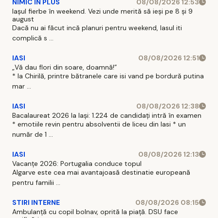
NIMIC IN PLUS
08/08/2026 12:53
Iașul fierbe în weekend. Vezi unde merită să ieși pe 8 și 9
august
Dacă nu ai făcut incă planuri pentru weekend, Iasul iti
complică s ...
IASI
08/08/2026 12:51
„Vă dau flori din soare, doamnă!”
* la Chirilă, printre bătranele care isi vand pe bordură putina
mar ...
IASI
08/08/2026 12:38
Bacalaureat 2026 la Iași: 1.224 de candidați intră în examen
* emotiile revin pentru absolventii de liceu din Iasi * un
număr de 1 ...
IASI
08/08/2026 12:13
Vacanțe 2026: Portugalia conduce topul
Algarve este cea mai avantajoasă destinatie europeană
pentru familii ...
STIRI INTERNE
08/08/2026 08:15
Ambulanță cu copil bolnav, oprită la piață. DSU face