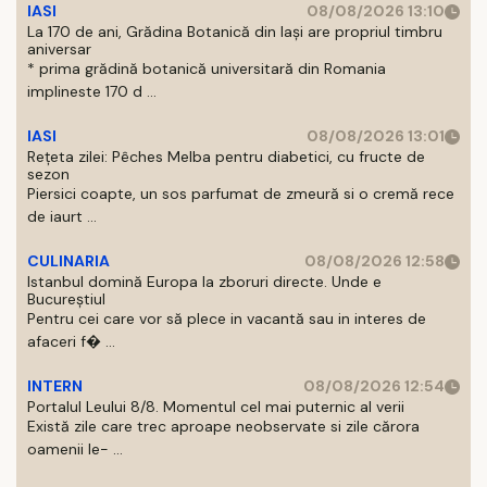
IASI
08/08/2026 13:10
La 170 de ani, Grădina Botanică din Iași are propriul timbru
aniversar
* prima grădină botanică universitară din Romania
implineste 170 d ...
IASI
08/08/2026 13:01
Rețeta zilei: Pêches Melba pentru diabetici, cu fructe de
sezon
Piersici coapte, un sos parfumat de zmeură si o cremă rece
de iaurt ...
CULINARIA
08/08/2026 12:58
Istanbul domină Europa la zboruri directe. Unde e
Bucureștiul
Pentru cei care vor să plece in vacantă sau in interes de
afaceri f� ...
INTERN
08/08/2026 12:54
Portalul Leului 8/8. Momentul cel mai puternic al verii
Există zile care trec aproape neobservate si zile cărora
oamenii le- ...