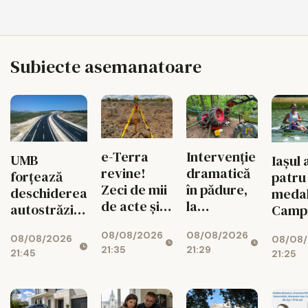
Subiecte asemanatoare
e-Terra
Intervenție
UMB
Iaşul 
revine!
dramatică
forțează
patru
Zeci de mii
în pădure,
deschiderea
medal
de acte și
la
autostrăzii
Campi
operațiuni
Todirești!
de la Adjud
mondi
08/08/2026
08/08/2026
imobiliare
08/08/2026
la Bacău
08/08
canot
21:35
21:29
intră din
21:45
21:25
junior
nou în
circuit