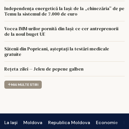
Independența energetică la Iași: de la „chinezăria” de pe
Temu la sistemul de 7.000 de euro
Vocea IMM-urilor pornită din Iași: ce cer antreprenorii
de la noul buget UE
Sătenii din Popricani, așteptați la testări medicale
gratuite
Rețeta zilei -- Jeleu de pepene galben
MAI MULTE STIRI
La Iași
Moldova
Republica Moldova
Economie
In