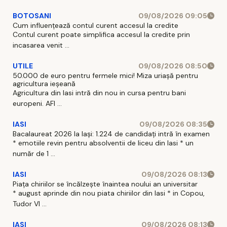
BOTOSANI
09/08/2026 09:05
Cum influențează contul curent accesul la credite
Contul curent poate simplifica accesul la credite prin
incasarea venit ...
UTILE
09/08/2026 08:50
50.000 de euro pentru fermele mici! Miza uriașă pentru
agricultura ieșeană
Agricultura din Iasi intră din nou in cursa pentru bani
europeni. AFI ...
IASI
09/08/2026 08:35
Bacalaureat 2026 la Iași: 1.224 de candidați intră în examen
* emotiile revin pentru absolventii de liceu din Iasi * un
număr de 1 ...
IASI
09/08/2026 08:13
Piața chiriilor se încălzește înaintea noului an universitar
* august aprinde din nou piata chiriilor din Iasi * in Copou,
Tudor Vl ...
IASI
09/08/2026 08:13