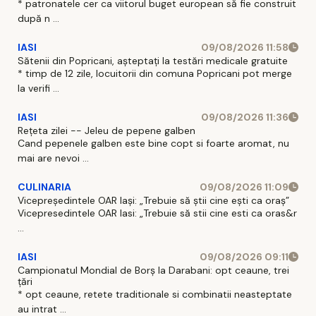
* patronatele cer ca viitorul buget european să fie construit
după n ...
IASI
09/08/2026 11:58
Sătenii din Popricani, așteptați la testări medicale gratuite
* timp de 12 zile, locuitorii din comuna Popricani pot merge
la verifi ...
IASI
09/08/2026 11:36
Rețeta zilei -- Jeleu de pepene galben
Cand pepenele galben este bine copt si foarte aromat, nu
mai are nevoi ...
CULINARIA
09/08/2026 11:09
Vicepreședintele OAR Iași: „Trebuie să știi cine ești ca oraș”
Vicepresedintele OAR Iasi: „Trebuie să stii cine esti ca oras&r
...
IASI
09/08/2026 09:11
Campionatul Mondial de Borș la Darabani: opt ceaune, trei
țări
* opt ceaune, retete traditionale si combinatii neasteptate
au intrat ...