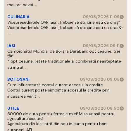
mai are nevoi ...
CULINARIA
09/08/2026 11:09
Vicepreședintele OAR Iași: „Trebuie să știi cine ești ca oraș”
Vicepresedintele OAR Iasi: „Trebuie să stii cine esti ca oras&r
...
IASI
09/08/2026 09:11
Campionatul Mondial de Borș la Darabani: opt ceaune, trei
țări
* opt ceaune, retete traditionale si combinatii neasteptate
au intrat ...
BOTOSANI
09/08/2026 09:05
Cum influențează contul curent accesul la credite
Contul curent poate simplifica accesul la credite prin
incasarea venit ...
UTILE
09/08/2026 08:50
50.000 de euro pentru fermele mici! Miza uriașă pentru
agricultura ieșeană
Agricultura din Iasi intră din nou in cursa pentru bani
europeni. AFI ...