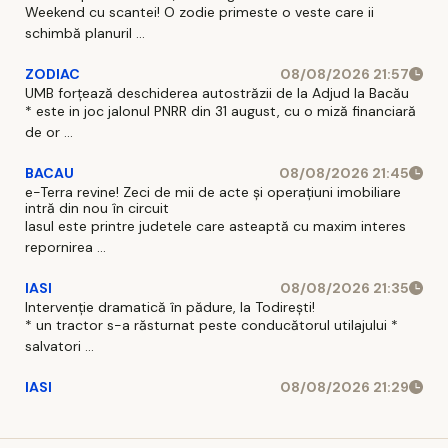
Weekend cu scantei! O zodie primeste o veste care ii
schimbă planuril ...
ZODIAC
08/08/2026 21:57
UMB forțează deschiderea autostrăzii de la Adjud la Bacău
* este in joc jalonul PNRR din 31 august, cu o miză financiară
de or ...
BACAU
08/08/2026 21:45
e-Terra revine! Zeci de mii de acte și operațiuni imobiliare
intră din nou în circuit
Iasul este printre judetele care asteaptă cu maxim interes
repornirea ...
IASI
08/08/2026 21:35
Intervenție dramatică în pădure, la Todirești!
* un tractor s-a răsturnat peste conducătorul utilajului *
salvatori ...
IASI
08/08/2026 21:29