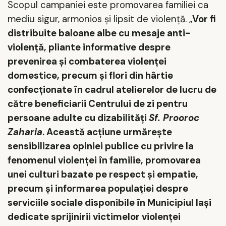
Scopul campaniei este promovarea familiei ca
mediu sigur, armonios şi lipsit de violenţă. „
Vor fi
distribuite baloane albe cu mesaje anti-
violenţă, pliante informative despre
prevenirea şi combaterea violenţei
domestice, precum şi flori din hârtie
confecţionate în cadrul atelierelor de lucru de
către beneficiarii Centrului de zi pentru
persoane adulte cu dizabilităţi
Sf. Prooroc
Zaharia
. Această acţiune urmăreşte
sensibilizarea opiniei publice cu privire la
fenomenul violenţei în familie, promovarea
unei culturi bazate pe respect şi empatie,
precum şi informarea populaţiei despre
serviciile sociale disponibile în Municipiul Iaşi
dedicate sprijinirii victimelor violenţei