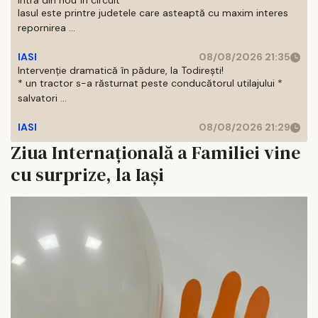
intră din nou în circuit
Iasul este printre judetele care asteaptă cu maxim interes
repornirea ...
IASI
08/08/2026 21:35
Intervenție dramatică în pădure, la Todirești!
* un tractor s-a răsturnat peste conducătorul utilajului *
salvatori ...
IASI
08/08/2026 21:29
Ziua Internaţională a Familiei vine
cu surprize, la Iași