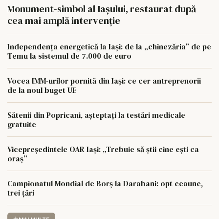
Monument-simbol al Iaşului, restaurat după
cea mai amplă intervenţie
Independența energetică la Iași: de la „chinezăria” de pe
Temu la sistemul de 7.000 de euro
Vocea IMM-urilor pornită din Iași: ce cer antreprenorii
de la noul buget UE
Sătenii din Popricani, așteptați la testări medicale
gratuite
Vicepreședintele OAR Iași: „Trebuie să știi cine ești ca
oraș”
Campionatul Mondial de Borș la Darabani: opt ceaune,
trei țări