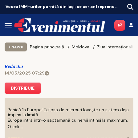
Sătenii din Popricani, așteptați la testări medicale gratuite
Rețe
Pagina principală
Moldova
INAPOI
Redactia
14/05/2025 07:29
DISTRIBUIE
Panică în Europa! Eclipsa de miercuri lovește un sistem deja
împins la limită
Europa intră intr-o săptămană cu nervii intinsi la maximum.
O ecli ...