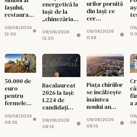
simbol al
Po
urilor pornită
energetică la
Iaşului,
aș
din Iași: ce
Iași: de la
restaurat
te
cer
„chinezăria”
după cea
me
antreprenorii
de pe Temu la
09/08/2026
09
mai amplă
gr
09/08/2026
de la noul
09/08/2026
sistemul de
12:30
11:
intervenţie
11:58
12:20
buget UE
7.000 de euro
50.000 de
Cr
Piața chiriilor
Bacalaureat
euro
câ
se încălzește
2026 la Iași:
pentru
fă
înaintea
1.224 de
fermele
a 
noului an
candidați
mici! Miza
un
universitar
intră în
09/08/2026
09
uriașă
cri
09/08/2026
09/08/2026
examen
08:35
08
pentru
ju
08:13
08:13
agricultura