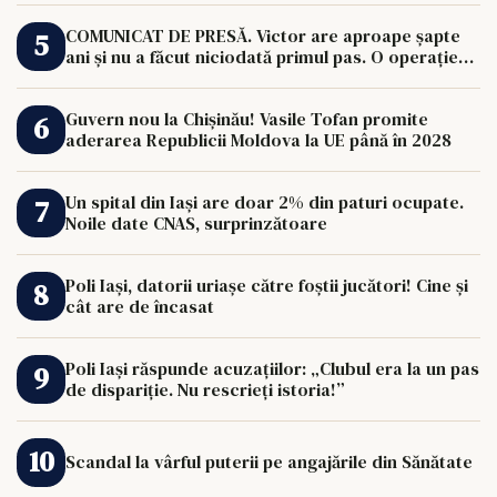
COMUNICAT DE PRESĂ. Victor are aproape șapte
ani și nu a făcut niciodată primul pas. O operație
de 33.000 de euro îi poate schimba viața.
Guvern nou la Chișinău! Vasile Tofan promite
aderarea Republicii Moldova la UE până în 2028
Un spital din Iași are doar 2% din paturi ocupate.
Noile date CNAS, surprinzătoare
Poli Iași, datorii uriașe către foștii jucători! Cine și
cât are de încasat
Poli Iași răspunde acuzațiilor: „Clubul era la un pas
de dispariție. Nu rescrieți istoria!”
Scandal la vârful puterii pe angajările din Sănătate