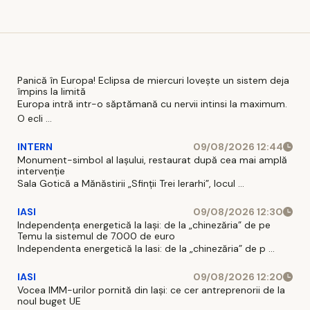
ieșeană
Panică în Europa! Eclipsa de miercuri lovește un sistem deja
împins la limită
Europa intră intr-o săptămană cu nervii intinsi la maximum.
O ecli ...
INTERN
09/08/2026 12:44
Monument-simbol al Iaşului, restaurat după cea mai amplă
intervenţie
Sala Gotică a Mănăstirii „Sfinţii Trei Ierarhi”, locul ...
IASI
09/08/2026 12:30
Independența energetică la Iași: de la „chinezăria” de pe
Temu la sistemul de 7.000 de euro
Independenta energetică la Iasi: de la „chinezăria” de p ...
IASI
09/08/2026 12:20
Vocea IMM-urilor pornită din Iași: ce cer antreprenorii de la
noul buget UE