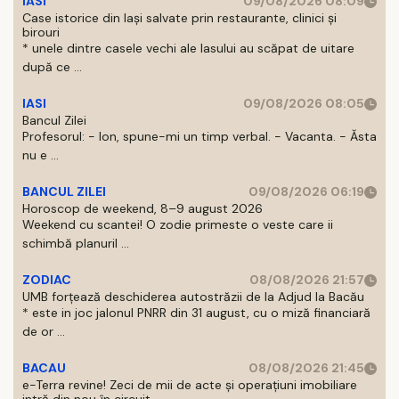
IASI
09/08/2026 08:09
Case istorice din Iași salvate prin restaurante, clinici și
birouri
* unele dintre casele vechi ale Iasului au scăpat de uitare
după ce ...
IASI
09/08/2026 08:05
Bancul Zilei
Profesorul: - Ion, spune-mi un timp verbal. - Vacanta. - Ăsta
nu e ...
BANCUL ZILEI
09/08/2026 06:19
Horoscop de weekend, 8–9 august 2026
Weekend cu scantei! O zodie primeste o veste care ii
schimbă planuril ...
ZODIAC
08/08/2026 21:57
UMB forțează deschiderea autostrăzii de la Adjud la Bacău
* este in joc jalonul PNRR din 31 august, cu o miză financiară
de or ...
BACAU
08/08/2026 21:45
e-Terra revine! Zeci de mii de acte și operațiuni imobiliare