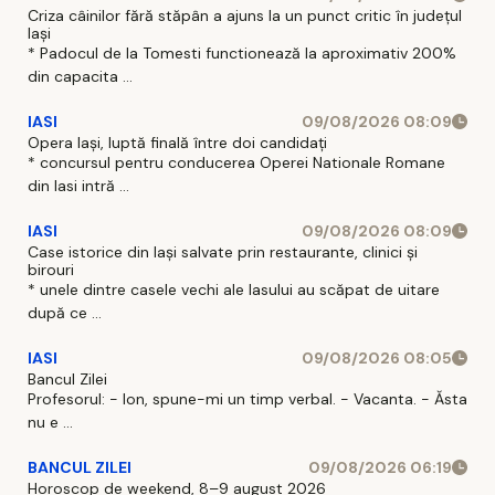
Criza câinilor fără stăpân a ajuns la un punct critic în județul
Iași
* Padocul de la Tomesti functionează la aproximativ 200%
din capacita ...
IASI
09/08/2026 08:09
Opera Iași, luptă finală între doi candidați
* concursul pentru conducerea Operei Nationale Romane
din Iasi intră ...
IASI
09/08/2026 08:09
Case istorice din Iași salvate prin restaurante, clinici și
birouri
* unele dintre casele vechi ale Iasului au scăpat de uitare
după ce ...
IASI
09/08/2026 08:05
Bancul Zilei
Profesorul: - Ion, spune-mi un timp verbal. - Vacanta. - Ăsta
nu e ...
BANCUL ZILEI
09/08/2026 06:19
Horoscop de weekend, 8–9 august 2026