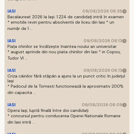
IASI
09/08/2026 08:35
Bacalaureat 2026 la Iași: 1.224 de candidați intră în examen
* emotiile revin pentru absolventii de liceu din Iasi * un
număr de 1 ...
IASI
09/08/2026 08:13
Piața chiriilor se încălzește înaintea noului an universitar
* august aprinde din nou piata chiriilor din Iasi * in Copou,
Tudor Vl ...
IASI
09/08/2026 08:13
Criza câinilor fără stăpân a ajuns la un punct critic în județul
Iași
* Padocul de la Tomesti functionează la aproximativ 200%
din capacita ...
IASI
09/08/2026 08:09
Opera Iași, luptă finală între doi candidați
* concursul pentru conducerea Operei Nationale Romane
din Iasi intră ...