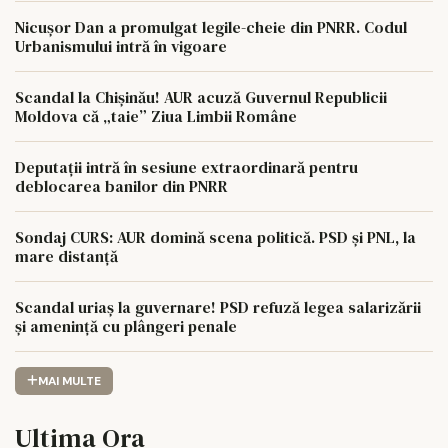
Nicușor Dan a promulgat legile-cheie din PNRR. Codul
Urbanismului intră în vigoare
Scandal la Chișinău! AUR acuză Guvernul Republicii
Moldova că „taie” Ziua Limbii Române
Deputații intră în sesiune extraordinară pentru
deblocarea banilor din PNRR
Sondaj CURS: AUR domină scena politică. PSD și PNL, la
mare distanță
Scandal uriaș la guvernare! PSD refuză legea salarizării
și amenință cu plângeri penale
MAI MULTE
Ultima Ora