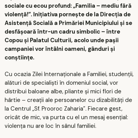
sociale cu ecou profund: „Familia – mediu fără
violenţă!”. Iniţiativa porneşte de la Direcţia de
Asistenţă Socială a Primăriei Municipiului şi se
desfăşoară într-un cadru simbolic – între
Copou şi Palatul Culturii, acolo unde paşii
campaniei vor întâlni oameni, gânduri şi
conştiinţe.
Cu ocazia Zilei Internaţionale a Familiei, studenţii,
alături de specialişti în domeniul social, vor
distribui baloane albe, pliante şi mici flori de
hârtie – creaţii ale persoanelor cu dizabilităţi de
la Centrul „Sf. Prooroc Zaharia”. Fiecare gest,
oricât de mic, va purta cu el un mesaj esenţial:
violenţa nu are loc în sânul familiei.