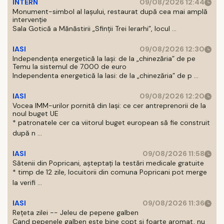
INTERN
09/08/2026 12:44
Monument-simbol al Iaşului, restaurat după cea mai amplă
intervenţie
Sala Gotică a Mănăstirii „Sfinţii Trei Ierarhi”, locul ...
IASI
09/08/2026 12:30
Independența energetică la Iași: de la „chinezăria” de pe
Temu la sistemul de 7.000 de euro
Independenta energetică la Iasi: de la „chinezăria” de p ...
IASI
09/08/2026 12:20
Vocea IMM-urilor pornită din Iași: ce cer antreprenorii de la
noul buget UE
* patronatele cer ca viitorul buget european să fie construit
după n ...
IASI
09/08/2026 11:58
Sătenii din Popricani, așteptați la testări medicale gratuite
* timp de 12 zile, locuitorii din comuna Popricani pot merge
la verifi ...
IASI
09/08/2026 11:36
Rețeta zilei -- Jeleu de pepene galben
Cand pepenele galben este bine copt si foarte aromat, nu