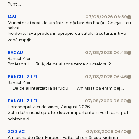
Punt ...
IASI
07/08/2026 06:59
Muncitor atacat de urs într-o pădure din Bacău. Colegii l-au
salvat
Incidentul s-a produs in apropierea satului Scutaru, intr-o
zonă imp� ...
BACAU
07/08/2026 06:48
Bancul Zilei
Profesorul: — Bulă, de ce ai scris tema cu creionul? — ...
BANCUL ZILEI
07/08/2026 06:46
Bancul Zilei
— De ce ai intarziat la serviciu? — Am visat că eram dej ...
BANCUL ZILEI
07/08/2026 06:20
Horoscopul zilei de vineri, 7 august 2026
Schimbări neasteptate, decizii importante si vesti care pot
schimba d ...
ZODIAC
07/08/2026 06:10
Am ajuns de râsul Europei! Fotbalul românesc, victima