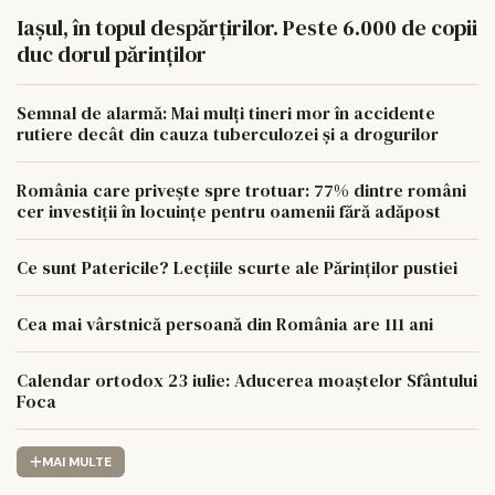
Iașul, în topul despărțirilor. Peste 6.000 de copii
duc dorul părinților
Semnal de alarmă: Mai mulți tineri mor în accidente
rutiere decât din cauza tuberculozei și a drogurilor
România care privește spre trotuar: 77% dintre români
cer investiții în locuințe pentru oamenii fără adăpost
Ce sunt Patericile? Lecțiile scurte ale Părinților pustiei
Cea mai vârstnică persoană din România are 111 ani
Calendar ortodox 23 iulie: Aducerea moaștelor Sfântului
Foca
MAI MULTE