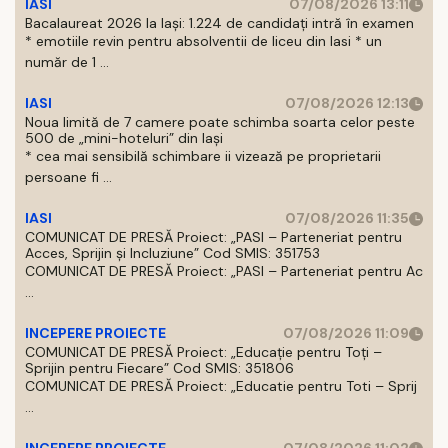
IASI
07/08/2026 13:11
Bacalaureat 2026 la Iași: 1.224 de candidați intră în examen
* emotiile revin pentru absolventii de liceu din Iasi * un
număr de 1 ...
IASI
07/08/2026 12:13
Noua limită de 7 camere poate schimba soarta celor peste
500 de „mini-hoteluri” din Iași
* cea mai sensibilă schimbare ii vizează pe proprietarii
persoane fi ...
IASI
07/08/2026 11:35
COMUNICAT DE PRESĂ Proiect: „PASI – Parteneriat pentru
Acces, Sprijin și Incluziune” Cod SMIS: 351753
COMUNICAT DE PRESĂ Proiect: „PASI – Parteneriat pentru Ac
...
INCEPERE PROIECTE
07/08/2026 11:09
COMUNICAT DE PRESĂ Proiect: „Educație pentru Toți –
Sprijin pentru Fiecare” Cod SMIS: 351806
COMUNICAT DE PRESĂ Proiect: „Educatie pentru Toti – Sprij
...