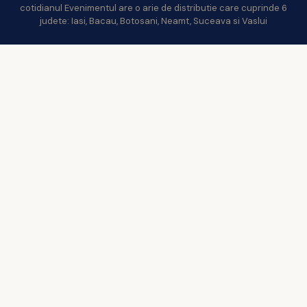
cotidianul Evenimentul are o arie de distributie care cuprinde 6
judete: Iasi, Bacau, Botosani, Neamt, Suceava si Vaslui