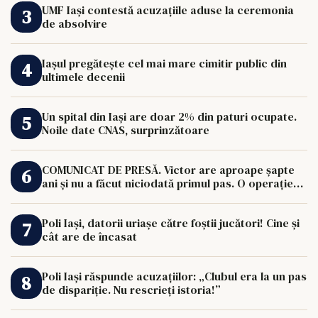
UMF Iași contestă acuzațiile aduse la ceremonia
de absolvire
Iașul pregătește cel mai mare cimitir public din
ultimele decenii
Un spital din Iași are doar 2% din paturi ocupate.
Noile date CNAS, surprinzătoare
COMUNICAT DE PRESĂ. Victor are aproape șapte
ani și nu a făcut niciodată primul pas. O operație
de 33.000 de euro îi poate schimba viața.
Poli Iași, datorii uriașe către foștii jucători! Cine și
cât are de încasat
Poli Iași răspunde acuzațiilor: „Clubul era la un pas
de dispariție. Nu rescrieți istoria!”