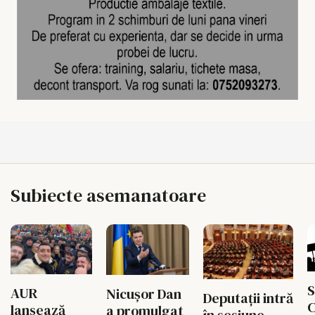
Subiecte asemanatoare
S
AUR
Nicușor Dan
Deputații intră
C
lansează
a promulgat