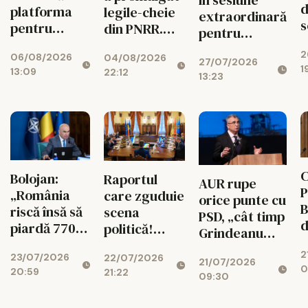
în sesiune
d
platforma
legile-cheie
extraordinară
s
pentru
din PNRR.
pentru
p
suspendarea
Codul
deblocarea
2
ș
06/08/2026
lui Nicușor
04/08/2026
Urbanismului
27/07/2026
banilor din
1
13:09
22:12
Dan
intră în
13:23
PNRR
d
vigoare
C
Bolojan:
Raportul
AUR rupe
P
„România
care zguduie
orice punte cu
B
riscă însă să
scena
PSD, „cât timp
d
piardă 770
politică!
Grindeanu
ș
de milioane
Cotroceni
conduce
2
d
23/07/2026
de euro dacă
22/07/2026
explică de ce
21/07/2026
partidul”
0
20:59
r
21:22
legea
cresc
09:30
i
salarizării nu
suveraniștii