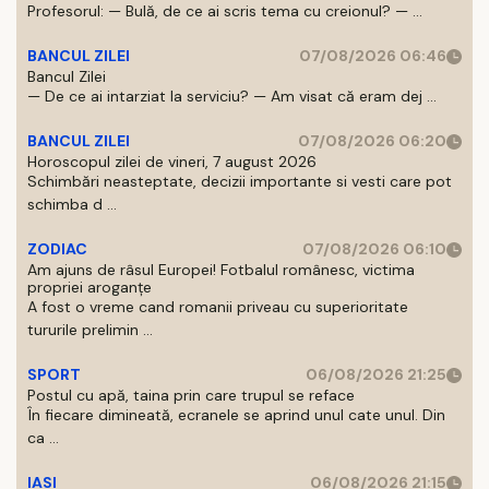
Profesorul: — Bulă, de ce ai scris tema cu creionul? — ...
BANCUL ZILEI
07/08/2026 06:46
Bancul Zilei
— De ce ai intarziat la serviciu? — Am visat că eram dej ...
BANCUL ZILEI
07/08/2026 06:20
Horoscopul zilei de vineri, 7 august 2026
Schimbări neasteptate, decizii importante si vesti care pot
schimba d ...
ZODIAC
07/08/2026 06:10
Am ajuns de râsul Europei! Fotbalul românesc, victima
propriei aroganțe
A fost o vreme cand romanii priveau cu superioritate
tururile prelimin ...
SPORT
06/08/2026 21:25
Postul cu apă, taina prin care trupul se reface
În fiecare dimineată, ecranele se aprind unul cate unul. Din
ca ...
IASI
06/08/2026 21:15