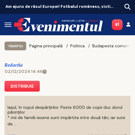
Am ajuns de râsul Europei! Fotbalul românesc, victima propriei aroganțe
Pagina principală
Politica
Budapesta comentează cu un singur cuvânt procentul obținut de UDMR la ale
INAPOI
Redactia
02/12/2024 14:46
DISTRIBUIE
Iașul, în topul despărțirilor. Peste 6.000 de copii duc dorul
părinților
* mii de familii iesene sunt impărtite intre două tări, iar sute
de ...