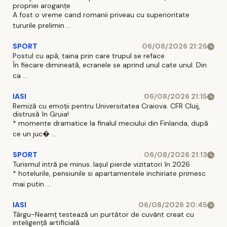
propriei aroganțe
A fost o vreme cand romanii priveau cu superioritate
tururile prelimin ...
SPORT
06/08/2026 21:25
Postul cu apă, taina prin care trupul se reface
În fiecare dimineată, ecranele se aprind unul cate unul. Din
ca ...
IASI
06/08/2026 21:15
Remiză cu emoții pentru Universitatea Craiova. CFR Cluij,
distrusă în Gruia!
* momente dramatice la finalul meciului din Finlanda, după
ce un juc� ...
SPORT
06/08/2026 21:13
Turismul intră pe minus. Iașul pierde vizitatori în 2026
* hotelurile, pensiunile si apartamentele inchiriate primesc
mai putin ...
IASI
06/08/2026 20:45
Târgu-Neamț testează un purtător de cuvânt creat cu
inteligență artificială