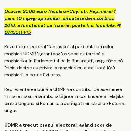
Ocazie! 9500 euro Nicolina-Cug, str. Pepinierei 1
cam. 10 mp+grup sanitar, situata la demisol bloc
2018, a functionat ca frizerie, poate fi si locuibila. #
0743511445
Rezultatul electoral "fantastic" al partidului etnicilor
maghiari UDMR "garantează o voce puternică a
maghiarilor în Parlamentul de la Bucureşti", asigurând că
"nicio decizie cu privire la maghiari nu este luată fără
maghiari", a notat Szijjarto.
Reprezentarea bună a UDMR va contribui de asemenea
în mare măsură la îmbunătăţirea în continuare a relaţiilor
dintre Ungaria şi România, a adăugat ministrul de Externe
ungar.
UDMR a trecut pragul electoral, având scor de