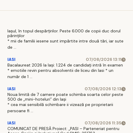
trece”
Iașul, în topul despărțirilor. Peste 6.000 de copii duc dorul
părinților
* mii de familii iesene sunt impărtite intre două tări, iar sute
de ...
IASI
07/08/2026 13:11
Bacalaureat 2026 la Iași: 1.224 de candidați intră în examen
* emotiile revin pentru absolventii de liceu din Iasi * un
număr de 1 ...
IASI
07/08/2026 12:13
Noua limită de 7 camere poate schimba soarta celor peste
500 de „mini-hoteluri” din Iași
* cea mai sensibilă schimbare ii vizează pe proprietarii
persoane fi ...
IASI
07/08/2026 11:35
COMUNICAT DE PRESĂ Proiect: „PASI – Parteneriat pentru