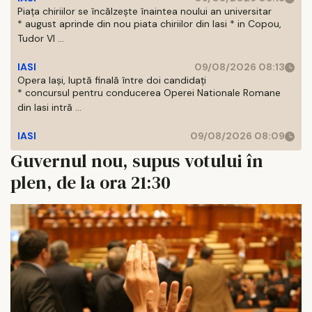
Piața chiriilor se încălzește înaintea noului an universitar
* august aprinde din nou piata chiriilor din Iasi * in Copou,
Tudor Vl ...
IASI
09/08/2026 08:13
Opera Iași, luptă finală între doi candidați
* concursul pentru conducerea Operei Nationale Romane
din Iasi intră ...
IASI
09/08/2026 08:09
Guvernul nou, supus votului în
plen, de la ora 21:30