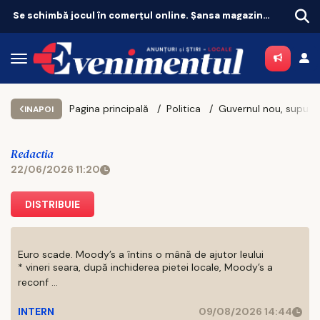
Panică în Europa! Eclipsa de miercuri lovește un sistem deja împins la limită
Pagina principală
Politica
Guvernul nou, supus votului în
INAPOI
Redactia
22/06/2026 11:20
DISTRIBUIE
Euro scade. Moody’s a întins o mână de ajutor leului
* vineri seara, după inchiderea pietei locale, Moody’s a
reconf ...
INTERN
09/08/2026 14:44