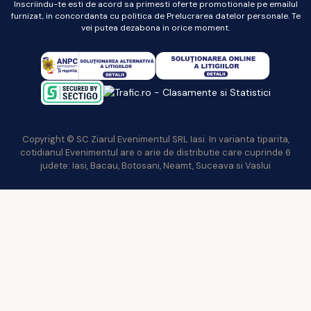
Inscriindu-te esti de acord sa primesti oferte promotionale pe emailul
furnizat, in concordanta cu politica de Prelucrarea datelor personale. Te
vei putea dezabona in orice moment.
Copyright © SC Ziarul Evenimentul SRL Iasi. In varianta tiparita,
cotidianul Evenimentul are o arie de distributie care cuprinde 6
judete: Iasi, Bacau, Botosani, Neamt, Suceava si Vaslui