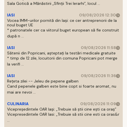
Sala Gotică a Mănăstirii „Sfinţii Trei Ierarhi”, locul ...
IASI
09/08/2026 12:30
Vocea IMM-urilor pornită din Iași: ce cer antreprenorii de la
noul buget UE
* patronatele cer ca viitorul buget european să fie construit
după n ...
IASI
09/08/2026 11:58
Sătenii din Popricani, așteptați la testări medicale gratuite
* timp de 12 zile, locuitorii din comuna Popricani pot merge
la verifi ...
IASI
09/08/2026 11:36
Rețeta zilei -- Jeleu de pepene galben
Cand pepenele galben este bine copt si foarte aromat, nu
mai are nevoi ...
CULINARIA
09/08/2026 11:09
Vicepreședintele OAR Iași: „Trebuie să știi cine ești ca oraș”
Vicepresedintele OAR Iasi: „Trebuie să stii cine esti ca oras&r
...