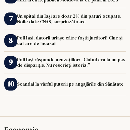
Un spital din Iași are doar 2% din paturi ocupate.
Noile date CNAS, surprinzătoare
Poli Iași, datorii uriașe către foștii jucători! Cine și
cât are de încasat
Poli Iași răspunde acuzațiilor: „Clubul era la un pas
de dispariție. Nu rescrieți istoria!”
Scandal la vârful puterii pe angajările din Sănătate
Economie