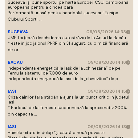
Suceava își pune sportul pe harta Europei! CSU, campioană
europeană pentru a cincea oară
Performantă uriasă pentru handbalul sucevean! Echipa
Clubului Sporti ...
SUCEAVA
09/08/2026 14:38
UMB forțează deschiderea autostrăzii de la Adjud la Bacău
* este in joc jalonul PNRR din 31 august, cu o miză financiară
de or ...
BACAU
09/08/2026 14:16
Independența energetică la Iași: de la „chinezăria” de pe
Temu la sistemul de 7.000 de euro
Independenta energetică la Iasi: de la „chinezăria” de p ...
IASI
09/08/2026 14:15
Criza câinilor fără stăpân a ajuns la un punct critic în județul
Iași
* Padocul de la Tomesti functionează la aproximativ 200%
din capacita ...
IASI
09/08/2026 14:13
Hainele uitate în dulap îşi caută o nouă poveste