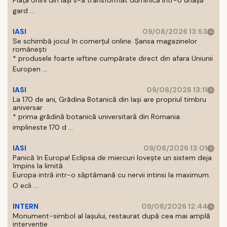
Piaţa Unirii din Iaşi s-a transformat duminică intr-o uriaşă
gard ...
IASI
09/08/2026 13:53
Se schimbă jocul în comerțul online. Șansa magazinelor
românești
* produsele foarte ieftine cumpărate direct din afara Uniunii
Europen ...
IASI
09/08/2026 13:11
La 170 de ani, Grădina Botanică din Iași are propriul timbru
aniversar
* prima grădină botanică universitară din Romania
implineste 170 d ...
IASI
09/08/2026 13:01
Panică în Europa! Eclipsa de miercuri lovește un sistem deja
împins la limită
Europa intră intr-o săptămană cu nervii intinsi la maximum.
O ecli ...
INTERN
09/08/2026 12:44
Monument-simbol al Iaşului, restaurat după cea mai amplă
intervenţie