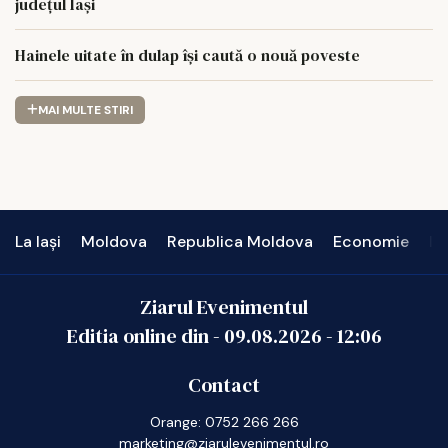
județul Iași
Hainele uitate în dulap îşi caută o nouă poveste
MAI MULTE STIRI
La Iași
Moldova
Republica Moldova
Economie
In
Ziarul Evenimentul
Editia online din -
09.08.2026
-
12:06
Contact
Orange: 0752 266 266
marketing@ziarulevenimentul.ro