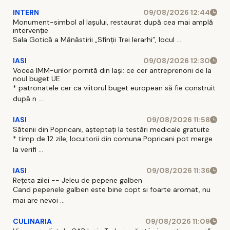
INTERN
09/08/2026 12:44
Monument-simbol al Iaşului, restaurat după cea mai amplă
intervenţie
Sala Gotică a Mănăstirii „Sfinţii Trei Ierarhi”, locul ...
IASI
09/08/2026 12:30
Vocea IMM-urilor pornită din Iași: ce cer antreprenorii de la
noul buget UE
* patronatele cer ca viitorul buget european să fie construit
după n ...
IASI
09/08/2026 11:58
Sătenii din Popricani, așteptați la testări medicale gratuite
* timp de 12 zile, locuitorii din comuna Popricani pot merge
la verifi ...
IASI
09/08/2026 11:36
Rețeta zilei -- Jeleu de pepene galben
Cand pepenele galben este bine copt si foarte aromat, nu
mai are nevoi ...
CULINARIA
09/08/2026 11:09