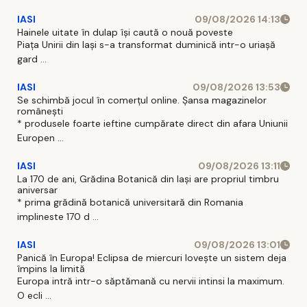
IASI
09/08/2026 14:13
Hainele uitate în dulap îşi caută o nouă poveste
Piaţa Unirii din Iaşi s-a transformat duminică intr-o uriaşă
gard ...
IASI
09/08/2026 13:53
Se schimbă jocul în comerțul online. Șansa magazinelor
românești
* produsele foarte ieftine cumpărate direct din afara Uniunii
Europen ...
IASI
09/08/2026 13:11
La 170 de ani, Grădina Botanică din Iași are propriul timbru
aniversar
* prima grădină botanică universitară din Romania
implineste 170 d ...
IASI
09/08/2026 13:01
Panică în Europa! Eclipsa de miercuri lovește un sistem deja
împins la limită
Europa intră intr-o săptămană cu nervii intinsi la maximum.
O ecli ...