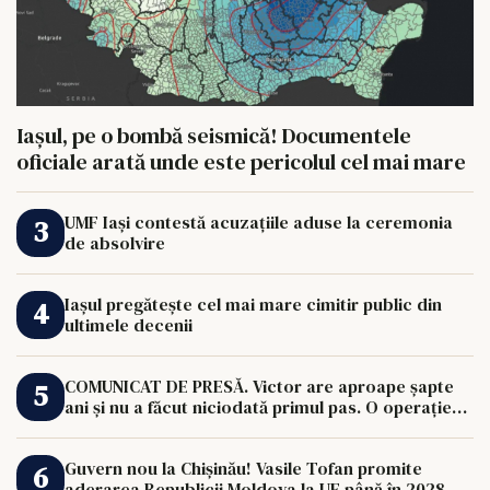
Iașul, pe o bombă seismică! Documentele
oficiale arată unde este pericolul cel mai mare
UMF Iași contestă acuzațiile aduse la ceremonia
de absolvire
Iașul pregătește cel mai mare cimitir public din
ultimele decenii
COMUNICAT DE PRESĂ. Victor are aproape șapte
ani și nu a făcut niciodată primul pas. O operație
de 33.000 de euro îi poate schimba viața.
Guvern nou la Chișinău! Vasile Tofan promite
aderarea Republicii Moldova la UE până în 2028