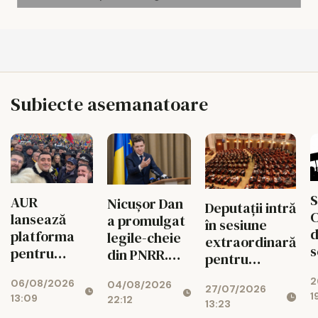
Subiecte asemanatoare
S
AUR
Nicușor Dan
Deputații intră
C
lansează
a promulgat
în sesiune
d
platforma
legile-cheie
extraordinară
s
pentru
din PNRR.
pentru
p
suspendarea
Codul
deblocarea
2
ș
06/08/2026
lui Nicușor
04/08/2026
Urbanismului
27/07/2026
banilor din
1
13:09
22:12
Dan
intră în
13:23
PNRR