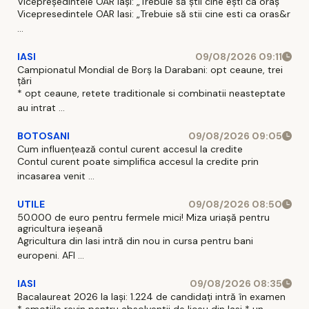
Vicepreședintele OAR Iași: „Trebuie să știi cine ești ca oraș”
Vicepresedintele OAR Iasi: „Trebuie să stii cine esti ca oras&r
...
IASI
09/08/2026 09:11
Campionatul Mondial de Borș la Darabani: opt ceaune, trei
țări
* opt ceaune, retete traditionale si combinatii neasteptate
au intrat ...
BOTOSANI
09/08/2026 09:05
Cum influențează contul curent accesul la credite
Contul curent poate simplifica accesul la credite prin
incasarea venit ...
UTILE
09/08/2026 08:50
50.000 de euro pentru fermele mici! Miza uriașă pentru
agricultura ieșeană
Agricultura din Iasi intră din nou in cursa pentru bani
europeni. AFI ...
IASI
09/08/2026 08:35
Bacalaureat 2026 la Iași: 1.224 de candidați intră în examen
* emotiile revin pentru absolventii de liceu din Iasi * un