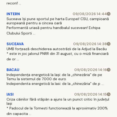
reconf ...
INTERN
09/08/2026 14:44
Suceava își pune sportul pe harta Europei! CSU, campioană
europeană pentru a cincea oară
Performantă uriasă pentru handbalul sucevean! Echipa
Clubului Sporti ...
SUCEAVA
09/08/2026 14:38
UMB forțează deschiderea autostrăzii de la Adjud la Bacău
* este in joc jalonul PNRR din 31 august, cu o miză financiară
de or ...
BACAU
09/08/2026 14:16
Independența energetică la Iași: de la „chinezăria” de pe
Temu la sistemul de 7.000 de euro
Independenta energetică la Iasi: de la „chinezăria” de p ...
IASI
09/08/2026 14:15
Criza câinilor fără stăpân a ajuns la un punct critic în județul
Iași
* Padocul de la Tomesti functionează la aproximativ 200%
din capacita ...