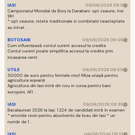
IASI
09/08/2026 09:11
Campionatul Mondial de Borș la Darabani: opt ceaune, trei
țări
* opt ceaune, retete traditionale si combinatii neasteptate
au intrat ...
BOTOSANI
09/08/2026 09:05
Cum influențează contul curent accesul la credite
Contul curent poate simplifica accesul la credite prin
incasarea venit ...
UTILE
09/08/2026 08:50
50.000 de euro pentru fermele mici! Miza uriașă pentru
agricultura ieșeană
Agricultura din Iasi intră din nou in cursa pentru bani
europeni. AFI ...
IASI
09/08/2026 08:35
Bacalaureat 2026 la Iași: 1.224 de candidați intră în examen
* emotiile revin pentru absolventii de liceu din Iasi * un
număr de 1 ...
IASI
09/08/2026 08:13