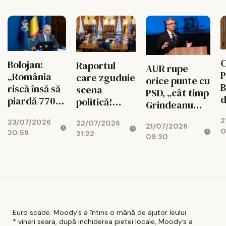
d
vigoare
C
Bolojan:
Raportul
AUR rupe
P
„România
care zguduie
orice punte cu
B
riscă însă să
scena
PSD, „cât timp
d
piardă 770
politică!
Grindeanu
ș
de milioane
Cotroceni
conduce
2
d
23/07/2026
de euro dacă
22/07/2026
explică de ce
21/07/2026
partidul”
0
20:59
r
21:22
legea
cresc
09:30
i
salarizării nu
suveraniștii
trece”
Euro scade. Moody’s a întins o mână de ajutor leului
* vineri seara, după inchiderea pietei locale, Moody’s a