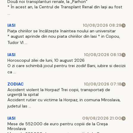
Două noi transplanturi renale, la „Parhon”
* În acest an, la Centrul de Transplant Renal din Iaşi au fost
...
IASI
10/08/2026 08:29
Piața chiriilor se încălzește înaintea noului an universitar
* august aprinde din nou piata chiriilor din Iasi * in Copou,
Tudor Vl ...
IASI
10/08/2026 08:13
Horoscopul zilei de luni, 10 august 2026
O zi care schimbă jocul pentru trei zodii! Bani, iubire si decizii
ca ...
ZODIAC
10/08/2026 07:18
Accident violent la Horpaz! Trei copii, transportați de
urgență la spital
Accident rutier cu victime la Horpaz, in comuna Miroslava,
judetul Ias ...
IASI
09/08/2026 21:00
Mese de 552.000 de euro pentru copiii de la Creșa
Miroslava