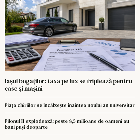
Iașul bogaților: taxa pe lux se triplează pentru
case și mașini
Piața chiriilor se încălzește înaintea noului an universitar
Pilonul II explodează: peste 8,5 milioane de oameni au
bani puși deoparte