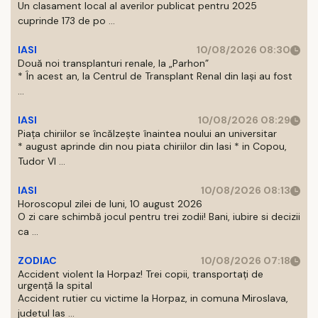
Un clasament local al averilor publicat pentru 2025
cuprinde 173 de po ...
IASI
10/08/2026 08:30
Două noi transplanturi renale, la „Parhon”
* În acest an, la Centrul de Transplant Renal din Iaşi au fost
...
IASI
10/08/2026 08:29
Piața chiriilor se încălzește înaintea noului an universitar
* august aprinde din nou piata chiriilor din Iasi * in Copou,
Tudor Vl ...
IASI
10/08/2026 08:13
Horoscopul zilei de luni, 10 august 2026
O zi care schimbă jocul pentru trei zodii! Bani, iubire si decizii
ca ...
ZODIAC
10/08/2026 07:18
Accident violent la Horpaz! Trei copii, transportați de
urgență la spital
Accident rutier cu victime la Horpaz, in comuna Miroslava,
judetul Ias ...