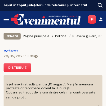
Iașul, în topul județelor unde telefonul și internetul au probleme
Două no
Pagina principală
Politica
N-avem guvern, iar tensiunile dintre PSD, PNL și USR cresc de la o zi 
INAPOI
Redactia
20/05/2026 18:03
DISTRIBUIE
Iașul iese în stradă, pentru „10 august”. Marș în memoria
protestelor reprimate violent la București
Opt ani au trecut de la una dintre cele mai controversate
seri de prot ...