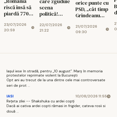
P
„România
care zguduie
orice punte cu
B
riscă însă să
scena
PSD, „cât timp
d
piardă 770
politică!
Grindeanu
ș
de milioane
Cotroceni
conduce
2
d
23/07/2026
de euro dacă
22/07/2026
explică de ce
21/07/2026
partidul”
0
20:59
r
21:22
legea
cresc
09:30
i
salarizării nu
suveraniștii
trece”
Iașul iese în stradă, pentru „10 august”. Marș în memoria
protestelor reprimate violent la București
Opt ani au trecut de la una dintre cele mai controversate
seri de prot ...
IASI
10/08/2026 11:55
Rețeta zilei -- Shakshuka cu ardei copți
Dacă ai cativa ardei copti rămasi in frigider, cateva rosii si
două ...