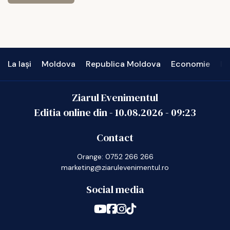
La Iași
Moldova
Republica Moldova
Economie
In
Ziarul Evenimentul
Editia online din -
10.08.2026
-
09:23
Contact
Orange: 0752 266 266
marketing@ziarulevenimentul.ro
Social media