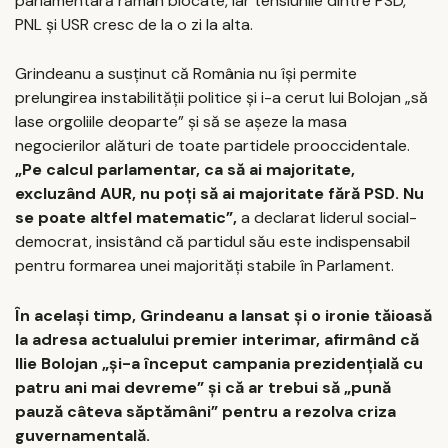
parlamentară rămân blocate, iar tensiunile dintre PSD,
PNL și USR cresc de la o zi la alta.
Grindeanu a susținut că România nu își permite
prelungirea instabilității politice și i-a cerut lui Bolojan „să
lase orgoliile deoparte” și să se așeze la masa
negocierilor alături de toate partidele prooccidentale.
„Pe calcul parlamentar, ca să ai majoritate,
excluzând AUR, nu poți să ai majoritate fără PSD. Nu
se poate altfel matematic”,
a declarat liderul social-
democrat, insistând că partidul său este indispensabil
pentru formarea unei majorități stabile în Parlament.
În același timp, Grindeanu a lansat și o ironie tăioasă
la adresa actualului premier interimar, afirmând că
Ilie Bolojan „și-a început campania prezidențială cu
patru ani mai devreme” și că ar trebui să „pună
pauză câteva săptămâni” pentru a rezolva criza
guvernamentală.