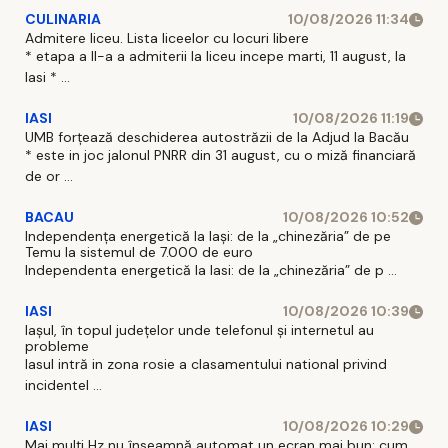
CULINARIA
10/08/2026 11:34
Admitere liceu. Lista liceelor cu locuri libere
* etapa a II-a a admiterii la liceu incepe marti, 11 august, la
Iasi * ...
IASI
10/08/2026 11:19
UMB forțează deschiderea autostrăzii de la Adjud la Bacău
* este in joc jalonul PNRR din 31 august, cu o miză financiară
de or ...
BACAU
10/08/2026 10:52
Independența energetică la Iași: de la „chinezăria” de pe
Temu la sistemul de 7.000 de euro
Independenta energetică la Iasi: de la „chinezăria” de p ...
IASI
10/08/2026 10:39
Iașul, în topul județelor unde telefonul și internetul au
probleme
Iasul intră in zona rosie a clasamentului national privind
incidentel ...
IASI
10/08/2026 10:29
Mai mulți Hz nu înseamnă automat un ecran mai bun: cum