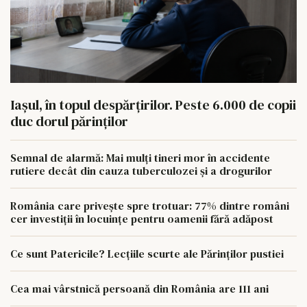
Iașul, în topul despărțirilor. Peste 6.000 de copii
duc dorul părinților
Semnal de alarmă: Mai mulți tineri mor în accidente
rutiere decât din cauza tuberculozei și a drogurilor
România care privește spre trotuar: 77% dintre români
cer investiții în locuințe pentru oamenii fără adăpost
Ce sunt Patericile? Lecțiile scurte ale Părinților pustiei
Cea mai vârstnică persoană din România are 111 ani