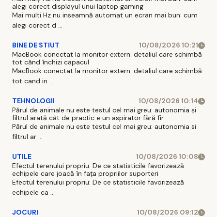
alegi corect displayul unui laptop gaming
Mai multi Hz nu inseamnă automat un ecran mai bun: cum
alegi corect d ...
BINE DE STIUT
10/08/2026 10:21
MacBook conectat la monitor extern: detaliul care schimbă
tot când închizi capacul
MacBook conectat la monitor extern: detaliul care schimbă
tot cand in ...
TEHNOLOGII
10/08/2026 10:14
Părul de animale nu este testul cel mai greu: autonomia și
filtrul arată cât de practic e un aspirator fără fir
Părul de animale nu este testul cel mai greu: autonomia si
filtrul ar ...
UTILE
10/08/2026 10:08
Efectul terenului propriu: De ce statisticile favorizează
echipele care joacă în fața propriilor suporteri
Efectul terenului propriu: De ce statisticile favorizează
echipele ca ...
JOCURI
10/08/2026 09:12