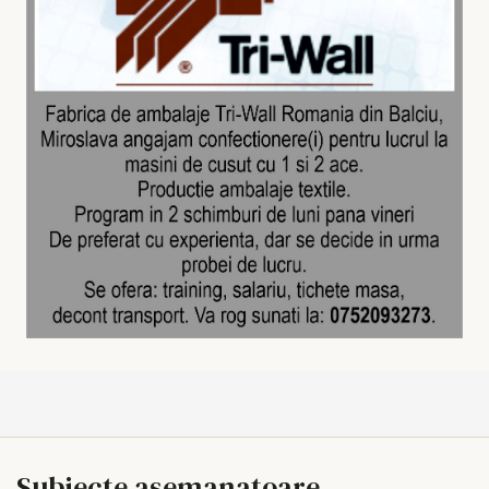
Subiecte asemanatoare