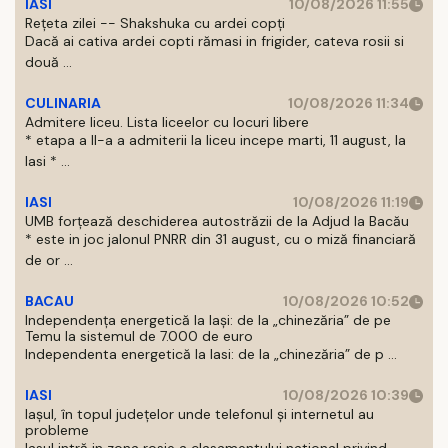
IASI
10/08/2026 11:55
Rețeta zilei -- Shakshuka cu ardei copți
Dacă ai cativa ardei copti rămasi in frigider, cateva rosii si
două ...
CULINARIA
10/08/2026 11:34
Admitere liceu. Lista liceelor cu locuri libere
* etapa a II-a a admiterii la liceu incepe marti, 11 august, la
Iasi * ...
IASI
10/08/2026 11:19
UMB forțează deschiderea autostrăzii de la Adjud la Bacău
* este in joc jalonul PNRR din 31 august, cu o miză financiară
de or ...
BACAU
10/08/2026 10:52
Independența energetică la Iași: de la „chinezăria” de pe
Temu la sistemul de 7.000 de euro
Independenta energetică la Iasi: de la „chinezăria” de p ...
IASI
10/08/2026 10:39
Iașul, în topul județelor unde telefonul și internetul au
probleme