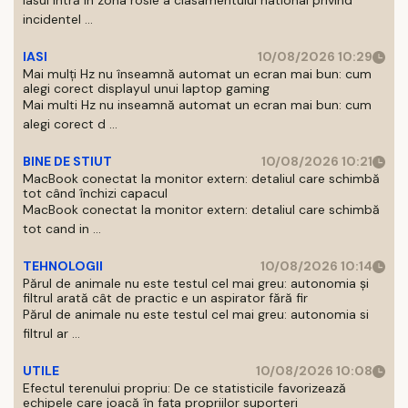
Iasul intră in zona rosie a clasamentului national privind
incidentel ...
IASI
10/08/2026 10:29
Mai mulți Hz nu înseamnă automat un ecran mai bun: cum
alegi corect displayul unui laptop gaming
Mai multi Hz nu inseamnă automat un ecran mai bun: cum
alegi corect d ...
BINE DE STIUT
10/08/2026 10:21
MacBook conectat la monitor extern: detaliul care schimbă
tot când închizi capacul
MacBook conectat la monitor extern: detaliul care schimbă
tot cand in ...
TEHNOLOGII
10/08/2026 10:14
Părul de animale nu este testul cel mai greu: autonomia și
filtrul arată cât de practic e un aspirator fără fir
Părul de animale nu este testul cel mai greu: autonomia si
filtrul ar ...
UTILE
10/08/2026 10:08
Efectul terenului propriu: De ce statisticile favorizează
echipele care joacă în fața propriilor suporteri