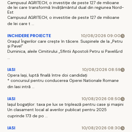
Campusul AGRITECH, o investiție de peste 127 de milioane
de lei care transformă învățământul dual din regiunea Nord-
Est
Campusul AGRITECH, o investitie de peste 127 de milioane
de lei care t ...
INCHIDERE PROIECTE
10/08/2026 09:00
Orașul Îngerilor care crește în tăcere. Suspinele de la „Petru
și Pavel”
Duminica, aleile Cimitirului „Sfintii Apostoli Petru si Pavel&rd
...
IASI
10/08/2026 08:59
Opera Iași, luptă finală între doi candidați
* concursul pentru conducerea Operei Nationale Romane
din Iasi intră ...
IASI
10/08/2026 08:50
Iașul bogaților: taxa pe lux se triplează pentru case și mașini
Un clasament local al averilor publicat pentru 2025
cuprinde 173 de po ...
IASI
10/08/2026 08:30