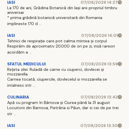
IASI
07/08/2026 14:27
La 170 de ani, Grădina Botanică din Iași are propriul timbru
aniversar
* prima grădină botanică universitară din Romania
implineste 170 d ...
IASI
07/08/2026 14:01
Tehnici de respirație care pot calma mintea și corpul
Respirăm de aproximativ 20.000 de ori pe zi, insă rareori
acordăm a ...
SFATUL MEDICULUI
07/08/2026 13:59
Rețeta zilei: Ruladă de carne cu ciuperci, dovlecei și
mozzarella
Carnea tocată, ciupercile, dovlecelul si mozzarella se
intalnesc intr ...
CULINARIA
07/08/2026 13:42
Apă cu program în Bârnova și Ciurea până la 31 august
Locuitorii din Barnova, Pietrăria si Păun, dar si cei de pe trei
str ...
IASI
07/08/2026 13:30