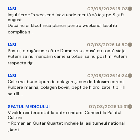
IASI
07/08/2026 15:03
Iașul fierbe în weekend. Vezi unde merită să ieși pe 8 și 9
august
Dacă nu ai făcut incă planuri pentru weekend, Iasul iti
complică s ...
IASI
07/08/2026 14:50
Postul, o rugăciune către Dumnezeu spusă cu toată viața
Putem să nu mancăm carne si totusi să nu postim. Putem
respecta rig ...
IASI
07/08/2026 14:34
Cele mai bune tipuri de colagen și cum le folosim corect
Pulbere marină, colagen bovin, peptide hidrolizate, tip I, II
sau III ...
SFATUL MEDICULUI
07/08/2026 14:31
Vivaldi, reinterpretat la patru chitare. Concert la Palatul
Culturii
* Romanian Guitar Quartet incheie la Iasi turneul national
„Anot ...