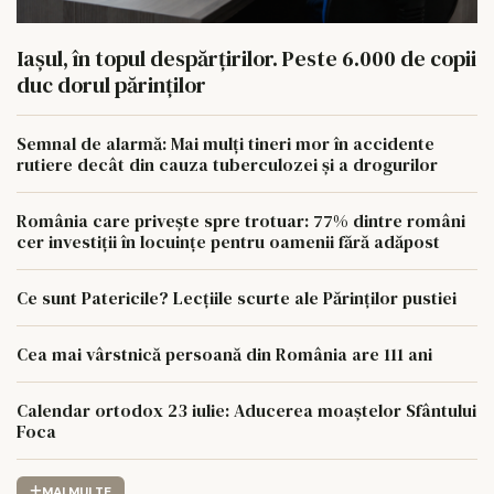
Iașul, în topul despărțirilor. Peste 6.000 de copii
duc dorul părinților
Semnal de alarmă: Mai mulți tineri mor în accidente
rutiere decât din cauza tuberculozei și a drogurilor
România care privește spre trotuar: 77% dintre români
cer investiții în locuințe pentru oamenii fără adăpost
Ce sunt Patericile? Lecțiile scurte ale Părinților pustiei
Cea mai vârstnică persoană din România are 111 ani
Calendar ortodox 23 iulie: Aducerea moaștelor Sfântului
Foca
MAI MULTE