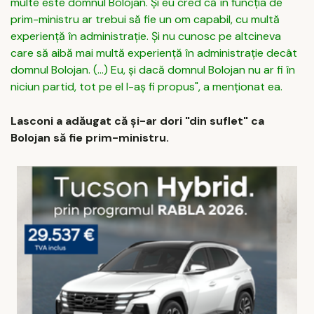
multe este domnul Bolojan. Şi eu cred că în funcţia de
prim-ministru ar trebui să fie un om capabil, cu multă
experienţă în administraţie. Şi nu cunosc pe altcineva
care să aibă mai multă experienţă în administraţie decât
domnul Bolojan. (...) Eu, şi dacă domnul Bolojan nu ar fi în
niciun partid, tot pe el l-aş fi propus", a menţionat ea.
Lasconi a adăugat că şi-ar dori "din suflet" ca
Bolojan să fie prim-ministru.