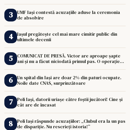
UMF Iași contestă acuzațiile aduse la ceremonia
de absolvire
Iașul pregătește cel mai mare cimitir public din
ultimele decenii
COMUNICAT DE PRESĂ. Victor are aproape șapte
ani și nu a făcut niciodată primul pas. O operație
de 33.000 de euro îi poate schimba viața.
Un spital din Iași are doar 2% din paturi ocupate.
Noile date CNAS, surprinzătoare
Poli Iași, datorii uriașe către foștii jucători! Cine și
cât are de încasat
Poli Iași răspunde acuzațiilor: „Clubul era la un pas
de dispariție. Nu rescrieți istoria!”