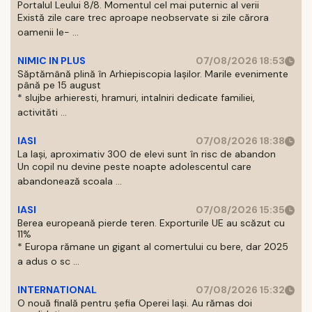
Portalul Leului 8/8. Momentul cel mai puternic al verii
Există zile care trec aproape neobservate si zile cărora
oamenii le- ...
NIMIC IN PLUS
07/08/2026 18:53
Săptămână plină în Arhiepiscopia Iașilor. Marile evenimente
până pe 15 august
* slujbe arhieresti, hramuri, intalniri dedicate familiei,
activităti ...
IASI
07/08/2026 18:38
La Iași, aproximativ 300 de elevi sunt în risc de abandon
Un copil nu devine peste noapte adolescentul care
abandonează scoala ...
IASI
07/08/2026 15:35
Berea europeană pierde teren. Exporturile UE au scăzut cu
11%
* Europa rămane un gigant al comertului cu bere, dar 2025
a adus o sc ...
INTERNATIONAL
07/08/2026 15:32
O nouă finală pentru șefia Operei Iași. Au rămas doi