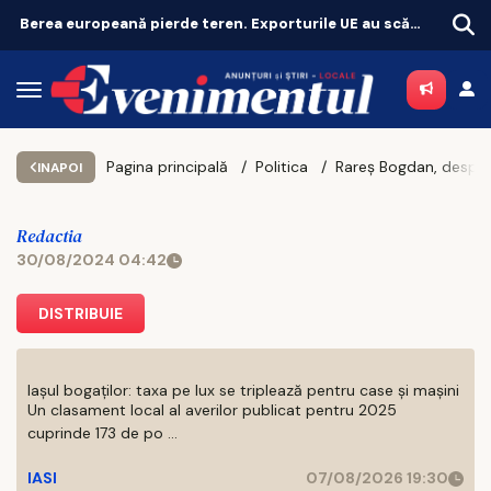
Berea europeană pierde teren. Exporturile UE au scăzut cu 11%
Pagina principală
Politica
Rareș Bogdan, despre premierul promis de Elena Lasconi: 'E interesantă această mut
INAPOI
Redactia
30/08/2024 04:42
DISTRIBUIE
Iașul bogaților: taxa pe lux se triplează pentru case și mașini
Un clasament local al averilor publicat pentru 2025
cuprinde 173 de po ...
IASI
07/08/2026 19:30