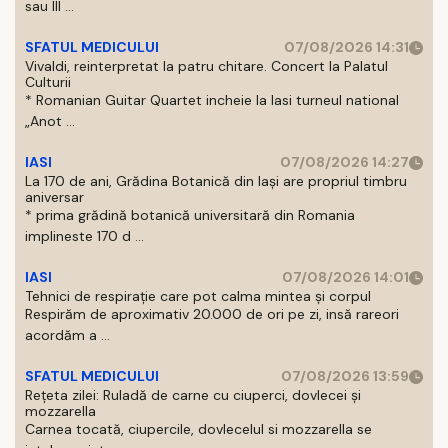
sau III ...
SFATUL MEDICULUI
07/08/2026 14:31
Vivaldi, reinterpretat la patru chitare. Concert la Palatul
Culturii
* Romanian Guitar Quartet incheie la Iasi turneul national
„Anot ...
IASI
07/08/2026 14:27
La 170 de ani, Grădina Botanică din Iași are propriul timbru
aniversar
* prima grădină botanică universitară din Romania
implineste 170 d ...
IASI
07/08/2026 14:01
Tehnici de respirație care pot calma mintea și corpul
Respirăm de aproximativ 20.000 de ori pe zi, insă rareori
acordăm a ...
SFATUL MEDICULUI
07/08/2026 13:59
Rețeta zilei: Ruladă de carne cu ciuperci, dovlecei și
mozzarella
Carnea tocată, ciupercile, dovlecelul si mozzarella se