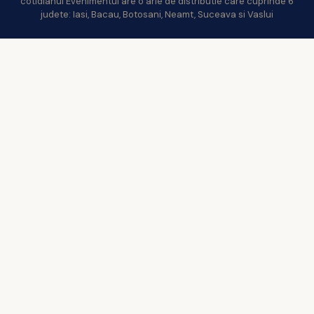
cotidianul Evenimentul are o arie de distributie care cuprinde 6
judete: Iasi, Bacau, Botosani, Neamt, Suceava si Vaslui