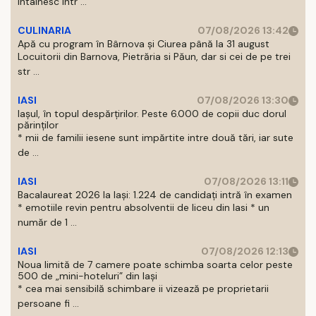
intalnesc intr ...
CULINARIA
07/08/2026 13:42
Apă cu program în Bârnova și Ciurea până la 31 august
Locuitorii din Barnova, Pietrăria si Păun, dar si cei de pe trei
str ...
IASI
07/08/2026 13:30
Iașul, în topul despărțirilor. Peste 6.000 de copii duc dorul
părinților
* mii de familii iesene sunt impărtite intre două tări, iar sute
de ...
IASI
07/08/2026 13:11
Bacalaureat 2026 la Iași: 1.224 de candidați intră în examen
* emotiile revin pentru absolventii de liceu din Iasi * un
număr de 1 ...
IASI
07/08/2026 12:13
Noua limită de 7 camere poate schimba soarta celor peste
500 de „mini-hoteluri” din Iași
* cea mai sensibilă schimbare ii vizează pe proprietarii
persoane fi ...