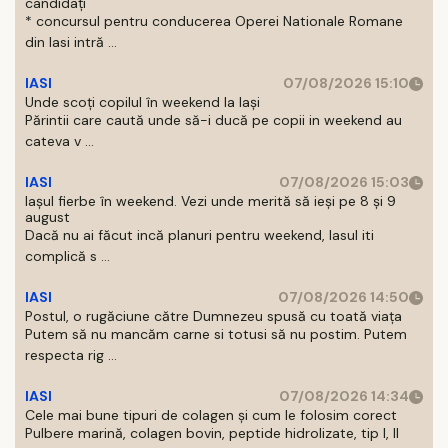
candidați
* concursul pentru conducerea Operei Nationale Romane
din Iasi intră ...
IASI
07/08/2026 15:10
Unde scoți copilul în weekend la Iași
Părintii care caută unde să-i ducă pe copii in weekend au
cateva v ...
IASI
07/08/2026 15:03
Iașul fierbe în weekend. Vezi unde merită să ieși pe 8 și 9
august
Dacă nu ai făcut incă planuri pentru weekend, Iasul iti
complică s ...
IASI
07/08/2026 14:50
Postul, o rugăciune către Dumnezeu spusă cu toată viața
Putem să nu mancăm carne si totusi să nu postim. Putem
respecta rig ...
IASI
07/08/2026 14:34
Cele mai bune tipuri de colagen și cum le folosim corect
Pulbere marină, colagen bovin, peptide hidrolizate, tip I, II