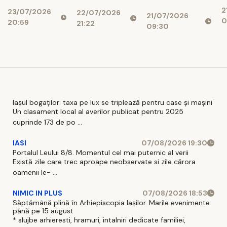
ș
de milioane
Cotroceni
conduce
2
d
23/07/2026
de euro dacă
22/07/2026
explică de ce
21/07/2026
partidul”
0
20:59
r
21:22
legea
cresc
09:30
i
salarizării nu
suveraniștii
trece”
Iașul bogaților: taxa pe lux se triplează pentru case și mașini
Un clasament local al averilor publicat pentru 2025
cuprinde 173 de po ...
IASI
07/08/2026 19:30
Portalul Leului 8/8. Momentul cel mai puternic al verii
Există zile care trec aproape neobservate si zile cărora
oamenii le- ...
NIMIC IN PLUS
07/08/2026 18:53
Săptămână plină în Arhiepiscopia Iașilor. Marile evenimente
până pe 15 august
* slujbe arhieresti, hramuri, intalniri dedicate familiei,