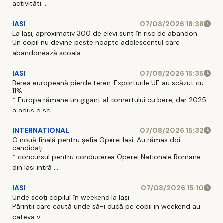
activităti ...
IASI
07/08/2026 18:38
La Iași, aproximativ 300 de elevi sunt în risc de abandon
Un copil nu devine peste noapte adolescentul care
abandonează scoala ...
IASI
07/08/2026 15:35
Berea europeană pierde teren. Exporturile UE au scăzut cu
11%
* Europa rămane un gigant al comertului cu bere, dar 2025
a adus o sc ...
INTERNATIONAL
07/08/2026 15:32
O nouă finală pentru șefia Operei Iași. Au rămas doi
candidați
* concursul pentru conducerea Operei Nationale Romane
din Iasi intră ...
IASI
07/08/2026 15:10
Unde scoți copilul în weekend la Iași
Părintii care caută unde să-i ducă pe copii in weekend au
cateva v ...