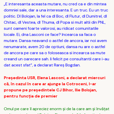
„E interesanta aceasta mutare, nu cred ca e din mintea
domniei sale, dar a una interesanta. E un truc. Eu un truc
politic. Dl Bolojan, la fel ca dl Boc, dl Flutur, dl Dumitrel, dl
Chitac, dl Vestea, dl Thuma, dl Popa si mult altii din PNL,
sunt oameni foarte valorosi, au ridicat comunitatile
locale. Ei, dna Lasconi ce face? Incearca sa faca o
mutare. Dansa neavand o astfel de ancora, iar noi avem
nenumarate, avem 20 de optiuni, dansa nu are o astfel
de ancora pe care sa o foloseasca si incearca sa mute
creand un oarecare sah. Ii felicit pe consultantii care i-au
dat acest sfat”, a declarat Rareș Bogdan.
Preşedinta USR, Elena Lasconi, a declarat miercuri
că, în cazul în care ar ajunge la Cotroceni, l-ar
propune pe preşedintele CJ Bihor, Ilie Bolojan,
pentru funcţia de premier
Omul pe care îl apreciez enorm şi de la care am şi învăţat