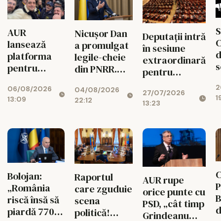
S
AUR
Nicușor Dan
Deputații intră
C
lansează
a promulgat
în sesiune
d
platforma
legile-cheie
extraordinară
s
pentru
din PNRR.
pentru
p
suspendarea
Codul
deblocarea
2
ș
06/08/2026
lui Nicușor
04/08/2026
Urbanismului
27/07/2026
banilor din
1
13:09
22:12
Dan
intră în
13:23
PNRR
d
vigoare
C
Bolojan:
Raportul
AUR rupe
P
„România
care zguduie
orice punte cu
B
riscă însă să
scena
PSD, „cât timp
d
piardă 770
politică!
Grindeanu