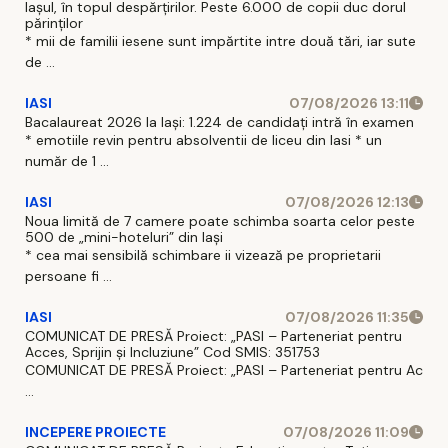
Iașul, în topul despărțirilor. Peste 6.000 de copii duc dorul
părinților
* mii de familii iesene sunt impărtite intre două tări, iar sute
de ...
IASI
07/08/2026 13:11
Bacalaureat 2026 la Iași: 1.224 de candidați intră în examen
* emotiile revin pentru absolventii de liceu din Iasi * un
număr de 1 ...
IASI
07/08/2026 12:13
Noua limită de 7 camere poate schimba soarta celor peste
500 de „mini-hoteluri” din Iași
* cea mai sensibilă schimbare ii vizează pe proprietarii
persoane fi ...
IASI
07/08/2026 11:35
COMUNICAT DE PRESĂ Proiect: „PASI – Parteneriat pentru
Acces, Sprijin și Incluziune” Cod SMIS: 351753
COMUNICAT DE PRESĂ Proiect: „PASI – Parteneriat pentru Ac
...
INCEPERE PROIECTE
07/08/2026 11:09