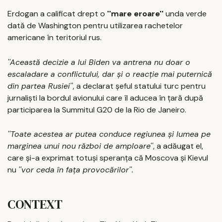
Erdogan a calificat drept o
''mare eroare''
unda verde
dată de Washington pentru utilizarea rachetelor
americane în teritoriul rus.
''Această decizie a lui Biden va antrena nu doar o
escaladare a conflictului, dar şi o reacţie mai puternică
din partea Rusiei''
, a declarat şeful statului turc pentru
jurnalişti la bordul avionului care îl aducea în ţară după
participarea la Summitul G20 de la Rio de Janeiro.
''Toate acestea ar putea conduce regiunea şi lumea pe
marginea unui nou război de amploare''
, a adăugat el,
care şi-a exprimat totuşi speranţa că Moscova şi Kievul
nu
''vor ceda în faţa provocărilor''.
CONTEXT