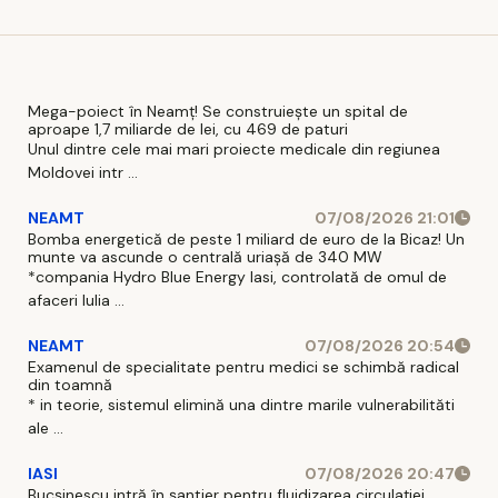
când vor
național
intra în
vigoare
Mega-poiect în Neamț! Se construiește un spital de
aproape 1,7 miliarde de lei, cu 469 de paturi
Unul dintre cele mai mari proiecte medicale din regiunea
Moldovei intr ...
NEAMT
07/08/2026 21:01
Bomba energetică de peste 1 miliard de euro de la Bicaz! Un
munte va ascunde o centrală uriașă de 340 MW
*compania Hydro Blue Energy Iasi, controlată de omul de
afaceri Iulia ...
NEAMT
07/08/2026 20:54
Examenul de specialitate pentru medici se schimbă radical
din toamnă
* in teorie, sistemul elimină una dintre marile vulnerabilităti
ale ...
IASI
07/08/2026 20:47
Bucșinescu intră în șantier pentru fluidizarea circulației