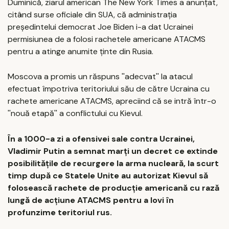
Duminică, ziarul american The New York Times a anunţat,
citând surse oficiale din SUA, că administraţia
preşedintelui democrat Joe Biden i-a dat Ucrainei
permisiunea de a folosi rachetele americane ATACMS
pentru a atinge anumite ţinte din Rusia.
Moscova a promis un răspuns ''adecvat'' la atacul
efectuat împotriva teritoriului său de către Ucraina cu
rachete americane ATACMS, apreciind că se intră într-o
''nouă etapă'' a conflictului cu Kievul.
În a 1000-a zi a ofensivei sale contra Ucrainei,
Vladimir Putin a semnat marţi un decret ce extinde
posibilităţile de recurgere la arma nucleară, la scurt
timp după ce Statele Unite au autorizat Kievul să
folosească rachete de producţie americană cu rază
lungă de acţiune ATACMS pentru a lovi în
profunzime teritoriul rus.