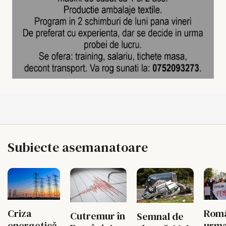
Subiecte asemanatoare
Criza
Româ
Cutremur în
Semnal de
energetică
urm