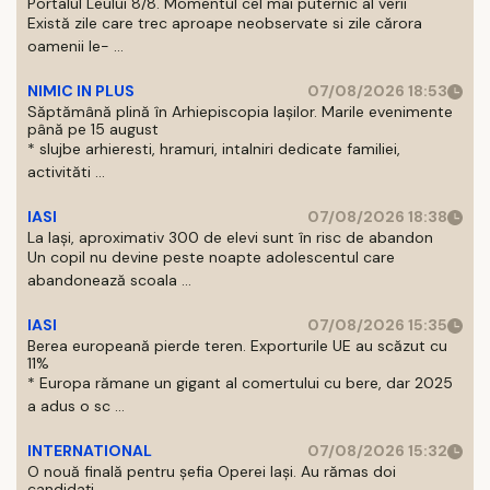
Portalul Leului 8/8. Momentul cel mai puternic al verii
Există zile care trec aproape neobservate si zile cărora
oamenii le- ...
NIMIC IN PLUS
07/08/2026 18:53
Săptămână plină în Arhiepiscopia Iașilor. Marile evenimente
până pe 15 august
* slujbe arhieresti, hramuri, intalniri dedicate familiei,
activităti ...
IASI
07/08/2026 18:38
La Iași, aproximativ 300 de elevi sunt în risc de abandon
Un copil nu devine peste noapte adolescentul care
abandonează scoala ...
IASI
07/08/2026 15:35
Berea europeană pierde teren. Exporturile UE au scăzut cu
11%
* Europa rămane un gigant al comertului cu bere, dar 2025
a adus o sc ...
INTERNATIONAL
07/08/2026 15:32
O nouă finală pentru șefia Operei Iași. Au rămas doi
candidați