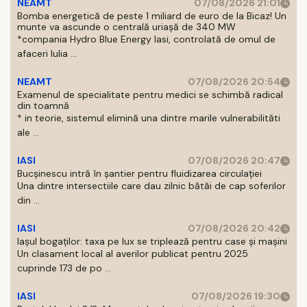
NEAMT
07/08/2026 21:01
Bomba energetică de peste 1 miliard de euro de la Bicaz! Un
munte va ascunde o centrală uriașă de 340 MW
*compania Hydro Blue Energy Iasi, controlată de omul de
afaceri Iulia ...
NEAMT
07/08/2026 20:54
Examenul de specialitate pentru medici se schimbă radical
din toamnă
* in teorie, sistemul elimină una dintre marile vulnerabilităti
ale ...
IASI
07/08/2026 20:47
Bucșinescu intră în șantier pentru fluidizarea circulației
Una dintre intersectiile care dau zilnic bătăi de cap soferilor
din ...
IASI
07/08/2026 20:42
Iașul bogaților: taxa pe lux se triplează pentru case și mașini
Un clasament local al averilor publicat pentru 2025
cuprinde 173 de po ...
IASI
07/08/2026 19:30