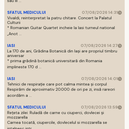
sau III ...
SFATUL MEDICULUI
07/08/2026 14:31
Vivaldi, reinterpretat la patru chitare. Concert la Palatul
Culturii
* Romanian Guitar Quartet incheie la Iasi turneul national
„Anot ...
IASI
07/08/2026 14:27
La 170 de ani, Grădina Botanică din Iași are propriul timbru
aniversar
* prima grădină botanică universitară din Romania
implineste 170 d ...
IASI
07/08/2026 14:01
Tehnici de respirație care pot calma mintea și corpul
Respirăm de aproximativ 20.000 de ori pe zi, insă rareori
acordăm a ...
SFATUL MEDICULUI
07/08/2026 13:59
Rețeta zilei: Ruladă de carne cu ciuperci, dovlecei și
mozzarella
Carnea tocată, ciupercile, dovlecelul si mozzarella se
intalnesc intr ...