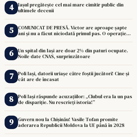
Iașul pregătește cel mai mare cimitir public din
ultimele decenii
COMUNICAT DE PRESĂ. Victor are aproape șapte
ani și nu a făcut niciodată primul pas. O operație
de 33.000 de euro îi poate schimba viața.
Un spital din Iași are doar 2% din paturi ocupate.
Noile date CNAS, surprinzătoare
Poli Iași, datorii uriașe către foștii jucători! Cine și
cât are de încasat
Poli Iași răspunde acuzațiilor: „Clubul era la un pas
de dispariție. Nu rescrieți istoria!”
Guvern nou la Chișinău! Vasile Tofan promite
aderarea Republicii Moldova la UE până în 2028