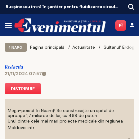
Bucșinescu intră în șantier pentru fluidizarea circulației
Pagina principală
Actualitate
INAPOI
Redactia
21/11/2024 07:57
DISTRIBUIE
Mega-poiect în Neamț! Se construiește un spital de
aproape 1,7 miliarde de lei, cu 469 de paturi
Unul dintre cele mai mari proiecte medicale din regiunea
Moldovei intr ...