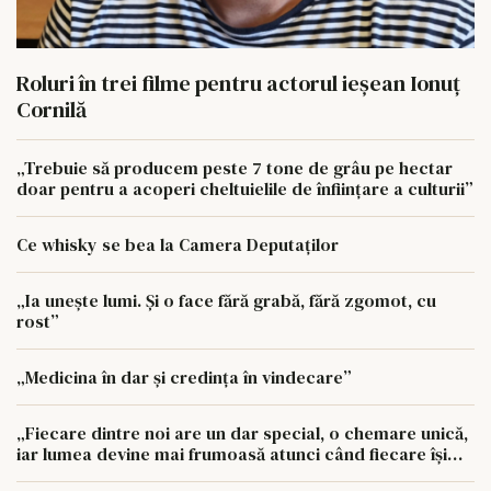
Roluri în trei filme pentru actorul ieşean Ionuţ
Cornilă
„Trebuie să producem peste 7 tone de grâu pe hectar
doar pentru a acoperi cheltuielile de înființare a culturii”
Ce whisky se bea la Camera Deputaților
„Ia unește lumi. Și o face fără grabă, fără zgomot, cu
rost”
„Medicina în dar și credința în vindecare”
„Fiecare dintre noi are un dar special, o chemare unică,
iar lumea devine mai frumoasă atunci când fiecare își
urmează drumul cu sufletul deschis”