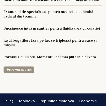
MW
Examenul de specialitate pentru medici se schimbă
radical din toamnă
Bucșinescu intră în șantier pentru fluidizarea circulației
Iașul bogaților: taxa pe lux se triplează pentru case și
mașini
Portalul Leului 8/8. Momentul cel mai puternic al verii
MAI MULTE STIRI
La Iași
Moldova
Republica Moldova
Economie
In