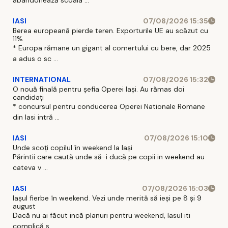
IASI
07/08/2026 15:35
Berea europeană pierde teren. Exporturile UE au scăzut cu
11%
* Europa rămane un gigant al comertului cu bere, dar 2025
a adus o sc ...
INTERNATIONAL
07/08/2026 15:32
O nouă finală pentru șefia Operei Iași. Au rămas doi
candidați
* concursul pentru conducerea Operei Nationale Romane
din Iasi intră ...
IASI
07/08/2026 15:10
Unde scoți copilul în weekend la Iași
Părintii care caută unde să-i ducă pe copii in weekend au
cateva v ...
IASI
07/08/2026 15:03
Iașul fierbe în weekend. Vezi unde merită să ieși pe 8 și 9
august
Dacă nu ai făcut incă planuri pentru weekend, Iasul iti
complică s ...