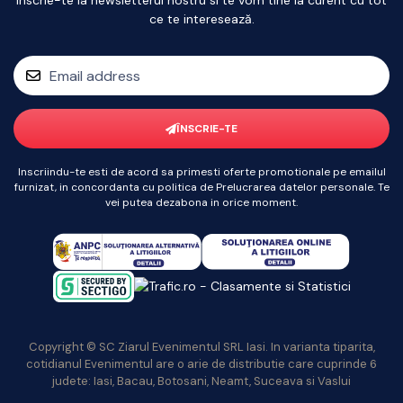
Inscrie-te la newsletterul nostru si te vom tine la curent cu tot
ce te interesează.
ÎNSCRIE-TE
Inscriindu-te esti de acord sa primesti oferte promotionale pe emailul
furnizat, in concordanta cu politica de Prelucrarea datelor personale. Te
vei putea dezabona in orice moment.
Copyright © SC Ziarul Evenimentul SRL Iasi. In varianta tiparita,
cotidianul Evenimentul are o arie de distributie care cuprinde 6
judete: Iasi, Bacau, Botosani, Neamt, Suceava si Vaslui