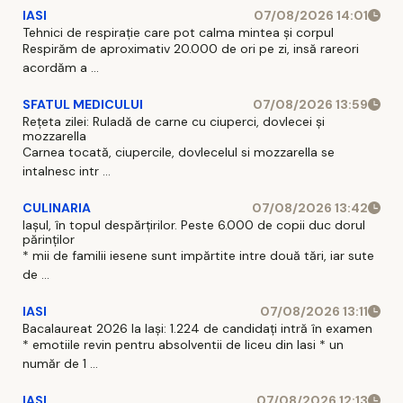
IASI
07/08/2026 14:01
Tehnici de respirație care pot calma mintea și corpul
Respirăm de aproximativ 20.000 de ori pe zi, insă rareori
acordăm a ...
SFATUL MEDICULUI
07/08/2026 13:59
Rețeta zilei: Ruladă de carne cu ciuperci, dovlecei și
mozzarella
Carnea tocată, ciupercile, dovlecelul si mozzarella se
intalnesc intr ...
CULINARIA
07/08/2026 13:42
Iașul, în topul despărțirilor. Peste 6.000 de copii duc dorul
părinților
* mii de familii iesene sunt impărtite intre două tări, iar sute
de ...
IASI
07/08/2026 13:11
Bacalaureat 2026 la Iași: 1.224 de candidați intră în examen
* emotiile revin pentru absolventii de liceu din Iasi * un
număr de 1 ...
IASI
07/08/2026 12:13