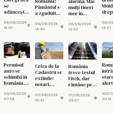
România!
alarmă: Mai
se
Mold
Pământul s-
mulți tineri
adâncește.
drep
a zguduit
mor în
Fabricile
și si
din nou în
accidente
06/08/2026
06/0
mari pot
feme
06/08/2026
06/08/2026
zona
rutiere
16:01
14:27
rămâne
14:40
14:34
seismică
decât din
fără
Vrancea
cauza
energie în
tuberculozei
orele de
și a
vârf
drogurilor
Permisul
Rom
Criza de la
România
auto se
intră
Cadastru se
trece testul
schimbă în
star
extinde:
Fitch, dar
România.
aler
notari,
rămâne pe
Ce reguli
ener
dezvoltatori
marginea
03/08/2026
31/07
noi îi
02/08/2026
01/08/2026
și bănci,
prăpastiei
07:58
20:19
așteaptă
10:41
06:57
afectați de
financiare
pe șoferi și
blocajul