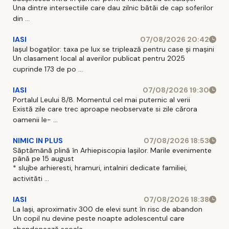
Una dintre intersectiile care dau zilnic bătăi de cap soferilor
din ...
IASI
07/08/2026 20:42
Iașul bogaților: taxa pe lux se triplează pentru case și mașini
Un clasament local al averilor publicat pentru 2025
cuprinde 173 de po ...
IASI
07/08/2026 19:30
Portalul Leului 8/8. Momentul cel mai puternic al verii
Există zile care trec aproape neobservate si zile cărora
oamenii le- ...
NIMIC IN PLUS
07/08/2026 18:53
Săptămână plină în Arhiepiscopia Iașilor. Marile evenimente
până pe 15 august
* slujbe arhieresti, hramuri, intalniri dedicate familiei,
activităti ...
IASI
07/08/2026 18:38
La Iași, aproximativ 300 de elevi sunt în risc de abandon
Un copil nu devine peste noapte adolescentul care
abandonează scoala ...