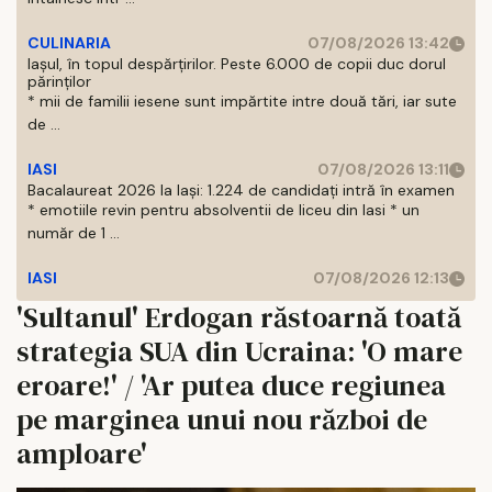
CULINARIA
07/08/2026 13:42
Iașul, în topul despărțirilor. Peste 6.000 de copii duc dorul
părinților
* mii de familii iesene sunt impărtite intre două tări, iar sute
de ...
IASI
07/08/2026 13:11
Bacalaureat 2026 la Iași: 1.224 de candidați intră în examen
* emotiile revin pentru absolventii de liceu din Iasi * un
număr de 1 ...
IASI
07/08/2026 12:13
'Sultanul' Erdogan răstoarnă toată
strategia SUA din Ucraina: 'O mare
eroare!' / 'Ar putea duce regiunea
pe marginea unui nou război de
amploare'