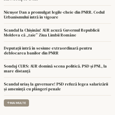
Nicușor Dan a promulgat legile-cheie din PNRR. Codul
Urbanismului intră în vigoare
Scandal la Chișinău! AUR acuză Guvernul Republicii
Moldova că „taie” Ziua Limbii Române
Deputații intră în sesiune extraordinară pentru
deblocarea banilor din PNRR
Sondaj CURS: AUR domină scena politică. PSD și PNL, la
mare distanță
Scandal uriaș la guvernare! PSD refuză legea salarizării
și amenință cu plângeri penale
MAI MULTE