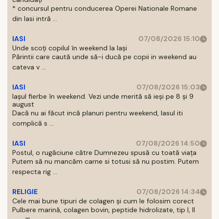
* concursul pentru conducerea Operei Nationale Romane
din Iasi intră ...
IASI
07/08/2026 15:10
Unde scoți copilul în weekend la Iași
Părintii care caută unde să-i ducă pe copii in weekend au
cateva v ...
IASI
07/08/2026 15:03
Iașul fierbe în weekend. Vezi unde merită să ieși pe 8 și 9
august
Dacă nu ai făcut incă planuri pentru weekend, Iasul iti
complică s ...
IASI
07/08/2026 14:50
Postul, o rugăciune către Dumnezeu spusă cu toată viața
Putem să nu mancăm carne si totusi să nu postim. Putem
respecta rig ...
RELIGIE
07/08/2026 14:34
Cele mai bune tipuri de colagen și cum le folosim corect
Pulbere marină, colagen bovin, peptide hidrolizate, tip I, II