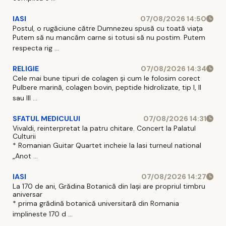
IASI
07/08/2026 14:50
Postul, o rugăciune către Dumnezeu spusă cu toată viața
Putem să nu mancăm carne si totusi să nu postim. Putem
respecta rig ...
RELIGIE
07/08/2026 14:34
Cele mai bune tipuri de colagen și cum le folosim corect
Pulbere marină, colagen bovin, peptide hidrolizate, tip I, II
sau III ...
SFATUL MEDICULUI
07/08/2026 14:31
Vivaldi, reinterpretat la patru chitare. Concert la Palatul
Culturii
* Romanian Guitar Quartet incheie la Iasi turneul national
„Anot ...
IASI
07/08/2026 14:27
La 170 de ani, Grădina Botanică din Iași are propriul timbru
aniversar
* prima grădină botanică universitară din Romania
implineste 170 d ...