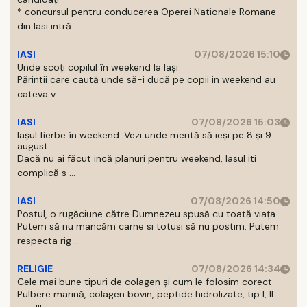
* concursul pentru conducerea Operei Nationale Romane
din Iasi intră ...
IASI
07/08/2026 15:10
Unde scoți copilul în weekend la Iași
Părintii care caută unde să-i ducă pe copii in weekend au
cateva v ...
IASI
07/08/2026 15:03
Iașul fierbe în weekend. Vezi unde merită să ieși pe 8 și 9
august
Dacă nu ai făcut incă planuri pentru weekend, Iasul iti
complică s ...
IASI
07/08/2026 14:50
Postul, o rugăciune către Dumnezeu spusă cu toată viața
Putem să nu mancăm carne si totusi să nu postim. Putem
respecta rig ...
RELIGIE
07/08/2026 14:34
Cele mai bune tipuri de colagen și cum le folosim corect
Pulbere marină, colagen bovin, peptide hidrolizate, tip I, II