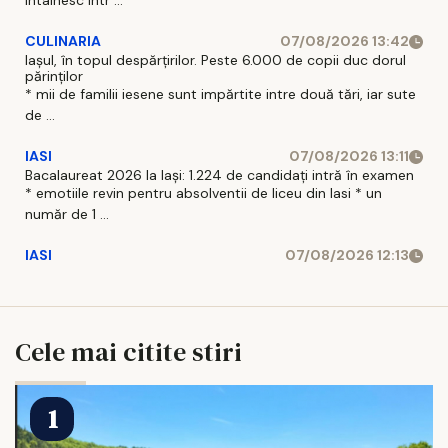
intalnesc intr ...
CULINARIA
07/08/2026 13:42
Iașul, în topul despărțirilor. Peste 6.000 de copii duc dorul
părinților
* mii de familii iesene sunt impărtite intre două tări, iar sute
de ...
IASI
07/08/2026 13:11
Bacalaureat 2026 la Iași: 1.224 de candidați intră în examen
* emotiile revin pentru absolventii de liceu din Iasi * un
număr de 1 ...
IASI
07/08/2026 12:13
Cele mai citite stiri