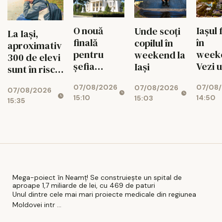
340 MW
O nouă
Iașul 
Unde scoți
La Iași,
finală
în
copilul în
aproximativ
pentru
week
weekend la
300 de elevi
șefia
Vezi 
Iași
sunt în risc
Operei Iași.
merit
de abandon
07/08/2026
07/08
Au rămas
ieși pe
07/08/2026
07/08/2026
15:10
14:50
15:03
doi
9 aug
15:35
candidați
Mega-poiect în Neamț! Se construiește un spital de
aproape 1,7 miliarde de lei, cu 469 de paturi
Unul dintre cele mai mari proiecte medicale din regiunea
Moldovei intr ...