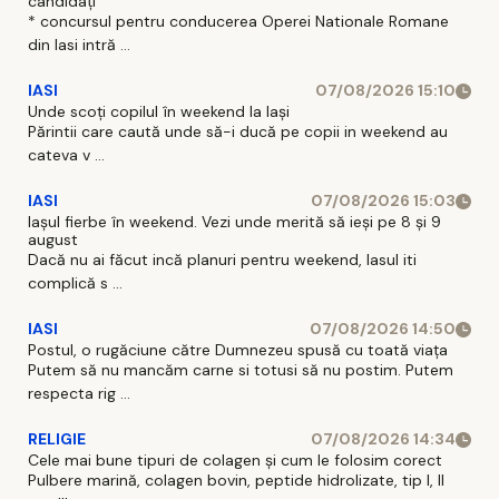
candidați
* concursul pentru conducerea Operei Nationale Romane
din Iasi intră ...
IASI
07/08/2026 15:10
Unde scoți copilul în weekend la Iași
Părintii care caută unde să-i ducă pe copii in weekend au
cateva v ...
IASI
07/08/2026 15:03
Iașul fierbe în weekend. Vezi unde merită să ieși pe 8 și 9
august
Dacă nu ai făcut incă planuri pentru weekend, Iasul iti
complică s ...
IASI
07/08/2026 14:50
Postul, o rugăciune către Dumnezeu spusă cu toată viața
Putem să nu mancăm carne si totusi să nu postim. Putem
respecta rig ...
RELIGIE
07/08/2026 14:34
Cele mai bune tipuri de colagen și cum le folosim corect
Pulbere marină, colagen bovin, peptide hidrolizate, tip I, II