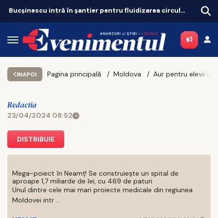
Bucșinescu intră în șantier pentru fluidizarea circulației
Pagina principală
Moldova
Aur pentru elevii ieș
INAPOI
Redactia
23/04/2024 08:52
DISTRIBUIE
Mega-poiect în Neamț! Se construiește un spital de
aproape 1,7 miliarde de lei, cu 469 de paturi
Unul dintre cele mai mari proiecte medicale din regiunea
Moldovei intr ...