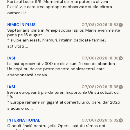
Portalul Leului 8/8. Momentul cel mai puternic al verii
Există zile care trec aproape neobservate si zile cărora
oamenii le- ...
NIMIC IN PLUS
07/08/2026 18:53
Săptămână plină în Arhiepiscopia Iașilor. Marile evenimente
până pe 15 august
* slujbe arhieresti, hramuri, intalniri dedicate familiei,
activităti ...
IASI
07/08/2026 18:38
La Iași, aproximativ 300 de elevi sunt în risc de abandon
Un copil nu devine peste noapte adolescentul care
abandonează scoala ...
IASI
07/08/2026 15:35
Berea europeană pierde teren. Exporturile UE au scăzut cu
11%
* Europa rămane un gigant al comertului cu bere, dar 2025
a adus o sc ...
INTERNATIONAL
07/08/2026 15:32
O nouă finală pentru șefia Operei Iași. Au rămas doi