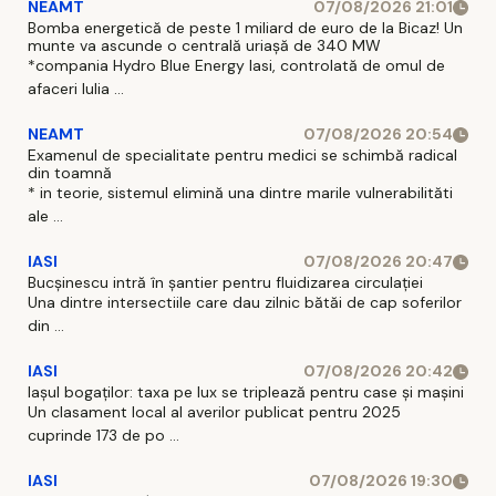
NEAMT
07/08/2026 21:01
Bomba energetică de peste 1 miliard de euro de la Bicaz! Un
munte va ascunde o centrală uriașă de 340 MW
*compania Hydro Blue Energy Iasi, controlată de omul de
afaceri Iulia ...
NEAMT
07/08/2026 20:54
Examenul de specialitate pentru medici se schimbă radical
din toamnă
* in teorie, sistemul elimină una dintre marile vulnerabilităti
ale ...
IASI
07/08/2026 20:47
Bucșinescu intră în șantier pentru fluidizarea circulației
Una dintre intersectiile care dau zilnic bătăi de cap soferilor
din ...
IASI
07/08/2026 20:42
Iașul bogaților: taxa pe lux se triplează pentru case și mașini
Un clasament local al averilor publicat pentru 2025
cuprinde 173 de po ...
IASI
07/08/2026 19:30