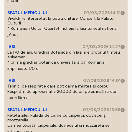
sau III ...
SFATUL MEDICULUI
07/08/2026 14:31
Vivaldi, reinterpretat la patru chitare. Concert la Palatul
Culturii
* Romanian Guitar Quartet incheie la Iasi turneul national
„Anot ...
IASI
07/08/2026 14:27
La 170 de ani, Grădina Botanică din Iași are propriul timbru
aniversar
* prima grădină botanică universitară din Romania
implineste 170 d ...
IASI
07/08/2026 14:01
Tehnici de respirație care pot calma mintea și corpul
Respirăm de aproximativ 20.000 de ori pe zi, insă rareori
acordăm a ...
SFATUL MEDICULUI
07/08/2026 13:59
Rețeta zilei: Ruladă de carne cu ciuperci, dovlecei și
mozzarella
Carnea tocată, ciupercile, dovlecelul si mozzarella se
intalnesc intr ...