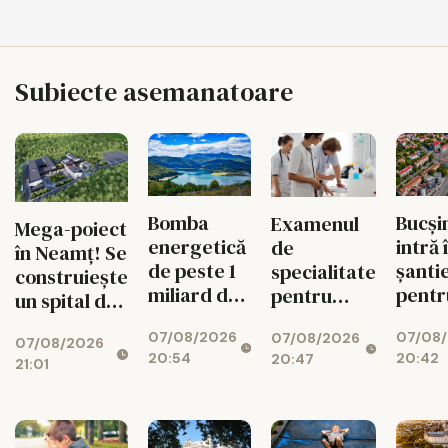
Subiecte asemanatoare
Bomba
Bucși
Examenul
Mega-poiect
energetică
intră 
de
în Neamț! Se
de peste 1
șanti
specialitate
construiește
miliard de
pentr
pentru
un spital de
euro de la
fluid
medici se
aproape 1,7
07/08/2026
07/08
Bicaz! Un
circul
07/08/2026
schimbă
07/08/2026
miliarde de
20:54
20:42
20:47
munte va
radical din
21:01
lei, cu 469
ascunde o
toamnă
de paturi
centrală
uriașă de