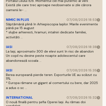
Portalul Leului 8/8. Momentul cel mai puternic al verii
Există zile care trec aproape neobservate si zile cărora
oamenii le- ...
NIMIC IN PLUS
07/08/2026 18:53
Săptămână plină în Arhiepiscopia Iașilor. Marile evenimente
până pe 15 august
* slujbe arhieresti, hramuri, intalniri dedicate familiei,
activităti ...
IASI
07/08/2026 18:38
La Iași, aproximativ 300 de elevi sunt în risc de abandon
Un copil nu devine peste noapte adolescentul care
abandonează scoala ...
IASI
07/08/2026 15:35
Berea europeană pierde teren. Exporturile UE au scăzut cu
11%
* Europa rămane un gigant al comertului cu bere, dar 2025
a adus o sc ...
INTERNATIONAL
07/08/2026 15:32
O nouă finală pentru șefia Operei Iași. Au rămas doi
candidați