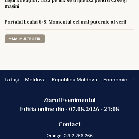
mașini
Portalul Leului 8/8. Momentul cel mai puternic al verii
MAI MULTE STIRI
La Iași
Moldova
Republica Moldova
Economie
In
Ziarul Evenimentul
Editia online din -
07.08.2026
-
23:08
Contact
Orange: 0752 266 266