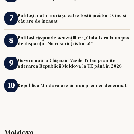
Poli Iași, datorii uriașe către foștii jucători! Cine și
cât are de încasat
Poli Iași răspunde acuzațiilor: „Clubul era la un pas
de dispariție. Nu rescrieți istoria!”
Guvern nou la Chișinău! Vasile Tofan promite
aderarea Republicii Moldova la UE până în 2028
Republica Moldova are un nou premier desemnat
Moldova