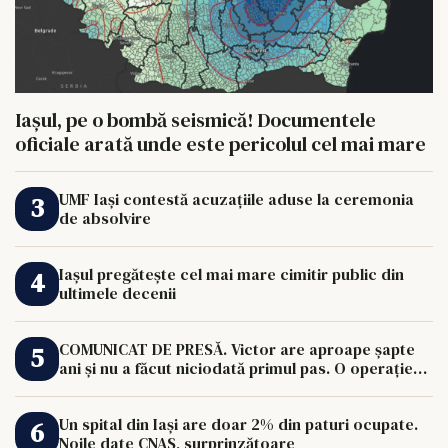
Iașul, pe o bombă seismică! Documentele
oficiale arată unde este pericolul cel mai mare
UMF Iași contestă acuzațiile aduse la ceremonia
de absolvire
Iașul pregătește cel mai mare cimitir public din
ultimele decenii
COMUNICAT DE PRESĂ. Victor are aproape șapte
ani și nu a făcut niciodată primul pas. O operație
de 33.000 de euro îi poate schimba viața.
Un spital din Iași are doar 2% din paturi ocupate.
Noile date CNAS, surprinzătoare