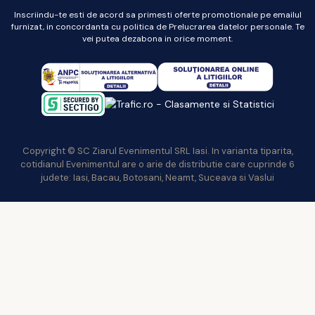
Inscriindu-te esti de acord sa primesti oferte promotionale pe emailul
furnizat, in concordanta cu politica de Prelucrarea datelor personale. Te
vei putea dezabona in orice moment.
Copyright © SC Ziarul Evenimentul SRL Iasi. In varianta tiparita,
cotidianul Evenimentul are o arie de distributie care cuprinde 6
judete: Iasi, Bacau, Botosani, Neamt, Suceava si Vaslui