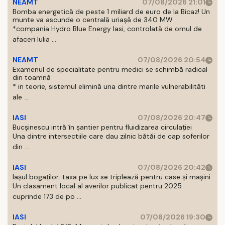
NEAMT
07/08/2026 21:01
Bomba energetică de peste 1 miliard de euro de la Bicaz! Un
munte va ascunde o centrală uriașă de 340 MW
*compania Hydro Blue Energy Iasi, controlată de omul de
afaceri Iulia ...
NEAMT
07/08/2026 20:54
Examenul de specialitate pentru medici se schimbă radical
din toamnă
* in teorie, sistemul elimină una dintre marile vulnerabilităti
ale ...
IASI
07/08/2026 20:47
Bucșinescu intră în șantier pentru fluidizarea circulației
Una dintre intersectiile care dau zilnic bătăi de cap soferilor
din ...
IASI
07/08/2026 20:42
Iașul bogaților: taxa pe lux se triplează pentru case și mașini
Un clasament local al averilor publicat pentru 2025
cuprinde 173 de po ...
IASI
07/08/2026 19:30