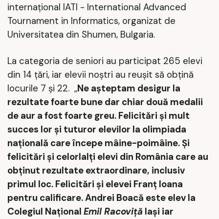
internațional IATI - International Advanced
Tournament in Informatics, organizat de
Universitatea din Shumen, Bulgaria.
La categoria de seniori au participat 265 elevi
din 14 țări, iar elevii noștri au reușit să obțină
locurile 7 și 22.
„
Ne așteptam desigur la
rezultate foarte bune dar chiar două medalii
de aur a fost foarte greu. Felicitări și mult
succes lor și tuturor elevilor la olimpiada
națională care începe mâine-poimâine. Și
felicitări și celorlalți elevi din România care au
obținut rezultate extraordinare, inclusiv
primul loc. Felicitări și elevei Franț Ioana
pentru calificare. Andrei Boacă este elev la
Colegiul Naţional
Emil Racoviţă
Iaşi iar