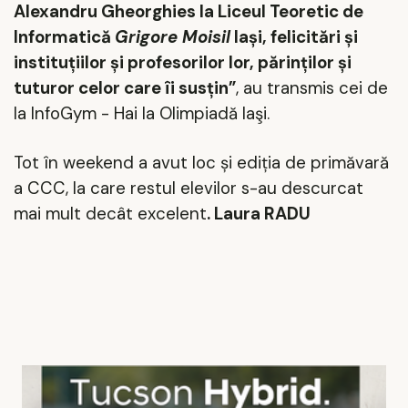
Alexandru Gheorghies la Liceul Teoretic de
Informatică
Grigore Moisil
Iași, felicitări și
instituțiilor și profesorilor lor, părinților și
tuturor celor care îi susțin”
, au
transmis cei de
la InfoGym - Hai la Olimpiadă Iaşi
.
Tot
în weekend a avut loc și ediția de primăvară
a CCC, la care restul elevilor s-au descurcat
mai mult decât excelent
.
Laura RADU