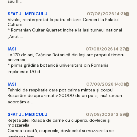
sau III ...
SFATUL MEDICULUI
07/08/2026 14:31
Vivaldi, reinterpretat la patru chitare. Concert la Palatul
Culturii
* Romanian Guitar Quartet incheie la Iasi turneul national
„Anot ...
IASI
07/08/2026 14:27
La 170 de ani, Grădina Botanică din Iași are propriul timbru
aniversar
* prima grădină botanică universitară din Romania
implineste 170 d ...
IASI
07/08/2026 14:01
Tehnici de respirație care pot calma mintea și corpul
Respirăm de aproximativ 20.000 de ori pe zi, insă rareori
acordăm a ...
SFATUL MEDICULUI
07/08/2026 13:59
Rețeta zilei: Ruladă de carne cu ciuperci, dovlecei și
mozzarella
Carnea tocată, ciupercile, dovlecelul si mozzarella se