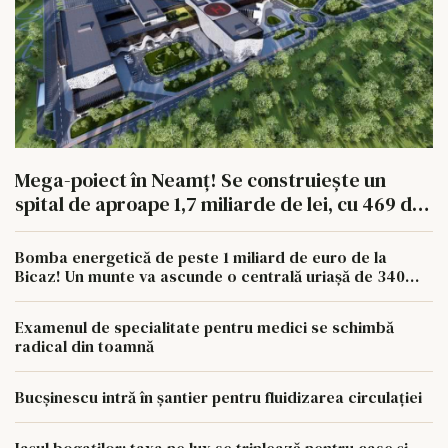
Mega-poiect în Neamț! Se construiește un
spital de aproape 1,7 miliarde de lei, cu 469 de
paturi
Bomba energetică de peste 1 miliard de euro de la
Bicaz! Un munte va ascunde o centrală uriașă de 340
MW
Examenul de specialitate pentru medici se schimbă
radical din toamnă
Bucșinescu intră în șantier pentru fluidizarea circulației
Iașul bogaților: taxa pe lux se triplează pentru case și