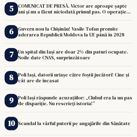
COMUNICAT DE PRESĂ. Victor are aproape șapte
ani și nu a făcut niciodată primul pas. O operație
de 33.000 de euro îi poate schimba viața.
Guvern nou la Chișinău! Vasile Tofan promite
aderarea Republicii Moldova la UE până în 2028
Un spital din Iași are doar 2% din paturi ocupate.
Noile date CNAS, surprinzătoare
Poli Iași, datorii uriașe către foștii jucători! Cine și
cât are de încasat
Poli Iași răspunde acuzațiilor: „Clubul era la un pas
de dispariție. Nu rescrieți istoria!”
Scandal la vârful puterii pe angajările din Sănătate