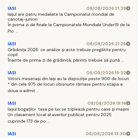
IASI
08/08/2026 21:29
Iaşul are patru medaliate la Campionatul mondial de
canotaj-juniori
În prima zi de finale la Campionatele Mondiale Under19 de la
Plo ...
IASI
08/08/2026 21:25
Grădinița 2026: ce analize și acte trebuie pregătite pentru
copil
Înainte de prima zi de grădinită, părintii trebuie să pună ...
IASI
08/08/2026 19:32
Viitorii meseriași din Iași au la dispoziție peste 900 de locuri
* din cele 975 de locuri obisnuite rămase pentru etapa a
doua a admit ...
IASI
08/08/2026 19:16
Iașul bogaților: taxa pe lux se triplează pentru case și mașini
Un clasament local al averilor publicat pentru 2025
cuprinde 173 de po ...
IASI
08/08/2026 13:30