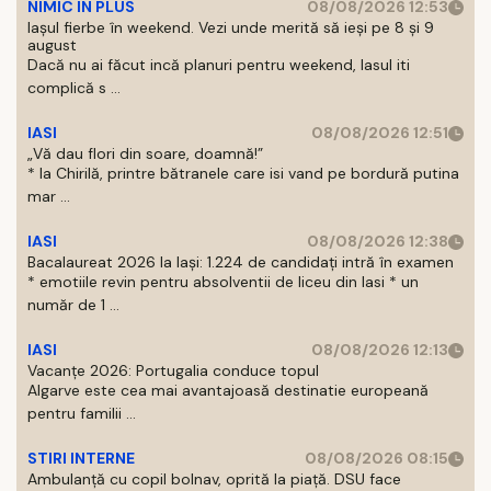
NIMIC IN PLUS
08/08/2026 12:53
Iașul fierbe în weekend. Vezi unde merită să ieși pe 8 și 9
august
Dacă nu ai făcut incă planuri pentru weekend, Iasul iti
complică s ...
IASI
08/08/2026 12:51
„Vă dau flori din soare, doamnă!”
* la Chirilă, printre bătranele care isi vand pe bordură putina
mar ...
IASI
08/08/2026 12:38
Bacalaureat 2026 la Iași: 1.224 de candidați intră în examen
* emotiile revin pentru absolventii de liceu din Iasi * un
număr de 1 ...
IASI
08/08/2026 12:13
Vacanțe 2026: Portugalia conduce topul
Algarve este cea mai avantajoasă destinatie europeană
pentru familii ...
STIRI INTERNE
08/08/2026 08:15
Ambulanță cu copil bolnav, oprită la piață. DSU face