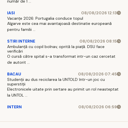
număr de 1 ...
IASI
08/08/2026 12:13
Vacanțe 2026: Portugalia conduce topul
Algarve este cea mai avantajoasă destinatie europeană
pentru familii ...
STIRI INTERNE
08/08/2026 08:15
Ambulanță cu copil bolnav, oprită la piață. DSU face
verificări
O cursă către spital s-a transformat intr-un caz cercetat
de autorit ...
BACAU
08/08/2026 07:45
Studenții au dus reciclarea la UNTOLD într-un joc cu
superstiții
Electronicele uitate prin sertare au primit un rol neasteptat
la UNTOL ...
INTERN
08/08/2026 06:59