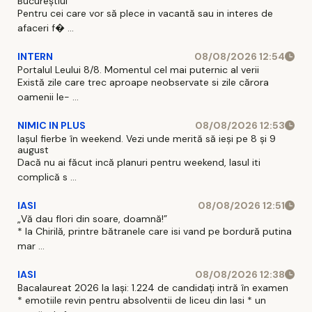
Bucureștiul
Pentru cei care vor să plece in vacantă sau in interes de
afaceri f� ...
INTERN
08/08/2026 12:54
Portalul Leului 8/8. Momentul cel mai puternic al verii
Există zile care trec aproape neobservate si zile cărora
oamenii le- ...
NIMIC IN PLUS
08/08/2026 12:53
Iașul fierbe în weekend. Vezi unde merită să ieși pe 8 și 9
august
Dacă nu ai făcut incă planuri pentru weekend, Iasul iti
complică s ...
IASI
08/08/2026 12:51
„Vă dau flori din soare, doamnă!”
* la Chirilă, printre bătranele care isi vand pe bordură putina
mar ...
IASI
08/08/2026 12:38
Bacalaureat 2026 la Iași: 1.224 de candidați intră în examen
* emotiile revin pentru absolventii de liceu din Iasi * un