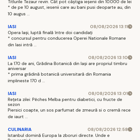
Titlurile Tezaur revin. Cât pot câștiga ieșenii din 10.000 de lei
* de pe 10 august, iesenii care au bani pusi deoparte au, din
10 augus ...
IASI
08/08/2026 13:11
Opera Iași, luptă finală între doi candidați
* concursul pentru conducerea Operei Nationale Romane
din Iasi intră ...
IASI
08/08/2026 13:10
La 170 de ani, Grădina Botanică din Iași are propriul timbru
aniversar
* prima grădină botanică universitară din Romania
implineste 170 d ...
IASI
08/08/2026 13:01
Rețeta zilei: Pêches Melba pentru diabetici, cu fructe de
sezon
Piersici coapte, un sos parfumat de zmeură si o cremă rece
de iaurt ...
CULINARIA
08/08/2026 12:58
Istanbul domină Europa la zboruri directe. Unde e