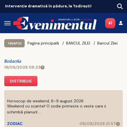
Intervenție dramatică în pădure, la Todirești!
Pagina principală
BANCUL ZILEI
Bancul Zilei
INAPOI
Redactia
19/06/2026 06:23
DISTRIBUIE
Horoscop de weekend, 8–9 august 2026
Weekend cu scantei! O zodie primeste o veste care ii
schimbă planuril ...
ZODIAC
08/08/2026 21:57