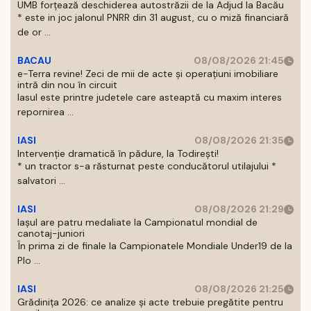
UMB forțează deschiderea autostrăzii de la Adjud la Bacău
* este in joc jalonul PNRR din 31 august, cu o miză financiară
de or ...
BACAU
08/08/2026 21:45
e-Terra revine! Zeci de mii de acte și operațiuni imobiliare
intră din nou în circuit
Iasul este printre judetele care asteaptă cu maxim interes
repornirea ...
IASI
08/08/2026 21:35
Intervenție dramatică în pădure, la Todirești!
* un tractor s-a răsturnat peste conducătorul utilajului *
salvatori ...
IASI
08/08/2026 21:29
Iaşul are patru medaliate la Campionatul mondial de
canotaj-juniori
În prima zi de finale la Campionatele Mondiale Under19 de la
Plo ...
IASI
08/08/2026 21:25
Grădinița 2026: ce analize și acte trebuie pregătite pentru