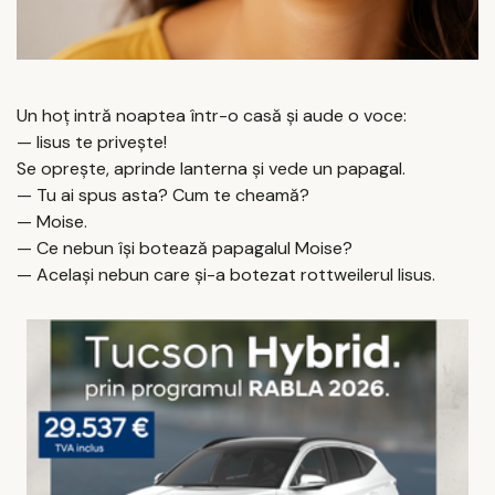
Un hoț intră noaptea într-o casă și aude o voce:
— Iisus te privește!
Se oprește, aprinde lanterna și vede un papagal.
— Tu ai spus asta? Cum te cheamă?
— Moise.
— Ce nebun își botează papagalul Moise?
— Același nebun care și-a botezat rottweilerul Iisus.