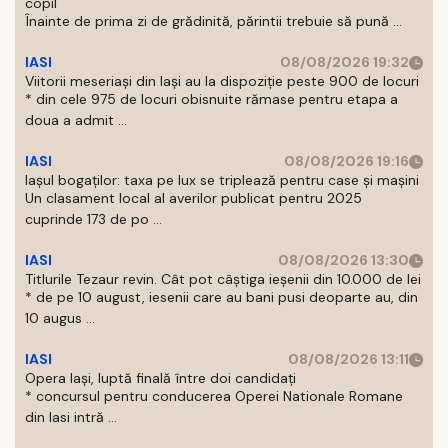
copil
Înainte de prima zi de grădinită, părintii trebuie să pună ...
IASI
08/08/2026 19:32
Viitorii meseriași din Iași au la dispoziție peste 900 de locuri
* din cele 975 de locuri obisnuite rămase pentru etapa a
doua a admit ...
IASI
08/08/2026 19:16
Iașul bogaților: taxa pe lux se triplează pentru case și mașini
Un clasament local al averilor publicat pentru 2025
cuprinde 173 de po ...
IASI
08/08/2026 13:30
Titlurile Tezaur revin. Cât pot câștiga ieșenii din 10.000 de lei
* de pe 10 august, iesenii care au bani pusi deoparte au, din
10 augus ...
IASI
08/08/2026 13:11
Opera Iași, luptă finală între doi candidați
* concursul pentru conducerea Operei Nationale Romane
din Iasi intră ...