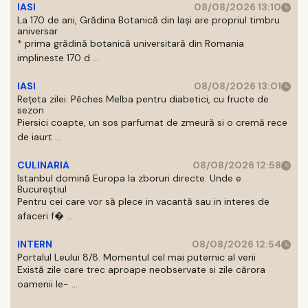
IASI
08/08/2026 13:10
La 170 de ani, Grădina Botanică din Iași are propriul timbru
aniversar
* prima grădină botanică universitară din Romania
implineste 170 d ...
IASI
08/08/2026 13:01
Rețeta zilei: Pêches Melba pentru diabetici, cu fructe de
sezon
Piersici coapte, un sos parfumat de zmeură si o cremă rece
de iaurt ...
CULINARIA
08/08/2026 12:58
Istanbul domină Europa la zboruri directe. Unde e
Bucureștiul
Pentru cei care vor să plece in vacantă sau in interes de
afaceri f� ...
INTERN
08/08/2026 12:54
Portalul Leului 8/8. Momentul cel mai puternic al verii
Există zile care trec aproape neobservate si zile cărora
oamenii le- ...