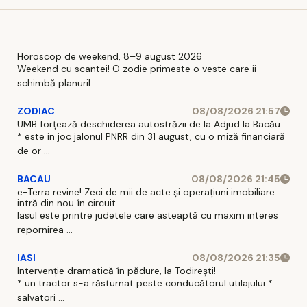
Horoscop de weekend, 8–9 august 2026
Weekend cu scantei! O zodie primeste o veste care ii
schimbă planuril ...
ZODIAC
08/08/2026 21:57
UMB forțează deschiderea autostrăzii de la Adjud la Bacău
* este in joc jalonul PNRR din 31 august, cu o miză financiară
de or ...
BACAU
08/08/2026 21:45
e-Terra revine! Zeci de mii de acte și operațiuni imobiliare
intră din nou în circuit
Iasul este printre judetele care asteaptă cu maxim interes
repornirea ...
IASI
08/08/2026 21:35
Intervenție dramatică în pădure, la Todirești!
* un tractor s-a răsturnat peste conducătorul utilajului *
salvatori ...