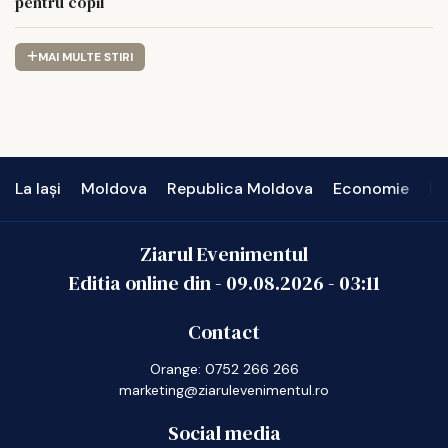
pentru copil
MAI MULTE STIRI
La Iași
Moldova
Republica Moldova
Economie
In
Ziarul Evenimentul
Editia online din -
09.08.2026
-
03:11
Contact
Orange: 0752 266 266
marketing@ziarulevenimentul.ro
Social media