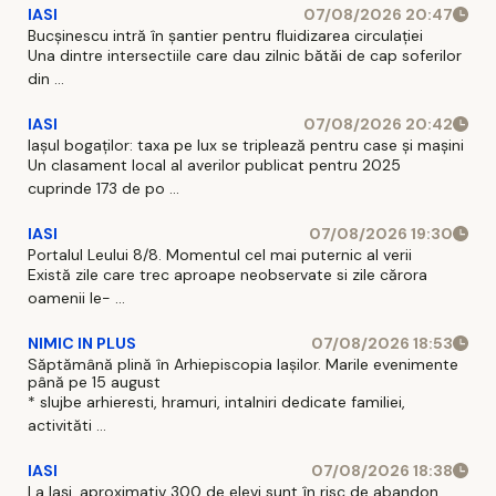
IASI
07/08/2026 20:47
Bucșinescu intră în șantier pentru fluidizarea circulației
Una dintre intersectiile care dau zilnic bătăi de cap soferilor
din ...
IASI
07/08/2026 20:42
Iașul bogaților: taxa pe lux se triplează pentru case și mașini
Un clasament local al averilor publicat pentru 2025
cuprinde 173 de po ...
IASI
07/08/2026 19:30
Portalul Leului 8/8. Momentul cel mai puternic al verii
Există zile care trec aproape neobservate si zile cărora
oamenii le- ...
NIMIC IN PLUS
07/08/2026 18:53
Săptămână plină în Arhiepiscopia Iașilor. Marile evenimente
până pe 15 august
* slujbe arhieresti, hramuri, intalniri dedicate familiei,
activităti ...
IASI
07/08/2026 18:38
La Iași, aproximativ 300 de elevi sunt în risc de abandon