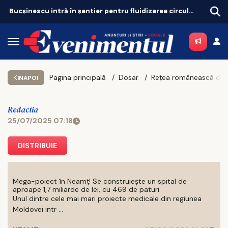
Bucșinescu intră în șantier pentru fluidizarea circulației
Pagina principală
Dosar
Rețea românească de infractori destructurată după furturi de jumătate de milion de euro
INAPOI
Redactia
25/07/2025 07:18
DISTRIBUIE
Mega-poiect în Neamț! Se construiește un spital de
aproape 1,7 miliarde de lei, cu 469 de paturi
Unul dintre cele mai mari proiecte medicale din regiunea
Moldovei intr ...