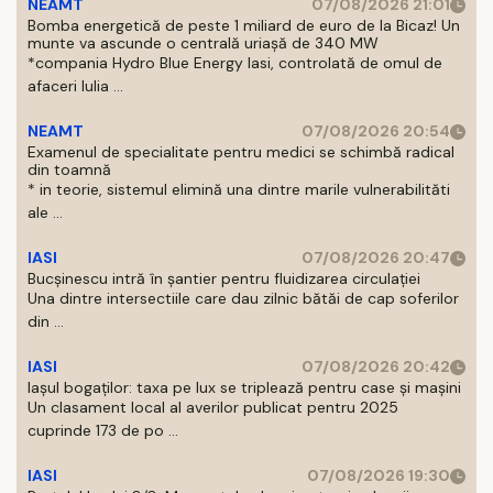
NEAMT
07/08/2026 21:01
Bomba energetică de peste 1 miliard de euro de la Bicaz! Un
munte va ascunde o centrală uriașă de 340 MW
*compania Hydro Blue Energy Iasi, controlată de omul de
afaceri Iulia ...
NEAMT
07/08/2026 20:54
Examenul de specialitate pentru medici se schimbă radical
din toamnă
* in teorie, sistemul elimină una dintre marile vulnerabilităti
ale ...
IASI
07/08/2026 20:47
Bucșinescu intră în șantier pentru fluidizarea circulației
Una dintre intersectiile care dau zilnic bătăi de cap soferilor
din ...
IASI
07/08/2026 20:42
Iașul bogaților: taxa pe lux se triplează pentru case și mașini
Un clasament local al averilor publicat pentru 2025
cuprinde 173 de po ...
IASI
07/08/2026 19:30