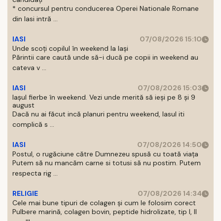
* concursul pentru conducerea Operei Nationale Romane
din Iasi intră ...
IASI
07/08/2026 15:10
Unde scoți copilul în weekend la Iași
Părintii care caută unde să-i ducă pe copii in weekend au
cateva v ...
IASI
07/08/2026 15:03
Iașul fierbe în weekend. Vezi unde merită să ieși pe 8 și 9
august
Dacă nu ai făcut incă planuri pentru weekend, Iasul iti
complică s ...
IASI
07/08/2026 14:50
Postul, o rugăciune către Dumnezeu spusă cu toată viața
Putem să nu mancăm carne si totusi să nu postim. Putem
respecta rig ...
RELIGIE
07/08/2026 14:34
Cele mai bune tipuri de colagen și cum le folosim corect
Pulbere marină, colagen bovin, peptide hidrolizate, tip I, II