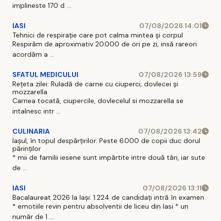
implineste 170 d ...
IASI
07/08/2026 14:01
Tehnici de respirație care pot calma mintea și corpul
Respirăm de aproximativ 20.000 de ori pe zi, insă rareori
acordăm a ...
SFATUL MEDICULUI
07/08/2026 13:59
Rețeta zilei: Ruladă de carne cu ciuperci, dovlecei și
mozzarella
Carnea tocată, ciupercile, dovlecelul si mozzarella se
intalnesc intr ...
CULINARIA
07/08/2026 13:42
Iașul, în topul despărțirilor. Peste 6.000 de copii duc dorul
părinților
* mii de familii iesene sunt impărtite intre două tări, iar sute
de ...
IASI
07/08/2026 13:11
Bacalaureat 2026 la Iași: 1.224 de candidați intră în examen
* emotiile revin pentru absolventii de liceu din Iasi * un
număr de 1 ...