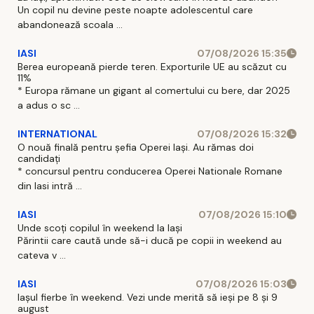
Un copil nu devine peste noapte adolescentul care
abandonează scoala ...
IASI
07/08/2026 15:35
Berea europeană pierde teren. Exporturile UE au scăzut cu
11%
* Europa rămane un gigant al comertului cu bere, dar 2025
a adus o sc ...
INTERNATIONAL
07/08/2026 15:32
O nouă finală pentru șefia Operei Iași. Au rămas doi
candidați
* concursul pentru conducerea Operei Nationale Romane
din Iasi intră ...
IASI
07/08/2026 15:10
Unde scoți copilul în weekend la Iași
Părintii care caută unde să-i ducă pe copii in weekend au
cateva v ...
IASI
07/08/2026 15:03
Iașul fierbe în weekend. Vezi unde merită să ieși pe 8 și 9
august