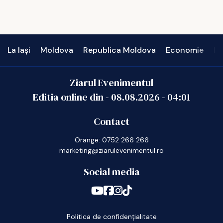
La Iași
Moldova
Republica Moldova
Economie
In
Ziarul Evenimentul
Editia online din -
08.08.2026
-
04:01
Contact
Orange: 0752 266 266
marketing@ziarulevenimentul.ro
Social media
Politica de confidențialitate