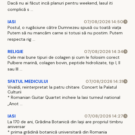
Dacă nu ai făcut incă planuri pentru weekend, Iasul iti
complică s ...
IASI
07/08/2026 14:50
Postul, o rugăciune către Dumnezeu spusă cu toată viața
Putem să nu mancăm carne si totusi să nu postim. Putem
respecta rig ...
RELIGIE
07/08/2026 14:34
Cele mai bune tipuri de colagen și cum le folosim corect
Pulbere marină, colagen bovin, peptide hidrolizate, tip I, II
sau III ...
SFATUL MEDICULUI
07/08/2026 14:31
Vivaldi, reinterpretat la patru chitare. Concert la Palatul
Culturii
* Romanian Guitar Quartet incheie la Iasi turneul national
„Anot ...
IASI
07/08/2026 14:27
La 170 de ani, Grădina Botanică din Iași are propriul timbru
aniversar
* prima grădină botanică universitară din Romania