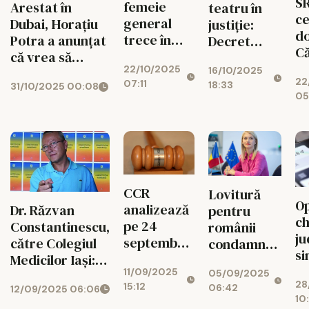
SR
femeie
Arestat în
teatru în
ce
general
Dubai, Horațiu
justiție:
do
trece în
Potra a anunțat
Decret
Că
rezervă.
că vrea să
semnat de
G
22/10/2025
Nicușor
16/10/2025
revină voluntar
Klaus
22
07:11
18:33
31/10/2025 00:08
Dan a
în țară: ”Nu am
Iohannis,
05
semnat
de ce să mă
anulat de
ascund”
instanță.
Judecătorii:
actul a fost
emis
nelegal
CCR
Lovitură
Op
analizează
Dr. Răzvan
pentru
ch
pe 24
Constantinescu,
românii
ju
septembrie
către Colegiul
condamnați
si
sesizările
Medicilor Iași:
care fug
un
11/09/2025
AUR
05/09/2025
Să se dispună
din țară -
28
ad
15:12
06:42
12/09/2025 06:06
împotriva
autorităților și
România
10
Ch
legilor