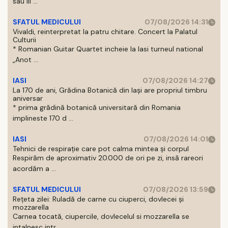
sau III ...
SFATUL MEDICULUI
07/08/2026 14:31
Vivaldi, reinterpretat la patru chitare. Concert la Palatul
Culturii
* Romanian Guitar Quartet incheie la Iasi turneul national
„Anot ...
IASI
07/08/2026 14:27
La 170 de ani, Grădina Botanică din Iași are propriul timbru
aniversar
* prima grădină botanică universitară din Romania
implineste 170 d ...
IASI
07/08/2026 14:01
Tehnici de respirație care pot calma mintea și corpul
Respirăm de aproximativ 20.000 de ori pe zi, insă rareori
acordăm a ...
SFATUL MEDICULUI
07/08/2026 13:59
Rețeta zilei: Ruladă de carne cu ciuperci, dovlecei și
mozzarella
Carnea tocată, ciupercile, dovlecelul si mozzarella se
intalnesc intr ...