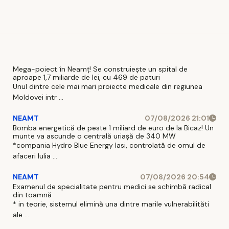
organizațiilor în
obține o
d
asumate
cauză să
victorie
in
de
recunoască
majoră la
fi
Guvernul
eroarea, să-și
CJUE. Alina
d
Bolojan
retragă
Gorghiu:
s
acuzațiile și să-
'Simt o
și
Mega-poiect în Neamț! Se construiește un spital de
și ceară scuze
satisfacţie
aproape 1,7 miliarde de lei, cu 469 de paturi
de
public, după
uriaşă'
Unul dintre cele mai mari proiecte medicale din regiunea
cum tot public
Moldovei intr ...
am fost
NEAMT
07/08/2026 21:01
denigrat
Bomba energetică de peste 1 miliard de euro de la Bicaz! Un
munte va ascunde o centrală uriașă de 340 MW
*compania Hydro Blue Energy Iasi, controlată de omul de
afaceri Iulia ...
NEAMT
07/08/2026 20:54
Examenul de specialitate pentru medici se schimbă radical
din toamnă
* in teorie, sistemul elimină una dintre marile vulnerabilităti
ale ...