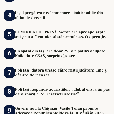
Iașul pregătește cel mai mare cimitir public din
ultimele decenii
COMUNICAT DE PRESĂ. Victor are aproape șapte
ani și nu a făcut niciodată primul pas. O operație
de 33.000 de euro îi poate schimba viața.
Un spital din Iași are doar 2% din paturi ocupate.
Noile date CNAS, surprinzătoare
Poli Iași, datorii uriașe către foștii jucători! Cine și
cât are de încasat
Poli Iași răspunde acuzațiilor: „Clubul era la un pas
de dispariție. Nu rescrieți istoria!”
Guvern nou la Chișinău! Vasile Tofan promite
aderarea Republicii Moldova la UE până în 2028