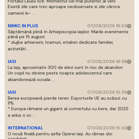
Portalul Leului 8/8. Momentul cel mai puternic al verii
Există zile care trec aproape neobservate si zile cărora
oamenii le- ...
NIMIC IN PLUS
07/08/2026 18:53
Săptămână plină în Arhiepiscopia Iașilor. Marile evenimente
până pe 15 august
* slujbe arhieresti, hramuri, intalniri dedicate familiei,
activităti ...
IASI
07/08/2026 18:38
La Iași, aproximativ 300 de elevi sunt în risc de abandon
Un copil nu devine peste noapte adolescentul care
abandonează scoala ...
IASI
07/08/2026 15:35
Berea europeană pierde teren. Exporturile UE au scăzut cu
11%
* Europa rămane un gigant al comertului cu bere, dar 2025
a adus o sc ...
INTERNATIONAL
07/08/2026 15:32
O nouă finală pentru șefia Operei Iași. Au rămas doi
candidați