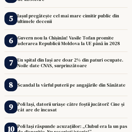
Iașul pregătește cel mai mare cimitir public din
ultimele decenii
Guvern nou la Chișinău! Vasile Tofan promite
aderarea Republicii Moldova la UE până în 2028
Un spital din Iași are doar 2% din paturi ocupate.
Noile date CNAS, surprinzătoare
Scandal la vârful puterii pe angajările din Sănătate
Poli Iași, datorii uriașe către foștii jucători! Cine și
cât are de încasat
Poli Iași răspunde acuzațiilor: „Clubul era la un pas
de dispariție. Nu rescrieți istoria!”