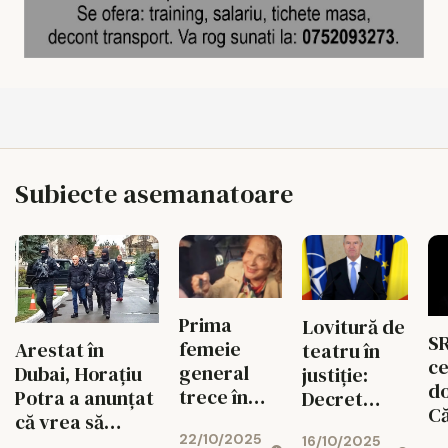
Subiecte asemanatoare
Prima
Lovitură de
SR
femeie
Arestat în
teatru în
ce
general
Dubai, Horațiu
justiție:
do
trece în
Potra a anunțat
Decret
Că
rezervă.
că vrea să
semnat de
G
22/10/2025
Nicușor
16/10/2025
revină voluntar
Klaus