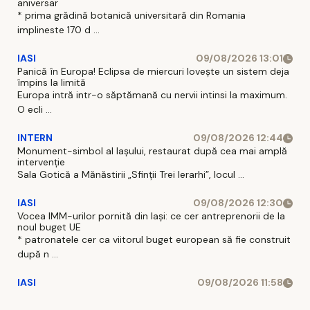
aniversar
* prima grădină botanică universitară din Romania
implineste 170 d ...
IASI
09/08/2026 13:01
Panică în Europa! Eclipsa de miercuri lovește un sistem deja
împins la limită
Europa intră intr-o săptămană cu nervii intinsi la maximum.
O ecli ...
INTERN
09/08/2026 12:44
Monument-simbol al Iaşului, restaurat după cea mai amplă
intervenţie
Sala Gotică a Mănăstirii „Sfinţii Trei Ierarhi”, locul ...
IASI
09/08/2026 12:30
Vocea IMM-urilor pornită din Iași: ce cer antreprenorii de la
noul buget UE
* patronatele cer ca viitorul buget european să fie construit
după n ...
IASI
09/08/2026 11:58