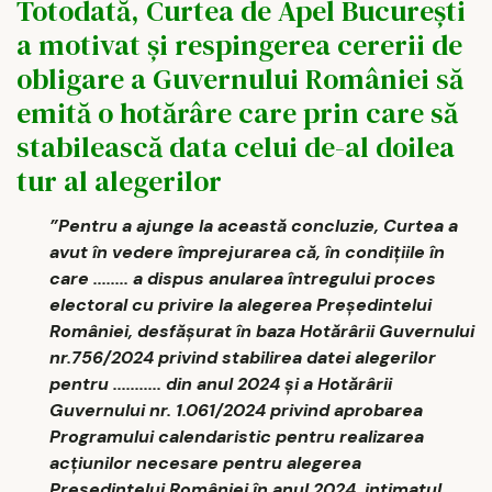
Totodată, Curtea de Apel Bucureşti
a motivat şi respingerea cererii de
obligare a Guvernului României să
emită o hotărâre care prin care să
stabilească data celui de-al doilea
tur al alegerilor
”Pentru a ajunge la această concluzie, Curtea a
avut în vedere împrejurarea că, în condiţiile în
care ........ a dispus anularea întregului proces
electoral cu privire la alegerea Preşedintelui
României, desfăşurat în baza Hotărârii Guvernului
nr.756/2024 privind stabilirea datei alegerilor
pentru ........... din anul 2024 şi a Hotărârii
Guvernului nr. 1.061/2024 privind aprobarea
Programului calendaristic pentru realizarea
acţiunilor necesare pentru alegerea
Preşedintelui României în anul 2024, intimatul