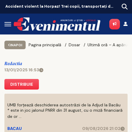
Accident violent la Horpaz! Trei copii, transportați de urgență la spital
Pagina principală
Dosar
Ultimă oră – A apărut motivarea Curții de Apel București în cazul Călin Georgescu
INAPOI
Redactia
13/01/2025 16:53
DISTRIBUIE
UMB forțează deschiderea autostrăzii de la Adjud la Bacău
* este in joc jalonul PNRR din 31 august, cu o miză financiară
de or ...
BACAU
09/08/2026 21:02