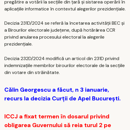
pregătire a votării la secţiile din ţară şi sistarea operării în
aplicaţiile informatice în contextul alegerilor prezidenţiale.
Decizia 231D/2024 se referă la încetarea activităţii BEC şi
a Birourilor electorale judeţene, după hotărârea CCR
privind anularea procesului electoral la alegerile
prezidenţiale.
Decizia 232D/2024 modifică un articol din 231D privind
indemnizaţiile membrilor birourilor electorale de la secţiile
din votare din străinătate.
Călin Georgescu a făcut, n 3 ianuarie,
recurs la decizia Curţii de Apel Bucureşti.
ICCJ a fixat termen în dosarul privind
obligarea Guvernului să reia turul 2 pe