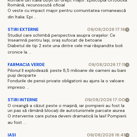
Românii din Italia obțin un drept major: Episcopia Ortodoxă
Română, recunoscută oficial
O veste cu impact major pentru comunitatea romanească
din Italia: Epi ...
STIRI EXTERNE
09/08/2026 17:16
Studiul care schimbă perspectiva asupra orașelor. Ce
înseamnă pentru Iași, oraș sufocat de betoane
Diabetul de tip 2 este una dintre cele mai răspandite boli
cronice la ...
FARMACIA VERDE
09/08/2026 17:11
Pilonul II explodează: peste 8,5 milioane de oameni au bani
puși deoparte
Fondurile de pensii private obligatorii au ajuns la o valoare
impresio ...
STIRI INTERNE
09/08/2026 17:00
O creangă a căzut peste o mașină, iar pompierii au fost la
un pas să rămână blocați de autoturismele parcate aiurea
O interventie care putea deveni dramatică la Iasi! Pompierii
au fost ...
IASI
09/08/2026 16:41