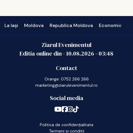
La Iași
Moldova
Republica Moldova
Economie
In
Ziarul Evenimentul
Editia online din -
10.08.2026
-
03:48
Contact
Orange: 0752 266 266
marketing@ziarulevenimentul.ro
Social media
Politica de confidențialitate
Termeni si conditii