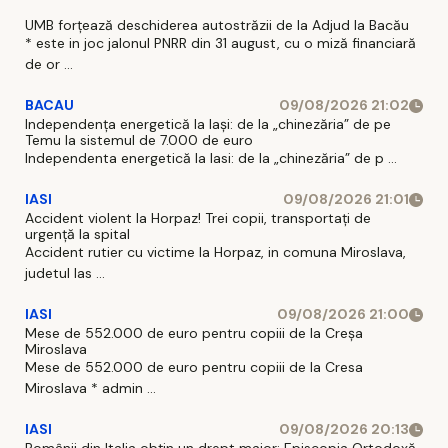
s
acuzațiile și să-
'Simt o
și
UMB forțează deschiderea autostrăzii de la Adjud la Bacău
și ceară scuze
satisfacţie
* este in joc jalonul PNRR din 31 august, cu o miză financiară
de
public, după
uriaşă'
de or ...
cum tot public
am fost
BACAU
09/08/2026 21:02
Independența energetică la Iași: de la „chinezăria” de pe
denigrat
Temu la sistemul de 7.000 de euro
Independenta energetică la Iasi: de la „chinezăria” de p ...
IASI
09/08/2026 21:01
Accident violent la Horpaz! Trei copii, transportați de
urgență la spital
Accident rutier cu victime la Horpaz, in comuna Miroslava,
judetul Ias ...
IASI
09/08/2026 21:00
Mese de 552.000 de euro pentru copiii de la Creșa
Miroslava
Mese de 552.000 de euro pentru copiii de la Cresa
Miroslava * admin ...
IASI
09/08/2026 20:13