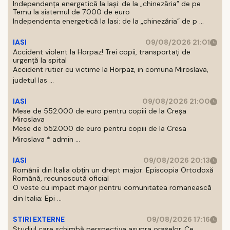
Independența energetică la Iași: de la „chinezăria” de pe
Temu la sistemul de 7.000 de euro
Independenta energetică la Iasi: de la „chinezăria” de p ...
IASI
09/08/2026 21:01
Accident violent la Horpaz! Trei copii, transportați de
urgență la spital
Accident rutier cu victime la Horpaz, in comuna Miroslava,
judetul Ias ...
IASI
09/08/2026 21:00
Mese de 552.000 de euro pentru copiii de la Creșa
Miroslava
Mese de 552.000 de euro pentru copiii de la Cresa
Miroslava * admin ...
IASI
09/08/2026 20:13
Românii din Italia obțin un drept major: Episcopia Ortodoxă
Română, recunoscută oficial
O veste cu impact major pentru comunitatea romanească
din Italia: Epi ...
STIRI EXTERNE
09/08/2026 17:16
Studiul care schimbă perspectiva asupra orașelor. Ce