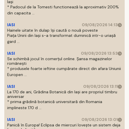
Iași
* Padocul de la Tomesti functionează la aproximativ 200%
din capacita ...
IASI
09/08/2026 14:13
Hainele uitate în dulap îşi caută o nouă poveste
Piaţa Unirii din Iaşi s-a transformat duminică intr-o uriaşă
gard ...
IASI
09/08/2026 13:53
Se schimbă jocul în comerțul online. Șansa magazinelor
românești
* produsele foarte ieftine cumpărate direct din afara Uniunii
Europen ...
IASI
09/08/2026 13:11
La 170 de ani, Grădina Botanică din Iași are propriul timbru
aniversar
* prima grădină botanică universitară din Romania
implineste 170 d ...
IASI
09/08/2026 13:01
Panică în Europa! Eclipsa de miercuri lovește un sistem deja