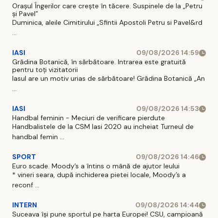
Orașul Îngerilor care crește în tăcere. Suspinele de la „Petru
și Pavel”
Duminica, aleile Cimitirului „Sfintii Apostoli Petru si Pavel&rd
...
IASI
09/08/2026 14:59
Grădina Botanică, în sărbătoare. Intrarea este gratuită
pentru toți vizitatorii
Iasul are un motiv urias de sărbătoare! Grădina Botanică „An
...
IASI
09/08/2026 14:53
Handbal feminin - Meciuri de verificare pierdute
Handbalistele de la CSM Iasi 2020 au incheiat Turneul de
handbal femin ...
SPORT
09/08/2026 14:46
Euro scade. Moody’s a întins o mână de ajutor leului
* vineri seara, după inchiderea pietei locale, Moody’s a
reconf ...
INTERN
09/08/2026 14:44
Suceava își pune sportul pe harta Europei! CSU, campioană