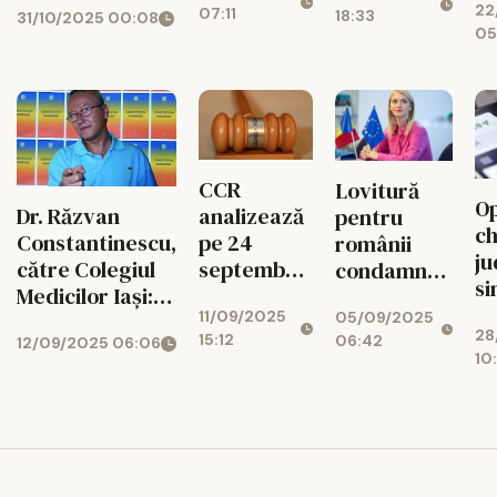
22
07:11
18:33
31/10/2025 00:08
Dan a
în țară: ”Nu am
Iohannis,
05
semnat
de ce să mă
anulat de
ascund”
instanță.
Judecătorii:
actul a fost
emis
nelegal
CCR
Lovitură
Op
analizează
Dr. Răzvan
pentru
ch
pe 24
Constantinescu,
românii
ju
septembrie
către Colegiul
condamnați
si
sesizările
Medicilor Iași:
care fug
un
11/09/2025
AUR
05/09/2025
Să se dispună
din țară -
28
ad
15:12
06:42
12/09/2025 06:06
împotriva
autorităților și
România
10
Ch
legilor
organizațiilor în
obține o
d
asumate
cauză să
victorie
in
de
recunoască
majoră la
fi
Guvernul
eroarea, să-și
CJUE. Alina
d
Bolojan
retragă
Gorghiu: