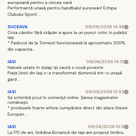
europeană pentru a cincea oară
Performantă uriasă pentru handbalul sucevean! Echipa
Clubului Sporti ...
SUCEAVA
09/08/2026 14:38
Criza câinilor fără stăpân a ajuns la un punct critic în județul
Iași
* Padocul de la Tomesti functionează la aproximativ 200%
din capacita ...
IASI
09/08/2026 14:13
Hainele uitate în dulap îşi caută o nouă poveste
Piaţa Unirii din Iaşi s-a transformat duminică intr-o uriaşă
gard ...
IASI
09/08/2026 13:53
Se schimbă jocul în comerțul online. Șansa magazinelor
românești
* produsele foarte ieftine cumpărate direct din afara Uniunii
Europen ...
IASI
09/08/2026 13:11
La 170 de ani, Grădina Botanică din Iași are propriul timbru