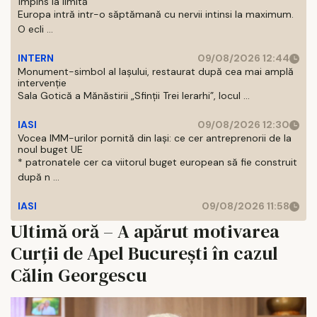
împins la limită
Europa intră intr-o săptămană cu nervii intinsi la maximum.
O ecli ...
INTERN
09/08/2026 12:44
Monument-simbol al Iaşului, restaurat după cea mai amplă
intervenţie
Sala Gotică a Mănăstirii „Sfinţii Trei Ierarhi”, locul ...
IASI
09/08/2026 12:30
Vocea IMM-urilor pornită din Iași: ce cer antreprenorii de la
noul buget UE
* patronatele cer ca viitorul buget european să fie construit
după n ...
IASI
09/08/2026 11:58
Ultimă oră – A apărut motivarea
Curții de Apel București în cazul
Călin Georgescu