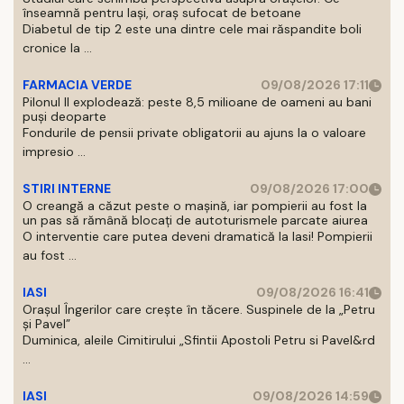
înseamnă pentru Iași, oraș sufocat de betoane
Diabetul de tip 2 este una dintre cele mai răspandite boli
cronice la ...
FARMACIA VERDE
09/08/2026 17:11
Pilonul II explodează: peste 8,5 milioane de oameni au bani
puși deoparte
Fondurile de pensii private obligatorii au ajuns la o valoare
impresio ...
STIRI INTERNE
09/08/2026 17:00
O creangă a căzut peste o mașină, iar pompierii au fost la
un pas să rămână blocați de autoturismele parcate aiurea
O interventie care putea deveni dramatică la Iasi! Pompierii
au fost ...
IASI
09/08/2026 16:41
Orașul Îngerilor care crește în tăcere. Suspinele de la „Petru
și Pavel”
Duminica, aleile Cimitirului „Sfintii Apostoli Petru si Pavel&rd
...
IASI
09/08/2026 14:59