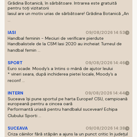
Grădina Botanică, în sărbătoare. Intrarea este gratuită
pentru toți vizitatorii
Iasul are un motiv urias de sărbătoare! Grădina Botanică „An
...
IASI
09/08/2026 14:53
Handbal feminin - Meciuri de verificare pierdute
Handbalistele de la CSM Iasi 2020 au incheiat Turneul de
handbal femin ...
SPORT
09/08/2026 14:46
Euro scade. Moody’s a întins o mână de ajutor leului
* vineri seara, după inchiderea pietei locale, Moody’s a
reconf ...
INTERN
09/08/2026 14:44
Suceava își pune sportul pe harta Europei! CSU, campioană
europeană pentru a cincea oară
Performantă uriasă pentru handbalul sucevean! Echipa
Clubului Sporti ...
SUCEAVA
09/08/2026 14:38
Criza câinilor fără stăpân a ajuns la un punct critic în județul