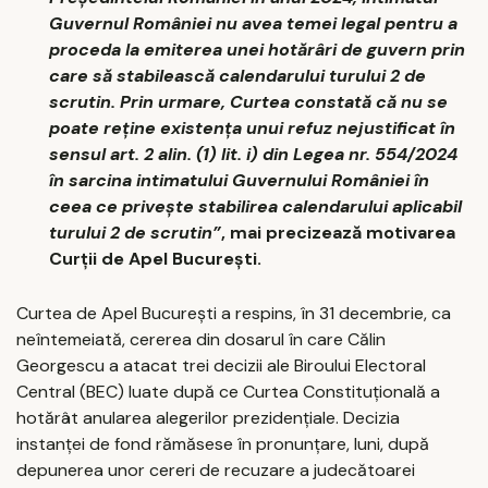
Guvernul României nu avea temei legal pentru a
proceda la emiterea unei hotărâri de guvern prin
care să stabilească calendarului turului 2 de
scrutin. Prin urmare, Curtea constată că nu se
poate reţine existenţa unui refuz nejustificat în
sensul art. 2 alin. (1) lit. i) din Legea nr. 554/2024
în sarcina intimatului Guvernului României în
ceea ce priveşte stabilirea calendarului aplicabil
turului 2 de scrutin”
, mai precizează motivarea
Curţii de Apel Bucureşti.
Curtea de Apel Bucureşti a respins, în 31 decembrie, ca
neîntemeiată, cererea din dosarul în care Călin
Georgescu a atacat trei decizii ale Biroului Electoral
Central (BEC) luate după ce Curtea Constituţională a
hotărât anularea alegerilor prezidenţiale. Decizia
instanţei de fond rămăsese în pronunţare, luni, după
depunerea unor cereri de recuzare a judecătoarei