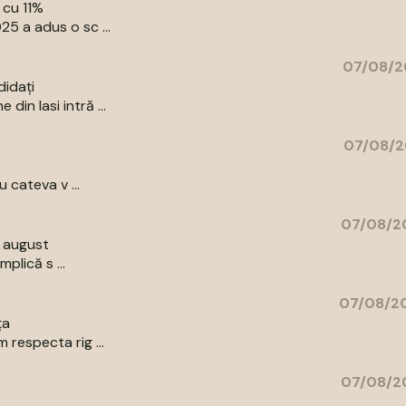
 cu 11%
5 a adus o sc ...
07/08/2
didați
in Iasi intră ...
07/08/2
 cateva v ...
07/08/20
9 august
plică s ...
07/08/20
ța
respecta rig ...
07/08/20