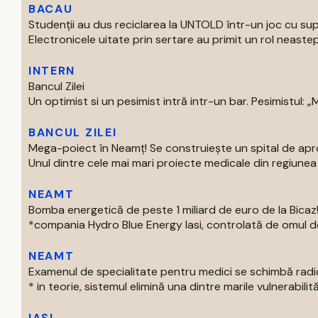
BACAU
Studenții au dus reciclarea la UNTOLD într-un joc cu supe
Electronicele uitate prin sertare au primit un rol neastep
INTERN
Bancul Zilei
Un optimist si un pesimist intră intr-un bar. Pesimistul: „Ma
BANCUL ZILEI
Mega-poiect în Neamț! Se construiește un spital de aproa
Unul dintre cele mai mari proiecte medicale din regiunea M
NEAMT
Bomba energetică de peste 1 miliard de euro de la Bic
*compania Hydro Blue Energy Iasi, controlată de omul de af
NEAMT
Examenul de specialitate pentru medici se schimbă radi
* in teorie, sistemul elimină una dintre marile vulnerabilităti
IASI