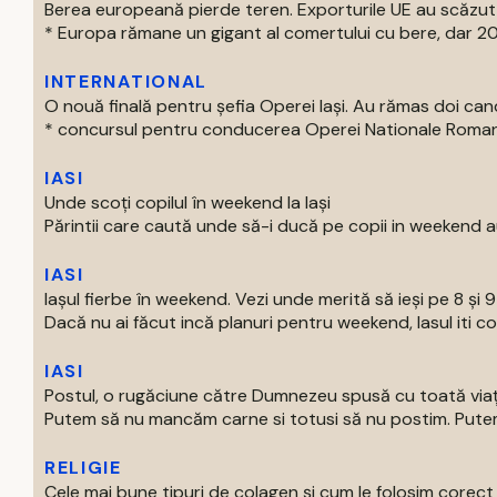
Berea europeană pierde teren. Exporturile UE au scăzut
* Europa rămane un gigant al comertului cu bere, dar 202
INTERNATIONAL
O nouă finală pentru șefia Operei Iași. Au rămas doi can
* concursul pentru conducerea Operei Nationale Romane d
IASI
Unde scoți copilul în weekend la Iași
Părintii care caută unde să-i ducă pe copii in weekend au
IASI
Iașul fierbe în weekend. Vezi unde merită să ieși pe 8 și 
Dacă nu ai făcut incă planuri pentru weekend, Iasul iti com
IASI
Postul, o rugăciune către Dumnezeu spusă cu toată via
Putem să nu mancăm carne si totusi să nu postim. Putem 
RELIGIE
Cele mai bune tipuri de colagen și cum le folosim corect