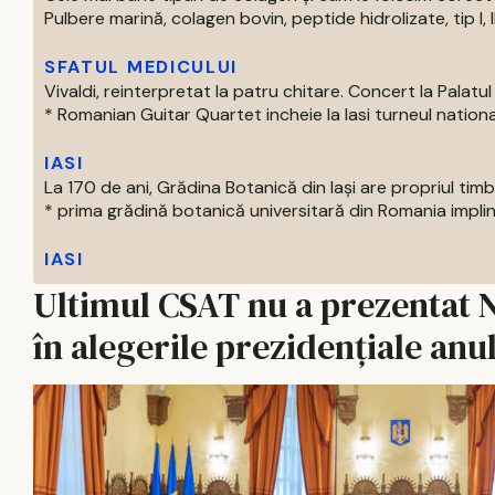
Pulbere marină, colagen bovin, peptide hidrolizate, tip I, II s
SFATUL MEDICULUI
Vivaldi, reinterpretat la patru chitare. Concert la Palatul 
* Romanian Guitar Quartet incheie la Iasi turneul national
IASI
La 170 de ani, Grădina Botanică din Iași are propriul tim
* prima grădină botanică universitară din Romania impline
IASI
Ultimul CSAT nu a prezentat 
în alegerile prezidențiale anu