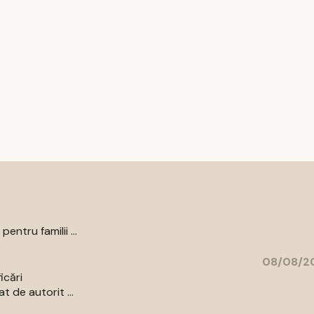
ntru familii ...
08/08/20
icări
 de autorit ...