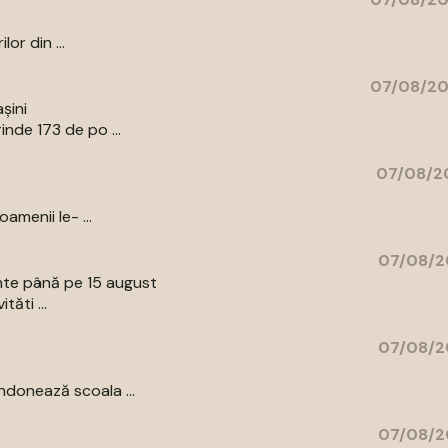
or din ...
07/08/20
șini
nde 173 de po ...
07/08/20
amenii le- ...
07/08/2
ente până pe 15 august
tăti ...
07/08/2
donează scoala ...
07/08/2