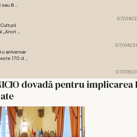
au III ...
07/08/2
Culturii
 „Anot ...
07/08/20
bru aniversar
ste 170 d ...
07/08/2
NICIO dovadă pentru implicarea 
late