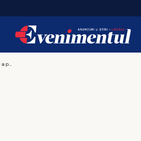
Ultimul CSAT nu a prezentat NICIO dovadă pentru implicarea Rusiei în alegerile prezidențiale anulate