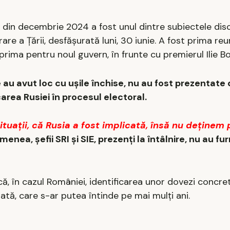
ale din decembrie 2024 a fost unul dintre subiectele dis
are a Țării, desfășurată luni, 30 iunie. A fost prima r
ima pentru noul guvern, în frunte cu premierul Ilie Bo
e au avut loc cu ușile închise, nu au fost prezentate
area Rusiei în procesul electoral.
ituații, că Rusia a fost implicată, însă nu deținem
enea, șefii SRI și SIE, prezenți la întâlnire, nu au fur
, în cazul României, identificarea unor dovezi concret
ată, care s-ar putea întinde pe mai mulți ani.