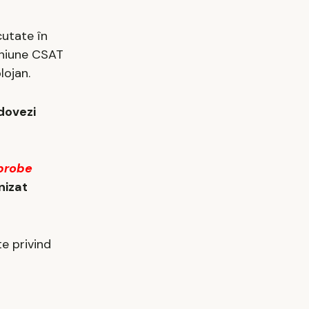
cutate în
euniune CSAT
lojan.
 dovezi
 probe
nizat
e privind