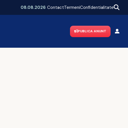
Mega-poiect în Neamț! Se construiește un spital de aproape 1,7 miliarde de lei, cu 469 de paturi
08.08.2026
Contact
Termeni
Confidentialitate
PUBLICA ANUNT