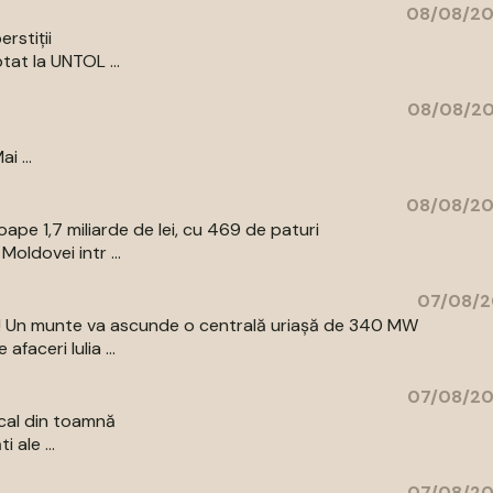
08/08/20
rstiții
tat la UNTOL ...
08/08/20
i ...
08/08/20
pe 1,7 miliarde de lei, cu 469 de paturi
oldovei intr ...
07/08/2
az! Un munte va ascunde o centrală uriașă de 340 MW
aceri Iulia ...
07/08/20
cal din toamnă
 ale ...
07/08/20