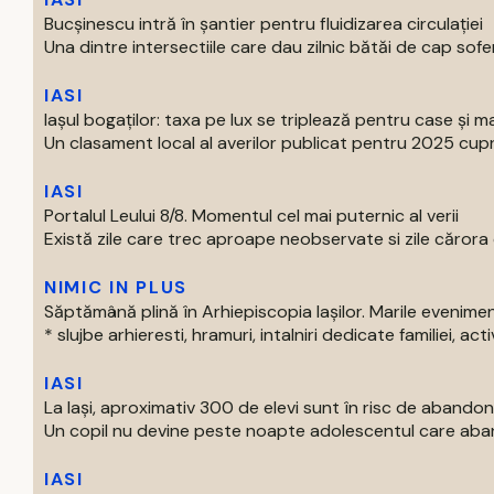
Bucșinescu intră în șantier pentru fluidizarea circulației
Una dintre intersectiile care dau zilnic bătăi de cap soferil
IASI
Iașul bogaților: taxa pe lux se triplează pentru case și ma
Un clasament local al averilor publicat pentru 2025 cupri
IASI
Portalul Leului 8/8. Momentul cel mai puternic al verii
Există zile care trec aproape neobservate si zile cărora o
NIMIC IN PLUS
Săptămână plină în Arhiepiscopia Iașilor. Marile evenim
* slujbe arhieresti, hramuri, intalniri dedicate familiei, activi
IASI
La Iași, aproximativ 300 de elevi sunt în risc de abandon
Un copil nu devine peste noapte adolescentul care aban
IASI