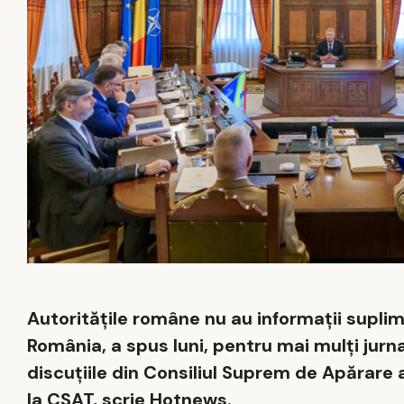
Autorităţile române nu au informaţii suplim
România, a spus luni, pentru mai mulți jurnal
discuţiile din Consiliul Suprem de Apărare a
la CSAT, scrie Hotnews.