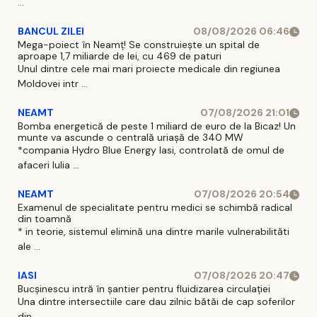
...
BANCUL ZILEI
08/08/2026 06:46
Mega-poiect în Neamț! Se construiește un spital de
aproape 1,7 miliarde de lei, cu 469 de paturi
Unul dintre cele mai mari proiecte medicale din regiunea
Moldovei intr ...
NEAMT
07/08/2026 21:01
Bomba energetică de peste 1 miliard de euro de la Bicaz! Un
munte va ascunde o centrală uriașă de 340 MW
*compania Hydro Blue Energy Iasi, controlată de omul de
afaceri Iulia ...
NEAMT
07/08/2026 20:54
Examenul de specialitate pentru medici se schimbă radical
din toamnă
* in teorie, sistemul elimină una dintre marile vulnerabilităti
ale ...
IASI
07/08/2026 20:47
Bucșinescu intră în șantier pentru fluidizarea circulației
Una dintre intersectiile care dau zilnic bătăi de cap soferilor
din ...