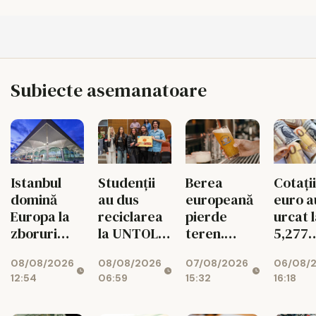
Subiecte asemanatoare
Istanbul
Studenții
Berea
Cotații
domină
au dus
europeană
euro a
Europa la
reciclarea
pierde
urcat 
zboruri
la UNTOLD
teren.
5,277
directe.
într-un joc
Exporturile
lei/eu
08/08/2026
08/08/2026
07/08/2026
06/08/
Unde e
cu
UE au
12:54
06:59
15:32
16:18
Bucureștiul
superstiții
scăzut cu
11%