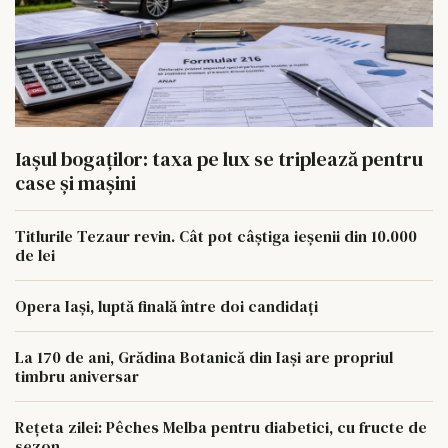
Iașul bogaților: taxa pe lux se triplează pentru
case și mașini
Titlurile Tezaur revin. Cât pot câștiga ieșenii din 10.000
de lei
Opera Iași, luptă finală între doi candidați
La 170 de ani, Grădina Botanică din Iași are propriul
timbru aniversar
Rețeta zilei: Pêches Melba pentru diabetici, cu fructe de
sezon