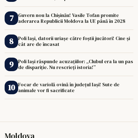
Guvern nou la Chișinău! Vasile Tofan promite
aderarea Republicii Moldova la UE până în 2028
Poli Iași, datorii uriașe către foștii jucători! Cine și
cât are de încasat
Poli Iași răspunde acuzațiilor: „Clubul era la un pas
de dispariție. Nu rescrieți istoria!”
Focar de variolă ovină în județul Iași! Sute de
animale vor fi sacrificate
Moldova