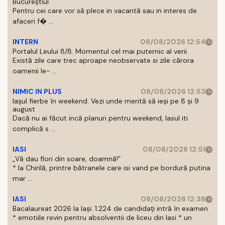
Bucureștiul
Pentru cei care vor să plece in vacantă sau in interes de
afaceri f� ...
INTERN
08/08/2026 12:54
Portalul Leului 8/8. Momentul cel mai puternic al verii
Există zile care trec aproape neobservate si zile cărora
oamenii le- ...
NIMIC IN PLUS
08/08/2026 12:53
Iașul fierbe în weekend. Vezi unde merită să ieși pe 8 și 9
august
Dacă nu ai făcut incă planuri pentru weekend, Iasul iti
complică s ...
IASI
08/08/2026 12:51
„Vă dau flori din soare, doamnă!”
* la Chirilă, printre bătranele care isi vand pe bordură putina
mar ...
IASI
08/08/2026 12:38
Bacalaureat 2026 la Iași: 1.224 de candidați intră în examen
* emotiile revin pentru absolventii de liceu din Iasi * un