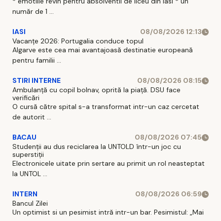
* emotiile revin pentru absolventii de liceu din Iasi * un
număr de 1 ...
IASI
08/08/2026 12:13
Vacanțe 2026: Portugalia conduce topul
Algarve este cea mai avantajoasă destinatie europeană
pentru familii ...
STIRI INTERNE
08/08/2026 08:15
Ambulanță cu copil bolnav, oprită la piață. DSU face
verificări
O cursă către spital s-a transformat intr-un caz cercetat
de autorit ...
BACAU
08/08/2026 07:45
Studenții au dus reciclarea la UNTOLD într-un joc cu
superstiții
Electronicele uitate prin sertare au primit un rol neasteptat
la UNTOL ...
INTERN
08/08/2026 06:59
Bancul Zilei
Un optimist si un pesimist intră intr-un bar. Pesimistul: „Mai