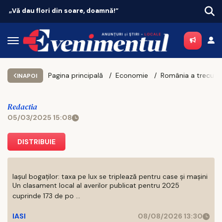
Vacanțe 2026: Portugalia conduce topul
Pagina principală
Economie
INAPOI
Redactia
05/03/2025 15:08
DISTRIBUIE
Iașul bogaților: taxa pe lux se triplează pentru case și mașini
Un clasament local al averilor publicat pentru 2025
cuprinde 173 de po ...
IASI
08/08/2026 13:30