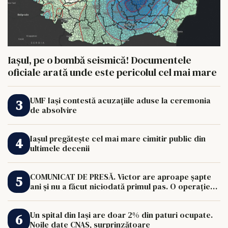
Iașul, pe o bombă seismică! Documentele
oficiale arată unde este pericolul cel mai mare
UMF Iași contestă acuzațiile aduse la ceremonia
de absolvire
Iașul pregătește cel mai mare cimitir public din
ultimele decenii
COMUNICAT DE PRESĂ. Victor are aproape șapte
ani și nu a făcut niciodată primul pas. O operație
de 33.000 de euro îi poate schimba viața.
Un spital din Iași are doar 2% din paturi ocupate.
Noile date CNAS, surprinzătoare