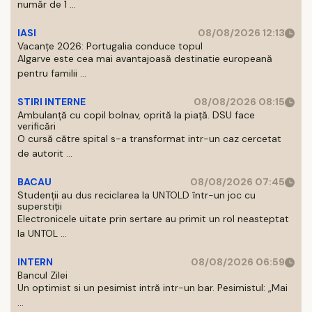
număr de 1 ...
IASI
08/08/2026 12:13
Vacanțe 2026: Portugalia conduce topul
Algarve este cea mai avantajoasă destinatie europeană
pentru familii ...
STIRI INTERNE
08/08/2026 08:15
Ambulanță cu copil bolnav, oprită la piață. DSU face
verificări
O cursă către spital s-a transformat intr-un caz cercetat
de autorit ...
BACAU
08/08/2026 07:45
Studenții au dus reciclarea la UNTOLD într-un joc cu
superstiții
Electronicele uitate prin sertare au primit un rol neasteptat
la UNTOL ...
INTERN
08/08/2026 06:59
Bancul Zilei
Un optimist si un pesimist intră intr-un bar. Pesimistul: „Mai
...