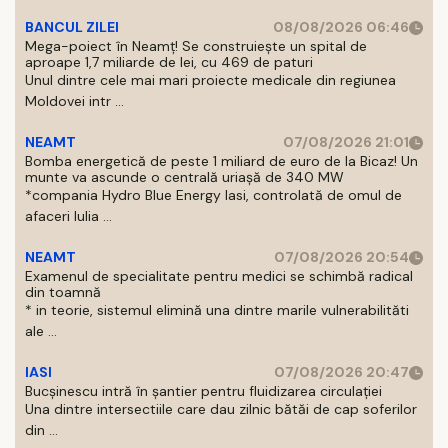
BANCUL ZILEI
08/08/2026 06:46
Mega-poiect în Neamț! Se construiește un spital de
aproape 1,7 miliarde de lei, cu 469 de paturi
Unul dintre cele mai mari proiecte medicale din regiunea
Moldovei intr ...
NEAMT
07/08/2026 21:01
Bomba energetică de peste 1 miliard de euro de la Bicaz! Un
munte va ascunde o centrală uriașă de 340 MW
*compania Hydro Blue Energy Iasi, controlată de omul de
afaceri Iulia ...
NEAMT
07/08/2026 20:54
Examenul de specialitate pentru medici se schimbă radical
din toamnă
* in teorie, sistemul elimină una dintre marile vulnerabilităti
ale ...
IASI
07/08/2026 20:47
Bucșinescu intră în șantier pentru fluidizarea circulației
Una dintre intersectiile care dau zilnic bătăi de cap soferilor
din ...