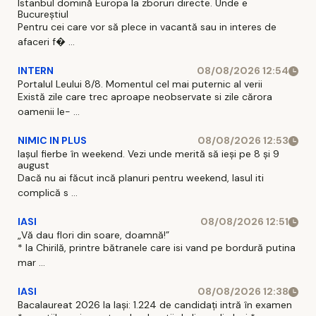
Istanbul domină Europa la zboruri directe. Unde e
Bucureștiul
Pentru cei care vor să plece in vacantă sau in interes de
afaceri f� ...
INTERN
08/08/2026 12:54
Portalul Leului 8/8. Momentul cel mai puternic al verii
Există zile care trec aproape neobservate si zile cărora
oamenii le- ...
NIMIC IN PLUS
08/08/2026 12:53
Iașul fierbe în weekend. Vezi unde merită să ieși pe 8 și 9
august
Dacă nu ai făcut incă planuri pentru weekend, Iasul iti
complică s ...
IASI
08/08/2026 12:51
„Vă dau flori din soare, doamnă!”
* la Chirilă, printre bătranele care isi vand pe bordură putina
mar ...
IASI
08/08/2026 12:38
Bacalaureat 2026 la Iași: 1.224 de candidați intră în examen