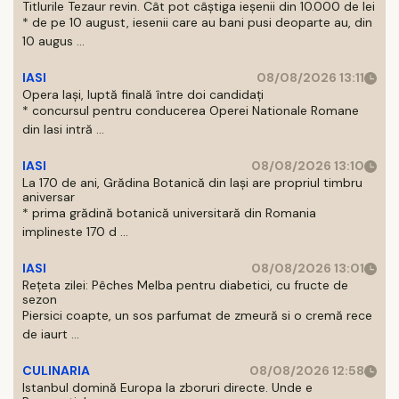
Titlurile Tezaur revin. Cât pot câștiga ieșenii din 10.000 de lei
* de pe 10 august, iesenii care au bani pusi deoparte au, din
10 augus ...
IASI
08/08/2026 13:11
Opera Iași, luptă finală între doi candidați
* concursul pentru conducerea Operei Nationale Romane
din Iasi intră ...
IASI
08/08/2026 13:10
La 170 de ani, Grădina Botanică din Iași are propriul timbru
aniversar
* prima grădină botanică universitară din Romania
implineste 170 d ...
IASI
08/08/2026 13:01
Rețeta zilei: Pêches Melba pentru diabetici, cu fructe de
sezon
Piersici coapte, un sos parfumat de zmeură si o cremă rece
de iaurt ...
CULINARIA
08/08/2026 12:58
Istanbul domină Europa la zboruri directe. Unde e