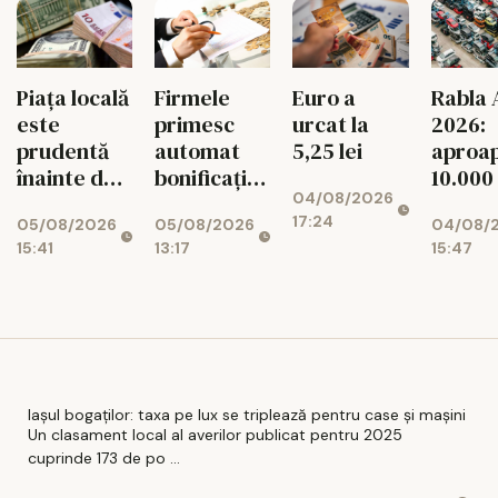
Piața locală
Firmele
Euro a
Rabla 
este
primesc
urcat la
2026:
prudentă
automat
5,25 lei
aproa
înainte de
bonificația
10.000
04/08/2026
decizia
de 3% la
dosar
17:24
05/08/2026
05/08/2026
04/08/
Moody's
impozit
aprob
15:41
13:17
15:47
Iașul bogaților: taxa pe lux se triplează pentru case și mașini
Un clasament local al averilor publicat pentru 2025
cuprinde 173 de po ...