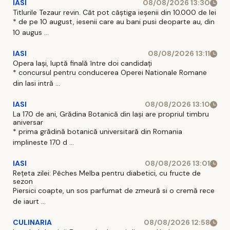
IASI
08/08/2026 13:30
Titlurile Tezaur revin. Cât pot câștiga ieșenii din 10.000 de lei
* de pe 10 august, iesenii care au bani pusi deoparte au, din
10 augus ...
IASI
08/08/2026 13:11
Opera Iași, luptă finală între doi candidați
* concursul pentru conducerea Operei Nationale Romane
din Iasi intră ...
IASI
08/08/2026 13:10
La 170 de ani, Grădina Botanică din Iași are propriul timbru
aniversar
* prima grădină botanică universitară din Romania
implineste 170 d ...
IASI
08/08/2026 13:01
Rețeta zilei: Pêches Melba pentru diabetici, cu fructe de
sezon
Piersici coapte, un sos parfumat de zmeură si o cremă rece
de iaurt ...
CULINARIA
08/08/2026 12:58