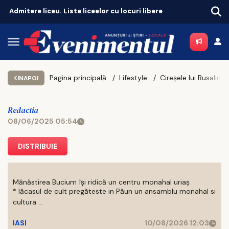
Iașul, în topul județelor unde telefonul și internetul au probleme
Două
Pagina principală
Lifestyle
Cireșele lui Rusalim
INAPOI
Redactia
08/06/2025 05:54
DISTRIBUIE
Mănăstirea Bucium își ridică un centru monahal uriaș
* lăcasul de cult pregăteste in Păun un ansamblu monahal si
cultura ...
IASI
10/08/2026 12:03