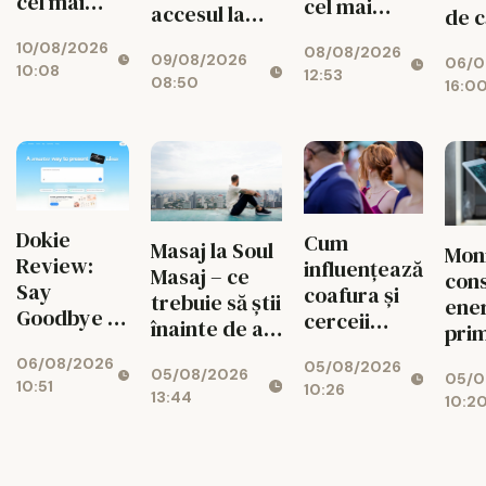
cel mai
cel mai
accesul la
de c
greu:
puternic al
credite
valo
10/08/2026
autonomia
08/08/2026
verii
09/08/2026
06/0
spat
10:08
12:53
și filtrul
08:50
16:0
fiec
arată cât
circ
de practic
CIS
e un
aspirator
fără fir
Dokie
Cum
Masaj la Soul
Mon
Review:
influențează
Masaj – ce
con
Say
coafura și
trebuie să știi
ener
Goodbye to
cerceii
înainte de a
prim
the
impresia pe
face o
spr
06/08/2026
Midnight
05/08/2026
care o lași la
05/08/2026
programare?
05/0
red
10:51
10:26
Panic of
prima
13:44
10:2
cost
Fixing
vedere: 5
oper
Broken
pași practici
Slide
pentru un