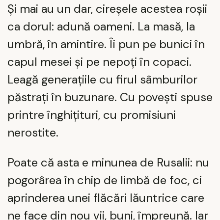
Și mai au un dar, cireșele acestea roșii
ca dorul: adună oameni. La masă, la
umbră, în amintire. Îi pun pe bunici în
capul mesei și pe nepoți în copaci.
Leagă generațiile cu firul sâmburilor
păstrați în buzunare. Cu povești spuse
printre înghițituri, cu promisiuni
nerostite.
Poate că asta e minunea de Rusalii: nu
pogorârea în chip de limbă de foc, ci
aprinderea unei flăcări lăuntrice care
ne face din nou vii, buni, împreună. Iar