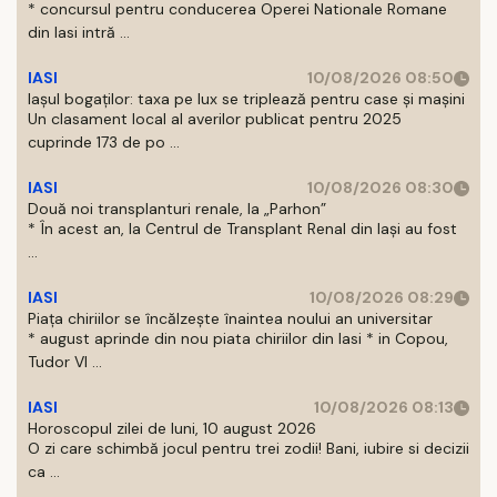
* concursul pentru conducerea Operei Nationale Romane
din Iasi intră ...
IASI
10/08/2026 08:50
Iașul bogaților: taxa pe lux se triplează pentru case și mașini
Un clasament local al averilor publicat pentru 2025
cuprinde 173 de po ...
IASI
10/08/2026 08:30
Două noi transplanturi renale, la „Parhon”
* În acest an, la Centrul de Transplant Renal din Iaşi au fost
...
IASI
10/08/2026 08:29
Piața chiriilor se încălzește înaintea noului an universitar
* august aprinde din nou piata chiriilor din Iasi * in Copou,
Tudor Vl ...
IASI
10/08/2026 08:13
Horoscopul zilei de luni, 10 august 2026
O zi care schimbă jocul pentru trei zodii! Bani, iubire si decizii
ca ...