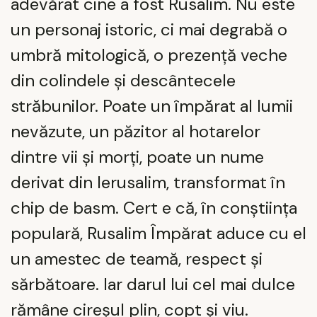
adevărat cine a fost Rusalim. Nu este
un personaj istoric, ci mai degrabă o
umbră mitologică, o prezență veche
din colindele și descântecele
străbunilor. Poate un împărat al lumii
nevăzute, un păzitor al hotarelor
dintre vii și morți, poate un nume
derivat din Ierusalim, transformat în
chip de basm. Cert e că, în conștiința
populară, Rusalim Împărat aduce cu el
un amestec de teamă, respect și
sărbătoare. Iar darul lui cel mai dulce
rămâne cireșul plin, copt și viu.