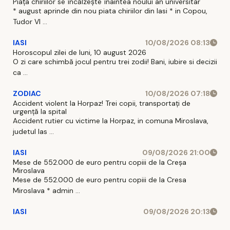
Piața chiriilor se încălzește înaintea noului an universitar
* august aprinde din nou piata chiriilor din Iasi * in Copou,
Tudor Vl ...
IASI
10/08/2026 08:13
Horoscopul zilei de luni, 10 august 2026
O zi care schimbă jocul pentru trei zodii! Bani, iubire si decizii
ca ...
ZODIAC
10/08/2026 07:18
Accident violent la Horpaz! Trei copii, transportați de
urgență la spital
Accident rutier cu victime la Horpaz, in comuna Miroslava,
judetul Ias ...
IASI
09/08/2026 21:00
Mese de 552.000 de euro pentru copiii de la Creșa
Miroslava
Mese de 552.000 de euro pentru copiii de la Cresa
Miroslava * admin ...
IASI
09/08/2026 20:13