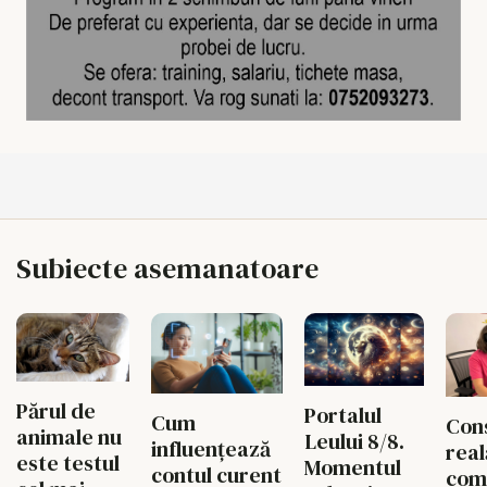
Subiecte asemanatoare
Părul de
Portalul
Cum
Con
animale nu
Leului 8/8.
influențează
real
este testul
Momentul
contul curent
com