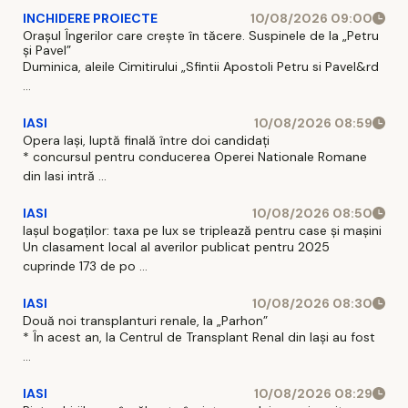
INCHIDERE PROIECTE
10/08/2026 09:00
Orașul Îngerilor care crește în tăcere. Suspinele de la „Petru
și Pavel”
Duminica, aleile Cimitirului „Sfintii Apostoli Petru si Pavel&rd
...
IASI
10/08/2026 08:59
Opera Iași, luptă finală între doi candidați
* concursul pentru conducerea Operei Nationale Romane
din Iasi intră ...
IASI
10/08/2026 08:50
Iașul bogaților: taxa pe lux se triplează pentru case și mașini
Un clasament local al averilor publicat pentru 2025
cuprinde 173 de po ...
IASI
10/08/2026 08:30
Două noi transplanturi renale, la „Parhon”
* În acest an, la Centrul de Transplant Renal din Iaşi au fost
...
IASI
10/08/2026 08:29