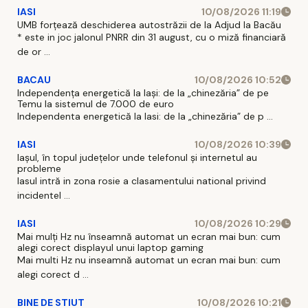
IASI
10/08/2026 11:19
UMB forțează deschiderea autostrăzii de la Adjud la Bacău
* este in joc jalonul PNRR din 31 august, cu o miză financiară
de or ...
BACAU
10/08/2026 10:52
Independența energetică la Iași: de la „chinezăria” de pe
Temu la sistemul de 7.000 de euro
Independenta energetică la Iasi: de la „chinezăria” de p ...
IASI
10/08/2026 10:39
Iașul, în topul județelor unde telefonul și internetul au
probleme
Iasul intră in zona rosie a clasamentului national privind
incidentel ...
IASI
10/08/2026 10:29
Mai mulți Hz nu înseamnă automat un ecran mai bun: cum
alegi corect displayul unui laptop gaming
Mai multi Hz nu inseamnă automat un ecran mai bun: cum
alegi corect d ...
BINE DE STIUT
10/08/2026 10:21