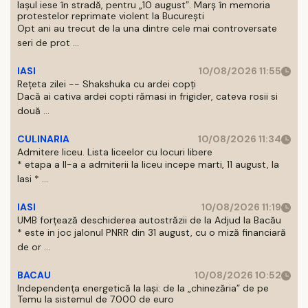
Iașul iese în stradă, pentru „10 august”. Marș în memoria
protestelor reprimate violent la București
Opt ani au trecut de la una dintre cele mai controversate
seri de prot ...
IASI
10/08/2026 11:55
Rețeta zilei -- Shakshuka cu ardei copți
Dacă ai cativa ardei copti rămasi in frigider, cateva rosii si
două ...
CULINARIA
10/08/2026 11:34
Admitere liceu. Lista liceelor cu locuri libere
* etapa a II-a a admiterii la liceu incepe marti, 11 august, la
Iasi * ...
IASI
10/08/2026 11:19
UMB forțează deschiderea autostrăzii de la Adjud la Bacău
* este in joc jalonul PNRR din 31 august, cu o miză financiară
de or ...
BACAU
10/08/2026 10:52
Independența energetică la Iași: de la „chinezăria” de pe
Temu la sistemul de 7.000 de euro