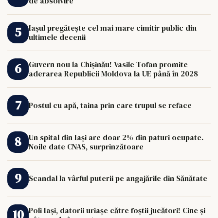
de absolvire
Iașul pregătește cel mai mare cimitir public din
ultimele decenii
Guvern nou la Chișinău! Vasile Tofan promite
aderarea Republicii Moldova la UE până în 2028
Postul cu apă, taina prin care trupul se reface
Un spital din Iași are doar 2% din paturi ocupate.
Noile date CNAS, surprinzătoare
Scandal la vârful puterii pe angajările din Sănătate
Poli Iași, datorii uriașe către foștii jucători! Cine și