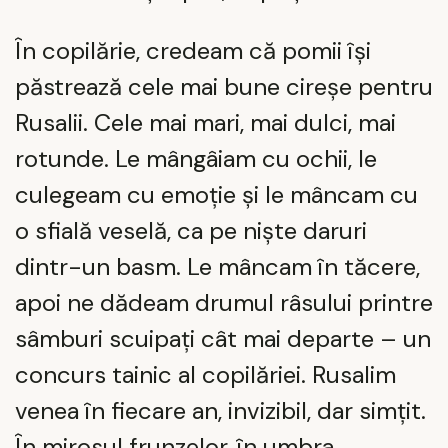
În copilărie, credeam că pomii își
păstrează cele mai bune cireșe pentru
Rusalii. Cele mai mari, mai dulci, mai
rotunde. Le mângâiam cu ochii, le
culegeam cu emoție și le mâncam cu
o sfială veselă, ca pe niște daruri
dintr-un basm. Le mâncam în tăcere,
apoi ne dădeam drumul râsului printre
sâmburi scuipați cât mai departe – un
concurs tainic al copilăriei. Rusalim
venea în fiecare an, invizibil, dar simțit.
În mirosul frunzelor, în umbra