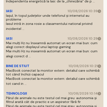
Independenta energetică la Iasi: de la „chinezăria” de p ...
IASI
10/08/2026 10:39
Iașul, în topul județelor unde telefonul și internetul au
probleme
Iasul intră in zona rosie a clasamentului national privind
incidentel ...
IASI
10/08/2026 10:29
Mai mulți Hz nu înseamnă automat un ecran mai bun: cum
alegi corect displayul unui laptop gaming
Mai multi Hz nu inseamnă automat un ecran mai bun: cum
alegi corect d ...
BINE DE STIUT
10/08/2026 10:21
MacBook conectat la monitor extern: detaliul care schimbă
tot când închizi capacul
MacBook conectat la monitor extern: detaliul care schimbă
tot cand in ...
TEHNOLOGII
10/08/2026 10:14
Părul de animale nu este testul cel mai greu: autonomia și
filtrul arată cât de practic e un aspirator fără fir
Părul de animale nu este testul cel mai greu: autonomia si