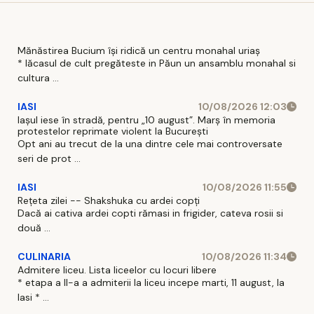
Margins
look
What Is
coerent
Dokie?
Mănăstirea Bucium își ridică un centru monahal uriaș
* lăcasul de cult pregăteste in Păun un ansamblu monahal si
cultura ...
IASI
10/08/2026 12:03
Iașul iese în stradă, pentru „10 august”. Marș în memoria
protestelor reprimate violent la București
Opt ani au trecut de la una dintre cele mai controversate
seri de prot ...
IASI
10/08/2026 11:55
Rețeta zilei -- Shakshuka cu ardei copți
Dacă ai cativa ardei copti rămasi in frigider, cateva rosii si
două ...
CULINARIA
10/08/2026 11:34
Admitere liceu. Lista liceelor cu locuri libere
* etapa a II-a a admiterii la liceu incepe marti, 11 august, la
Iasi * ...