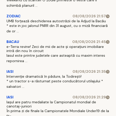
Weekend cu scantei! O zodie primeste o veste care ii
schimbă planuril ...
ZODIAC
08/08/2026 21:57
UMB forțează deschiderea autostrăzii de la Adjud la Bacău
* este in joc jalonul PNRR din 31 august, cu o miză financiară
de or ...
BACAU
08/08/2026 21:45
e-Terra revine! Zeci de mii de acte și operațiuni imobiliare
intră din nou în circuit
Iasul este printre judetele care asteaptă cu maxim interes
repornirea ...
IASI
08/08/2026 21:35
Intervenție dramatică în pădure, la Todirești!
* un tractor s-a răsturnat peste conducătorul utilajului *
salvatori ...
IASI
08/08/2026 21:29
Iaşul are patru medaliate la Campionatul mondial de
canotaj-juniori
În prima zi de finale la Campionatele Mondiale Under19 de la