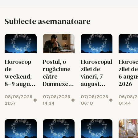
Subiecte asemanatoare
Postul, o
Horoscopul
Horoscop
Horosc
rugăciune
zilei de
de
zilei de
către
vineri, 7
weekend,
6 augu
Dumnezeu
august
8–9 august
2026
spusă cu
2026
2026
07/08/2026
07/08/2026
08/08/2026
06/08/2
toată viața
14:34
06:10
21:57
01:44