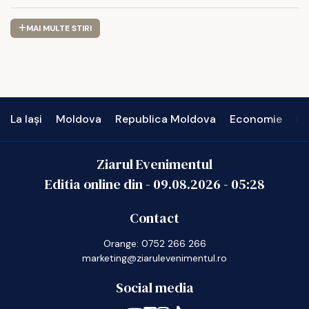
MAI MULTE STIRI
La Iași
Moldova
Republica Moldova
Economie
In
Ziarul Evenimentul
Editia online din -
09.08.2026
-
05:28
Contact
Orange: 0752 266 266
marketing@ziarulevenimentul.ro
Social media