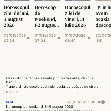
Horoscop
Horoscopul
Horoscopul
„Prin 
de
zilei de
zilei de luni,
avem
weekend,
vineri, 31
3 august
ocazia
1-2 august
iulie 2026
2026
descop
2026
legătu
01/08/2026
31/07/2026
03/08/2026
30/07/2
Bunul
07:03
06:42
07:34
15:11
Dumne
Case istorice din Iași salvate prin restaurante, clinici și
birouri
* unele dintre casele vechi ale Iasului au scăpat de uitare
după ce ...
IASI
09/08/2026 08:05
Horoscop de weekend, 8–9 august 2026