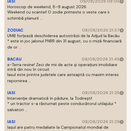
IASI
09/08/2026 08:05
Horoscop de weekend, 8–9 august 2026
Weekend cu scantei! O zodie primeste o veste care ii
schimbă planuril ...
ZODIAC
08/08/2026 21:57
UMB forțează deschiderea autostrăzii de la Adjud la Bacău
* este in joc jalonul PNRR din 31 august, cu o miză financiară
de or ...
BACAU
08/08/2026 21:45
e-Terra revine! Zeci de mii de acte și operațiuni imobiliare
intră din nou în circuit
Iasul este printre judetele care asteaptă cu maxim interes
repornirea ...
IASI
08/08/2026 21:35
Intervenție dramatică în pădure, la Todirești!
* un tractor s-a răsturnat peste conducătorul utilajului *
salvatori ...
IASI
08/08/2026 21:29
Iaşul are patru medaliate la Campionatul mondial de