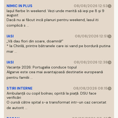
NIMIC IN PLUS
08/08/2026 12:53
Iașul fierbe în weekend. Vezi unde merită să ieși pe 8 și 9
august
Dacă nu ai făcut incă planuri pentru weekend, Iasul iti
complică s ...
IASI
08/08/2026 12:51
„Vă dau flori din soare, doamnă!”
* la Chirilă, printre bătranele care isi vand pe bordură putina
mar ...
IASI
08/08/2026 12:38
Vacanțe 2026: Portugalia conduce topul
Algarve este cea mai avantajoasă destinatie europeană
pentru familii ...
STIRI INTERNE
08/08/2026 08:15
Ambulanță cu copil bolnav, oprită la piață. DSU face
verificări
O cursă către spital s-a transformat intr-un caz cercetat
de autorit ...