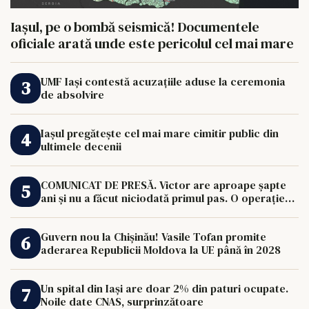
Iașul, pe o bombă seismică! Documentele
oficiale arată unde este pericolul cel mai mare
UMF Iași contestă acuzațiile aduse la ceremonia
de absolvire
Iașul pregătește cel mai mare cimitir public din
ultimele decenii
COMUNICAT DE PRESĂ. Victor are aproape șapte
ani și nu a făcut niciodată primul pas. O operație
de 33.000 de euro îi poate schimba viața.
Guvern nou la Chișinău! Vasile Tofan promite
aderarea Republicii Moldova la UE până în 2028
Un spital din Iași are doar 2% din paturi ocupate.
Noile date CNAS, surprinzătoare