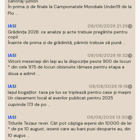
canotaj-juniori
În prima zi de finale la Campionatele Mondiale Under19 de la
Plo ...
IASI
08/08/2026 21:25
Grădinița 2026: ce analize și acte trebuie pregătite pentru
copil
Înainte de prima zi de grădinită, părintii trebuie să pună ...
IASI
08/08/2026 19:32
Viitorii meseriași din Iași au la dispoziție peste 900 de locuri
* din cele 975 de locuri obisnuite rămase pentru etapa a
doua a admit ...
IASI
08/08/2026 19:16
Iașul bogaților: taxa pe lux se triplează pentru case și mașini
Un clasament local al averilor publicat pentru 2025
cuprinde 173 de po ...
IASI
08/08/2026 13:30
Titlurile Tezaur revin. Cât pot câștiga ieșenii din 10.000 de lei
* de pe 10 august, iesenii care au bani pusi deoparte au, din
10 augus ...