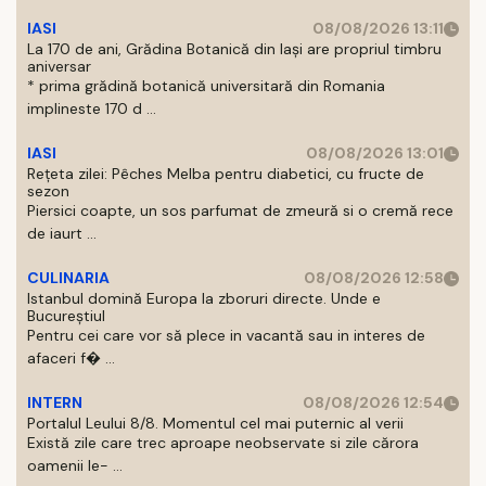
IASI
08/08/2026 13:11
La 170 de ani, Grădina Botanică din Iași are propriul timbru
aniversar
* prima grădină botanică universitară din Romania
implineste 170 d ...
IASI
08/08/2026 13:01
Rețeta zilei: Pêches Melba pentru diabetici, cu fructe de
sezon
Piersici coapte, un sos parfumat de zmeură si o cremă rece
de iaurt ...
CULINARIA
08/08/2026 12:58
Istanbul domină Europa la zboruri directe. Unde e
Bucureștiul
Pentru cei care vor să plece in vacantă sau in interes de
afaceri f� ...
INTERN
08/08/2026 12:54
Portalul Leului 8/8. Momentul cel mai puternic al verii
Există zile care trec aproape neobservate si zile cărora
oamenii le- ...