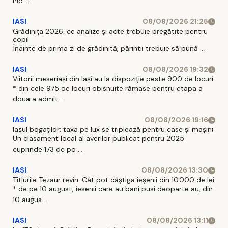
Plo ...
IASI
08/08/2026 21:25
Grădinița 2026: ce analize și acte trebuie pregătite pentru
copil
Înainte de prima zi de grădinită, părintii trebuie să pună ...
IASI
08/08/2026 19:32
Viitorii meseriași din Iași au la dispoziție peste 900 de locuri
* din cele 975 de locuri obisnuite rămase pentru etapa a
doua a admit ...
IASI
08/08/2026 19:16
Iașul bogaților: taxa pe lux se triplează pentru case și mașini
Un clasament local al averilor publicat pentru 2025
cuprinde 173 de po ...
IASI
08/08/2026 13:30
Titlurile Tezaur revin. Cât pot câștiga ieșenii din 10.000 de lei
* de pe 10 august, iesenii care au bani pusi deoparte au, din
10 augus ...
IASI
08/08/2026 13:11