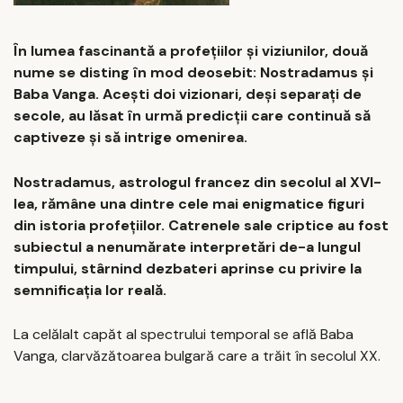
În lumea fascinantă a profețiilor și viziunilor, două
nume se disting în mod deosebit: Nostradamus și
Baba Vanga. Acești doi vizionari, deși separați de
secole, au lăsat în urmă predicții care continuă să
captiveze și să intrige omenirea.
Nostradamus, astrologul francez din secolul al XVI-
lea, rămâne una dintre cele mai enigmatice figuri
din istoria profețiilor. Catrenele sale criptice au fost
subiectul a nenumărate interpretări de-a lungul
timpului, stârnind dezbateri aprinse cu privire la
semnificația lor reală.
La celălalt capăt al spectrului temporal se află Baba
Vanga, clarvăzătoarea bulgară care a trăit în secolul XX.