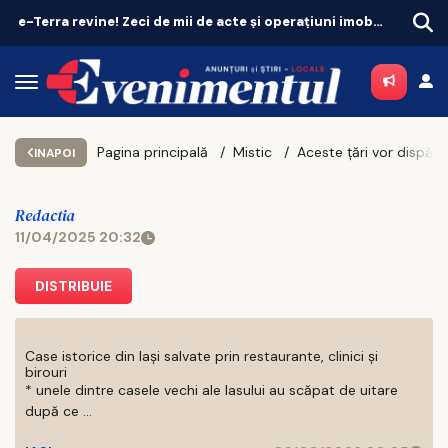
e-Terra revine! Zeci de mii de acte și operațiuni imobiliare intră din nou în circuit
Intervenție
Pagina principală
Mistic
Aceste țări vor dispărea în 2025: Nostradamus a avertizat
INAPOI
Redactia
11/04/2025 20:32
DISTRIBUIE
Case istorice din Iași salvate prin restaurante, clinici și
birouri
* unele dintre casele vechi ale Iasului au scăpat de uitare
după ce ...