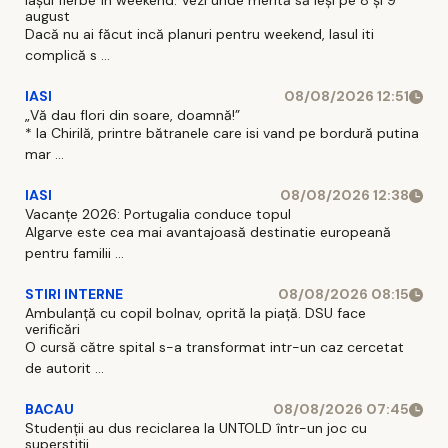
Iașul fierbe în weekend. Vezi unde merită să ieși pe 8 și 9
august
Dacă nu ai făcut incă planuri pentru weekend, Iasul iti
complică s ...
IASI
08/08/2026 12:51
„Vă dau flori din soare, doamnă!”
* la Chirilă, printre bătranele care isi vand pe bordură putina
mar ...
IASI
08/08/2026 12:38
Vacanțe 2026: Portugalia conduce topul
Algarve este cea mai avantajoasă destinatie europeană
pentru familii ...
STIRI INTERNE
08/08/2026 08:15
Ambulanță cu copil bolnav, oprită la piață. DSU face
verificări
O cursă către spital s-a transformat intr-un caz cercetat
de autorit ...
BACAU
08/08/2026 07:45
Studenții au dus reciclarea la UNTOLD într-un joc cu
superstiții