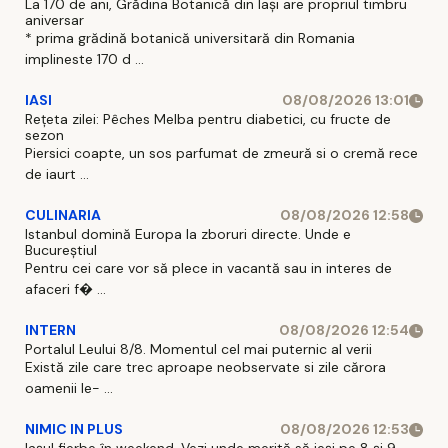
La 170 de ani, Grădina Botanică din Iași are propriul timbru
aniversar
* prima grădină botanică universitară din Romania
implineste 170 d ...
IASI
08/08/2026 13:01
Rețeta zilei: Pêches Melba pentru diabetici, cu fructe de
sezon
Piersici coapte, un sos parfumat de zmeură si o cremă rece
de iaurt ...
CULINARIA
08/08/2026 12:58
Istanbul domină Europa la zboruri directe. Unde e
Bucureștiul
Pentru cei care vor să plece in vacantă sau in interes de
afaceri f� ...
INTERN
08/08/2026 12:54
Portalul Leului 8/8. Momentul cel mai puternic al verii
Există zile care trec aproape neobservate si zile cărora
oamenii le- ...
NIMIC IN PLUS
08/08/2026 12:53