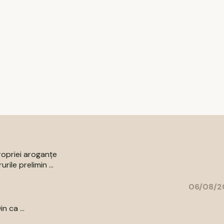
ropriei aroganțe
ile prelimin ...
06/08/2
n ca ...