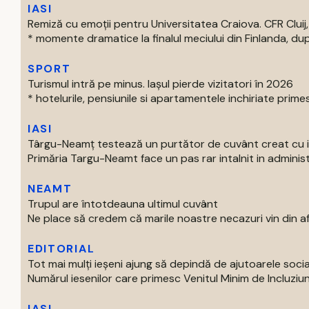
IASI
Remiză cu emoții pentru Universitatea Craiova. CFR Cluij, 
* momente dramatice la finalul meciului din Finlanda, dup
SPORT
Turismul intră pe minus. Iașul pierde vizitatori în 2026
* hotelurile, pensiunile si apartamentele inchiriate primes
IASI
Târgu-Neamț testează un purtător de cuvânt creat cu int
Primăria Targu-Neamt face un pas rar intalnit in administr
NEAMT
Trupul are întotdeauna ultimul cuvânt
Ne place să credem că marile noastre necazuri vin din afar
EDITORIAL
Tot mai mulți ieșeni ajung să depindă de ajutoarele soc
Numărul iesenilor care primesc Venitul Minim de Incluziun
IASI