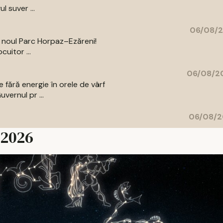
l suver ...
06/08/2
a noul Parc Horpaz–Ezăreni!
uitor ...
06/08/20
 fără energie în orele de vârf
vernul pr ...
06/08/2
e 2026