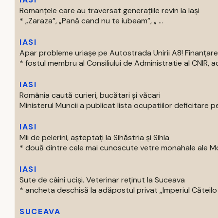
Romanțele care au traversat generațiile revin la Iași
* „Zaraza”, „Pană cand nu te iubeam”, „ ...
IASI
Apar probleme uriașe pe Autostrada Unirii A8! Finanțare
* fostul membru al Consiliului de Administratie al CNIR, acti
IASI
România caută curieri, bucătari și văcari
Ministerul Muncii a publicat lista ocupatiilor deficitare pe
IASI
Mii de pelerini, așteptați la Sihăstria și Sihla
* două dintre cele mai cunoscute vetre monahale ale Mold
IASI
Sute de câini uciși. Veterinar reținut la Suceava
* ancheta deschisă la adăpostul privat „Imperiul Căteilo .
SUCEAVA