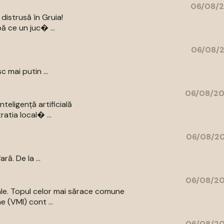
06/08/2
distrusă în Gruia!
ă ce un juc� ...
06/08/2
c mai putin ...
06/08/20
eligență artificială
atia local� ...
06/08/20
ă. De la ...
06/08/20
iale. Topul celor mai sărace comune
e (VMI) cont ...
06/08/20