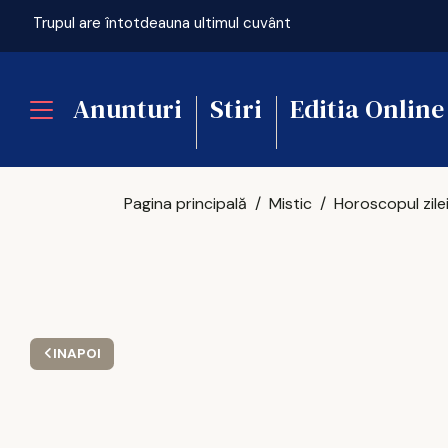
ficială
Trupul are întotdeauna ultimul cuvânt
Anunturi
Stiri
Editia Online
Pagina principală
Mistic
INAPOI