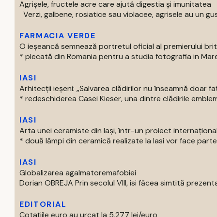
Agrișele, fructele acre care ajută digestia și imunitatea
Verzi, galbene, rosiatice sau violacee, agrisele au un gust
FARMACIA VERDE
O ieșeancă semnează portretul oficial al premierului bri
* plecată din Romania pentru a studia fotografia in Marea 
IASI
Arhitecții ieșeni: „Salvarea clădirilor nu înseamnă doar f
* redeschiderea Casei Kieser, una dintre clădirile emblema
IASI
Arta unei ceramiste din Iași, într-un proiect internaționa
* două lămpi din ceramică realizate la Iasi vor face parte 
IASI
Globalizarea agalmatoremafobiei
Dorian OBREJA Prin secolul VIII, isi făcea simtită prezenta
EDITORIAL
Cotațiile euro au urcat la 5,277 lei/euro