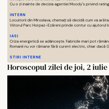
Cu o zi inainte de decizia agentiei Moody's privind ratingu
INTERN
Locuitorii din Miroslava, chemați să decidă cum va arăt
Viitorul Parc Horpaz–Ezăreni prinde contur cu ajutorul loc
IASI
Criza energetică se adâncește. Fabricile mari pot rămâne
Romanii nu vor rămane fără curent electric, chiar dacă Gu
STIRI INTERNE
Horoscopul zilei de joi, 2 iuli