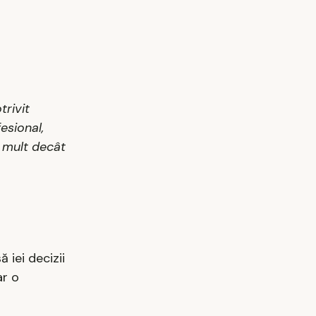
trivit
esional,
i mult decât
 iei decizii
ar o