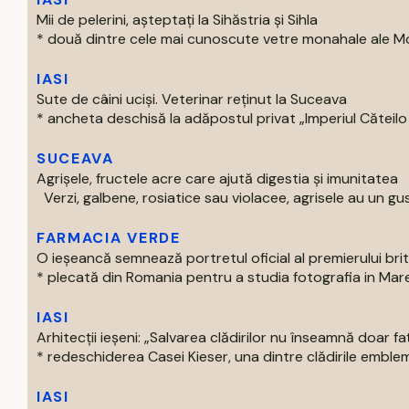
Mii de pelerini, așteptați la Sihăstria și Sihla
* două dintre cele mai cunoscute vetre monahale ale Mold
IASI
Sute de câini uciși. Veterinar reținut la Suceava
* ancheta deschisă la adăpostul privat „Imperiul Căteilo .
SUCEAVA
Agrișele, fructele acre care ajută digestia și imunitatea
Verzi, galbene, rosiatice sau violacee, agrisele au un gust
FARMACIA VERDE
O ieșeancă semnează portretul oficial al premierului bri
* plecată din Romania pentru a studia fotografia in Marea 
IASI
Arhitecții ieșeni: „Salvarea clădirilor nu înseamnă doar f
* redeschiderea Casei Kieser, una dintre clădirile emblema
IASI