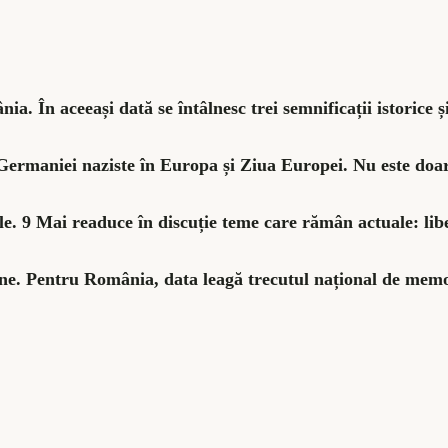
. În aceeași dată se întâlnesc trei semnificații istorice și
Germaniei naziste în Europa și Ziua Europei.
Nu este doar
e. 9 Mai readuce în discuție teme care rămân actuale: lib
ene.
Pentru România, data leagă trecutul național de mem