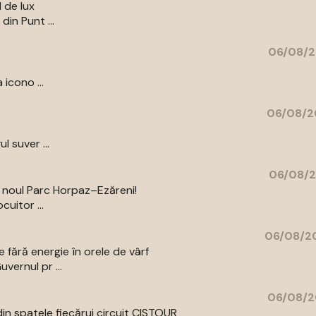
l de lux
din Punt ...
06/08/2
 icono ...
06/08/2
l suver ...
06/08/2
a noul Parc Horpaz–Ezăreni!
uitor ...
06/08/20
 fără energie în orele de vârf
vernul pr ...
06/08/2
din spatele fiecărui circuit CISTOUR