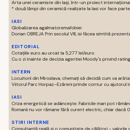
Arta unei ceramiste din Iași, într-un proiect internaționa
* două lămpi din ceramică realizate la Iasi vor face parte 
IASI
Globalizarea agalmatoremafobiei
Dorian OBREJA Prin secolul VIII, isi făcea simtită prezenta
EDITORIAL
Cotațiile euro au urcat la 5,277 lei/euro
Cu o zi inainte de decizia agentiei Moody's privind ratingu
INTERN
Locuitorii din Miroslava, chemați să decidă cum va arăt
Viitorul Parc Horpaz–Ezăreni prinde contur cu ajutorul loc
IASI
Criza energetică se adâncește. Fabricile mari pot rămâne
Romanii nu vor rămane fără curent electric, chiar dacă Gu
STIRI INTERNE
Consultanță reală și o comunitate de călători - valorile 