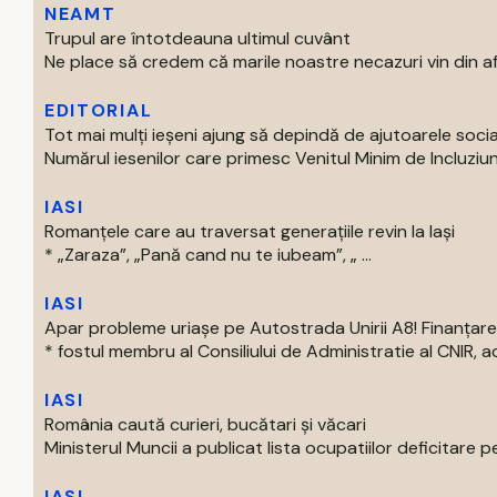
NEAMT
Trupul are întotdeauna ultimul cuvânt
Ne place să credem că marile noastre necazuri vin din afar
EDITORIAL
Tot mai mulți ieșeni ajung să depindă de ajutoarele soc
Numărul iesenilor care primesc Venitul Minim de Incluziun
IASI
Romanțele care au traversat generațiile revin la Iași
* „Zaraza”, „Pană cand nu te iubeam”, „ ...
IASI
Apar probleme uriașe pe Autostrada Unirii A8! Finanțare
* fostul membru al Consiliului de Administratie al CNIR, acti
IASI
România caută curieri, bucătari și văcari
Ministerul Muncii a publicat lista ocupatiilor deficitare pe
IASI