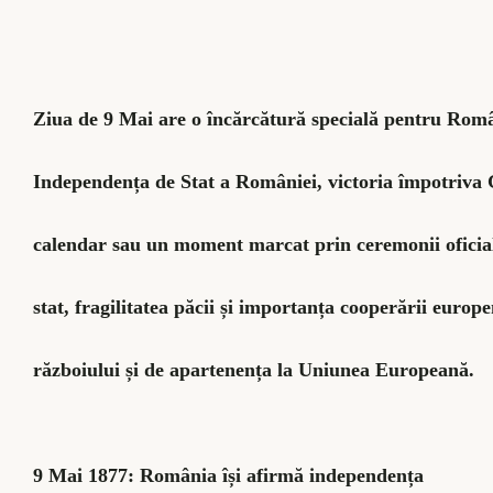
Ziua de 9 Mai are o încărcătură specială pentru România
Independența de Stat a României, victoria împotriva 
calendar sau un moment marcat prin ceremonii oficial
stat, fragilitatea păcii și importanța cooperării europ
războiului și de apartenența la Uniunea Europeană.
9 Mai 1877: România își afirmă independența