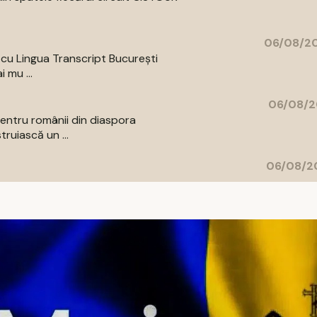
06/08/20
a cu Lingua Transcript București
 mu ...
06/08/2
entru românii din diaspora
ruiască un ...
06/08/20