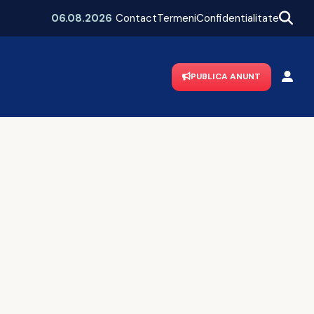
Sute de câini uciși. Veterinar rețin
06.08.2026
Contact
Termeni
Confidentialitate
PUBLICA ANUNT