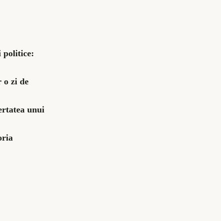
 politice:
 o zi de
ertatea unui
oria