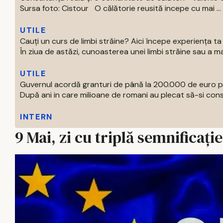
Sursa foto: Cistour O călătorie reusită incepe cu mai ...
UTILE
Cauți un curs de limbi străine? Aici începe experiența t
În ziua de astăzi, cunoasterea unei limbi străine sau a mai
UTILE
Guvernul acordă granturi de până la 200.000 de euro p
După ani in care milioane de romani au plecat să-si const
INTERN
9 Mai, zi cu triplă semnificație