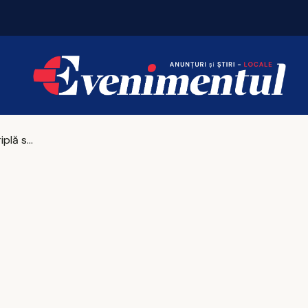
România caută curieri, bucătari și văcari
9 Mai, zi cu triplă semnificație