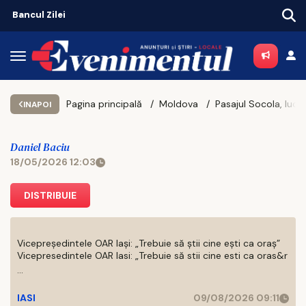
Piața chiriilor se încălzește înaintea noului an universitar
Pagina principală
Moldova
INAPOI
Daniel Baciu
18/05/2026 12:03
DISTRIBUIE
Vicepreședintele OAR Iași: „Trebuie să știi cine ești ca oraș”
Vicepresedintele OAR Iasi: „Trebuie să stii cine esti ca oras&r
...
IASI
09/08/2026 09:11