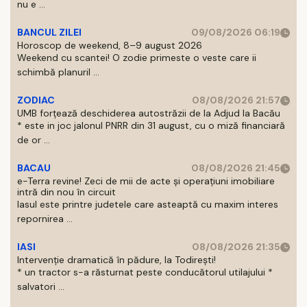
nu e ...
BANCUL ZILEI
09/08/2026 06:19
Horoscop de weekend, 8–9 august 2026
Weekend cu scantei! O zodie primeste o veste care ii
schimbă planuril ...
ZODIAC
08/08/2026 21:57
UMB forțează deschiderea autostrăzii de la Adjud la Bacău
* este in joc jalonul PNRR din 31 august, cu o miză financiară
de or ...
BACAU
08/08/2026 21:45
e-Terra revine! Zeci de mii de acte și operațiuni imobiliare
intră din nou în circuit
Iasul este printre judetele care asteaptă cu maxim interes
repornirea ...
IASI
08/08/2026 21:35
Intervenție dramatică în pădure, la Todirești!
* un tractor s-a răsturnat peste conducătorul utilajului *
salvatori ...