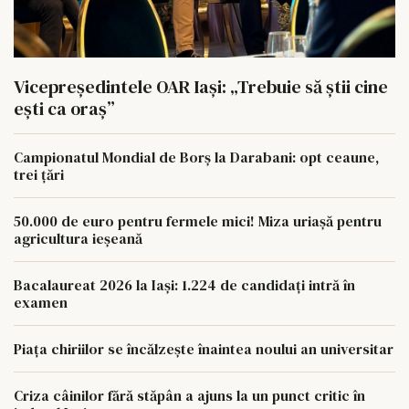
Vicepreședintele OAR Iași: „Trebuie să știi cine
ești ca oraș”
Campionatul Mondial de Borș la Darabani: opt ceaune,
trei țări
50.000 de euro pentru fermele mici! Miza uriașă pentru
agricultura ieșeană
Bacalaureat 2026 la Iași: 1.224 de candidați intră în
examen
Piața chiriilor se încălzește înaintea noului an universitar
Criza câinilor fără stăpân a ajuns la un punct critic în