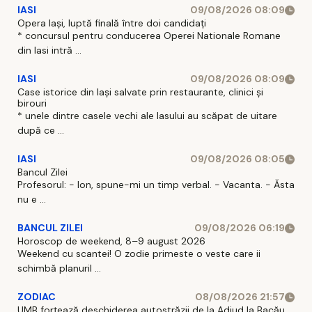
IASI
09/08/2026 08:09
Opera Iași, luptă finală între doi candidați
* concursul pentru conducerea Operei Nationale Romane
din Iasi intră ...
IASI
09/08/2026 08:09
Case istorice din Iași salvate prin restaurante, clinici și
birouri
* unele dintre casele vechi ale Iasului au scăpat de uitare
după ce ...
IASI
09/08/2026 08:05
Bancul Zilei
Profesorul: - Ion, spune-mi un timp verbal. - Vacanta. - Ăsta
nu e ...
BANCUL ZILEI
09/08/2026 06:19
Horoscop de weekend, 8–9 august 2026
Weekend cu scantei! O zodie primeste o veste care ii
schimbă planuril ...
ZODIAC
08/08/2026 21:57
UMB forțează deschiderea autostrăzii de la Adjud la Bacău