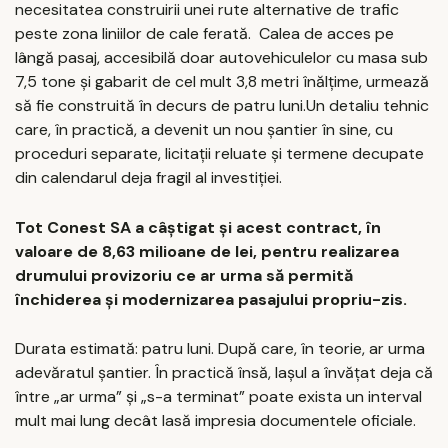
necesitatea construirii unei rute alternative de trafic
peste zona liniilor de cale ferată. Calea de acces pe
lângă pasaj, accesibilă doar autovehiculelor cu masa sub
7,5 tone și gabarit de cel mult 3,8 metri înălțime, urmează
să fie construită în decurs de patru luni.Un detaliu tehnic
care, în practică, a devenit un nou șantier în sine, cu
proceduri separate, licitații reluate și termene decupate
din calendarul deja fragil al investiției.
Tot Conest SA a câștigat și acest contract, în
valoare de 8,63 milioane de lei, pentru realizarea
drumului provizoriu ce ar urma să permită
închiderea și modernizarea pasajului propriu-zis.
Durata estimată: patru luni. După care, în teorie, ar urma
adevăratul șantier. În practică însă, Iașul a învățat deja că
între „ar urma” și „s-a terminat” poate exista un interval
mult mai lung decât lasă impresia documentele oficiale.