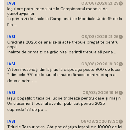
IASI
08/08/2026 21:29
Iaşul are patru medaliate la Campionatul mondial de
canotaj-juniori
În prima zi de finale la Campionatele Mondiale Under19 de la
Plo ...
IASI
08/08/2026 21:25
Grădinița 2026: ce analize și acte trebuie pregătite pentru
copil
Înainte de prima zi de grădinită, părintii trebuie să pună ...
IASI
08/08/2026 19:32
Viitorii meseriași din Iași au la dispoziție peste 900 de locuri
* din cele 975 de locuri obisnuite rămase pentru etapa a
doua a admit ...
IASI
08/08/2026 19:16
Iașul bogaților: taxa pe lux se triplează pentru case și mașini
Un clasament local al averilor publicat pentru 2025
cuprinde 173 de po ...
IASI
08/08/2026 13:30
Titlurile Tezaur revin. Cât pot câștiga ieșenii din 10.000 de lei