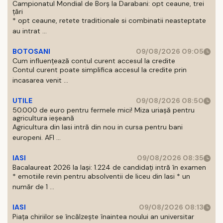
Campionatul Mondial de Borș la Darabani: opt ceaune, trei
țări
* opt ceaune, retete traditionale si combinatii neasteptate
au intrat ...
BOTOSANI
09/08/2026 09:05
Cum influențează contul curent accesul la credite
Contul curent poate simplifica accesul la credite prin
incasarea venit ...
UTILE
09/08/2026 08:50
50.000 de euro pentru fermele mici! Miza uriașă pentru
agricultura ieșeană
Agricultura din Iasi intră din nou in cursa pentru bani
europeni. AFI ...
IASI
09/08/2026 08:35
Bacalaureat 2026 la Iași: 1.224 de candidați intră în examen
* emotiile revin pentru absolventii de liceu din Iasi * un
număr de 1 ...
IASI
09/08/2026 08:13
Piața chiriilor se încălzește înaintea noului an universitar