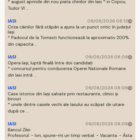
* august aprinde din nou piata chiriilor din Iasi * in Copou,
Tudor Vl ...
IASI
09/08/2026 08:13
Criza câinilor fără stăpân a ajuns la un punct critic în județul
Iași
* Padocul de la Tomesti functionează la aproximativ 200%
din capacita ...
IASI
09/08/2026 08:09
Opera Iași, luptă finală între doi candidați
* concursul pentru conducerea Operei Nationale Romane
din Iasi intră ...
IASI
09/08/2026 08:09
Case istorice din Iași salvate prin restaurante, clinici și
birouri
* unele dintre casele vechi ale Iasului au scăpat de uitare
după ce ...
IASI
09/08/2026 08:05
Bancul Zilei
Profesorul: - Ion, spune-mi un timp verbal. - Vacanta. - Ăsta