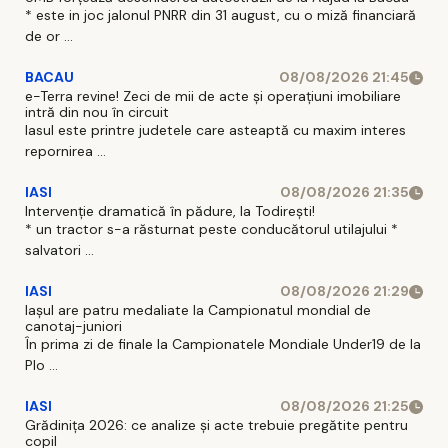
* este in joc jalonul PNRR din 31 august, cu o miză financiară
de or ...
BACAU
08/08/2026 21:45
e-Terra revine! Zeci de mii de acte și operațiuni imobiliare
intră din nou în circuit
Iasul este printre judetele care asteaptă cu maxim interes
repornirea ...
IASI
08/08/2026 21:35
Intervenție dramatică în pădure, la Todirești!
* un tractor s-a răsturnat peste conducătorul utilajului *
salvatori ...
IASI
08/08/2026 21:29
Iaşul are patru medaliate la Campionatul mondial de
canotaj-juniori
În prima zi de finale la Campionatele Mondiale Under19 de la
Plo ...
IASI
08/08/2026 21:25
Grădinița 2026: ce analize și acte trebuie pregătite pentru
copil