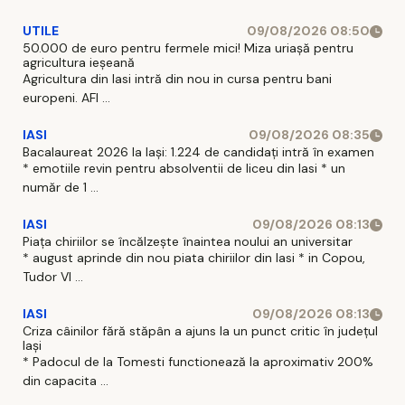
UTILE
09/08/2026 08:50
50.000 de euro pentru fermele mici! Miza uriașă pentru
agricultura ieșeană
Agricultura din Iasi intră din nou in cursa pentru bani
europeni. AFI ...
IASI
09/08/2026 08:35
Bacalaureat 2026 la Iași: 1.224 de candidați intră în examen
* emotiile revin pentru absolventii de liceu din Iasi * un
număr de 1 ...
IASI
09/08/2026 08:13
Piața chiriilor se încălzește înaintea noului an universitar
* august aprinde din nou piata chiriilor din Iasi * in Copou,
Tudor Vl ...
IASI
09/08/2026 08:13
Criza câinilor fără stăpân a ajuns la un punct critic în județul
Iași
* Padocul de la Tomesti functionează la aproximativ 200%
din capacita ...