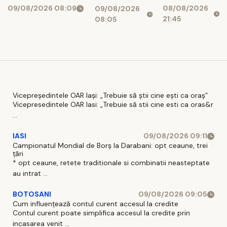
08/08/2026
09/08/2026 08:09
la Bacău
09/08/2026
clinici și
21:45
08:05
birouri
Vicepreședintele OAR Iași: „Trebuie să știi cine ești ca oraș”
Vicepresedintele OAR Iasi: „Trebuie să stii cine esti ca oras&r
...
IASI
09/08/2026 09:11
Campionatul Mondial de Borș la Darabani: opt ceaune, trei
țări
* opt ceaune, retete traditionale si combinatii neasteptate
au intrat ...
BOTOSANI
09/08/2026 09:05
Cum influențează contul curent accesul la credite
Contul curent poate simplifica accesul la credite prin
incasarea venit ...