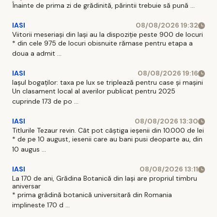
Înainte de prima zi de grădinită, părintii trebuie să pună ...
IASI
08/08/2026 19:32
Viitorii meseriași din Iași au la dispoziție peste 900 de locuri
* din cele 975 de locuri obisnuite rămase pentru etapa a
doua a admit ...
IASI
08/08/2026 19:16
Iașul bogaților: taxa pe lux se triplează pentru case și mașini
Un clasament local al averilor publicat pentru 2025
cuprinde 173 de po ...
IASI
08/08/2026 13:30
Titlurile Tezaur revin. Cât pot câștiga ieșenii din 10.000 de lei
* de pe 10 august, iesenii care au bani pusi deoparte au, din
10 augus ...
IASI
08/08/2026 13:11
La 170 de ani, Grădina Botanică din Iași are propriul timbru
aniversar
* prima grădină botanică universitară din Romania
implineste 170 d ...