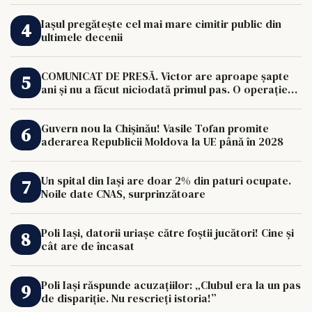
Iașul pregătește cel mai mare cimitir public din
ultimele decenii
COMUNICAT DE PRESĂ. Victor are aproape șapte
ani și nu a făcut niciodată primul pas. O operație
de 33.000 de euro îi poate schimba viața.
Guvern nou la Chișinău! Vasile Tofan promite
aderarea Republicii Moldova la UE până în 2028
Un spital din Iași are doar 2% din paturi ocupate.
Noile date CNAS, surprinzătoare
Poli Iași, datorii uriașe către foștii jucători! Cine și
cât are de încasat
Poli Iași răspunde acuzațiilor: „Clubul era la un pas
de dispariție. Nu rescrieți istoria!”