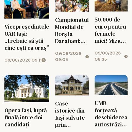
50.000 de
Campionatul
euro pentru
Vicepreședintele
Mondial de
fermele
OAR Iași:
Borș la
mici! Miza
„Trebuie să știi
Darabani:
uriașă
cine ești ca oraș”
opt ceaune,
09/08/2026
pentru
09/08/2026
trei țări
08:35
09:05
09/08/2026 09:11
agricultura
ieșeană
UMB
Case
forțează
Opera Iași, luptă
istorice din
deschiderea
finală între doi
Iași salvate
autostrăzii
candidați
prin
de la Adjud
restaurante,