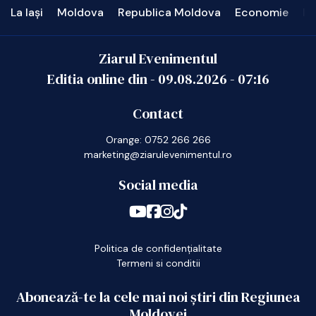
La Iași
Moldova
Republica Moldova
Economie
In
Ziarul Evenimentul
Editia online din -
09.08.2026
-
07:16
Contact
Orange: 0752 266 266
marketing@ziarulevenimentul.ro
Social media
Politica de confidențialitate
Termeni si conditii
Abonează-te la cele mai noi știri din Regiunea
Moldovei