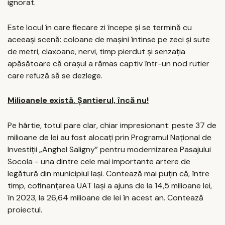
ignorat.
Este locul în care fiecare zi începe și se termină cu
aceeași scenă: coloane de mașini întinse pe zeci și sute
de metri, claxoane, nervi, timp pierdut și senzația
apăsătoare că orașul a rămas captiv într-un nod rutier
care refuză să se dezlege.
Milioanele există. Șantierul, încă nu!
Pe hârtie, totul pare clar, chiar impresionant: peste 37 de
milioane de lei au fost alocați prin Programul Național de
Investiții „Anghel Saligny” pentru modernizarea Pasajului
Socola - una dintre cele mai importante artere de
legătură din municipiul Iași. Contează mai puțin că, între
timp, cofinanțarea UAT Iași a ajuns de la 14,5 milioane lei,
în 2023, la 26,64 milioane de lei în acest an. Contează
proiectul.