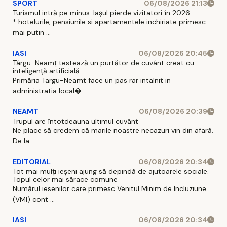
SPORT
06/08/2026 21:13
Turismul intră pe minus. Iașul pierde vizitatori în 2026
* hotelurile, pensiunile si apartamentele inchiriate primesc
mai putin ...
IASI
06/08/2026 20:45
Târgu-Neamț testează un purtător de cuvânt creat cu
inteligență artificială
Primăria Targu-Neamt face un pas rar intalnit in
administratia local� ...
NEAMT
06/08/2026 20:39
Trupul are întotdeauna ultimul cuvânt
Ne place să credem că marile noastre necazuri vin din afară.
De la ...
EDITORIAL
06/08/2026 20:34
Tot mai mulți ieșeni ajung să depindă de ajutoarele sociale.
Topul celor mai sărace comune
Numărul iesenilor care primesc Venitul Minim de Incluziune
(VMI) cont ...
IASI
06/08/2026 20:34