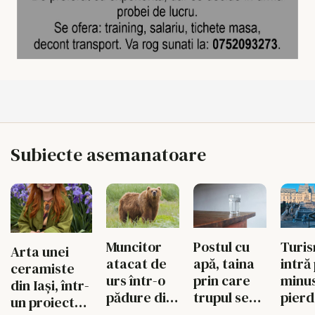
Subiecte asemanatoare
Muncitor
Postul cu
Turi
Arta unei
atacat de
apă, taina
intră
ceramiste
urs într-o
prin care
minus
din Iași, într-
pădure din
trupul se
pier
un proiect
Bacău.
reface
vizita