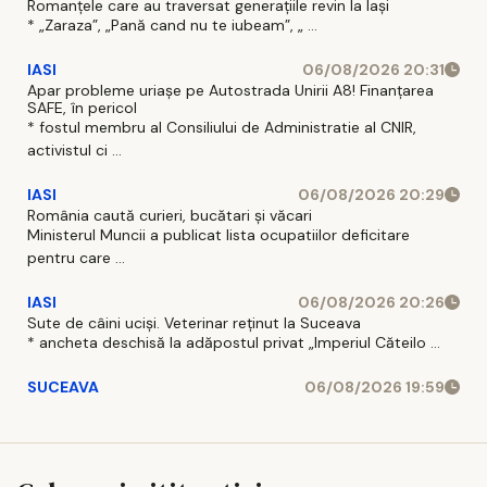
Romanțele care au traversat generațiile revin la Iași
* „Zaraza”, „Pană cand nu te iubeam”, „ ...
IASI
06/08/2026 20:31
Apar probleme uriașe pe Autostrada Unirii A8! Finanțarea
SAFE, în pericol
* fostul membru al Consiliului de Administratie al CNIR,
activistul ci ...
IASI
06/08/2026 20:29
România caută curieri, bucătari și văcari
Ministerul Muncii a publicat lista ocupatiilor deficitare
pentru care ...
IASI
06/08/2026 20:26
Sute de câini uciși. Veterinar reținut la Suceava
* ancheta deschisă la adăpostul privat „Imperiul Căteilo ...
SUCEAVA
06/08/2026 19:59