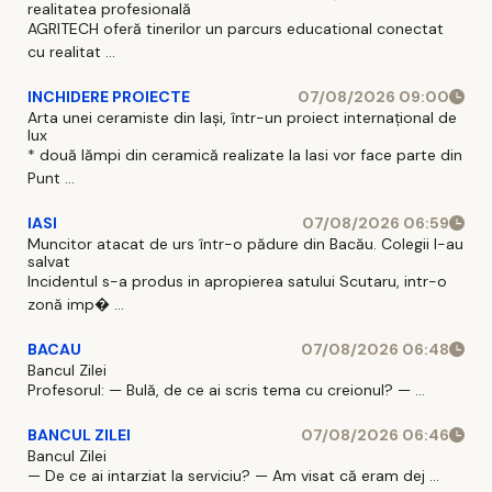
realitatea profesională
AGRITECH oferă tinerilor un parcurs educational conectat
cu realitat ...
INCHIDERE PROIECTE
07/08/2026 09:00
Arta unei ceramiste din Iași, într-un proiect internațional de
lux
* două lămpi din ceramică realizate la Iasi vor face parte din
Punt ...
IASI
07/08/2026 06:59
Muncitor atacat de urs într-o pădure din Bacău. Colegii l-au
salvat
Incidentul s-a produs in apropierea satului Scutaru, intr-o
zonă imp� ...
BACAU
07/08/2026 06:48
Bancul Zilei
Profesorul: — Bulă, de ce ai scris tema cu creionul? — ...
BANCUL ZILEI
07/08/2026 06:46
Bancul Zilei
— De ce ai intarziat la serviciu? — Am visat că eram dej ...