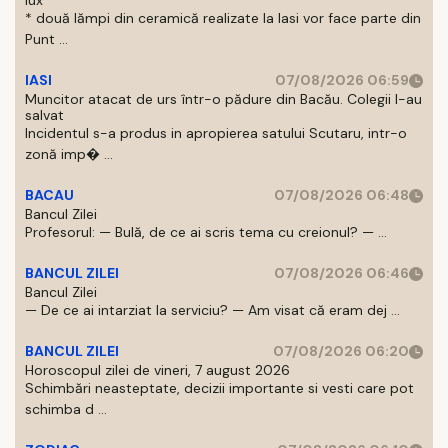
lux
* două lămpi din ceramică realizate la Iasi vor face parte din
Punt ...
IASI
07/08/2026 06:59
Muncitor atacat de urs într-o pădure din Bacău. Colegii l-au
salvat
Incidentul s-a produs in apropierea satului Scutaru, intr-o
zonă imp� ...
BACAU
07/08/2026 06:48
Bancul Zilei
Profesorul: — Bulă, de ce ai scris tema cu creionul? — ...
BANCUL ZILEI
07/08/2026 06:46
Bancul Zilei
— De ce ai intarziat la serviciu? — Am visat că eram dej ...
BANCUL ZILEI
07/08/2026 06:20
Horoscopul zilei de vineri, 7 august 2026
Schimbări neasteptate, decizii importante si vesti care pot
schimba d ...