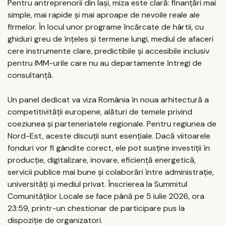
Pentru antreprenorii din Iași, miza este clară: finanțări mai
simple, mai rapide și mai aproape de nevoile reale ale
firmelor. În locul unor programe încărcate de hârtii, cu
ghiduri greu de înțeles și termene lungi, mediul de afaceri
cere instrumente clare, predictibile și accesibile inclusiv
pentru IMM-urile care nu au departamente întregi de
consultanță.
Un panel dedicat va viza România în noua arhitectură a
competitivității europene, alături de temele privind
coeziunea și parteneriatele regionale. Pentru regiunea de
Nord-Est, aceste discuții sunt esențiale. Dacă viitoarele
fonduri vor fi gândite corect, ele pot susține investiții în
producție, digitalizare, inovare, eficiență energetică,
servicii publice mai bune și colaborări între administrație,
universități și mediul privat. Înscrierea la Summitul
Comunităților Locale se face până pe 5 iulie 2026, ora
23:59, printr-un chestionar de participare pus la
dispoziție de organizatori.