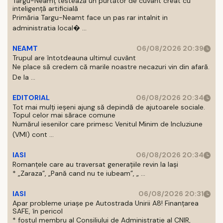
Târgu-Neamț testează un purtător de cuvânt creat cu
inteligență artificială
Primăria Targu-Neamt face un pas rar intalnit in
administratia local� ...
NEAMT
06/08/2026 20:39
Trupul are întotdeauna ultimul cuvânt
Ne place să credem că marile noastre necazuri vin din afară.
De la ...
EDITORIAL
06/08/2026 20:34
Tot mai mulți ieșeni ajung să depindă de ajutoarele sociale.
Topul celor mai sărace comune
Numărul iesenilor care primesc Venitul Minim de Incluziune
(VMI) cont ...
IASI
06/08/2026 20:34
Romanțele care au traversat generațiile revin la Iași
* „Zaraza”, „Pană cand nu te iubeam”, „ ...
IASI
06/08/2026 20:31
Apar probleme uriașe pe Autostrada Unirii A8! Finanțarea
SAFE, în pericol
* fostul membru al Consiliului de Administratie al CNIR,