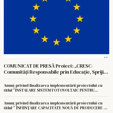
COMUNICAT DE PRESĂ Proiect: „CRESC-
Comunități Responsabile prin Educație, Sprijin
și Consiliere” Cod SMIS: 350657
Anunț privind finalizarea implementării proiectului cu
titlul ”INSTALARE SISTEM FOTOVOLTAIC PENTRU
AUTOCONSUM LA NIVELUL AGROCOMPLEX LUNCA
PAȘCANI S.A
Anunț privind finalizarea implementării proiectului cu
titlul ” ÎNFIINȚARE CAPACITATE NOUĂ DE PRODUCERE A
ENERGIEI REGENERABILE PENTRU AUTOCONSUMUL