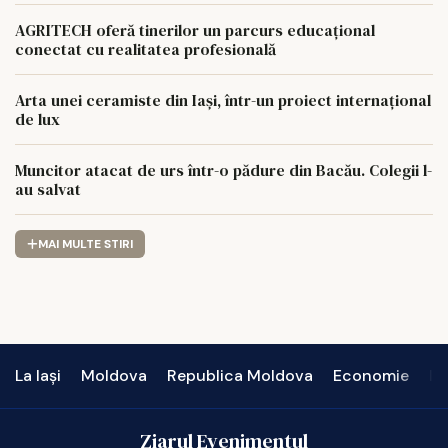
AGROCOMPLEX LUNCA PAȘCANI S.A.
AGRITECH oferă tinerilor un parcurs educațional
conectat cu realitatea profesională
Arta unei ceramiste din Iași, într-un proiect internațional
de lux
Muncitor atacat de urs într-o pădure din Bacău. Colegii l-
au salvat
MAI MULTE STIRI
La Iași
Moldova
Republica Moldova
Economie
In
Ziarul Evenimentul