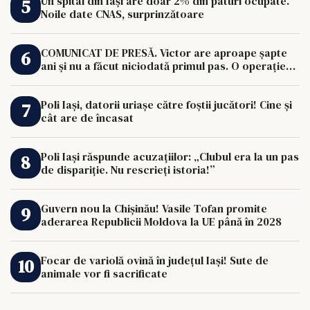
Un spital din Iași are doar 2% din paturi ocupate.
Noile date CNAS, surprinzătoare
COMUNICAT DE PRESĂ. Victor are aproape șapte
ani și nu a făcut niciodată primul pas. O operație
de 33.000 de euro îi poate schimba viața.
Poli Iași, datorii uriașe către foștii jucători! Cine și
cât are de încasat
Poli Iași răspunde acuzațiilor: „Clubul era la un pas
de dispariție. Nu rescrieți istoria!”
Guvern nou la Chișinău! Vasile Tofan promite
aderarea Republicii Moldova la UE până în 2028
Focar de variolă ovină în județul Iași! Sute de
animale vor fi sacrificate