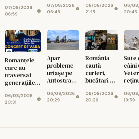
internațional
07/08/2026
06/08/2026
06/08
Colegii l-au
2026
07/08/2026
de lux
06:48
21:15
20:45
salvat
06:59
Apar
România
Sute 
Romanțele
probleme
caută
câini 
care au
uriașe pe
curieri,
Veter
traversat
Autostrada
bucătari și
rețin
generațiile
Unirii A8!
văcari
Suce
revin la Iași
06/08/2026
06/08/2026
06/08
Finanțarea
06/08/2026
20:29
20:26
19:59
SAFE, în
20:31
pericol