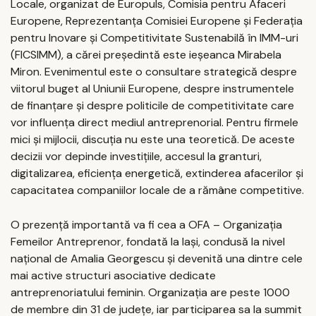
Locale, organizat de Europuls, Comisia pentru Afaceri
Europene, Reprezentanța Comisiei Europene și Federația
pentru Inovare și Competitivitate Sustenabilă în IMM-uri
(FICSIMM), a cărei președintă este ieșeanca Mirabela
Miron. Evenimentul este o consultare strategică despre
viitorul buget al Uniunii Europene, despre instrumentele
de finanțare și despre politicile de competitivitate care
vor influența direct mediul antreprenorial. Pentru firmele
mici și mijlocii, discuția nu este una teoretică. De aceste
decizii vor depinde investițiile, accesul la granturi,
digitalizarea, eficiența energetică, extinderea afacerilor și
capacitatea companiilor locale de a rămâne competitive.
O prezență importantă va fi cea a OFA – Organizația
Femeilor Antreprenor, fondată la Iași, condusă la nivel
național de Amalia Georgescu și devenită una dintre cele
mai active structuri asociative dedicate
antreprenoriatului feminin. Organizația are peste 1000
de membre din 31 de județe, iar participarea sa la summit