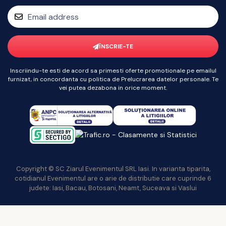
ÎNSCRIE-TE
Inscriindu-te esti de acord sa primesti oferte promotionale pe emailul
furnizat, in concordanta cu politica de Prelucrarea datelor personale. Te
vei putea dezabona in orice moment.
Copyright © SC Ziarul Evenimentul SRL Iasi. In varianta tiparita,
cotidianul Evenimentul are o arie de distributie care cuprinde 6
judete: Iasi, Bacau, Botosani, Neamt, Suceava si Vaslui