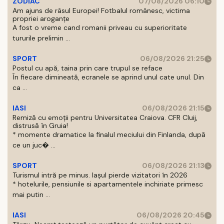
ZODIAC
07/08/2026 06:10
Am ajuns de râsul Europei! Fotbalul românesc, victima
propriei aroganțe
A fost o vreme cand romanii priveau cu superioritate
tururile prelimin ...
SPORT
06/08/2026 21:25
Postul cu apă, taina prin care trupul se reface
În fiecare dimineată, ecranele se aprind unul cate unul. Din
ca ...
IASI
06/08/2026 21:15
Remiză cu emoții pentru Universitatea Craiova. CFR Cluij,
distrusă în Gruia!
* momente dramatice la finalul meciului din Finlanda, după
ce un juc� ...
SPORT
06/08/2026 21:13
Turismul intră pe minus. Iașul pierde vizitatori în 2026
* hotelurile, pensiunile si apartamentele inchiriate primesc
mai putin ...
IASI
06/08/2026 20:45