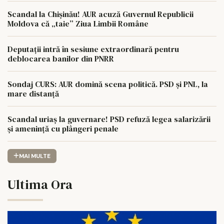
Scandal la Chișinău! AUR acuză Guvernul Republicii
Moldova că „taie” Ziua Limbii Române
Deputații intră în sesiune extraordinară pentru
deblocarea banilor din PNRR
Sondaj CURS: AUR domină scena politică. PSD și PNL, la
mare distanță
Scandal uriaș la guvernare! PSD refuză legea salarizării
și amenință cu plângeri penale
MAI MULTE
Ultima Ora