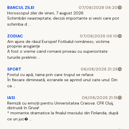
BANCUL ZILEI
07/08/2026 06:20
Horoscopul zilei de vineri, 7 august 2026
Schimbări neasteptate, decizii importante si vesti care pot
schimba d ...
ZODIAC
07/08/2026 06:10
Am ajuns de râsul Europei! Fotbalul românesc, victima
propriei aroganțe
A fost o vreme cand romanii priveau cu superioritate
tururile prelimin ...
SPORT
06/08/2026 21:25
Postul cu apă, taina prin care trupul se reface
În fiecare dimineată, ecranele se aprind unul cate unul. Din
ca ...
IASI
06/08/2026 21:15
Remiză cu emoții pentru Universitatea Craiova. CFR Cluij,
distrusă în Gruia!
* momente dramatice la finalul meciului din Finlanda, după
ce un juc� ...