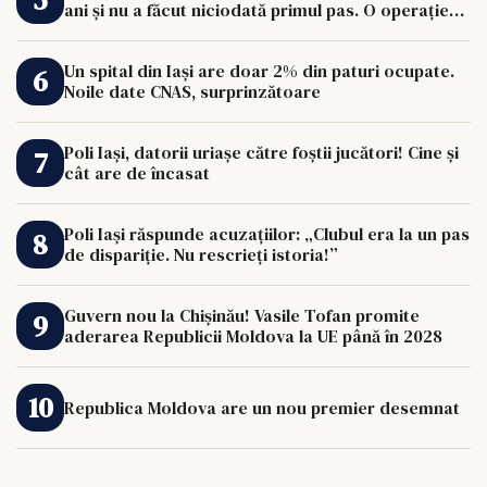
ani și nu a făcut niciodată primul pas. O operație
de 33.000 de euro îi poate schimba viața.
Un spital din Iași are doar 2% din paturi ocupate.
Noile date CNAS, surprinzătoare
Poli Iași, datorii uriașe către foștii jucători! Cine și
cât are de încasat
Poli Iași răspunde acuzațiilor: „Clubul era la un pas
de dispariție. Nu rescrieți istoria!”
Guvern nou la Chișinău! Vasile Tofan promite
aderarea Republicii Moldova la UE până în 2028
Republica Moldova are un nou premier desemnat