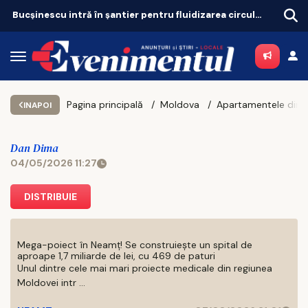
Iașul bogaților: taxa pe lux se triplează pentru case și mașini
Port
Pagina principală
Moldova
INAPOI
Dan Dima
04/05/2026 11:27
DISTRIBUIE
Mega-poiect în Neamț! Se construiește un spital de
aproape 1,7 miliarde de lei, cu 469 de paturi
Unul dintre cele mai mari proiecte medicale din regiunea
Moldovei intr ...