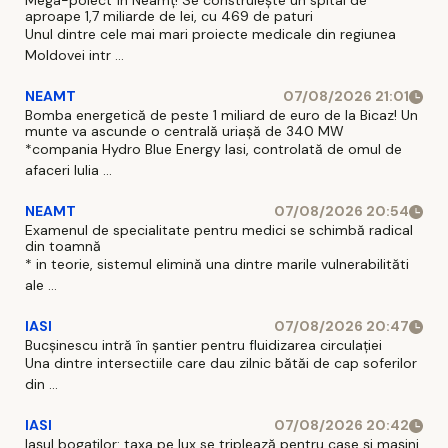
Mega-poiect în Neamț! Se construiește un spital de
aproape 1,7 miliarde de lei, cu 469 de paturi
Unul dintre cele mai mari proiecte medicale din regiunea
Moldovei intr ...
NEAMT
07/08/2026 21:01
Bomba energetică de peste 1 miliard de euro de la Bicaz! Un
munte va ascunde o centrală uriașă de 340 MW
*compania Hydro Blue Energy Iasi, controlată de omul de
afaceri Iulia ...
NEAMT
07/08/2026 20:54
Examenul de specialitate pentru medici se schimbă radical
din toamnă
* in teorie, sistemul elimină una dintre marile vulnerabilităti
ale ...
IASI
07/08/2026 20:47
Bucșinescu intră în șantier pentru fluidizarea circulației
Una dintre intersectiile care dau zilnic bătăi de cap soferilor
din ...
IASI
07/08/2026 20:42
Iașul bogaților: taxa pe lux se triplează pentru case și mașini