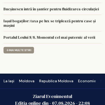
Bucșinescu intră în șantier pentru fluidizarea circulației
Iașul bogaților: taxa pe lux se triplează pentru case și
mașini
Portalul Leului 8/8. Momentul cel mai puternic al verii
MAI MULTE STIRI
La Iași
Moldova
Republica Moldova
Economie
In
Ziarul Evenimentul
Editia online din -
07.08.2026
-
22:08