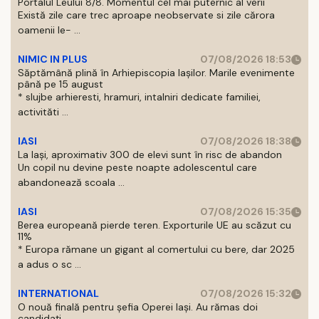
Portalul Leului 8/8. Momentul cel mai puternic al verii
Există zile care trec aproape neobservate si zile cărora
oamenii le- ...
NIMIC IN PLUS
07/08/2026 18:53
Săptămână plină în Arhiepiscopia Iașilor. Marile evenimente
până pe 15 august
* slujbe arhieresti, hramuri, intalniri dedicate familiei,
activităti ...
IASI
07/08/2026 18:38
La Iași, aproximativ 300 de elevi sunt în risc de abandon
Un copil nu devine peste noapte adolescentul care
abandonează scoala ...
IASI
07/08/2026 15:35
Berea europeană pierde teren. Exporturile UE au scăzut cu
11%
* Europa rămane un gigant al comertului cu bere, dar 2025
a adus o sc ...
INTERNATIONAL
07/08/2026 15:32
O nouă finală pentru șefia Operei Iași. Au rămas doi
candidați