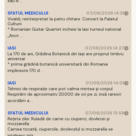
sau III ...
SFATUL MEDICULUI
07/08/2026 14:31
Vivaldi, reinterpretat la patru chitare. Concert la Palatul
Culturii
* Romanian Guitar Quartet incheie la Iasi turneul national
„Anot ...
IASI
07/08/2026 14:27
La 170 de ani, Grădina Botanică din Iași are propriul timbru
aniversar
* prima grădină botanică universitară din Romania
implineste 170 d ...
IASI
07/08/2026 14:01
Tehnici de respirație care pot calma mintea și corpul
Respirăm de aproximativ 20.000 de ori pe zi, insă rareori
acordăm a ...
SFATUL MEDICULUI
07/08/2026 13:59
Rețeta zilei: Ruladă de carne cu ciuperci, dovlecei și
mozzarella
Carnea tocată, ciupercile, dovlecelul si mozzarella se
intalnesc intr ...