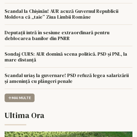
Scandal la Chișinău! AUR acuză Guvernul Republicii
Moldova că „taie” Ziua Limbii Române
Deputații intră în sesiune extraordinară pentru
deblocarea banilor din PNRR
Sondaj CURS: AUR domină scena politică. PSD și PNL, la
mare distanță
Scandal uriaș la guvernare! PSD refuză legea salarizării
și amenință cu plângeri penale
MAI MULTE
Ultima Ora