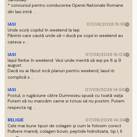
* concursul pentru conducerea Operei Nationale Romane
din Iasi intră ...
IASI
07/08/2026 15:10
Unde scoți copilul în weekend la Iași
Părintii care caută unde să-i ducă pe copii in weekend au
cateva v ...
IASI
07/08/2026 15:03
Iașul fierbe în weekend. Vezi unde merită să ieși pe 8 și 9
august
Dacă nu ai făcut incă planuri pentru weekend, Iasul iti
complică s ...
IASI
07/08/2026 14:50
Postul, o rugăciune către Dumnezeu spusă cu toată viața
Putem să nu mancăm carne si totusi să nu postim. Putem
respecta rig ...
RELIGIE
07/08/2026 14:34
Cele mai bune tipuri de colagen și cum le folosim corect
Pulbere marină, colagen bovin, peptide hidrolizate, tip I, II