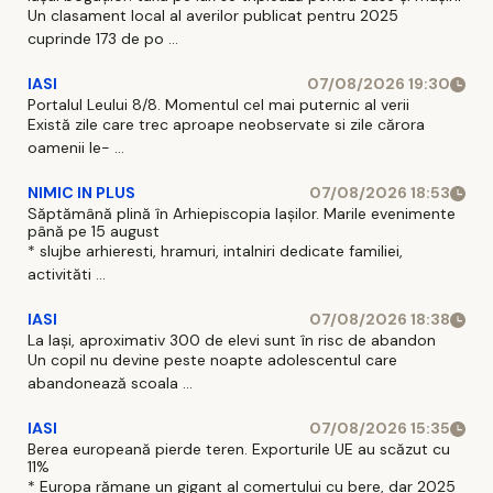
Un clasament local al averilor publicat pentru 2025
cuprinde 173 de po ...
IASI
07/08/2026 19:30
Portalul Leului 8/8. Momentul cel mai puternic al verii
Există zile care trec aproape neobservate si zile cărora
oamenii le- ...
NIMIC IN PLUS
07/08/2026 18:53
Săptămână plină în Arhiepiscopia Iașilor. Marile evenimente
până pe 15 august
* slujbe arhieresti, hramuri, intalniri dedicate familiei,
activităti ...
IASI
07/08/2026 18:38
La Iași, aproximativ 300 de elevi sunt în risc de abandon
Un copil nu devine peste noapte adolescentul care
abandonează scoala ...
IASI
07/08/2026 15:35
Berea europeană pierde teren. Exporturile UE au scăzut cu
11%
* Europa rămane un gigant al comertului cu bere, dar 2025