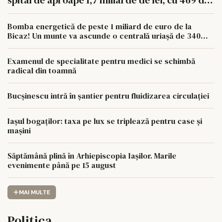
spital de aproape 1,7 miliarde de lei, cu 469 de
paturi
Bomba energetică de peste 1 miliard de euro de la
Bicaz! Un munte va ascunde o centrală uriașă de 340
MW
Examenul de specialitate pentru medici se schimbă
radical din toamnă
Bucșinescu intră în șantier pentru fluidizarea circulației
Iașul bogaților: taxa pe lux se triplează pentru case și
mașini
Săptămână plină în Arhiepiscopia Iașilor. Marile
evenimente până pe 15 august
MAI MULTE
Politica