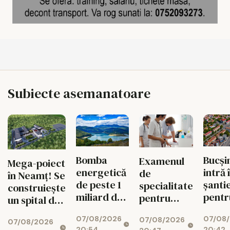
Subiecte asemanatoare
Bomba
Bucși
Examenul
Mega-poiect
energetică
intră 
de
în Neamț! Se
de peste 1
șanti
specialitate
construiește
miliard de
pentr
pentru
un spital de
euro de la
fluid
medici se
aproape 1,7
07/08/2026
07/08
Bicaz! Un
circul
07/08/2026
schimbă
07/08/2026
miliarde de
20:54
20:42