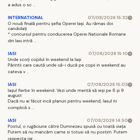
a adus o sc ...
INTERNATIONAL
07/08/2026 15:32
O nouă finală pentru șefia Operei Iași. Au rămas doi
candidați
* concursul pentru conducerea Operei Nationale Romane
din Iasi intră ...
IASI
07/08/2026 15:10
Unde scoți copilul în weekend la Iași
Părintii care caută unde să-i ducă pe copii in weekend au
cateva v ...
IASI
07/08/2026 15:03
Iașul fierbe în weekend. Vezi unde merită să ieși pe 8 și 9
august
Dacă nu ai făcut incă planuri pentru weekend, Iasul iti
complică s ...
IASI
07/08/2026 14:50
Postul, o rugăciune către Dumnezeu spusă cu toată viața
Putem să nu mancăm carne si totusi să nu postim. Putem
respecta rig ...