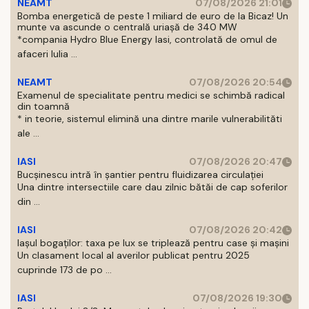
NEAMT
07/08/2026 21:01
Bomba energetică de peste 1 miliard de euro de la Bicaz! Un
munte va ascunde o centrală uriașă de 340 MW
*compania Hydro Blue Energy Iasi, controlată de omul de
afaceri Iulia ...
NEAMT
07/08/2026 20:54
Examenul de specialitate pentru medici se schimbă radical
din toamnă
* in teorie, sistemul elimină una dintre marile vulnerabilităti
ale ...
IASI
07/08/2026 20:47
Bucșinescu intră în șantier pentru fluidizarea circulației
Una dintre intersectiile care dau zilnic bătăi de cap soferilor
din ...
IASI
07/08/2026 20:42
Iașul bogaților: taxa pe lux se triplează pentru case și mașini
Un clasament local al averilor publicat pentru 2025
cuprinde 173 de po ...
IASI
07/08/2026 19:30