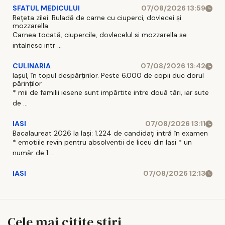
SFATUL MEDICULUI
07/08/2026 13:59
Rețeta zilei: Ruladă de carne cu ciuperci, dovlecei și
mozzarella
Carnea tocată, ciupercile, dovlecelul si mozzarella se
intalnesc intr ...
CULINARIA
07/08/2026 13:42
Iașul, în topul despărțirilor. Peste 6.000 de copii duc dorul
părinților
* mii de familii iesene sunt impărtite intre două tări, iar sute
de ...
IASI
07/08/2026 13:11
Bacalaureat 2026 la Iași: 1.224 de candidați intră în examen
* emotiile revin pentru absolventii de liceu din Iasi * un
număr de 1 ...
IASI
07/08/2026 12:13
Cele mai citite stiri