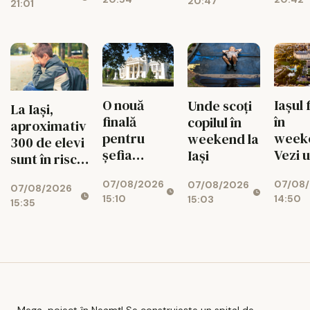
20:47
munte va
radical din
21:01
lei, cu 469
ascunde o
toamnă
de paturi
centrală
uriașă de
340 MW
O nouă
Iașul 
Unde scoți
La Iași,
finală
în
copilul în
aproximativ
pentru
week
weekend la
300 de elevi
șefia
Vezi 
Iași
sunt în risc
Operei Iași.
merit
de abandon
07/08/2026
07/08
Au rămas
ieși pe
07/08/2026
07/08/2026
15:10
14:50
15:03
doi
9 aug
15:35
candidați