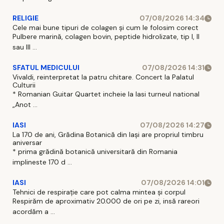
RELIGIE
07/08/2026 14:34
Cele mai bune tipuri de colagen și cum le folosim corect
Pulbere marină, colagen bovin, peptide hidrolizate, tip I, II
sau III ...
SFATUL MEDICULUI
07/08/2026 14:31
Vivaldi, reinterpretat la patru chitare. Concert la Palatul
Culturii
* Romanian Guitar Quartet incheie la Iasi turneul national
„Anot ...
IASI
07/08/2026 14:27
La 170 de ani, Grădina Botanică din Iași are propriul timbru
aniversar
* prima grădină botanică universitară din Romania
implineste 170 d ...
IASI
07/08/2026 14:01
Tehnici de respirație care pot calma mintea și corpul
Respirăm de aproximativ 20.000 de ori pe zi, insă rareori
acordăm a ...