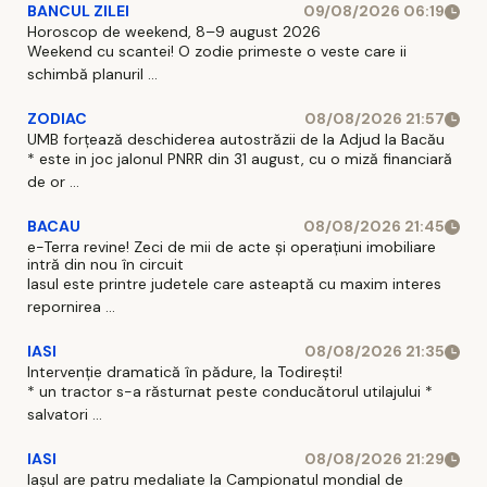
BANCUL ZILEI
09/08/2026 06:19
Horoscop de weekend, 8–9 august 2026
Weekend cu scantei! O zodie primeste o veste care ii
schimbă planuril ...
ZODIAC
08/08/2026 21:57
UMB forțează deschiderea autostrăzii de la Adjud la Bacău
* este in joc jalonul PNRR din 31 august, cu o miză financiară
de or ...
BACAU
08/08/2026 21:45
e-Terra revine! Zeci de mii de acte și operațiuni imobiliare
intră din nou în circuit
Iasul este printre judetele care asteaptă cu maxim interes
repornirea ...
IASI
08/08/2026 21:35
Intervenție dramatică în pădure, la Todirești!
* un tractor s-a răsturnat peste conducătorul utilajului *
salvatori ...
IASI
08/08/2026 21:29
Iaşul are patru medaliate la Campionatul mondial de