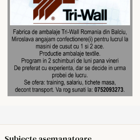
Subiecte asemanatoare