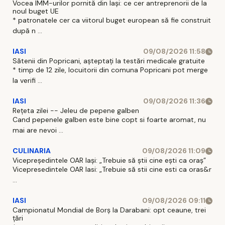
Vocea IMM-urilor pornită din Iași: ce cer antreprenorii de la
noul buget UE
* patronatele cer ca viitorul buget european să fie construit
după n ...
IASI
09/08/2026 11:58
Sătenii din Popricani, așteptați la testări medicale gratuite
* timp de 12 zile, locuitorii din comuna Popricani pot merge
la verifi ...
IASI
09/08/2026 11:36
Rețeta zilei -- Jeleu de pepene galben
Cand pepenele galben este bine copt si foarte aromat, nu
mai are nevoi ...
CULINARIA
09/08/2026 11:09
Vicepreședintele OAR Iași: „Trebuie să știi cine ești ca oraș”
Vicepresedintele OAR Iasi: „Trebuie să stii cine esti ca oras&r
...
IASI
09/08/2026 09:11
Campionatul Mondial de Borș la Darabani: opt ceaune, trei
țări