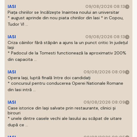
IASI
09/08/2026 08:13
Piața chiriilor se încălzește înaintea noului an universitar
* august aprinde din nou piata chiriilor din Iasi * in Copou,
Tudor Vl ...
IASI
09/08/2026 08:13
Criza câinilor fără stăpân a ajuns la un punct critic în județul
Iași
* Padocul de la Tomesti functionează la aproximativ 200%
din capacita ...
IASI
09/08/2026 08:09
Opera Iași, luptă finală între doi candidați
* concursul pentru conducerea Operei Nationale Romane
din Iasi intră ...
IASI
09/08/2026 08:09
Case istorice din Iași salvate prin restaurante, clinici și
birouri
* unele dintre casele vechi ale Iasului au scăpat de uitare
după ce ...