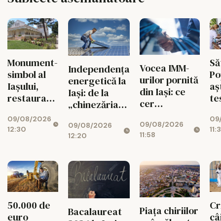
Monument-
Să
Vocea IMM-
Independența
simbol al
Po
urilor pornită
energetică la
Iaşului,
aș
din Iași: ce
Iași: de la
restaurat
te
cer
„chinezăria”
după cea
me
antreprenorii
de pe Temu la
09/08/2026
09
mai amplă
gr
09/08/2026
de la noul
09/08/2026
sistemul de
12:30
11:
intervenţie
11:58
12:20
buget UE
7.000 de euro
50.000 de
Cr
Piața chiriilor
Bacalaureat
euro
câ