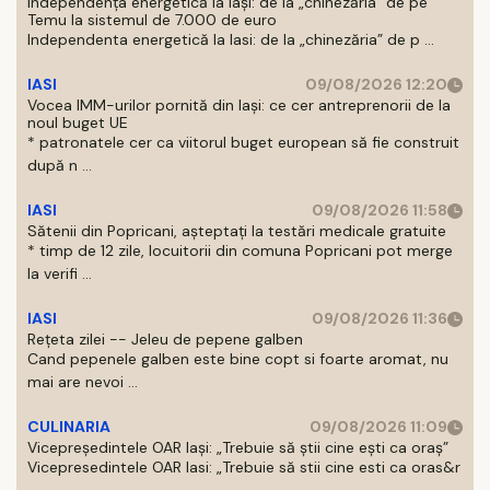
Independența energetică la Iași: de la „chinezăria” de pe
Temu la sistemul de 7.000 de euro
Independenta energetică la Iasi: de la „chinezăria” de p ...
IASI
09/08/2026 12:20
Vocea IMM-urilor pornită din Iași: ce cer antreprenorii de la
noul buget UE
* patronatele cer ca viitorul buget european să fie construit
după n ...
IASI
09/08/2026 11:58
Sătenii din Popricani, așteptați la testări medicale gratuite
* timp de 12 zile, locuitorii din comuna Popricani pot merge
la verifi ...
IASI
09/08/2026 11:36
Rețeta zilei -- Jeleu de pepene galben
Cand pepenele galben este bine copt si foarte aromat, nu
mai are nevoi ...
CULINARIA
09/08/2026 11:09
Vicepreședintele OAR Iași: „Trebuie să știi cine ești ca oraș”
Vicepresedintele OAR Iasi: „Trebuie să stii cine esti ca oras&r