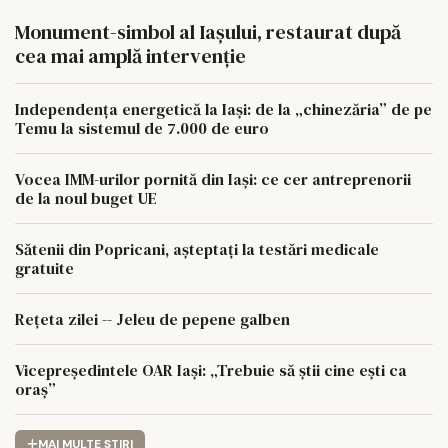
Monument-simbol al Iaşului, restaurat după
cea mai amplă intervenţie
Independența energetică la Iași: de la „chinezăria” de pe
Temu la sistemul de 7.000 de euro
Vocea IMM-urilor pornită din Iași: ce cer antreprenorii
de la noul buget UE
Sătenii din Popricani, așteptați la testări medicale
gratuite
Rețeta zilei -- Jeleu de pepene galben
Vicepreședintele OAR Iași: „Trebuie să știi cine ești ca
oraș”
MAI MULTE STIRI