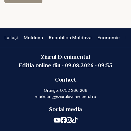
La Iași
Moldova
Republica Moldova
Economie
In
Ziarul Evenimentul
Editia online din -
09.08.2026
-
09:55
Contact
Orange: 0752 266 266
marketing@ziarulevenimentul.ro
Social media