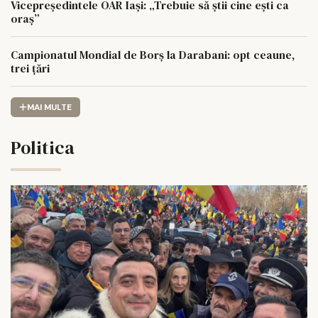
Vicepreședintele OAR Iași: „Trebuie să știi cine ești ca
oraș”
Campionatul Mondial de Borș la Darabani: opt ceaune,
trei țări
MAI MULTE
Politica