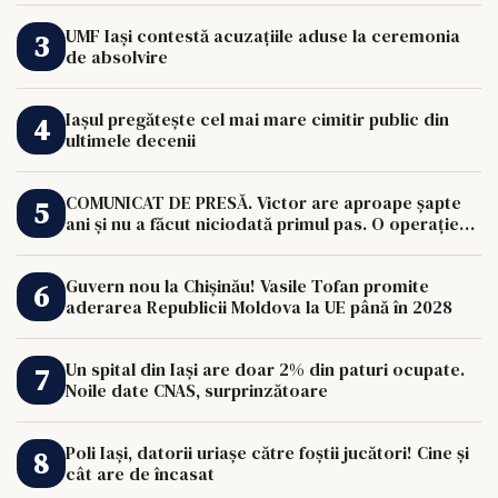
UMF Iași contestă acuzațiile aduse la ceremonia
de absolvire
Iașul pregătește cel mai mare cimitir public din
ultimele decenii
COMUNICAT DE PRESĂ. Victor are aproape șapte
ani și nu a făcut niciodată primul pas. O operație
de 33.000 de euro îi poate schimba viața.
Guvern nou la Chișinău! Vasile Tofan promite
aderarea Republicii Moldova la UE până în 2028
Un spital din Iași are doar 2% din paturi ocupate.
Noile date CNAS, surprinzătoare
Poli Iași, datorii uriașe către foștii jucători! Cine și
cât are de încasat