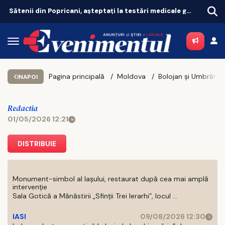
Rețeta zilei -- Jeleu de pepene galben
Pagina principală
Moldova
INAPOI
Redactia
01/05/2026 12:21
DISTRIBUIE
Monument-simbol al Iaşului, restaurat după cea mai amplă
intervenţie
Sala Gotică a Mănăstirii „Sfinţii Trei Ierarhi”, locul ...
IASI
09/08/2026 12:30