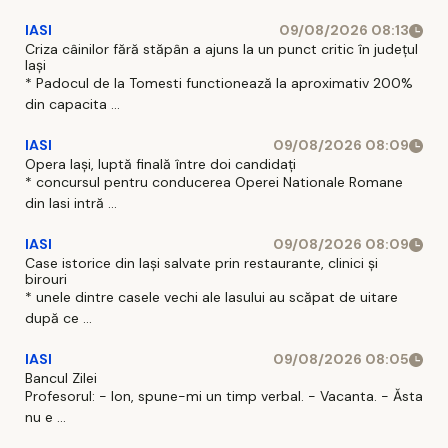
IASI
09/08/2026 08:13
Criza câinilor fără stăpân a ajuns la un punct critic în județul
Iași
* Padocul de la Tomesti functionează la aproximativ 200%
din capacita ...
IASI
09/08/2026 08:09
Opera Iași, luptă finală între doi candidați
* concursul pentru conducerea Operei Nationale Romane
din Iasi intră ...
IASI
09/08/2026 08:09
Case istorice din Iași salvate prin restaurante, clinici și
birouri
* unele dintre casele vechi ale Iasului au scăpat de uitare
după ce ...
IASI
09/08/2026 08:05
Bancul Zilei
Profesorul: - Ion, spune-mi un timp verbal. - Vacanta. - Ăsta
nu e ...