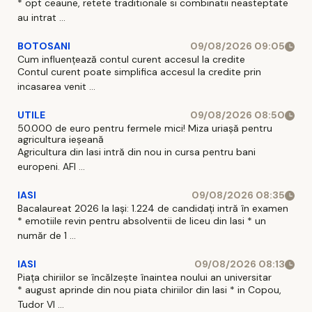
* opt ceaune, retete traditionale si combinatii neasteptate
au intrat ...
BOTOSANI
09/08/2026 09:05
Cum influențează contul curent accesul la credite
Contul curent poate simplifica accesul la credite prin
incasarea venit ...
UTILE
09/08/2026 08:50
50.000 de euro pentru fermele mici! Miza uriașă pentru
agricultura ieșeană
Agricultura din Iasi intră din nou in cursa pentru bani
europeni. AFI ...
IASI
09/08/2026 08:35
Bacalaureat 2026 la Iași: 1.224 de candidați intră în examen
* emotiile revin pentru absolventii de liceu din Iasi * un
număr de 1 ...
IASI
09/08/2026 08:13
Piața chiriilor se încălzește înaintea noului an universitar
* august aprinde din nou piata chiriilor din Iasi * in Copou,
Tudor Vl ...