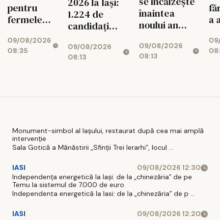
se încălzește
2026 la Iași:
pentru
fă
înaintea
1.224 de
fermele
a 
noului an
candidați
mici! Miza
un
universitar
intră în
09/08/2026
09
uriașă
cri
09/08/2026
09/08/2026
examen
08:35
08
pentru
ju
08:13
08:13
agricultura
ieșeană
Monument-simbol al Iaşului, restaurat după cea mai amplă
intervenţie
Sala Gotică a Mănăstirii „Sfinţii Trei Ierarhi”, locul ...
IASI
09/08/2026 12:30
Independența energetică la Iași: de la „chinezăria” de pe
Temu la sistemul de 7.000 de euro
Independenta energetică la Iasi: de la „chinezăria” de p ...
IASI
09/08/2026 12:20