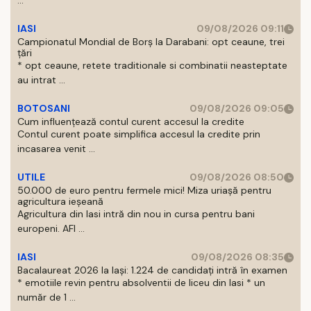
...
IASI
09/08/2026 09:11
Campionatul Mondial de Borș la Darabani: opt ceaune, trei
țări
* opt ceaune, retete traditionale si combinatii neasteptate
au intrat ...
BOTOSANI
09/08/2026 09:05
Cum influențează contul curent accesul la credite
Contul curent poate simplifica accesul la credite prin
incasarea venit ...
UTILE
09/08/2026 08:50
50.000 de euro pentru fermele mici! Miza uriașă pentru
agricultura ieșeană
Agricultura din Iasi intră din nou in cursa pentru bani
europeni. AFI ...
IASI
09/08/2026 08:35
Bacalaureat 2026 la Iași: 1.224 de candidați intră în examen
* emotiile revin pentru absolventii de liceu din Iasi * un
număr de 1 ...