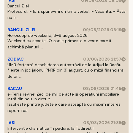
IASI
09/08/2026 08:05
Bancul Zilei
Profesorul: - Ion, spune-mi un timp verbal. - Vacanta. - Ăsta
nu e ...
BANCUL ZILEI
09/08/2026 06:19
Horoscop de weekend, 8–9 august 2026
Weekend cu scantei! O zodie primeste o veste care ii
schimbă planuril ...
ZODIAC
08/08/2026 21:57
UMB forțează deschiderea autostrăzii de la Adjud la Bacău
* este in joc jalonul PNRR din 31 august, cu o miză financiară
de or ...
BACAU
08/08/2026 21:45
e-Terra revine! Zeci de mii de acte și operațiuni imobiliare
intră din nou în circuit
Iasul este printre judetele care asteaptă cu maxim interes
repornirea ...
IASI
08/08/2026 21:35
Intervenție dramatică în pădure, la Todirești!