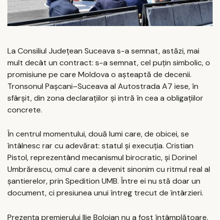
La Consiliul Județean Suceava s-a semnat, astăzi, mai
mult decât un contract: s-a semnat, cel puțin simbolic, o
promisiune pe care Moldova o așteaptă de decenii.
Tronsonul Pașcani–Suceava al Autostrada A7 iese, în
sfârșit, din zona declarațiilor și intră în cea a obligațiilor
concrete.
În centrul momentului, două lumi care, de obicei, se
întâlnesc rar cu adevărat: statul și execuția. Cristian
Pistol, reprezentând mecanismul birocratic, și Dorinel
Umbrărescu, omul care a devenit sinonim cu ritmul real al
șantierelor, prin Spedition UMB. Între ei nu stă doar un
document, ci presiunea unui întreg trecut de întârzieri.
Prezența premierului Ilie Bolojan nu a fost întâmplătoare.