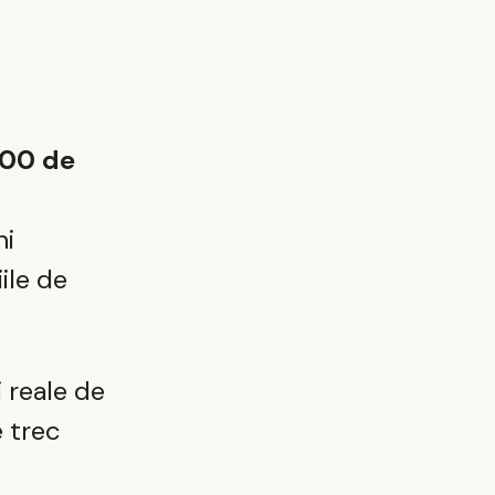
000 de
ni
ile de
 reale de
 trec