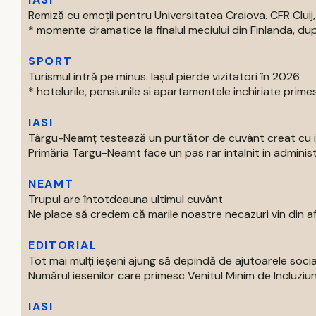
Remiză cu emoții pentru Universitatea Craiova. CFR Cluij, 
* momente dramatice la finalul meciului din Finlanda, dup
SPORT
Turismul intră pe minus. Iașul pierde vizitatori în 2026
* hotelurile, pensiunile si apartamentele inchiriate primes
IASI
Târgu-Neamț testează un purtător de cuvânt creat cu int
Primăria Targu-Neamt face un pas rar intalnit in administr
NEAMT
Trupul are întotdeauna ultimul cuvânt
Ne place să credem că marile noastre necazuri vin din afar
EDITORIAL
Tot mai mulți ieșeni ajung să depindă de ajutoarele soc
Numărul iesenilor care primesc Venitul Minim de Incluziun
IASI