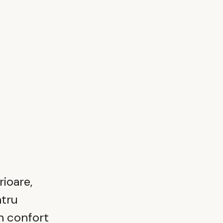
rioare,
ntru
un confort