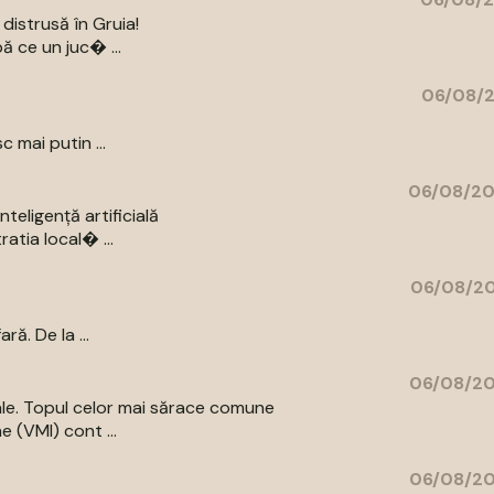
distrusă în Gruia!
ă ce un juc� ...
06/08/2
c mai putin ...
06/08/20
eligență artificială
atia local� ...
06/08/20
ă. De la ...
06/08/20
iale. Topul celor mai sărace comune
e (VMI) cont ...
06/08/20