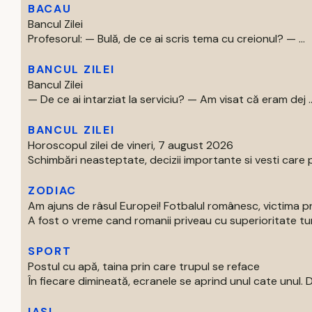
BACAU
Bancul Zilei
Profesorul: — Bulă, de ce ai scris tema cu creionul? — ...
BANCUL ZILEI
Bancul Zilei
— De ce ai intarziat la serviciu? — Am visat că eram dej ..
BANCUL ZILEI
Horoscopul zilei de vineri, 7 august 2026
Schimbări neasteptate, decizii importante si vesti care p
ZODIAC
Am ajuns de râsul Europei! Fotbalul românesc, victima p
A fost o vreme cand romanii priveau cu superioritate turur
SPORT
Postul cu apă, taina prin care trupul se reface
În fiecare dimineată, ecranele se aprind unul cate unul. Di
IASI