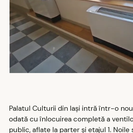
Palatul Culturii din Iași intră într-o no
odată cu înlocuirea completă a ventil
public, aflate la parter și etajul 1. No