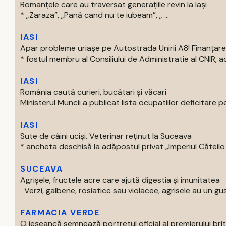
Romanțele care au traversat generațiile revin la Iași
* „Zaraza”, „Pană cand nu te iubeam”, „ ...
IASI
Apar probleme uriașe pe Autostrada Unirii A8! Finanțare
* fostul membru al Consiliului de Administratie al CNIR, acti
IASI
România caută curieri, bucătari și văcari
Ministerul Muncii a publicat lista ocupatiilor deficitare pe
IASI
Sute de câini uciși. Veterinar reținut la Suceava
* ancheta deschisă la adăpostul privat „Imperiul Căteilo .
SUCEAVA
Agrișele, fructele acre care ajută digestia și imunitatea
Verzi, galbene, rosiatice sau violacee, agrisele au un gust
FARMACIA VERDE
O ieșeancă semnează portretul oficial al premierului bri