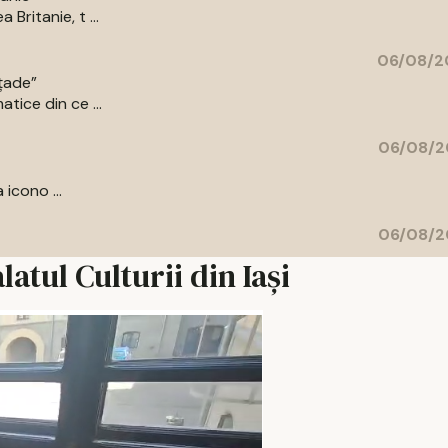
Britanie, t ...
06/08/2
ațade”
tice din ce ...
06/08/2
 icono ...
06/08/2
atul Culturii din Iași