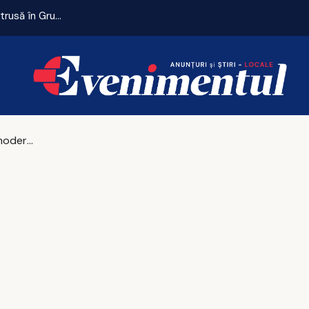
Remiză cu emoții pentru Universitatea Craiova. CFR Cluij, distrusă în Gruia!
Climatizare modernizată la Palatul Culturii din Iași