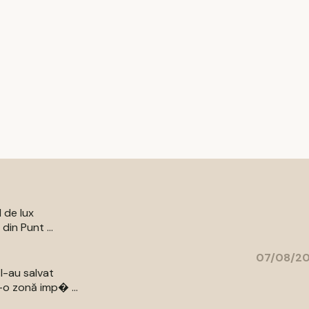
l de lux
din Punt ...
07/08/20
l-au salvat
-o zonă imp� ...