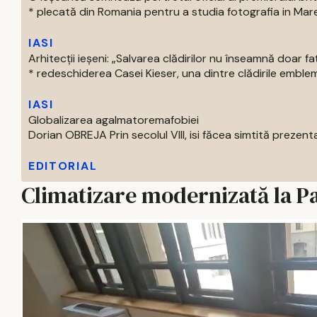
* plecată din Romania pentru a studia fotografia in Marea 
IASI
Arhitecții ieșeni: „Salvarea clădirilor nu înseamnă doar f
* redeschiderea Casei Kieser, una dintre clădirile emblema
IASI
Globalizarea agalmatoremafobiei
Dorian OBREJA Prin secolul VIII, isi făcea simtită prezenta
EDITORIAL
Climatizare modernizată la Pal