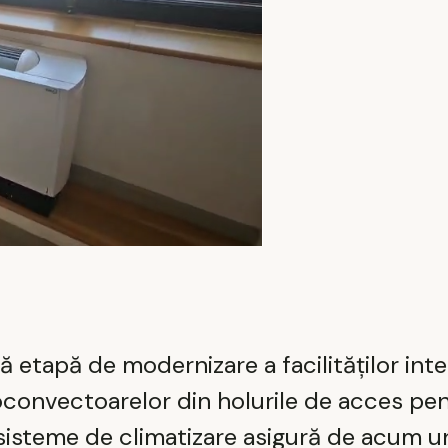
uă etapă de modernizare a facilităților inte
oconvectoarelor din holurile de acces pe
ile sisteme de climatizare asigură de acum 