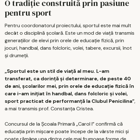
O tradiție construită prin pasiune
pentru sport
Pentru coordonatorul proiectului, sportul este mai mult
decât o disciplină școlară. Este un mod de viață transmis
generațiilor de elevi prin orele de educație fizică, prin
jocuri, handbal, dans folcloric, volei, tabere, excursii, înot
și drumeții.
„Sportul este un stil de viață al meu. L-am
transferat, ca dorință și determinare, de peste 40
de ani, școlarilor mei, prin orele de educație fizică în
care i-am inițiat în handbal, dans folcloric și volei,
sport practicat de performanță la Clubul Penicilina”
,
a mai transmis prof. Constanța Cristea.
Concursul de la Școala Primară „Carol I” confirmă că
educația prin mișcare poate începe de la vârste mici și
poate rămâne una dintre cele mai frumoase forme de