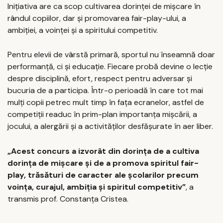
Inițiativa are ca scop cultivarea dorinței de mișcare în
rândul copiilor, dar și promovarea fair-play-ului, a
ambiției, a voinței și a spiritului competitiv.
Pentru elevii de vârstă primară, sportul nu înseamnă doar
performanță, ci și educație. Fiecare probă devine o lecție
despre disciplină, efort, respect pentru adversar și
bucuria de a participa. Într-o perioadă în care tot mai
mulți copii petrec mult timp în fața ecranelor, astfel de
competiții readuc în prim-plan importanța mișcării, a
jocului, a alergării și a activităților desfășurate în aer liber.
„Acest concurs a izvorât din dorința de a cultiva
dorința de mișcare și de a promova spiritul fair-
play, trăsături de caracter ale școlarilor precum
voința, curajul, ambiția și spiritul competitiv”
, a
transmis prof. Constanța Cristea.