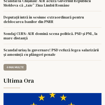
Scandal la Chișinău! AUR acuză Guvernul Republicii
Moldova că „taie” Ziua Limbii Române
Deputații intră în sesiune extraordinară pentru
deblocarea banilor din PNRR
Sondaj CURS: AUR domină scena politică. PSD și PNL, la
mare distanță
Scandal uriaș la guvernare! PSD refuză legea salarizării
și amenință cu plângeri penale
MAI MULTE
Ultima Ora