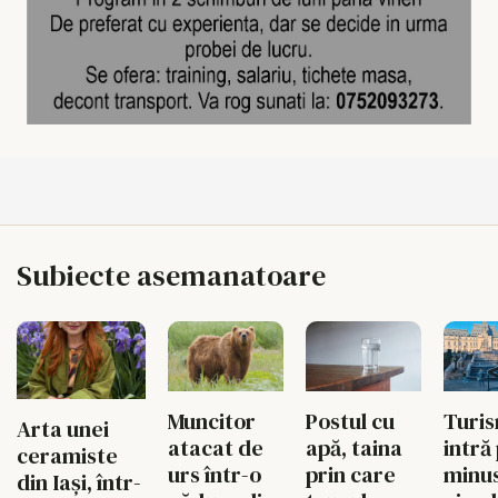
Subiecte asemanatoare
Muncitor
Postul cu
Turi
Arta unei
atacat de
apă, taina
intră
ceramiste
urs într-o
prin care
minus
din Iași, într-