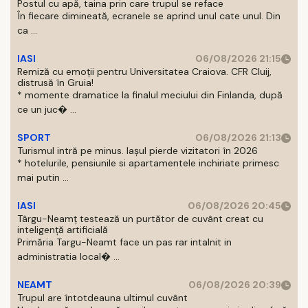
Postul cu apă, taina prin care trupul se reface
În fiecare dimineată, ecranele se aprind unul cate unul. Din
ca ...
IASI
06/08/2026 21:15
Remiză cu emoții pentru Universitatea Craiova. CFR Cluij,
distrusă în Gruia!
* momente dramatice la finalul meciului din Finlanda, după
ce un juc� ...
SPORT
06/08/2026 21:13
Turismul intră pe minus. Iașul pierde vizitatori în 2026
* hotelurile, pensiunile si apartamentele inchiriate primesc
mai putin ...
IASI
06/08/2026 20:45
Târgu-Neamț testează un purtător de cuvânt creat cu
inteligență artificială
Primăria Targu-Neamt face un pas rar intalnit in
administratia local� ...
NEAMT
06/08/2026 20:39
Trupul are întotdeauna ultimul cuvânt