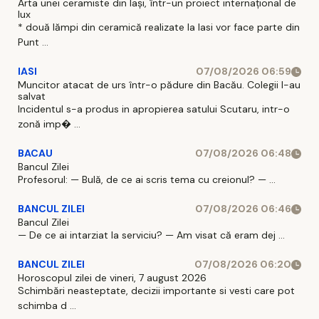
Arta unei ceramiste din Iași, într-un proiect internațional de
lux
* două lămpi din ceramică realizate la Iasi vor face parte din
Punt ...
IASI
07/08/2026 06:59
Muncitor atacat de urs într-o pădure din Bacău. Colegii l-au
salvat
Incidentul s-a produs in apropierea satului Scutaru, intr-o
zonă imp� ...
BACAU
07/08/2026 06:48
Bancul Zilei
Profesorul: — Bulă, de ce ai scris tema cu creionul? — ...
BANCUL ZILEI
07/08/2026 06:46
Bancul Zilei
— De ce ai intarziat la serviciu? — Am visat că eram dej ...
BANCUL ZILEI
07/08/2026 06:20
Horoscopul zilei de vineri, 7 august 2026
Schimbări neasteptate, decizii importante si vesti care pot
schimba d ...