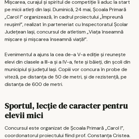
Mișcarea, curajul și spiritul de competiție îi aduc la start
pe micii atleți din Iași. Duminică, 24 mai, Școala Primară
„Carol I” organizează, în cadrul proiectului „Împreună
reușim!”, realizat în parteneriat cu Inspectoratul Școlar
Județean Iași, concursul de atletism „Viața înseamnă
mișcare și mișcarea înseamnă viață!”.
Evenimentul a ajuns la cea de-a V-a ediție și reunește
elevi din clasele a III-a și a IV-a, fete și băieți, din școli din
municipiul și județul Iași. Copiii vor concura în probe de
viteză, pe distanța de 50 de metri, și de rezistență, pe
distanța de 600 de metri.
Sportul, lecție de caracter pentru
elevii mici
Concursul este organizat de Școala Primară „Carol I”,
coordonatorul proiectului fiind prof. Constanța Cristea.