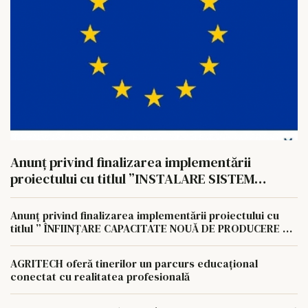
Anunț privind finalizarea implementării
proiectului cu titlul ”INSTALARE SISTEM
FOTOVOLTAIC PENTRU AUTOCONSUM LA
NIVELUL AGROCOMPLEX LUNCA PAȘCANI S.A
Anunț privind finalizarea implementării proiectului cu
titlul ” ÎNFIINȚARE CAPACITATE NOUĂ DE PRODUCERE A
ENERGIEI REGENERABILE PENTRU AUTOCONSUMUL
AGROCOMPLEX LUNCA PAȘCANI S.A.
AGRITECH oferă tinerilor un parcurs educațional
conectat cu realitatea profesională