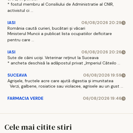
* fostul membru al Consiliului de Administratie al CNIR,
activistul ci ...
IASI
06/08/2026 20:29
România caută curieri, bucătari și văcari
Ministerul Muncii a publicat lista ocupatiilor deficitare
pentru care ...
IASI
06/08/2026 20:26
Sute de câini uciși. Veterinar reținut la Suceava
* ancheta deschisă la adăpostul privat „Imperiul Căteilo ...
SUCEAVA
06/08/2026 19:59
Agrișele, fructele acre care ajută digestia și imunitatea
Verzi, galbene, rosiatice sau violacee, agrisele au un gust ...
FARMACIA VERDE
06/08/2026 19:46
Cele mai citite stiri