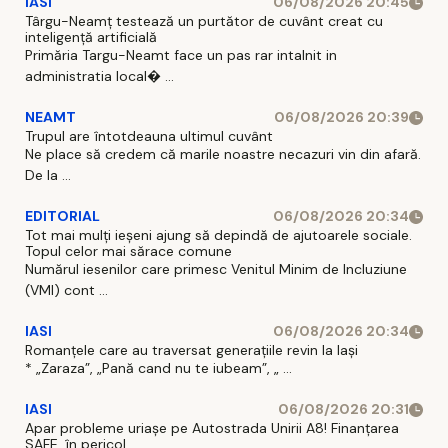
IASI
06/08/2026 20:45
Târgu-Neamț testează un purtător de cuvânt creat cu
inteligență artificială
Primăria Targu-Neamt face un pas rar intalnit in
administratia local� ...
NEAMT
06/08/2026 20:39
Trupul are întotdeauna ultimul cuvânt
Ne place să credem că marile noastre necazuri vin din afară.
De la ...
EDITORIAL
06/08/2026 20:34
Tot mai mulți ieșeni ajung să depindă de ajutoarele sociale.
Topul celor mai sărace comune
Numărul iesenilor care primesc Venitul Minim de Incluziune
(VMI) cont ...
IASI
06/08/2026 20:34
Romanțele care au traversat generațiile revin la Iași
* „Zaraza”, „Pană cand nu te iubeam”, „ ...
IASI
06/08/2026 20:31
Apar probleme uriașe pe Autostrada Unirii A8! Finanțarea
SAFE, în pericol