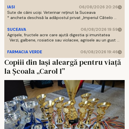
IASI
06/08/2026 20:26
Sute de câini uciși. Veterinar reținut la Suceava
* ancheta deschisă la adăpostul privat „Imperiul Căteilo ...
SUCEAVA
06/08/2026 19:59
Agrișele, fructele acre care ajută digestia și imunitatea
Verzi, galbene, rosiatice sau violacee, agrisele au un gust ...
FARMACIA VERDE
06/08/2026 19:46
Copiii din Iași aleargă pentru viață
la Școala „Carol I”