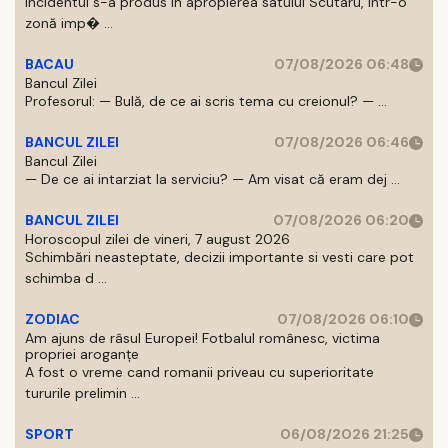
Incidentul s-a produs in apropierea satului Scutaru, intr-o
zonă imp� ...
BACAU
07/08/2026 06:48
Bancul Zilei
Profesorul: — Bulă, de ce ai scris tema cu creionul? — ...
BANCUL ZILEI
07/08/2026 06:46
Bancul Zilei
— De ce ai intarziat la serviciu? — Am visat că eram dej ...
BANCUL ZILEI
07/08/2026 06:20
Horoscopul zilei de vineri, 7 august 2026
Schimbări neasteptate, decizii importante si vesti care pot
schimba d ...
ZODIAC
07/08/2026 06:10
Am ajuns de râsul Europei! Fotbalul românesc, victima
propriei aroganțe
A fost o vreme cand romanii priveau cu superioritate
tururile prelimin ...
SPORT
06/08/2026 21:25