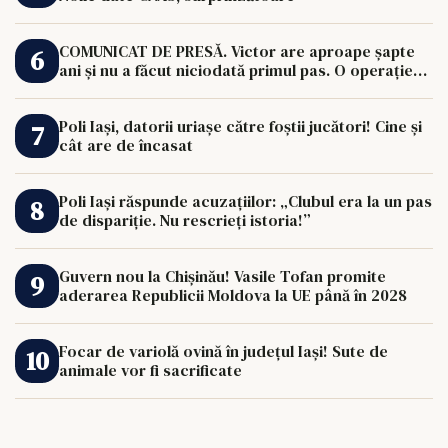
COMUNICAT DE PRESĂ. Victor are aproape șapte
ani și nu a făcut niciodată primul pas. O operație
de 33.000 de euro îi poate schimba viața.
Poli Iași, datorii uriașe către foștii jucători! Cine și
cât are de încasat
Poli Iași răspunde acuzațiilor: „Clubul era la un pas
de dispariție. Nu rescrieți istoria!”
Guvern nou la Chișinău! Vasile Tofan promite
aderarea Republicii Moldova la UE până în 2028
Focar de variolă ovină în județul Iași! Sute de
animale vor fi sacrificate