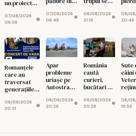
pădure din
trupul se
pier
un proiect
Bacău.
reface
vizita
internațional
07/08/2026
06/08/2026
06/08
Colegii l-au
2026
07/08/2026
de lux
06:48
21:15
20:45
salvat
06:59
Apar
România
Sute 
Romanțele
probleme
caută
câini 
care au
uriașe pe
curieri,
Veter
traversat
Autostrada
bucătari și
rețin
generațiile
Unirii A8!
văcari
Suce
revin la Iași
06/08/2026
06/08/2026
06/08
Finanțarea
06/08/2026
20:29
20:26
19:59
SAFE, în
20:31
pericol