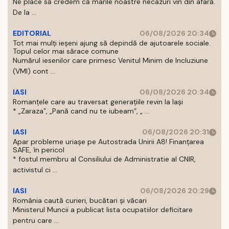
Ne place să credem că marile noastre necazuri vin din afară.
De la ...
EDITORIAL
06/08/2026 20:34
Tot mai mulți ieșeni ajung să depindă de ajutoarele sociale.
Topul celor mai sărace comune
Numărul iesenilor care primesc Venitul Minim de Incluziune
(VMI) cont ...
IASI
06/08/2026 20:34
Romanțele care au traversat generațiile revin la Iași
* „Zaraza”, „Pană cand nu te iubeam”, „ ...
IASI
06/08/2026 20:31
Apar probleme uriașe pe Autostrada Unirii A8! Finanțarea
SAFE, în pericol
* fostul membru al Consiliului de Administratie al CNIR,
activistul ci ...
IASI
06/08/2026 20:29
România caută curieri, bucătari și văcari
Ministerul Muncii a publicat lista ocupatiilor deficitare
pentru care ...