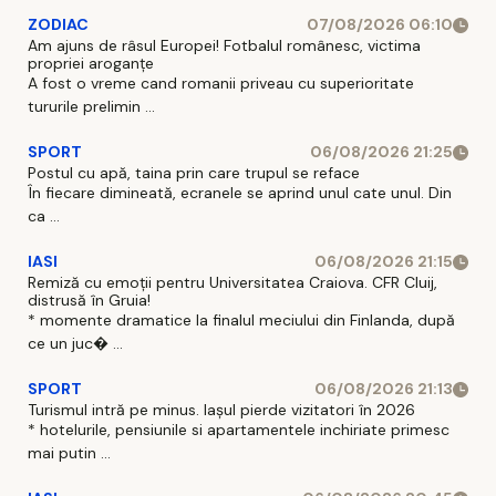
ZODIAC
07/08/2026 06:10
Am ajuns de râsul Europei! Fotbalul românesc, victima
propriei aroganțe
A fost o vreme cand romanii priveau cu superioritate
tururile prelimin ...
SPORT
06/08/2026 21:25
Postul cu apă, taina prin care trupul se reface
În fiecare dimineată, ecranele se aprind unul cate unul. Din
ca ...
IASI
06/08/2026 21:15
Remiză cu emoții pentru Universitatea Craiova. CFR Cluij,
distrusă în Gruia!
* momente dramatice la finalul meciului din Finlanda, după
ce un juc� ...
SPORT
06/08/2026 21:13
Turismul intră pe minus. Iașul pierde vizitatori în 2026
* hotelurile, pensiunile si apartamentele inchiriate primesc
mai putin ...