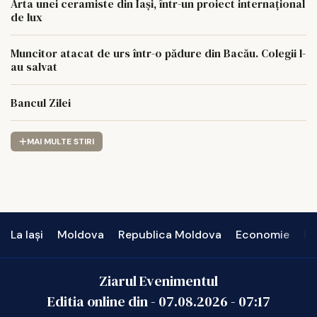
Arta unei ceramiste din Iași, într-un proiect internațional
de lux
Muncitor atacat de urs într-o pădure din Bacău. Colegii l-
au salvat
Bancul Zilei
MAI MULTE STIRI
La Iași
Moldova
Republica Moldova
Economie
In
Ziarul Evenimentul
Editia online din -
07.08.2026
-
07:17