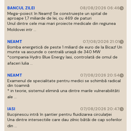
BANCUL ZILEI
08/08/2026 06:46
Mega-poiect în Neamț! Se construiește un spital de
aproape 1,7 miliarde de lei, cu 469 de paturi
Unul dintre cele mai mari proiecte medicale din regiunea
Moldovei intr ...
NEAMT
07/08/2026 21:01
Bomba energetică de peste 1 miliard de euro de la Bicaz! Un
munte va ascunde o centrală uriașă de 340 MW
*compania Hydro Blue Energy Iasi, controlată de omul de
afaceri Iulia ...
NEAMT
07/08/2026 20:54
Examenul de specialitate pentru medici se schimbă radical
din toamnă
* in teorie, sistemul elimină una dintre marile vulnerabilităti
ale ...
IASI
07/08/2026 20:47
Bucșinescu intră în șantier pentru fluidizarea circulației
Una dintre intersectiile care dau zilnic bătăi de cap soferilor
din ...