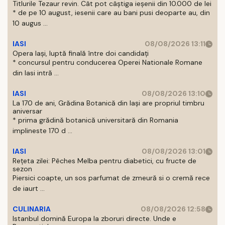
Titlurile Tezaur revin. Cât pot câștiga ieșenii din 10.000 de lei
* de pe 10 august, iesenii care au bani pusi deoparte au, din
10 augus ...
IASI
08/08/2026 13:11
Opera Iași, luptă finală între doi candidați
* concursul pentru conducerea Operei Nationale Romane
din Iasi intră ...
IASI
08/08/2026 13:10
La 170 de ani, Grădina Botanică din Iași are propriul timbru
aniversar
* prima grădină botanică universitară din Romania
implineste 170 d ...
IASI
08/08/2026 13:01
Rețeta zilei: Pêches Melba pentru diabetici, cu fructe de
sezon
Piersici coapte, un sos parfumat de zmeură si o cremă rece
de iaurt ...
CULINARIA
08/08/2026 12:58
Istanbul domină Europa la zboruri directe. Unde e