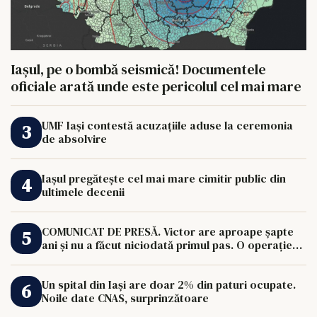
Iașul, pe o bombă seismică! Documentele
oficiale arată unde este pericolul cel mai mare
UMF Iași contestă acuzațiile aduse la ceremonia
de absolvire
Iașul pregătește cel mai mare cimitir public din
ultimele decenii
COMUNICAT DE PRESĂ. Victor are aproape șapte
ani și nu a făcut niciodată primul pas. O operație
de 33.000 de euro îi poate schimba viața.
Un spital din Iași are doar 2% din paturi ocupate.
Noile date CNAS, surprinzătoare