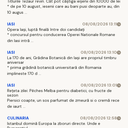
Titlurile Tezaur revin. Cât pot câștiga ieșenii din 10.000 de lei
* de pe 10 august, iesenii care au bani pusi deoparte au, din
10 augus ...
IASI
08/08/2026 13:11
Opera Iași, luptă finală între doi candidați
* concursul pentru conducerea Operei Nationale Romane
din Iasi intră ...
IASI
08/08/2026 13:10
La 170 de ani, Grădina Botanică din Iași are propriul timbru
aniversar
* prima grădină botanică universitară din Romania
implineste 170 d ...
IASI
08/08/2026 13:01
Rețeta zilei: Pêches Melba pentru diabetici, cu fructe de
sezon
Piersici coapte, un sos parfumat de zmeură si o cremă rece
de iaurt ...
CULINARIA
08/08/2026 12:58
Istanbul domină Europa la zboruri directe. Unde e