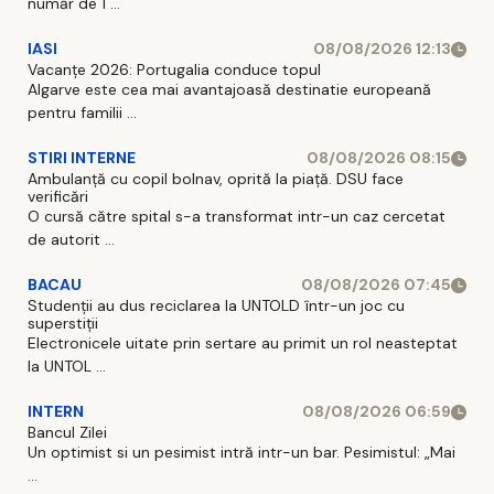
număr de 1 ...
IASI
08/08/2026 12:13
Vacanțe 2026: Portugalia conduce topul
Algarve este cea mai avantajoasă destinatie europeană
pentru familii ...
STIRI INTERNE
08/08/2026 08:15
Ambulanță cu copil bolnav, oprită la piață. DSU face
verificări
O cursă către spital s-a transformat intr-un caz cercetat
de autorit ...
BACAU
08/08/2026 07:45
Studenții au dus reciclarea la UNTOLD într-un joc cu
superstiții
Electronicele uitate prin sertare au primit un rol neasteptat
la UNTOL ...
INTERN
08/08/2026 06:59
Bancul Zilei
Un optimist si un pesimist intră intr-un bar. Pesimistul: „Mai
...