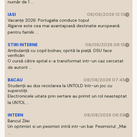
număr de 1 ...
IASI
08/08/2026 12:13
Vacanțe 2026: Portugalia conduce topul
Algarve este cea mai avantajoasă destinatie europeană
pentru familii ...
STIRI INTERNE
08/08/2026 08:15
Ambulanță cu copil bolnav, oprită la piață. DSU face
verificări
O cursă către spital s-a transformat intr-un caz cercetat
de autorit ...
BACAU
08/08/2026 07:45
Studenții au dus reciclarea la UNTOLD într-un joc cu
superstiții
Electronicele uitate prin sertare au primit un rol neasteptat
la UNTOL ...
INTERN
08/08/2026 06:59
Bancul Zilei
Un optimist si un pesimist intră intr-un bar. Pesimistul: „Mai
...