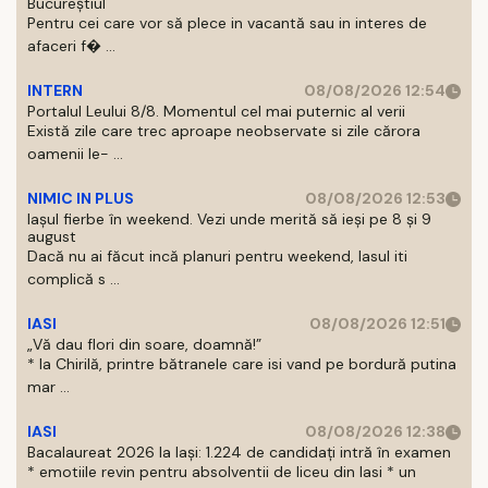
Bucureștiul
Pentru cei care vor să plece in vacantă sau in interes de
afaceri f� ...
INTERN
08/08/2026 12:54
Portalul Leului 8/8. Momentul cel mai puternic al verii
Există zile care trec aproape neobservate si zile cărora
oamenii le- ...
NIMIC IN PLUS
08/08/2026 12:53
Iașul fierbe în weekend. Vezi unde merită să ieși pe 8 și 9
august
Dacă nu ai făcut incă planuri pentru weekend, Iasul iti
complică s ...
IASI
08/08/2026 12:51
„Vă dau flori din soare, doamnă!”
* la Chirilă, printre bătranele care isi vand pe bordură putina
mar ...
IASI
08/08/2026 12:38
Bacalaureat 2026 la Iași: 1.224 de candidați intră în examen
* emotiile revin pentru absolventii de liceu din Iasi * un