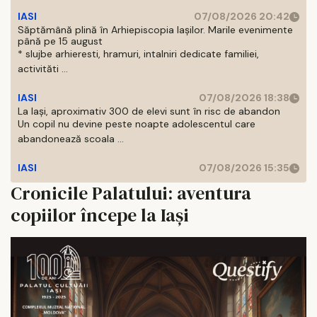
IASI
07/08/2026 20:42
Săptămână plină în Arhiepiscopia Iașilor. Marile evenimente
până pe 15 august
* slujbe arhieresti, hramuri, intalniri dedicate familiei,
activităti ...
IASI
07/08/2026 18:38
La Iași, aproximativ 300 de elevi sunt în risc de abandon
Un copil nu devine peste noapte adolescentul care
abandonează scoala ...
IASI
07/08/2026 15:35
Cronicile Palatului: aventura
copiilor începe la Iași