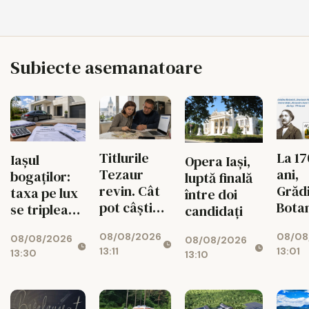
Subiecte asemanatoare
Titlurile
La 17
Iașul
Opera Iași,
Tezaur
ani,
bogaților:
luptă finală
revin. Cât
Grăd
taxa pe lux
între doi
pot câștiga
Bota
se triplează
candidați
ieșenii din
din I
pentru case
08/08/2026
08/08
10.000 de
propr
08/08/2026
și mașini
08/08/2026
13:11
13:01
13:30
lei
timb
13:10
aniv