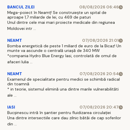
BANCUL ZILEI
08/08/2026 06:46
Mega-poiect în Neamț! Se construiește un spital de
aproape 1,7 miliarde de lei, cu 469 de paturi
Unul dintre cele mai mari proiecte medicale din regiunea
Moldovei intr ...
NEAMT
07/08/2026 21:01
Bomba energetică de peste 1 miliard de euro de la Bicaz! Un
munte va ascunde o centrală uriașă de 340 MW
*compania Hydro Blue Energy Iasi, controlată de omul de
afaceri Iulia ...
NEAMT
07/08/2026 20:54
Examenul de specialitate pentru medici se schimbă radical
din toamnă
* in teorie, sistemul elimină una dintre marile vulnerabilităti
ale ...
IASI
07/08/2026 20:47
Bucșinescu intră în șantier pentru fluidizarea circulației
Una dintre intersectiile care dau zilnic bătăi de cap soferilor
din ...