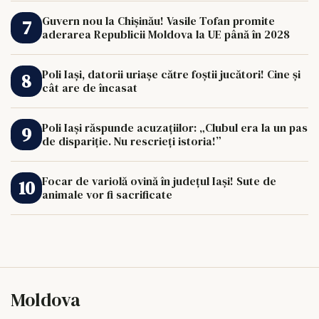
Guvern nou la Chișinău! Vasile Tofan promite
aderarea Republicii Moldova la UE până în 2028
Poli Iași, datorii uriașe către foștii jucători! Cine și
cât are de încasat
Poli Iași răspunde acuzațiilor: „Clubul era la un pas
de dispariție. Nu rescrieți istoria!”
Focar de variolă ovină în județul Iași! Sute de
animale vor fi sacrificate
Moldova