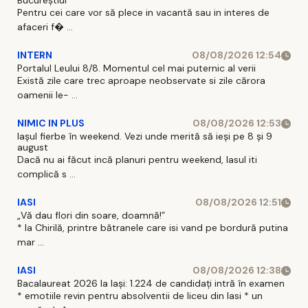
Bucureștiul
Pentru cei care vor să plece in vacantă sau in interes de
afaceri f� ...
INTERN
08/08/2026 12:54
Portalul Leului 8/8. Momentul cel mai puternic al verii
Există zile care trec aproape neobservate si zile cărora
oamenii le- ...
NIMIC IN PLUS
08/08/2026 12:53
Iașul fierbe în weekend. Vezi unde merită să ieși pe 8 și 9
august
Dacă nu ai făcut incă planuri pentru weekend, Iasul iti
complică s ...
IASI
08/08/2026 12:51
„Vă dau flori din soare, doamnă!”
* la Chirilă, printre bătranele care isi vand pe bordură putina
mar ...
IASI
08/08/2026 12:38
Bacalaureat 2026 la Iași: 1.224 de candidați intră în examen
* emotiile revin pentru absolventii de liceu din Iasi * un