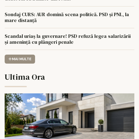
Sondaj CURS: AUR domină scena politică. PSD și PNL, la
mare distanță
Scandal uriaș la guvernare! PSD refuză legea salarizării
și amenință cu plângeri penale
MAI MULTE
Ultima Ora