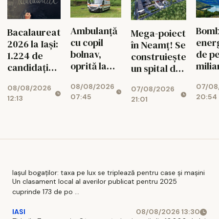
Ambulanță
Bom
Bacalaureat
Mega-poiect
cu copil
ener
2026 la Iași:
în Neamț! Se
bolnav,
de pe
1.224 de
construiește
oprită la
milia
candidați
un spital de
piață. DSU
euro 
intră în
aproape 1,7
08/08/2026
07/08
face
Bicaz
08/08/2026
examen
07/08/2026
miliarde de
07:45
20:54
12:13
verificări
munt
21:01
lei, cu 469
ascu
de paturi
centr
uriaș
340
Iașul bogaților: taxa pe lux se triplează pentru case și mașini
Un clasament local al averilor publicat pentru 2025
cuprinde 173 de po ...
IASI
08/08/2026 13:30