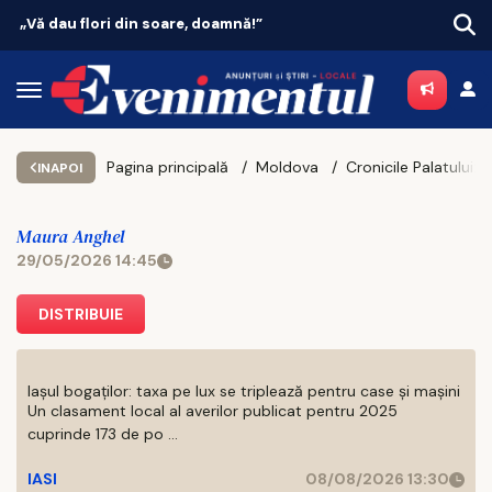
!”
Vacanțe 2026: Portugalia conduce top
Pagina principală
Moldova
INAPOI
Maura Anghel
29/05/2026 14:45
DISTRIBUIE
Iașul bogaților: taxa pe lux se triplează pentru case și mașini
Un clasament local al averilor publicat pentru 2025
cuprinde 173 de po ...
IASI
08/08/2026 13:30