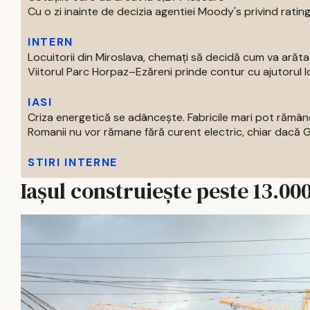
Cu o zi inainte de decizia agentiei Moody's privind ratingu
INTERN
Locuitorii din Miroslava, chemați să decidă cum va arăt
Viitorul Parc Horpaz–Ezăreni prinde contur cu ajutorul loc
IASI
Criza energetică se adâncește. Fabricile mari pot rămâne
Romanii nu vor rămane fără curent electric, chiar dacă Gu
STIRI INTERNE
Iașul construiește peste 13.0