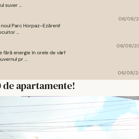
l suver ...
06/08/2
a noul Parc Horpaz–Ezăreni!
uitor ...
06/08/20
 fără energie în orele de vârf
vernul pr ...
06/08/2
00 de apartamente!