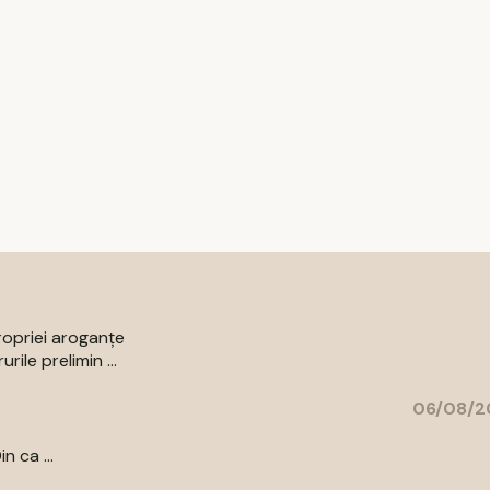
ropriei aroganțe
ile prelimin ...
06/08/2
n ca ...