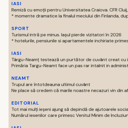
IASI
Remiză cu emoții pentru Universitatea Craiova. CFR Cluij, 
* momente dramatice la finalul meciului din Finlanda, dup
SPORT
Turismul intră pe minus. Iașul pierde vizitatori în 2026
* hotelurile, pensiunile si apartamentele inchiriate primes
IASI
Târgu-Neamț testează un purtător de cuvânt creat cu int
Primăria Targu-Neamt face un pas rar intalnit in administr
NEAMT
Trupul are întotdeauna ultimul cuvânt
Ne place să credem că marile noastre necazuri vin din afar
EDITORIAL
Tot mai mulți ieșeni ajung să depindă de ajutoarele soc
Numărul iesenilor care primesc Venitul Minim de Incluziun
IASI