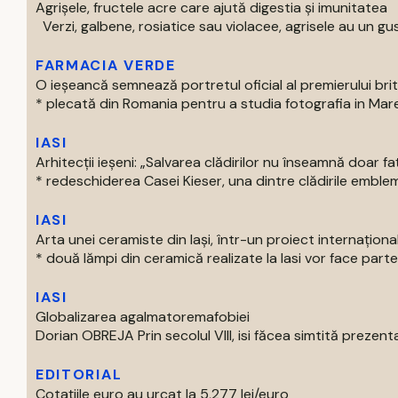
Agrișele, fructele acre care ajută digestia și imunitatea
Verzi, galbene, rosiatice sau violacee, agrisele au un gust
FARMACIA VERDE
O ieșeancă semnează portretul oficial al premierului bri
* plecată din Romania pentru a studia fotografia in Marea 
IASI
Arhitecții ieșeni: „Salvarea clădirilor nu înseamnă doar f
* redeschiderea Casei Kieser, una dintre clădirile emblema
IASI
Arta unei ceramiste din Iași, într-un proiect internaționa
* două lămpi din ceramică realizate la Iasi vor face parte 
IASI
Globalizarea agalmatoremafobiei
Dorian OBREJA Prin secolul VIII, isi făcea simtită prezenta
EDITORIAL
Cotațiile euro au urcat la 5,277 lei/euro