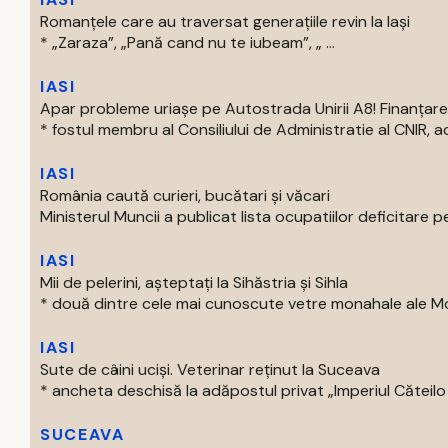
Romanțele care au traversat generațiile revin la Iași
* „Zaraza”, „Pană cand nu te iubeam”, „ ...
IASI
Apar probleme uriașe pe Autostrada Unirii A8! Finanțare
* fostul membru al Consiliului de Administratie al CNIR, acti
IASI
România caută curieri, bucătari și văcari
Ministerul Muncii a publicat lista ocupatiilor deficitare pe
IASI
Mii de pelerini, așteptați la Sihăstria și Sihla
* două dintre cele mai cunoscute vetre monahale ale Mold
IASI
Sute de câini uciși. Veterinar reținut la Suceava
* ancheta deschisă la adăpostul privat „Imperiul Căteilo .
SUCEAVA