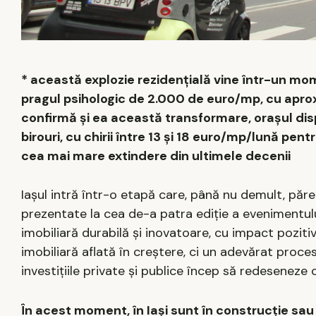
* această explozie rezidențială vine într-un mo
pragul psihologic de 2.000 de euro/mp, cu aprox
confirmă și ea această transformare, orașul d
birouri, cu chirii între 13 și 18 euro/mp/lună pen
cea mai mare extindere din ultimele decenii
Iașul intră într-o etapă care, până nu demult, păre
prezentate la cea de-a patra ediție a evenimentu
imobiliară durabilă și inovatoare, cu impact pozitiv
imobiliară aflată în creștere, ci un adevărat proc
investițiile private și publice încep să redeseneze
În acest moment, în Iași sunt în construcție sa