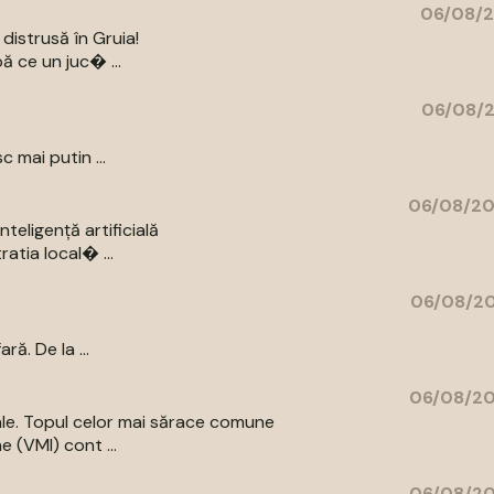
06/08/2
distrusă în Gruia!
ă ce un juc� ...
06/08/2
c mai putin ...
06/08/20
eligență artificială
atia local� ...
06/08/20
ă. De la ...
06/08/20
iale. Topul celor mai sărace comune
e (VMI) cont ...
06/08/20