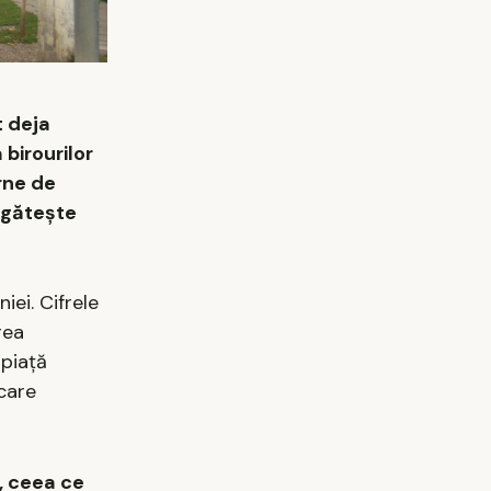
t deja
birourilor
rne de
regătește
iei. Cifrele
rea
 piață
care
, ceea ce