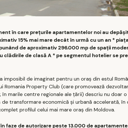
ment în care prețurile apartamentelor noi au depăși
imativ 15% mai mare decât în urmă cu un an * piața 
ispunând de aproximativ 296.000 mp de spații mode
tru clădirile de clasă A * pe segmentul hotelier se p
a imposibil de imaginat pentru un oraș din estul Român
lui Romania Property Club (care promovează dezvolta
, în marile centre regionale ale țării) descriu nu doar o
es de transformare economică și urbană accelerată, în 
 complet profilul celui mai mare oraș din Moldova.
u în faze de autorizare peste 13.000 de apartamente