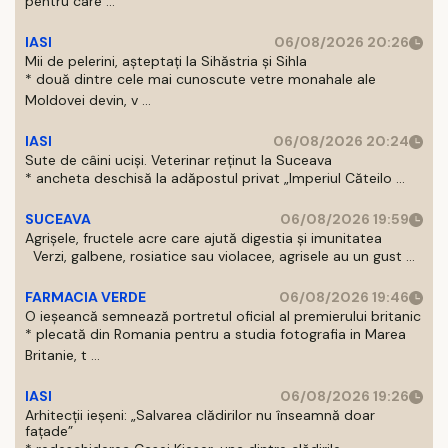
pentru care ...
IASI
06/08/2026 20:26
Mii de pelerini, așteptați la Sihăstria și Sihla
* două dintre cele mai cunoscute vetre monahale ale
Moldovei devin, v ...
IASI
06/08/2026 20:24
Sute de câini uciși. Veterinar reținut la Suceava
* ancheta deschisă la adăpostul privat „Imperiul Căteilo ...
SUCEAVA
06/08/2026 19:59
Agrișele, fructele acre care ajută digestia și imunitatea
Verzi, galbene, rosiatice sau violacee, agrisele au un gust ...
FARMACIA VERDE
06/08/2026 19:46
O ieșeancă semnează portretul oficial al premierului britanic
* plecată din Romania pentru a studia fotografia in Marea
Britanie, t ...
IASI
06/08/2026 19:26
Arhitecții ieșeni: „Salvarea clădirilor nu înseamnă doar
fațade”