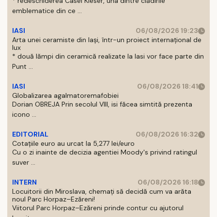
* redeschiderea Casei Kieser, una dintre clădirile
emblematice din ce ...
IASI
06/08/2026 19:23
Arta unei ceramiste din Iași, într-un proiect internațional de
lux
* două lămpi din ceramică realizate la Iasi vor face parte din
Punt ...
IASI
06/08/2026 18:41
Globalizarea agalmatoremafobiei
Dorian OBREJA Prin secolul VIII, isi făcea simtită prezenta
icono ...
EDITORIAL
06/08/2026 16:32
Cotațiile euro au urcat la 5,277 lei/euro
Cu o zi inainte de decizia agentiei Moody's privind ratingul
suver ...
INTERN
06/08/2026 16:18
Locuitorii din Miroslava, chemați să decidă cum va arăta
noul Parc Horpaz–Ezăreni!
Viitorul Parc Horpaz–Ezăreni prinde contur cu ajutorul