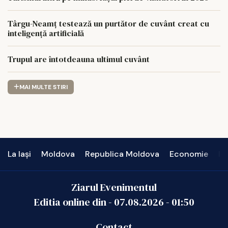
Târgu-Neamț testează un purtător de cuvânt creat cu
inteligență artificială
Trupul are întotdeauna ultimul cuvânt
MAI MULTE STIRI
La Iași
Moldova
Republica Moldova
Economie
In
Ziarul Evenimentul
Editia online din -
07.08.2026
-
01:50
Contact