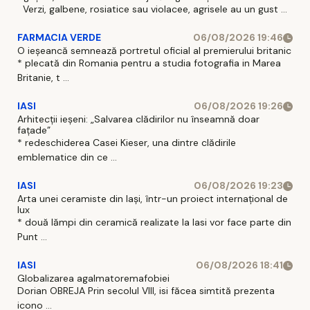
Verzi, galbene, rosiatice sau violacee, agrisele au un gust ...
FARMACIA VERDE
06/08/2026 19:46
O ieșeancă semnează portretul oficial al premierului britanic
* plecată din Romania pentru a studia fotografia in Marea
Britanie, t ...
IASI
06/08/2026 19:26
Arhitecții ieșeni: „Salvarea clădirilor nu înseamnă doar
fațade”
* redeschiderea Casei Kieser, una dintre clădirile
emblematice din ce ...
IASI
06/08/2026 19:23
Arta unei ceramiste din Iași, într-un proiect internațional de
lux
* două lămpi din ceramică realizate la Iasi vor face parte din
Punt ...
IASI
06/08/2026 18:41
Globalizarea agalmatoremafobiei
Dorian OBREJA Prin secolul VIII, isi făcea simtită prezenta
icono ...