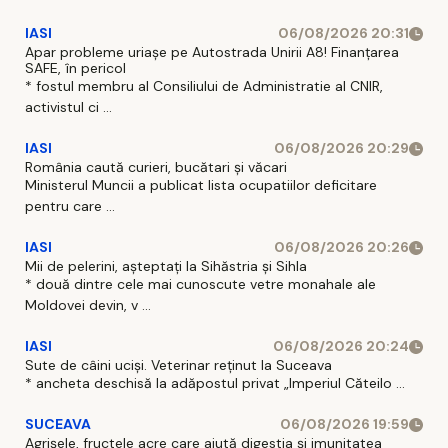
IASI
06/08/2026 20:31
Apar probleme uriașe pe Autostrada Unirii A8! Finanțarea
SAFE, în pericol
* fostul membru al Consiliului de Administratie al CNIR,
activistul ci ...
IASI
06/08/2026 20:29
România caută curieri, bucătari și văcari
Ministerul Muncii a publicat lista ocupatiilor deficitare
pentru care ...
IASI
06/08/2026 20:26
Mii de pelerini, așteptați la Sihăstria și Sihla
* două dintre cele mai cunoscute vetre monahale ale
Moldovei devin, v ...
IASI
06/08/2026 20:24
Sute de câini uciși. Veterinar reținut la Suceava
* ancheta deschisă la adăpostul privat „Imperiul Căteilo ...
SUCEAVA
06/08/2026 19:59
Agrișele, fructele acre care ajută digestia și imunitatea