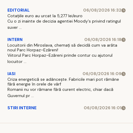
EDITORIAL
06/08/2026 16:32
Cotațiile euro au urcat la 5,277 lei/euro
Cu o zi inainte de decizia agentiei Moody's privind ratingul
suver ...
INTERN
06/08/2026 16:18
Locuitorii din Miroslava, chemați să decidă cum va arăta
noul Parc Horpaz–Ezăreni!
Viitorul Parc Horpaz–Ezăreni prinde contur cu ajutorul
locuitor ...
IASI
06/08/2026 16:09
Criza energetică se adâncește. Fabricile mari pot rămâne
fără energie în orele de vârf
Romanii nu vor rămane fără curent electric, chiar dacă
Guvernul pr ...
STIRI INTERNE
06/08/2026 16:01