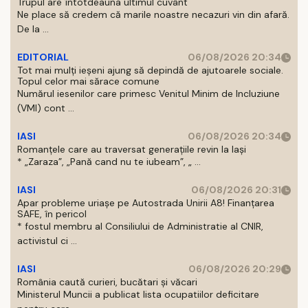
Trupul are întotdeauna ultimul cuvânt
Ne place să credem că marile noastre necazuri vin din afară.
De la ...
EDITORIAL
06/08/2026 20:34
Tot mai mulți ieșeni ajung să depindă de ajutoarele sociale.
Topul celor mai sărace comune
Numărul iesenilor care primesc Venitul Minim de Incluziune
(VMI) cont ...
IASI
06/08/2026 20:34
Romanțele care au traversat generațiile revin la Iași
* „Zaraza”, „Pană cand nu te iubeam”, „ ...
IASI
06/08/2026 20:31
Apar probleme uriașe pe Autostrada Unirii A8! Finanțarea
SAFE, în pericol
* fostul membru al Consiliului de Administratie al CNIR,
activistul ci ...
IASI
06/08/2026 20:29
România caută curieri, bucătari și văcari
Ministerul Muncii a publicat lista ocupatiilor deficitare