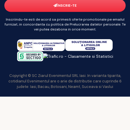
ÎNSCRIE-TE
Inscriindu-te esti de acord sa primesti oferte promotionale pe emailul
furnizat, in concordanta cu politica de Prelucrarea datelor personale. Te
vei putea dezabona in orice moment.
Copyright © SC Ziarul Evenimentul SRL Iasi. In varianta tiparita,
cotidianul Evenimentul are o arie de distributie care cuprinde 6
judete: Iasi, Bacau, Botosani, Neamt, Suceava si Vaslui