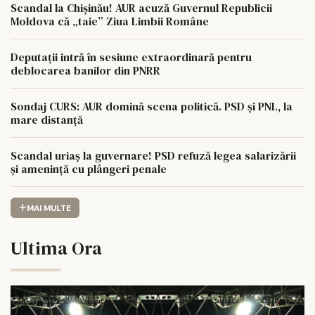
Scandal la Chișinău! AUR acuză Guvernul Republicii
Moldova că „taie” Ziua Limbii Române
Deputații intră în sesiune extraordinară pentru
deblocarea banilor din PNRR
Sondaj CURS: AUR domină scena politică. PSD și PNL, la
mare distanță
Scandal uriaș la guvernare! PSD refuză legea salarizării
și amenință cu plângeri penale
MAI MULTE
Ultima Ora