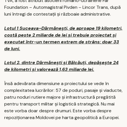
TVA, a fost atribuit asocierii româno-ucrainene Far
Foundation – Automagistral Pivden – Lincor Trans, după
luni întregi de contestații și războaie administrative.
Lotul 1 Suceava–Dărmănești, de aproape 19 kilometri,
costă peste 2 miliarde de lei și trebuie proiectat și
executat într-un termen extrem de strâns: doar 33
de luni.
Lotul 2, dintre Dărmănești și Bălcăuți, depășește 24
de kilometri și valorează 1,63 miliarde lei.
Însă adevărata dimensiune a proiectului se vede în
complexitatea lucrărilor: 57 de poduri, pasaje și viaducte,
patru noduri rutiere majore și infrastructură pregătită
pentru transport militar și logistică strategică. Nu mai
este vorba doar despre drumuri. Este vorba despre
repoziționarea Moldovei pe harta geopolitică a Europei.