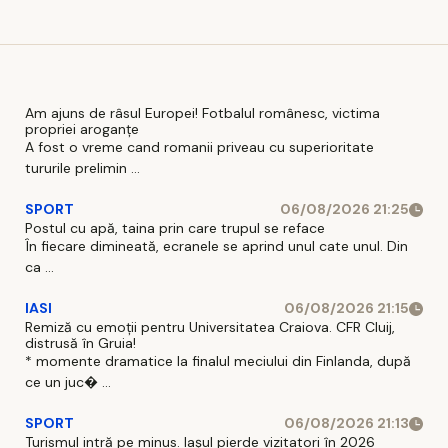
Am ajuns de râsul Europei! Fotbalul românesc, victima
propriei aroganțe
A fost o vreme cand romanii priveau cu superioritate
tururile prelimin ...
SPORT
06/08/2026 21:25
Postul cu apă, taina prin care trupul se reface
În fiecare dimineată, ecranele se aprind unul cate unul. Din
ca ...
IASI
06/08/2026 21:15
Remiză cu emoții pentru Universitatea Craiova. CFR Cluij,
distrusă în Gruia!
* momente dramatice la finalul meciului din Finlanda, după
ce un juc� ...
SPORT
06/08/2026 21:13
Turismul intră pe minus. Iașul pierde vizitatori în 2026