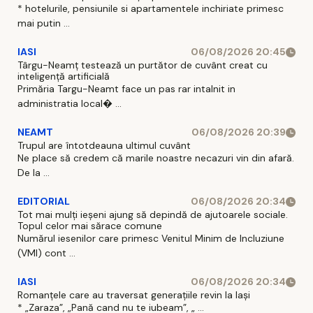
* hotelurile, pensiunile si apartamentele inchiriate primesc
mai putin ...
IASI
06/08/2026 20:45
Târgu-Neamț testează un purtător de cuvânt creat cu
inteligență artificială
Primăria Targu-Neamt face un pas rar intalnit in
administratia local� ...
NEAMT
06/08/2026 20:39
Trupul are întotdeauna ultimul cuvânt
Ne place să credem că marile noastre necazuri vin din afară.
De la ...
EDITORIAL
06/08/2026 20:34
Tot mai mulți ieșeni ajung să depindă de ajutoarele sociale.
Topul celor mai sărace comune
Numărul iesenilor care primesc Venitul Minim de Incluziune
(VMI) cont ...
IASI
06/08/2026 20:34
Romanțele care au traversat generațiile revin la Iași
* „Zaraza”, „Pană cand nu te iubeam”, „ ...