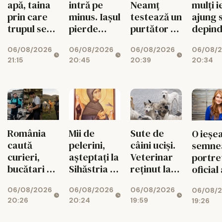
apă, taina
intră pe
Neamț
mulți i
prin care
minus. Iașul
testează un
ajung 
trupul se
pierde
purtător de
depind
reface
vizitatori în
cuvânt
ajutoa
06/08/2026
06/08/2026
06/08/2026
06/08/
2026
creat cu
sociale
21:15
20:45
20:39
20:34
inteligență
Topul 
artificială
mai să
comun
România
Mii de
Sute de
O ieșe
caută
pelerini,
câini uciși.
semne
curieri,
așteptați la
Veterinar
portre
bucătari și
Sihăstria și
reținut la
oficial 
văcari
Sihla
Suceava
premie
06/08/2026
06/08/2026
06/08/2026
06/08/
britan
20:26
20:24
19:59
19:26