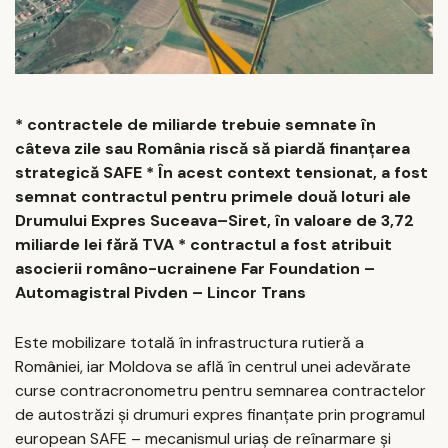
* contractele de miliarde trebuie semnate în
câteva zile sau România riscă să piardă finanțarea
strategică SAFE * În acest context tensionat, a fost
semnat contractul pentru primele două loturi ale
Drumului Expres Suceava–Siret, în valoare de 3,72
miliarde lei fără TVA * contractul a fost atribuit
asocierii româno-ucrainene Far Foundation –
Automagistral Pivden – Lincor Trans
Este mobilizare totală în infrastructura rutieră a
României, iar Moldova se află în centrul unei adevărate
curse contracronometru pentru semnarea contractelor
de autostrăzi și drumuri expres finanțate prin programul
european SAFE – mecanismul uriaș de reînarmare și