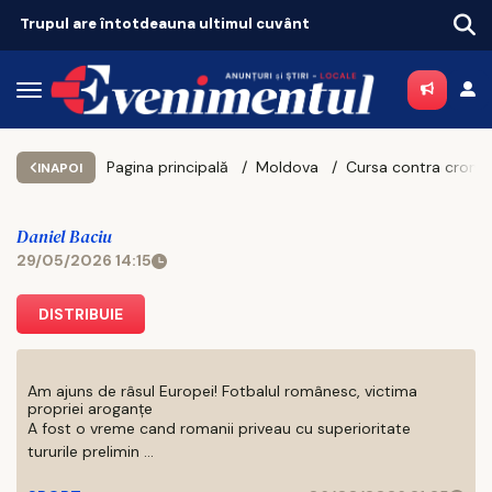
Tot mai mulți ieșeni ajung să depindă de ajutoarele sociale. Topul celor mai sărace comune
Pagina principală
Moldova
Cursa contra cronometru pentru autostră
INAPOI
Daniel Baciu
29/05/2026 14:15
DISTRIBUIE
Am ajuns de râsul Europei! Fotbalul românesc, victima
propriei aroganțe
A fost o vreme cand romanii priveau cu superioritate
tururile prelimin ...