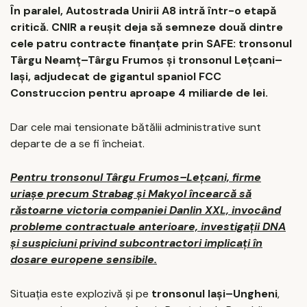
În paralel, Autostrada Unirii A8 intră într-o etapă
critică. CNIR a reușit deja să semneze două dintre
cele patru contracte finanțate prin SAFE: tronsonul
Târgu Neamț–Târgu Frumos și tronsonul Lețcani–
Iași, adjudecat de gigantul spaniol FCC
Construccion pentru aproape 4 miliarde de lei.
Dar cele mai tensionate bătălii administrative sunt
departe de a se fi încheiat.
Pentru tronsonul Târgu Frumos–Lețcani, firme
uriașe precum Strabag și Makyol încearcă să
răstoarne victoria companiei Danlin XXL, invocând
probleme contractuale anterioare, investigații DNA
și suspiciuni privind subcontractori implicați în
dosare europene sensibile.
Situația este explozivă și pe
tronsonul Iași–Ungheni
,