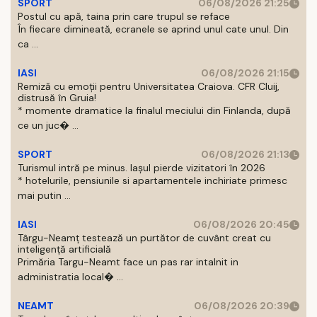
SPORT
06/08/2026 21:25
Postul cu apă, taina prin care trupul se reface
În fiecare dimineată, ecranele se aprind unul cate unul. Din
ca ...
IASI
06/08/2026 21:15
Remiză cu emoții pentru Universitatea Craiova. CFR Cluij,
distrusă în Gruia!
* momente dramatice la finalul meciului din Finlanda, după
ce un juc� ...
SPORT
06/08/2026 21:13
Turismul intră pe minus. Iașul pierde vizitatori în 2026
* hotelurile, pensiunile si apartamentele inchiriate primesc
mai putin ...
IASI
06/08/2026 20:45
Târgu-Neamț testează un purtător de cuvânt creat cu
inteligență artificială
Primăria Targu-Neamt face un pas rar intalnit in
administratia local� ...
NEAMT
06/08/2026 20:39