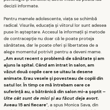
decizii informate.
Pentru mamele adolescente, viața se schimbă
radical. Visurile, educația și viitorul lor sunt adesea
puse în așteptare. Accesul la informații și metode
de contracepție nu doar că le poate proteja
sănătatea, dar le poate oferi și libertatea de a
alege momentul potrivit pentru a deveni mame.
„Am avut recent o problemă de sănătate și am
ajuns la spital. Când am intrat în salon, am
văzut două copile care se uitau la desene
animate. Erau vesele și povesteau de copiii din
satul lor. În timp ce mă întrebam oare ce
suferință au, o bătrânică din salon mi-a șoptit –
Uite cât sunt de mici și au făcut deja
avort
.
Aveau 15 ani
fiecare
”,
a spus Monica Sava,
din