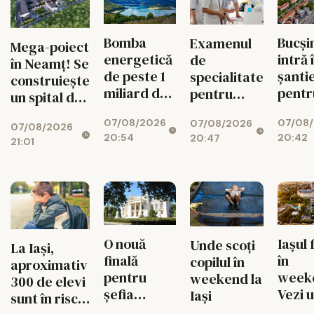
Bomba
Bucși
Examenul
Mega-poiect
energetică
intră 
de
în Neamț! Se
de peste 1
șanti
specialitate
construiește
miliard de
pentr
pentru
un spital de
euro de la
fluid
medici se
aproape 1,7
07/08/2026
07/08
Bicaz! Un
circul
07/08/2026
schimbă
07/08/2026
miliarde de
20:54
20:42
20:47
munte va
radical din
21:01
lei, cu 469
ascunde o
toamnă
de paturi
centrală
uriașă de
340 MW
O nouă
Iașul 
Unde scoți
La Iași,
finală
în
copilul în
aproximativ
pentru
week
weekend la
300 de elevi
șefia
Vezi 
Iași
sunt în risc
Operei Iași.
merit