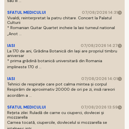
sau III ...
SFATUL MEDICULUI
07/08/2026 14:31
Vivaldi, reinterpretat la patru chitare. Concert la Palatul
Culturii
* Romanian Guitar Quartet incheie la Iasi turneul national
„Anot ...
IASI
07/08/2026 14:27
La 170 de ani, Grădina Botanică din Iași are propriul timbru
aniversar
* prima grădină botanică universitară din Romania
implineste 170 d ...
IASI
07/08/2026 14:01
Tehnici de respirație care pot calma mintea și corpul
Respirăm de aproximativ 20.000 de ori pe zi, insă rareori
acordăm a ...
SFATUL MEDICULUI
07/08/2026 13:59
Rețeta zilei: Ruladă de carne cu ciuperci, dovlecei și
mozzarella
Carnea tocată, ciupercile, dovlecelul si mozzarella se
intalnesc intr ...