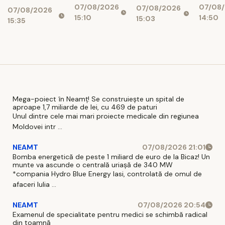
de abandon
07/08/2026
07/08
Au rămas
ieși pe
07/08/2026
07/08/2026
15:10
14:50
15:03
doi
9 aug
15:35
candidați
Mega-poiect în Neamț! Se construiește un spital de
aproape 1,7 miliarde de lei, cu 469 de paturi
Unul dintre cele mai mari proiecte medicale din regiunea
Moldovei intr ...
NEAMT
07/08/2026 21:01
Bomba energetică de peste 1 miliard de euro de la Bicaz! Un
munte va ascunde o centrală uriașă de 340 MW
*compania Hydro Blue Energy Iasi, controlată de omul de
afaceri Iulia ...
NEAMT
07/08/2026 20:54
Examenul de specialitate pentru medici se schimbă radical
din toamnă