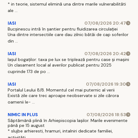
* in teorie, sistemul elimină una dintre marile vulnerabilităti
ale ...
IASI
07/08/2026 20:47
Bucșinescu intră în șantier pentru fluidizarea circulației
Una dintre intersectiile care dau zilnic bătăi de cap soferilor
din ...
IASI
07/08/2026 20:42
Iașul bogaților: taxa pe lux se triplează pentru case și mașini
Un clasament local al averilor publicat pentru 2025
cuprinde 173 de po ...
IASI
07/08/2026 19:30
Portalul Leului 8/8. Momentul cel mai puternic al verii
Există zile care trec aproape neobservate si zile cărora
oamenii le- ...
NIMIC IN PLUS
07/08/2026 18:53
Săptămână plină în Arhiepiscopia Iașilor. Marile evenimente
până pe 15 august
* slujbe arhieresti, hramuri, intalniri dedicate familiei,
activităti ...