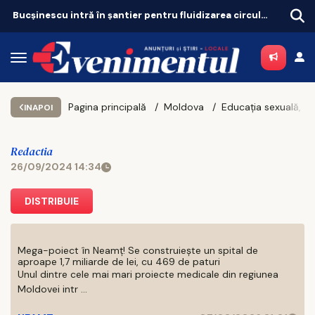
Bucșinescu intră în șantier pentru fluidizarea circulației
Iașul bogaților: taxa pe lux se triplează pentru case și mașini
Pagina principală
Moldova
INAPOI
Redactia
26/09/2024 14:34
DISTRIBUIE
Mega-poiect în Neamț! Se construiește un spital de
aproape 1,7 miliarde de lei, cu 469 de paturi
Unul dintre cele mai mari proiecte medicale din regiunea
Moldovei intr ...