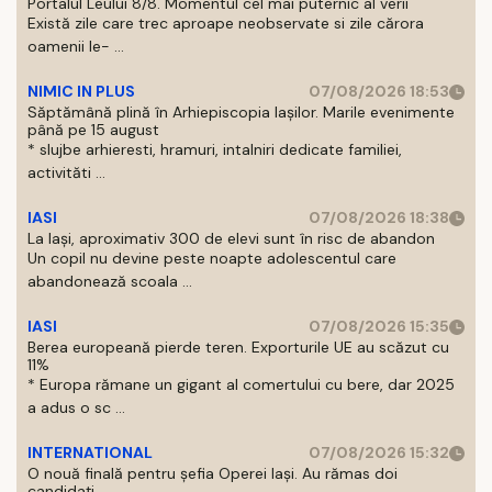
Portalul Leului 8/8. Momentul cel mai puternic al verii
Există zile care trec aproape neobservate si zile cărora
oamenii le- ...
NIMIC IN PLUS
07/08/2026 18:53
Săptămână plină în Arhiepiscopia Iașilor. Marile evenimente
până pe 15 august
* slujbe arhieresti, hramuri, intalniri dedicate familiei,
activităti ...
IASI
07/08/2026 18:38
La Iași, aproximativ 300 de elevi sunt în risc de abandon
Un copil nu devine peste noapte adolescentul care
abandonează scoala ...
IASI
07/08/2026 15:35
Berea europeană pierde teren. Exporturile UE au scăzut cu
11%
* Europa rămane un gigant al comertului cu bere, dar 2025
a adus o sc ...
INTERNATIONAL
07/08/2026 15:32
O nouă finală pentru șefia Operei Iași. Au rămas doi
candidați