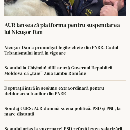
AUR lansează platforma pentru suspendarea
lui Nicușor Dan
Nicușor Dan a promulgat legile-cheie din PNRR. Codul
Urbanismului intră în vigoare
Scandal la Chișinău! AUR acuză Guvernul Republicii
Moldova că „taie” Ziua Limbii Române
Deputații intră în sesiune extraordinară pentru
deblocarea banilor din PNRR
Sondaj CURS: AUR domină scena politică. PSD și PNL, la
mare distanță
Scandal uriaș la guvernare! PSD refuză legea salarizării