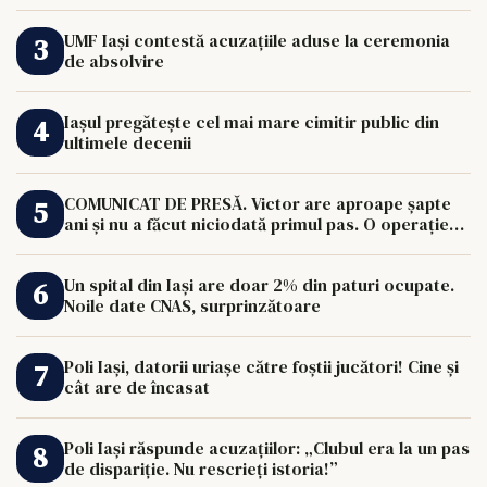
UMF Iași contestă acuzațiile aduse la ceremonia
de absolvire
Iașul pregătește cel mai mare cimitir public din
ultimele decenii
COMUNICAT DE PRESĂ. Victor are aproape șapte
ani și nu a făcut niciodată primul pas. O operație
de 33.000 de euro îi poate schimba viața.
Un spital din Iași are doar 2% din paturi ocupate.
Noile date CNAS, surprinzătoare
Poli Iași, datorii uriașe către foștii jucători! Cine și
cât are de încasat
Poli Iași răspunde acuzațiilor: „Clubul era la un pas
de dispariție. Nu rescrieți istoria!”