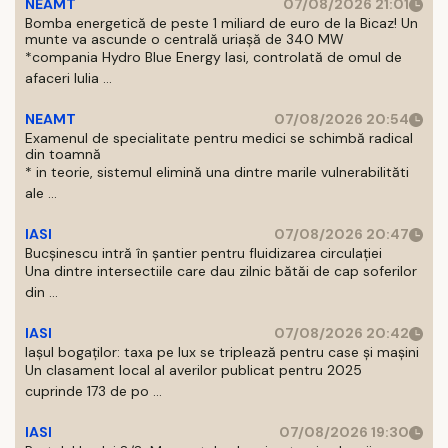
NEAMT
07/08/2026 21:01
Bomba energetică de peste 1 miliard de euro de la Bicaz! Un
munte va ascunde o centrală uriașă de 340 MW
*compania Hydro Blue Energy Iasi, controlată de omul de
afaceri Iulia ...
NEAMT
07/08/2026 20:54
Examenul de specialitate pentru medici se schimbă radical
din toamnă
* in teorie, sistemul elimină una dintre marile vulnerabilităti
ale ...
IASI
07/08/2026 20:47
Bucșinescu intră în șantier pentru fluidizarea circulației
Una dintre intersectiile care dau zilnic bătăi de cap soferilor
din ...
IASI
07/08/2026 20:42
Iașul bogaților: taxa pe lux se triplează pentru case și mașini
Un clasament local al averilor publicat pentru 2025
cuprinde 173 de po ...
IASI
07/08/2026 19:30