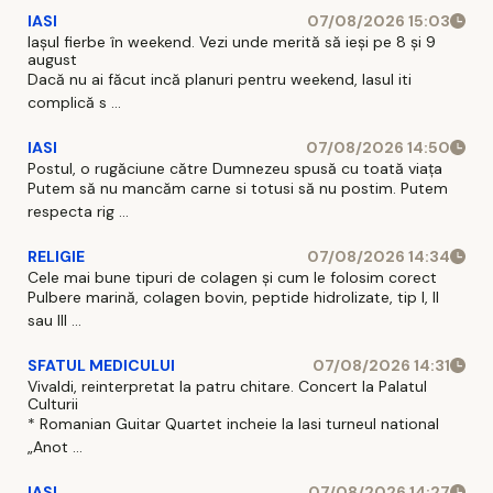
IASI
07/08/2026 15:03
Iașul fierbe în weekend. Vezi unde merită să ieși pe 8 și 9
august
Dacă nu ai făcut incă planuri pentru weekend, Iasul iti
complică s ...
IASI
07/08/2026 14:50
Postul, o rugăciune către Dumnezeu spusă cu toată viața
Putem să nu mancăm carne si totusi să nu postim. Putem
respecta rig ...
RELIGIE
07/08/2026 14:34
Cele mai bune tipuri de colagen și cum le folosim corect
Pulbere marină, colagen bovin, peptide hidrolizate, tip I, II
sau III ...
SFATUL MEDICULUI
07/08/2026 14:31
Vivaldi, reinterpretat la patru chitare. Concert la Palatul
Culturii
* Romanian Guitar Quartet incheie la Iasi turneul national
„Anot ...
IASI
07/08/2026 14:27