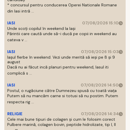
* concursul pentru conducerea Operei Nationale Romane
din Iasi intră ...
IASI
07/08/2026 15:10
Unde scoți copilul în weekend la Iași
Părintii care caută unde să-i ducă pe copii in weekend au
cateva v ...
IASI
07/08/2026 15:03
Iașul fierbe în weekend. Vezi unde merită să ieși pe 8 și 9
august
Dacă nu ai făcut incă planuri pentru weekend, Iasul iti
complică s ...
IASI
07/08/2026 14:50
Postul, o rugăciune către Dumnezeu spusă cu toată viața
Putem să nu mancăm carne si totusi să nu postim. Putem
respecta rig ...
RELIGIE
07/08/2026 14:34
Cele mai bune tipuri de colagen și cum le folosim corect
Pulbere marină, colagen bovin, peptide hidrolizate, tip I, II