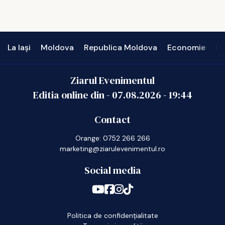
La Iași
Moldova
Republica Moldova
Economie
In
Ziarul Evenimentul
Editia online din -
07.08.2026
-
19:44
Contact
Orange: 0752 266 266
marketing@ziarulevenimentul.ro
Social media
Politica de confidențialitate