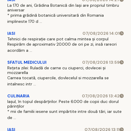
La 170 de ani, Grădina Botanică din Iași are propriul timbru
aniversar
* prima grădină botanică universitară din Romania
implineste 170 d ...
IASI
07/08/2026 14:01
Tehnici de respirație care pot calma mintea și corpul
Respirăm de aproximativ 20.000 de ori pe zi, insă rareori
acordăm a ...
SFATUL MEDICULUI
07/08/2026 13:59
Rețeta zilei: Ruladă de carne cu ciuperci, dovlecei și
mozzarella
Carnea tocată, ciupercile, dovlecelul si mozzarella se
intalnesc intr ...
CULINARIA
07/08/2026 13:42
Iașul, în topul despărțirilor. Peste 6.000 de copii duc dorul
părinților
* mii de familii iesene sunt impărtite intre două tări, iar sute
de ...
IASI
07/08/2026 13:11