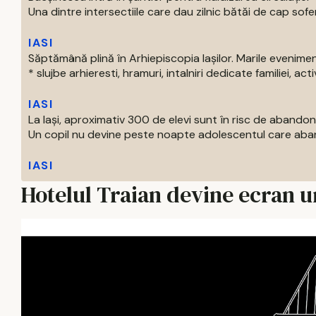
Una dintre intersectiile care dau zilnic bătăi de cap soferil
IASI
Săptămână plină în Arhiepiscopia Iașilor. Marile evenim
* slujbe arhieresti, hramuri, intalniri dedicate familiei, activi
IASI
La Iași, aproximativ 300 de elevi sunt în risc de abandon
Un copil nu devine peste noapte adolescentul care aban
IASI
Hotelul Traian devine ecran ur