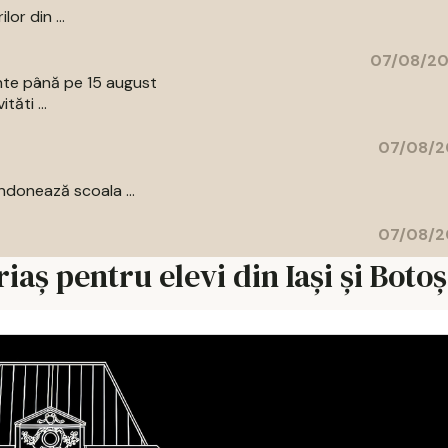
or din ...
07/08/20
ente până pe 15 august
tăti ...
07/08/2
donează scoala ...
07/08/2
iaș pentru elevi din Iași și Boto