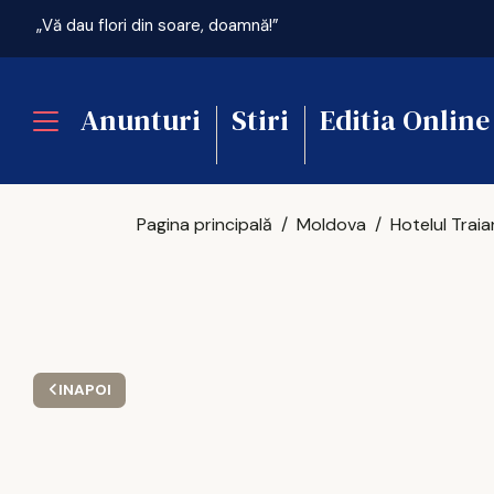
„Vă dau flori din soare, doamnă!”
Anunturi
Stiri
Editia Online
Pagina principală
Moldova
INAPOI