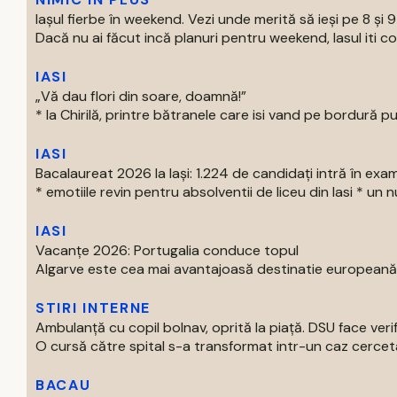
Iașul fierbe în weekend. Vezi unde merită să ieși pe 8 și 
Dacă nu ai făcut incă planuri pentru weekend, Iasul iti com
IASI
„Vă dau flori din soare, doamnă!”
* la Chirilă, printre bătranele care isi vand pe bordură put
IASI
Bacalaureat 2026 la Iași: 1.224 de candidați intră în exa
* emotiile revin pentru absolventii de liceu din Iasi * un nu
IASI
Vacanțe 2026: Portugalia conduce topul
Algarve este cea mai avantajoasă destinatie europeană pe
STIRI INTERNE
Ambulanță cu copil bolnav, oprită la piață. DSU face verif
O cursă către spital s-a transformat intr-un caz cercetat
BACAU