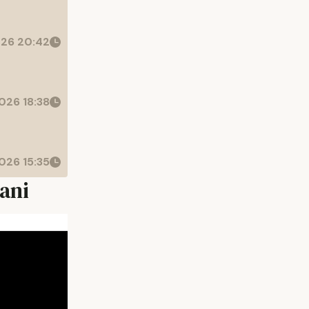
26 20:42
026 18:38
026 15:35
șani