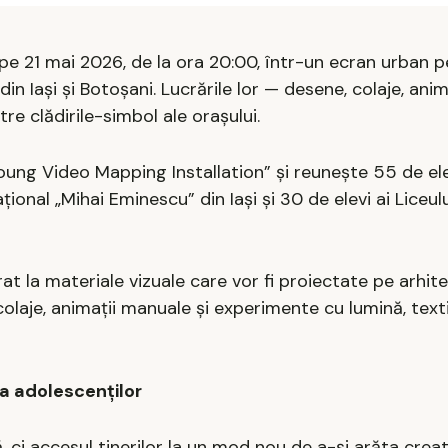
, pe 21 mai 2026, de la ora 20:00, într-un ecran urban 
n Iași și Botoșani. Lucrările lor — desene, colaje, anima
re clădirile-simbol ale orașului.
ng Video Mapping Installation” și reunește 55 de elevi
țional „Mihai Eminescu” din Iași și 30 de elevi ai Liceul
at la materiale vizuale care vor fi proiectate pe arhit
 colaje, animații manuale și experimente cu lumină, textil
a adolescenților
ci accesul tinerilor la un mod nou de a-și arăta creat