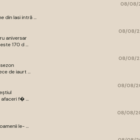
08/08/2
in Iasi intră ...
08/08/2
bru aniversar
ste 170 d ...
08/08/2
e sezon
e de iaurt ...
08/08/20
eștiul
afaceri f� ...
08/08/20
amenii le- ...
08/08/2