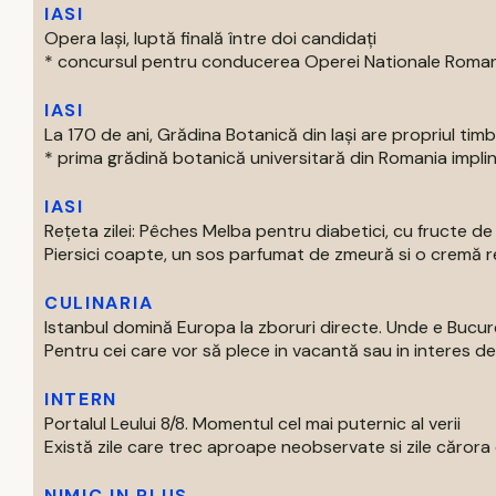
IASI
Opera Iași, luptă finală între doi candidați
* concursul pentru conducerea Operei Nationale Romane d
IASI
La 170 de ani, Grădina Botanică din Iași are propriul tim
* prima grădină botanică universitară din Romania impline
IASI
Rețeta zilei: Pêches Melba pentru diabetici, cu fructe d
Piersici coapte, un sos parfumat de zmeură si o cremă rec
CULINARIA
Istanbul domină Europa la zboruri directe. Unde e Bucur
Pentru cei care vor să plece in vacantă sau in interes de 
INTERN
Portalul Leului 8/8. Momentul cel mai puternic al verii
Există zile care trec aproape neobservate si zile cărora o
NIMIC IN PLUS