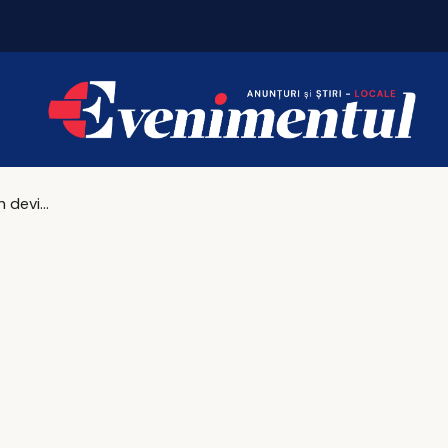
Vacanțe 2026: Portugalia conduce topul
Hotelul Traian devine ecran uriaș pentru elevi din Iași și Botoșani