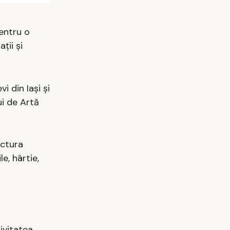
pentru o
ții și
 din Iași și
ui de Artă
ectura
e, hârtie,
ivitatea.