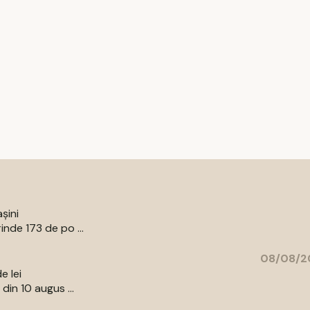
șini
nde 173 de po ...
08/08/20
e lei
din 10 augus ...