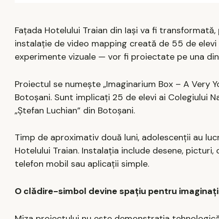
Fațada Hotelului Traian din Iași va fi transformată
instalație de video mapping creată de 55 de elevi di
experimente vizuale — vor fi proiectate pe una dint
Proiectul se numește „Imaginarium Box – A Very You
Botoșani. Sunt implicați 25 de elevi ai Colegiului Na
„Ștefan Luchian” din Botoșani.
Timp de aproximativ două luni, adolescenții au lucr
Hotelului Traian. Instalația include desene, picturi,
telefon mobil sau aplicații simple.
O clădire-simbol devine spațiu pentru imaginați
Miza proiectului nu este demonstrația tehnologică, 