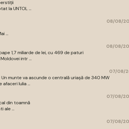
rstiții
tat la UNTOL ...
08/08/20
i ...
08/08/20
pe 1,7 miliarde de lei, cu 469 de paturi
oldovei intr ...
07/08/2
az! Un munte va ascunde o centrală uriașă de 340 MW
aceri Iulia ...
07/08/20
cal din toamnă
 ale ...
07/08/20