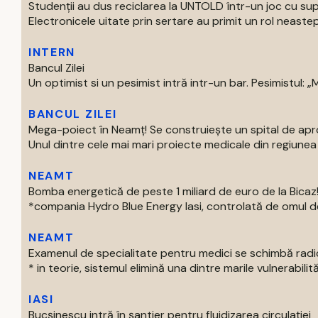
Studenții au dus reciclarea la UNTOLD într-un joc cu supe
Electronicele uitate prin sertare au primit un rol neastep
INTERN
Bancul Zilei
Un optimist si un pesimist intră intr-un bar. Pesimistul: „Ma
BANCUL ZILEI
Mega-poiect în Neamț! Se construiește un spital de aproa
Unul dintre cele mai mari proiecte medicale din regiunea M
NEAMT
Bomba energetică de peste 1 miliard de euro de la Bic
*compania Hydro Blue Energy Iasi, controlată de omul de af
NEAMT
Examenul de specialitate pentru medici se schimbă radi
* in teorie, sistemul elimină una dintre marile vulnerabilităti
IASI
Bucșinescu intră în șantier pentru fluidizarea circulației