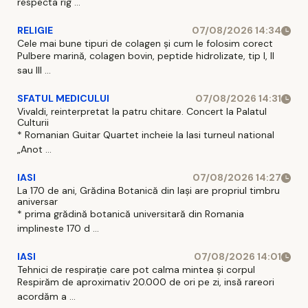
respecta rig ...
RELIGIE
07/08/2026 14:34
Cele mai bune tipuri de colagen și cum le folosim corect
Pulbere marină, colagen bovin, peptide hidrolizate, tip I, II
sau III ...
SFATUL MEDICULUI
07/08/2026 14:31
Vivaldi, reinterpretat la patru chitare. Concert la Palatul
Culturii
* Romanian Guitar Quartet incheie la Iasi turneul national
„Anot ...
IASI
07/08/2026 14:27
La 170 de ani, Grădina Botanică din Iași are propriul timbru
aniversar
* prima grădină botanică universitară din Romania
implineste 170 d ...
IASI
07/08/2026 14:01
Tehnici de respirație care pot calma mintea și corpul
Respirăm de aproximativ 20.000 de ori pe zi, insă rareori
acordăm a ...