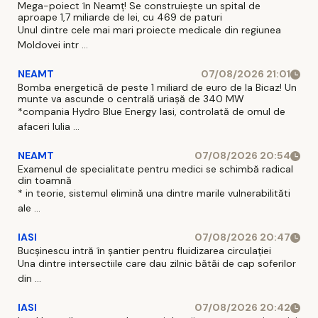
Mega-poiect în Neamț! Se construiește un spital de
aproape 1,7 miliarde de lei, cu 469 de paturi
Unul dintre cele mai mari proiecte medicale din regiunea
Moldovei intr ...
NEAMT
07/08/2026 21:01
Bomba energetică de peste 1 miliard de euro de la Bicaz! Un
munte va ascunde o centrală uriașă de 340 MW
*compania Hydro Blue Energy Iasi, controlată de omul de
afaceri Iulia ...
NEAMT
07/08/2026 20:54
Examenul de specialitate pentru medici se schimbă radical
din toamnă
* in teorie, sistemul elimină una dintre marile vulnerabilităti
ale ...
IASI
07/08/2026 20:47
Bucșinescu intră în șantier pentru fluidizarea circulației
Una dintre intersectiile care dau zilnic bătăi de cap soferilor
din ...
IASI
07/08/2026 20:42