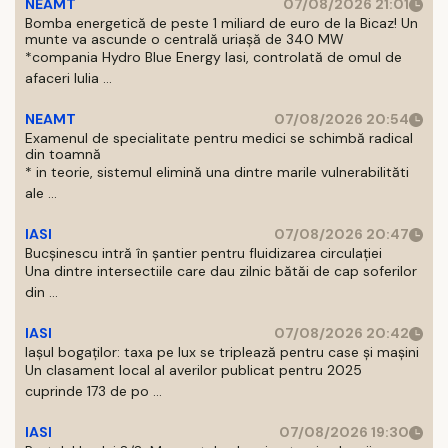
NEAMT
07/08/2026 21:01
Bomba energetică de peste 1 miliard de euro de la Bicaz! Un
munte va ascunde o centrală uriașă de 340 MW
*compania Hydro Blue Energy Iasi, controlată de omul de
afaceri Iulia ...
NEAMT
07/08/2026 20:54
Examenul de specialitate pentru medici se schimbă radical
din toamnă
* in teorie, sistemul elimină una dintre marile vulnerabilităti
ale ...
IASI
07/08/2026 20:47
Bucșinescu intră în șantier pentru fluidizarea circulației
Una dintre intersectiile care dau zilnic bătăi de cap soferilor
din ...
IASI
07/08/2026 20:42
Iașul bogaților: taxa pe lux se triplează pentru case și mașini
Un clasament local al averilor publicat pentru 2025
cuprinde 173 de po ...
IASI
07/08/2026 19:30