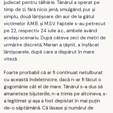
judecat pentru tâlhărie. Tânărul a operat pe
timp de zi, fără nicio jenă, smulgând, pur şi
simplu, două lănţişoare din aur de la gâtul
victimelor A.M.B. şi M.S.V. Faptele s-au petrecut
pe 22, respectiv 24 iulie a.c., ambele având
acelaşi scenariu. După câteva zeci de metri de
urmărire discretă, Marian a ţâşnit, a înşfăcat
lănţişoarele, după care a dispărut în mare
viteză.
Foarte prorbabil că ar fi continuat netulburat
cu această îndeletnicire, dacă n-ar fi făcut o
gogomănie cât el de mare. Tânărul s-a dus să
amaneteze bijuteriile, n-a trimis pe altcineva, s-
a legitimat şi aşa a fost depistat în mai puţin
de-o săptămână. Că lăsase şi numărul de