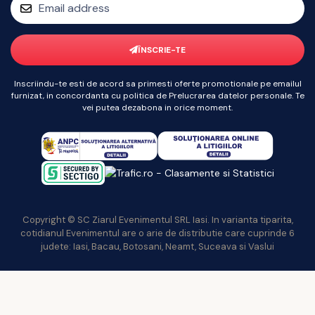
ÎNSCRIE-TE
Inscriindu-te esti de acord sa primesti oferte promotionale pe emailul
furnizat, in concordanta cu politica de Prelucrarea datelor personale. Te
vei putea dezabona in orice moment.
Copyright © SC Ziarul Evenimentul SRL Iasi. In varianta tiparita,
cotidianul Evenimentul are o arie de distributie care cuprinde 6
judete: Iasi, Bacau, Botosani, Neamt, Suceava si Vaslui