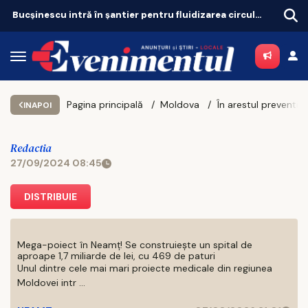
Bucșinescu intră în șantier pentru fluidizarea circulației
Pagina principală
Moldova
INAPOI
Redactia
27/09/2024 08:45
DISTRIBUIE
Mega-poiect în Neamț! Se construiește un spital de
aproape 1,7 miliarde de lei, cu 469 de paturi
Unul dintre cele mai mari proiecte medicale din regiunea
Moldovei intr ...