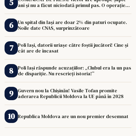
ani și nu a făcut niciodată primul pas. O operație
de 33.000 de euro îi poate schimba viața.
Un spital din Iași are doar 2% din paturi ocupate.
Noile date CNAS, surprinzătoare
Poli Iași, datorii uriașe către foștii jucători! Cine și
cât are de încasat
Poli Iași răspunde acuzațiilor: „Clubul era la un pas
de dispariție. Nu rescrieți istoria!”
Guvern nou la Chișinău! Vasile Tofan promite
aderarea Republicii Moldova la UE până în 2028
Republica Moldova are un nou premier desemnat