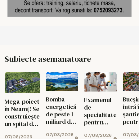
Subiecte asemanatoare
Bomba
Bucși
Examenul
Mega-poiect
energetică
intră 
de
în Neamț! Se
de peste 1
șanti
specialitate
construiește
miliard de
pentr
pentru
un spital de
euro de la
fluid
medici se
aproape 1,7
07/08/2026
07/08
Bicaz! Un
circul
07/08/2026
schimbă
07/08/2026
miliarde de