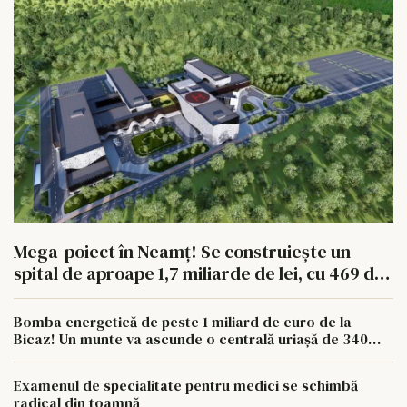
Mega-poiect în Neamț! Se construiește un
spital de aproape 1,7 miliarde de lei, cu 469 de
paturi
Bomba energetică de peste 1 miliard de euro de la
Bicaz! Un munte va ascunde o centrală uriașă de 340
MW
Examenul de specialitate pentru medici se schimbă
radical din toamnă