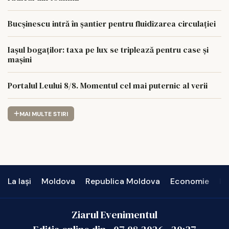
Bucșinescu intră în șantier pentru fluidizarea circulației
Iașul bogaților: taxa pe lux se triplează pentru case și
mașini
Portalul Leului 8/8. Momentul cel mai puternic al verii
MAI MULTE STIRI
La Iași
Moldova
Republica Moldova
Economie
In
Ziarul Evenimentul