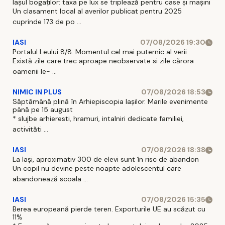
Iașul bogaților: taxa pe lux se triplează pentru case și mașini
Un clasament local al averilor publicat pentru 2025
cuprinde 173 de po ...
IASI
07/08/2026 19:30
Portalul Leului 8/8. Momentul cel mai puternic al verii
Există zile care trec aproape neobservate si zile cărora
oamenii le- ...
NIMIC IN PLUS
07/08/2026 18:53
Săptămână plină în Arhiepiscopia Iașilor. Marile evenimente
până pe 15 august
* slujbe arhieresti, hramuri, intalniri dedicate familiei,
activităti ...
IASI
07/08/2026 18:38
La Iași, aproximativ 300 de elevi sunt în risc de abandon
Un copil nu devine peste noapte adolescentul care
abandonează scoala ...
IASI
07/08/2026 15:35
Berea europeană pierde teren. Exporturile UE au scăzut cu
11%