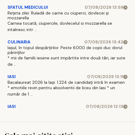
SFATUL MEDICULUI
07/08/2026 13:59
Rețeta zilei: Ruladă de carne cu ciuperci, dovlecei și
mozzarella
Carnea tocată, ciupercile, dovlecelul si mozzarella se
intalnesc intr ...
CULINARIA
07/08/2026 13:42
Iașul, în topul despărțirilor. Peste 6.000 de copii duc dorul
părinților
* mii de familii iesene sunt impărtite intre două tări, iar sute
de ...
IASI
07/08/2026 13:11
Bacalaureat 2026 la Iași: 1.224 de candidați intră în examen
* emotiile revin pentru absolventii de liceu din Iasi * un
număr de 1 ...
IASI
07/08/2026 12:13