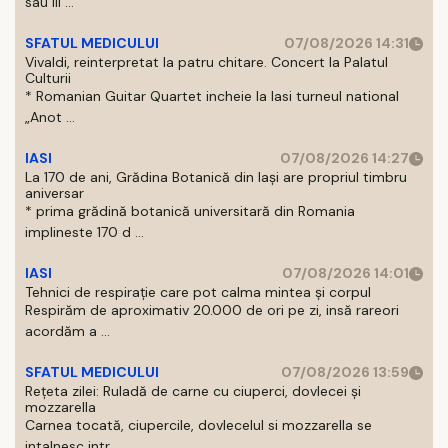
sau III ...
SFATUL MEDICULUI
07/08/2026 14:31
Vivaldi, reinterpretat la patru chitare. Concert la Palatul
Culturii
* Romanian Guitar Quartet incheie la Iasi turneul national
„Anot ...
IASI
07/08/2026 14:27
La 170 de ani, Grădina Botanică din Iași are propriul timbru
aniversar
* prima grădină botanică universitară din Romania
implineste 170 d ...
IASI
07/08/2026 14:01
Tehnici de respirație care pot calma mintea și corpul
Respirăm de aproximativ 20.000 de ori pe zi, insă rareori
acordăm a ...
SFATUL MEDICULUI
07/08/2026 13:59
Rețeta zilei: Ruladă de carne cu ciuperci, dovlecei și
mozzarella
Carnea tocată, ciupercile, dovlecelul si mozzarella se
intalnesc intr ...