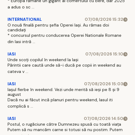
* Europa rămane un gigant al comertului cu bere, dar 2025
a adus o sc ...
INTERNATIONAL
07/08/2026 15:32
O nouă finală pentru șefia Operei Iași. Au rămas doi
candidați
* concursul pentru conducerea Operei Nationale Romane
din Iasi intră ...
IASI
07/08/2026 15:10
Unde scoți copilul în weekend la Iași
Părintii care caută unde să-i ducă pe copii in weekend au
cateva v ...
IASI
07/08/2026 15:03
Iașul fierbe în weekend. Vezi unde merită să ieși pe 8 și 9
august
Dacă nu ai făcut incă planuri pentru weekend, Iasul iti
complică s ...
IASI
07/08/2026 14:50
Postul, o rugăciune către Dumnezeu spusă cu toată viața
Putem să nu mancăm carne si totusi să nu postim. Putem