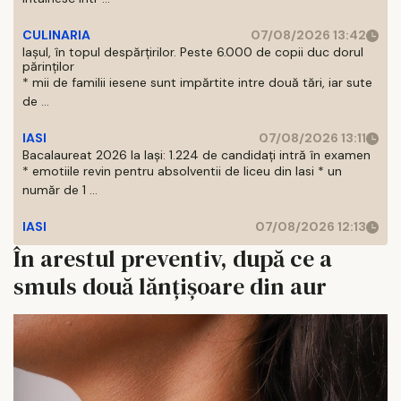
CULINARIA
07/08/2026 13:42
Iașul, în topul despărțirilor. Peste 6.000 de copii duc dorul
părinților
* mii de familii iesene sunt impărtite intre două tări, iar sute
de ...
IASI
07/08/2026 13:11
Bacalaureat 2026 la Iași: 1.224 de candidați intră în examen
* emotiile revin pentru absolventii de liceu din Iasi * un
număr de 1 ...
IASI
07/08/2026 12:13
În arestul preventiv, după ce a
smuls două lănţişoare din aur