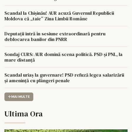
Scandal la Chișinău! AUR acuză Guvernul Republicii
Moldova că „taie” Ziua Limbii Române
Deputații intră în sesiune extraordinară pentru
deblocarea banilor din PNRR
Sondaj CURS: AUR domină scena politică. PSD și PNL, la
mare distanță
Scandal uriaș la guvernare! PSD refuză legea salarizării
și amenință cu plângeri penale
MAI MULTE
Ultima Ora