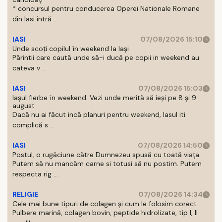
* concursul pentru conducerea Operei Nationale Romane
din Iasi intră ...
IASI
07/08/2026 15:10
Unde scoți copilul în weekend la Iași
Părintii care caută unde să-i ducă pe copii in weekend au
cateva v ...
IASI
07/08/2026 15:03
Iașul fierbe în weekend. Vezi unde merită să ieși pe 8 și 9
august
Dacă nu ai făcut incă planuri pentru weekend, Iasul iti
complică s ...
IASI
07/08/2026 14:50
Postul, o rugăciune către Dumnezeu spusă cu toată viața
Putem să nu mancăm carne si totusi să nu postim. Putem
respecta rig ...
RELIGIE
07/08/2026 14:34
Cele mai bune tipuri de colagen și cum le folosim corect
Pulbere marină, colagen bovin, peptide hidrolizate, tip I, II