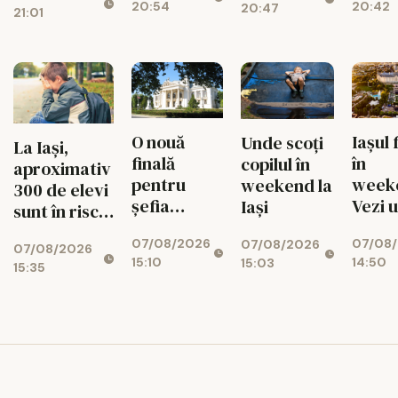
20:54
20:42
20:47
munte va
radical din
21:01
lei, cu 469
ascunde o
toamnă
de paturi
centrală
uriașă de
340 MW
O nouă
Iașul 
Unde scoți
La Iași,
finală
în
copilul în
aproximativ
pentru
week
weekend la
300 de elevi
șefia
Vezi 
Iași
sunt în risc
Operei Iași.
merit
de abandon
07/08/2026
07/08
Au rămas
ieși pe
07/08/2026
07/08/2026
15:10
14:50
15:03
doi
9 aug
15:35
candidați