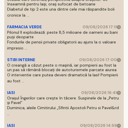
înseamnă pentru Iași, oraș sufocat de betoane
Diabetul de tip 2 este una dintre cele mai răspandite boli
cronice la ...
FARMACIA VERDE
09/08/2026 17:11
Pilonul II explodează: peste 8,5 milioane de oameni au bani
puși deoparte
Fondurile de pensii private obligatorii au ajuns la o valoare
impresio ...
STIRI INTERNE
09/08/2026 17:00
O creangă a căzut peste o mașină, iar pompierii au fost la
un pas să rămână blocați de autoturismele parcate aiurea
O interventie care putea deveni dramatică la Iasi! Pompierii
au fost ...
IASI
09/08/2026 16:41
Orașul Îngerilor care crește în tăcere. Suspinele de la „Petru
și Pavel”
Duminica, aleile Cimitirului „Sfintii Apostoli Petru si Pavel&rd
...
IASI
09/08/2026 14:59