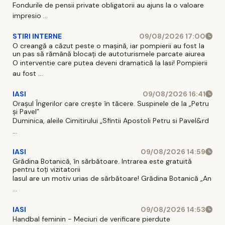
Fondurile de pensii private obligatorii au ajuns la o valoare
impresio ...
STIRI INTERNE
09/08/2026 17:00
O creangă a căzut peste o mașină, iar pompierii au fost la
un pas să rămână blocați de autoturismele parcate aiurea
O interventie care putea deveni dramatică la Iasi! Pompierii
au fost ...
IASI
09/08/2026 16:41
Orașul Îngerilor care crește în tăcere. Suspinele de la „Petru
și Pavel”
Duminica, aleile Cimitirului „Sfintii Apostoli Petru si Pavel&rd
...
IASI
09/08/2026 14:59
Grădina Botanică, în sărbătoare. Intrarea este gratuită
pentru toți vizitatorii
Iasul are un motiv urias de sărbătoare! Grădina Botanică „An
...
IASI
09/08/2026 14:53
Handbal feminin - Meciuri de verificare pierdute