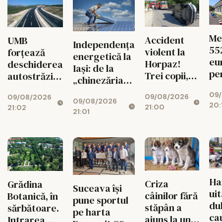
Me
Accident
UMB
Independența
55
violent la
forțează
energetică la
eu
Horpaz!
deschiderea
Iași: de la
pe
Trei copii,
autostrăzii
„chinezăria”
cop
transportați
de la Adjud
de pe Temu la
09
Cr
09/08/2026
de urgență
09/08/2026
la Bacău
09/08/2026
sistemul de
20:
Mi
21:00
21:02
la spital
21:01
7.000 de euro
Ha
Criza
Grădina
Suceava își
uit
câinilor fără
Botanică, în
pune sportul
dul
stăpân a
sărbătoare.
pe harta
ca
ajuns la un
Intrarea