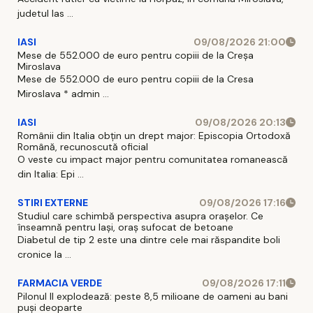
judetul Ias ...
IASI
09/08/2026 21:00
Mese de 552.000 de euro pentru copiii de la Creșa
Miroslava
Mese de 552.000 de euro pentru copiii de la Cresa
Miroslava * admin ...
IASI
09/08/2026 20:13
Românii din Italia obțin un drept major: Episcopia Ortodoxă
Română, recunoscută oficial
O veste cu impact major pentru comunitatea romanească
din Italia: Epi ...
STIRI EXTERNE
09/08/2026 17:16
Studiul care schimbă perspectiva asupra orașelor. Ce
înseamnă pentru Iași, oraș sufocat de betoane
Diabetul de tip 2 este una dintre cele mai răspandite boli
cronice la ...
FARMACIA VERDE
09/08/2026 17:11
Pilonul II explodează: peste 8,5 milioane de oameni au bani
puși deoparte