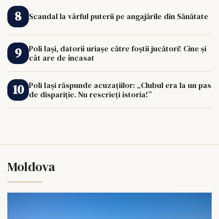
Scandal la vârful puterii pe angajările din Sănătate
Poli Iași, datorii uriașe către foștii jucători! Cine și
cât are de încasat
Poli Iași răspunde acuzațiilor: „Clubul era la un pas
de dispariție. Nu rescrieți istoria!”
Moldova