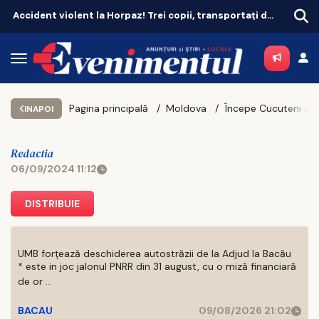
Accident violent la Horpaz! Trei copii, transportați de urgență la spital
Pagina principală
Moldova
INAPOI
Redactia
06/09/2024 11:12
DISTRIBUIE
UMB forțează deschiderea autostrăzii de la Adjud la Bacău
* este in joc jalonul PNRR din 31 august, cu o miză financiară
de or ...
BACAU
09/08/2026 21:02