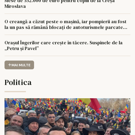
Mese de 552.000 de euro pentru copiii de la Creșa
Miroslava
O creangă a căzut peste o mașină, iar pompierii au fost
la un pas să rămână blocați de autoturismele parcate
aiurea
Orașul Îngerilor care crește în tăcere. Suspinele de la
„Petru și Pavel”
MAI MULTE
Politica