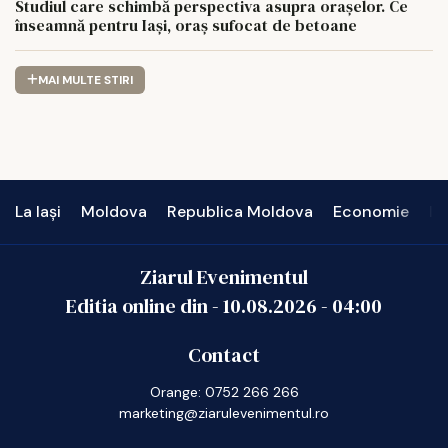
Studiul care schimbă perspectiva asupra orașelor. Ce
înseamnă pentru Iași, oraș sufocat de betoane
MAI MULTE STIRI
La Iași
Moldova
Republica Moldova
Economie
In
Ziarul Evenimentul
Editia online din -
10.08.2026
-
04:00
Contact
Orange: 0752 266 266
marketing@ziarulevenimentul.ro