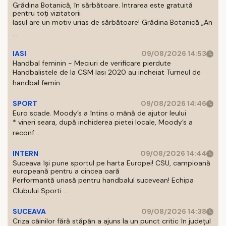
Grădina Botanică, în sărbătoare. Intrarea este gratuită
pentru toți vizitatorii
Iasul are un motiv urias de sărbătoare! Grădina Botanică „An
...
IASI
09/08/2026 14:53
Handbal feminin - Meciuri de verificare pierdute
Handbalistele de la CSM Iasi 2020 au incheiat Turneul de
handbal femin ...
SPORT
09/08/2026 14:46
Euro scade. Moody’s a întins o mână de ajutor leului
* vineri seara, după inchiderea pietei locale, Moody’s a
reconf ...
INTERN
09/08/2026 14:44
Suceava își pune sportul pe harta Europei! CSU, campioană
europeană pentru a cincea oară
Performantă uriasă pentru handbalul sucevean! Echipa
Clubului Sporti ...
SUCEAVA
09/08/2026 14:38
Criza câinilor fără stăpân a ajuns la un punct critic în județul