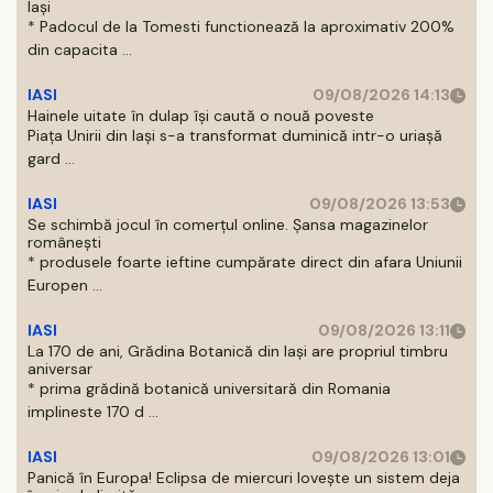
Iași
* Padocul de la Tomesti functionează la aproximativ 200%
din capacita ...
IASI
09/08/2026 14:13
Hainele uitate în dulap îşi caută o nouă poveste
Piaţa Unirii din Iaşi s-a transformat duminică intr-o uriaşă
gard ...
IASI
09/08/2026 13:53
Se schimbă jocul în comerțul online. Șansa magazinelor
românești
* produsele foarte ieftine cumpărate direct din afara Uniunii
Europen ...
IASI
09/08/2026 13:11
La 170 de ani, Grădina Botanică din Iași are propriul timbru
aniversar
* prima grădină botanică universitară din Romania
implineste 170 d ...
IASI
09/08/2026 13:01
Panică în Europa! Eclipsa de miercuri lovește un sistem deja