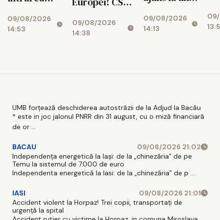
Europei! CSU,
no
punct critic
este
campioană
09
po
09/08/2026
în județul
09/08/2026
gratuită
09/08/2026
europeană
13:
14:13
14:53
Iași
pentru toți
14:38
pentru a
vizitatorii
cincea oară
UMB forțează deschiderea autostrăzii de la Adjud la Bacău
* este in joc jalonul PNRR din 31 august, cu o miză financiară
de or ...
BACAU
09/08/2026 21:02
Independența energetică la Iași: de la „chinezăria” de pe
Temu la sistemul de 7.000 de euro
Independenta energetică la Iasi: de la „chinezăria” de p ...
IASI
09/08/2026 21:01
Accident violent la Horpaz! Trei copii, transportați de
urgență la spital
Accident rutier cu victime la Horpaz, in comuna Miroslava,