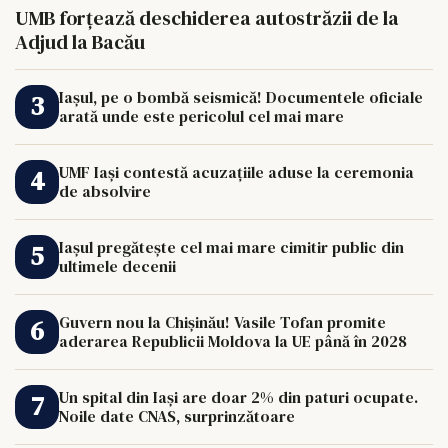
UMB forțează deschiderea autostrăzii de la
Adjud la Bacău
Iașul, pe o bombă seismică! Documentele oficiale
arată unde este pericolul cel mai mare
UMF Iași contestă acuzațiile aduse la ceremonia
de absolvire
Iașul pregătește cel mai mare cimitir public din
ultimele decenii
Guvern nou la Chișinău! Vasile Tofan promite
aderarea Republicii Moldova la UE până în 2028
Un spital din Iași are doar 2% din paturi ocupate.
Noile date CNAS, surprinzătoare