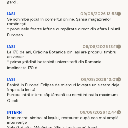
gard ...
IASI
09/08/2026 13:53
Se schimbă jocul în comerțul online. Șansa magazinelor
românești
* produsele foarte ieftine cumpărate direct din afara Uniunii
Europen ...
IASI
09/08/2026 13:11
La 170 de ani, Grădina Botanică din Iași are propriul timbru
aniversar
* prima grădină botanică universitară din Romania
implineste 170 d ...
IASI
09/08/2026 13:01
Panică în Europa! Eclipsa de miercuri lovește un sistem deja
împins la limită
Europa intră intr-o săptămană cu nervii intinsi la maximum.
O ecli ...
INTERN
09/08/2026 12:44
Monument-simbol al Iaşului, restaurat după cea mai amplă
intervenţie
Sala Gotică a Mănăstirii „Sfinţii Trei Ierarhi”, locul ...