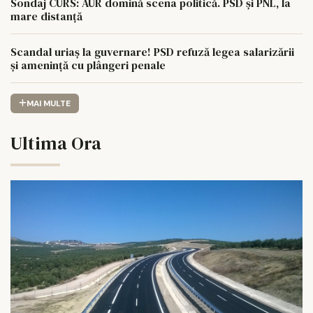
Sondaj CURS: AUR domină scena politică. PSD și PNL, la
mare distanță
Scandal uriaș la guvernare! PSD refuză legea salarizării
și amenință cu plângeri penale
MAI MULTE
Ultima Ora