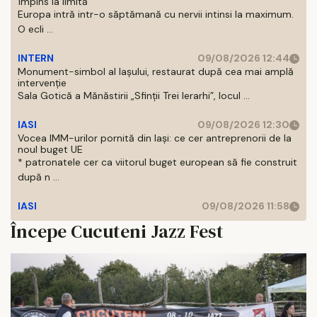
împins la limită
Europa intră intr-o săptămană cu nervii intinsi la maximum.
O ecli ...
INTERN
09/08/2026 12:44
Monument-simbol al Iaşului, restaurat după cea mai amplă
intervenţie
Sala Gotică a Mănăstirii „Sfinţii Trei Ierarhi”, locul ...
IASI
09/08/2026 12:30
Vocea IMM-urilor pornită din Iași: ce cer antreprenorii de la
noul buget UE
* patronatele cer ca viitorul buget european să fie construit
după n ...
IASI
09/08/2026 11:58
Începe Cucuteni Jazz Fest