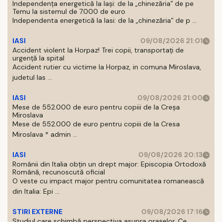
Independența energetică la Iași: de la „chinezăria” de pe
Temu la sistemul de 7.000 de euro
Independenta energetică la Iasi: de la „chinezăria” de p ...
IASI
09/08/2026 21:01
Accident violent la Horpaz! Trei copii, transportați de
urgență la spital
Accident rutier cu victime la Horpaz, in comuna Miroslava,
judetul Ias ...
IASI
09/08/2026 21:00
Mese de 552.000 de euro pentru copiii de la Creșa
Miroslava
Mese de 552.000 de euro pentru copiii de la Cresa
Miroslava * admin ...
IASI
09/08/2026 20:13
Românii din Italia obțin un drept major: Episcopia Ortodoxă
Română, recunoscută oficial
O veste cu impact major pentru comunitatea romanească
din Italia: Epi ...
STIRI EXTERNE
09/08/2026 17:16
Studiul care schimbă perspectiva asupra orașelor. Ce