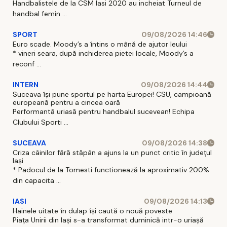
Handbalistele de la CSM Iasi 2020 au incheiat Turneul de
handbal femin ...
SPORT
09/08/2026 14:46
Euro scade. Moody’s a întins o mână de ajutor leului
* vineri seara, după inchiderea pietei locale, Moody’s a
reconf ...
INTERN
09/08/2026 14:44
Suceava își pune sportul pe harta Europei! CSU, campioană
europeană pentru a cincea oară
Performantă uriasă pentru handbalul sucevean! Echipa
Clubului Sporti ...
SUCEAVA
09/08/2026 14:38
Criza câinilor fără stăpân a ajuns la un punct critic în județul
Iași
* Padocul de la Tomesti functionează la aproximativ 200%
din capacita ...
IASI
09/08/2026 14:13
Hainele uitate în dulap îşi caută o nouă poveste
Piaţa Unirii din Iaşi s-a transformat duminică intr-o uriaşă