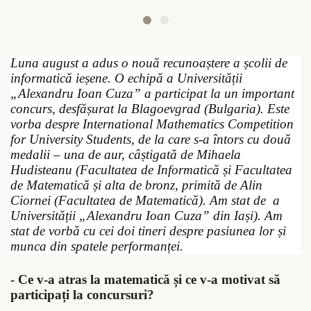
Luna august a adus o nouă recunoaștere a școlii de
informatică ieșene. O echipă a Universității
„Alexandru Ioan Cuza” a participat la un important
concurs, desf
ășurat
la Blagoevgrad (Bulgaria). Este
vorba despre International Mathematics Competition
for University Students, de la care s-a întors cu două
medalii – una de aur, câștigată de Mihaela
Hudisteanu (Facultatea de Informatică și Facultatea
de Matematică și alta de bronz, primită de Alin
Ciornei (Facultatea de Matematică). Am stat de
a
Universității „Alexandru Ioan Cuza” din Iași). Am
stat de vorbă cu cei doi tineri despre pasiunea lor și
munca din spatele performanței.
- Ce v-a atras la matematic
ă
și ce v-a motivat să
participați la concursuri?