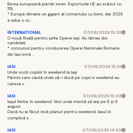
Berea europeană pierde teren. Exporturile UE au scăzut cu
11%
* Europa rămane un gigant al comertului cu bere, dar 2025
a adus o sc ...
INTERNATIONAL
07/08/2026 15:32
O nouă finală pentru șefia Operei Iași. Au rămas doi
candidați
* concursul pentru conducerea Operei Nationale Romane
din Iasi intră ...
IASI
07/08/2026 15:10
Unde scoți copilul în weekend la Iași
Părintii care caută unde să-i ducă pe copii in weekend au
cateva v ...
IASI
07/08/2026 15:03
Iașul fierbe în weekend. Vezi unde merită să ieși pe 8 și 9
august
Dacă nu ai făcut incă planuri pentru weekend, Iasul iti
complică s ...
IASI
07/08/2026 14:50