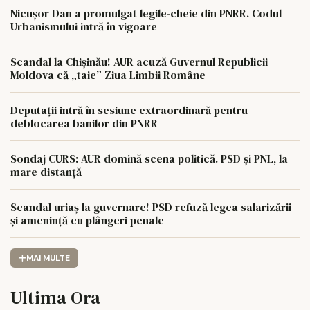
Nicușor Dan a promulgat legile-cheie din PNRR. Codul
Urbanismului intră în vigoare
Scandal la Chișinău! AUR acuză Guvernul Republicii
Moldova că „taie” Ziua Limbii Române
Deputații intră în sesiune extraordinară pentru
deblocarea banilor din PNRR
Sondaj CURS: AUR domină scena politică. PSD și PNL, la
mare distanță
Scandal uriaș la guvernare! PSD refuză legea salarizării
și amenință cu plângeri penale
MAI MULTE
Ultima Ora