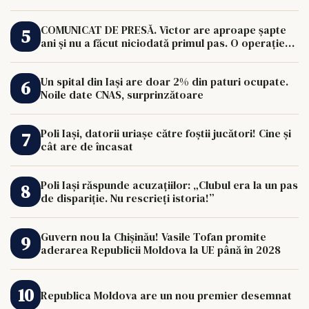
COMUNICAT DE PRESĂ. Victor are aproape șapte
ani și nu a făcut niciodată primul pas. O operație
de 33.000 de euro îi poate schimba viața.
Un spital din Iași are doar 2% din paturi ocupate.
Noile date CNAS, surprinzătoare
Poli Iași, datorii uriașe către foștii jucători! Cine și
cât are de încasat
Poli Iași răspunde acuzațiilor: „Clubul era la un pas
de dispariție. Nu rescrieți istoria!”
Guvern nou la Chișinău! Vasile Tofan promite
aderarea Republicii Moldova la UE până în 2028
Republica Moldova are un nou premier desemnat