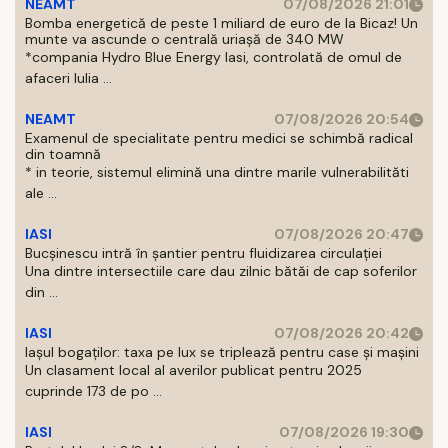
NEAMT
07/08/2026 21:01
Bomba energetică de peste 1 miliard de euro de la Bicaz! Un
munte va ascunde o centrală uriașă de 340 MW
*compania Hydro Blue Energy Iasi, controlată de omul de
afaceri Iulia ...
NEAMT
07/08/2026 20:54
Examenul de specialitate pentru medici se schimbă radical
din toamnă
* in teorie, sistemul elimină una dintre marile vulnerabilităti
ale ...
IASI
07/08/2026 20:47
Bucșinescu intră în șantier pentru fluidizarea circulației
Una dintre intersectiile care dau zilnic bătăi de cap soferilor
din ...
IASI
07/08/2026 20:42
Iașul bogaților: taxa pe lux se triplează pentru case și mașini
Un clasament local al averilor publicat pentru 2025
cuprinde 173 de po ...
IASI
07/08/2026 19:30