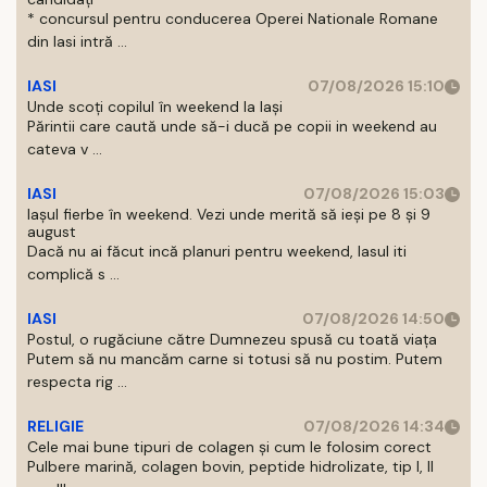
* concursul pentru conducerea Operei Nationale Romane
din Iasi intră ...
IASI
07/08/2026 15:10
Unde scoți copilul în weekend la Iași
Părintii care caută unde să-i ducă pe copii in weekend au
cateva v ...
IASI
07/08/2026 15:03
Iașul fierbe în weekend. Vezi unde merită să ieși pe 8 și 9
august
Dacă nu ai făcut incă planuri pentru weekend, Iasul iti
complică s ...
IASI
07/08/2026 14:50
Postul, o rugăciune către Dumnezeu spusă cu toată viața
Putem să nu mancăm carne si totusi să nu postim. Putem
respecta rig ...
RELIGIE
07/08/2026 14:34
Cele mai bune tipuri de colagen și cum le folosim corect
Pulbere marină, colagen bovin, peptide hidrolizate, tip I, II