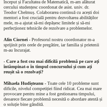
început și Facultatea de Matematică, m-am alăturat
cercului studențesc coordonat de asist. univ. dr.
Teodor Chelmuș. Colaborarea continuă cu acești doi
mentori a fost crucială pentru dezvoltarea abilităților
mele, m-a ajutat să-mi depășesc limitele și să-mi
perfecționez tehnicile de rezolvare a problemelor.
Alin Ciornei -
Profesorul nostru coordonator m-a
sprijinit prin orele de pregătire, iar familia și prietenii
m-au încurajat.
- Care a fost cea mai dificilă problemă pe care ați
întâmpinat-o în timpul concursului și cum ați
reușit să o rezolvați?
Mihaela Hudișteanu -
Toate cele 10 probleme sunt
dificile, nivelul competiției fiind ridicat. Cea mai mare
provocare pentru mine a fost gestionarea timpului,
deoarece fiecare problemă necesită o abordare atentă și
o soluție bine gândită.