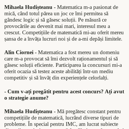
Mihaela Hudișteanu -
Matematica m-a pasionat de
mică, când totul părea un joc ce îmi permitea să
gândesc logic și să găsesc soluții. Pe măsură ce
provocările au devenit mai mari, interesul meu a
crescut. Competițiile de matematică mi-au oferit mereu
șansa de a învăța lucruri noi și de a-mi depăși limitele.
Alin Ciornei -
Matematica a fost mereu un domeniu
care m-a provocat să îmi dezvolt raționamentul și să
găsesc soluții eficiente. Participarea la concursuri mi-a
oferit ocazia să testez aceste abilități într-un mediu
competitiv și să învăț din experiențele celorlalți.
- Cum v-ați pregătit pentru acest concurs? Ați avut
o strategie anume?
Mihaela Hudișteanu -
Mă pregătesc constant pentru
competițiile de matematică, lucrând diverse tipuri de
probleme. În special pentru IMC, am lucrat subiecte