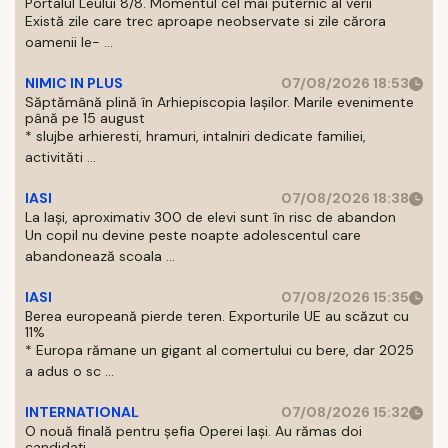
Portalul Leului 8/8. Momentul cel mai puternic al verii
Există zile care trec aproape neobservate si zile cărora
oamenii le- ...
NIMIC IN PLUS
07/08/2026 18:53
Săptămână plină în Arhiepiscopia Iașilor. Marile evenimente
până pe 15 august
* slujbe arhieresti, hramuri, intalniri dedicate familiei,
activităti ...
IASI
07/08/2026 18:38
La Iași, aproximativ 300 de elevi sunt în risc de abandon
Un copil nu devine peste noapte adolescentul care
abandonează scoala ...
IASI
07/08/2026 15:35
Berea europeană pierde teren. Exporturile UE au scăzut cu
11%
* Europa rămane un gigant al comertului cu bere, dar 2025
a adus o sc ...
INTERNATIONAL
07/08/2026 15:32
O nouă finală pentru șefia Operei Iași. Au rămas doi
candidați