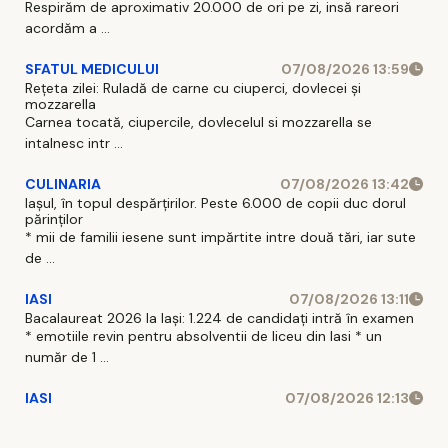
Respirăm de aproximativ 20.000 de ori pe zi, insă rareori
acordăm a ...
SFATUL MEDICULUI
07/08/2026 13:59
Rețeta zilei: Ruladă de carne cu ciuperci, dovlecei și
mozzarella
Carnea tocată, ciupercile, dovlecelul si mozzarella se
intalnesc intr ...
CULINARIA
07/08/2026 13:42
Iașul, în topul despărțirilor. Peste 6.000 de copii duc dorul
părinților
* mii de familii iesene sunt impărtite intre două tări, iar sute
de ...
IASI
07/08/2026 13:11
Bacalaureat 2026 la Iași: 1.224 de candidați intră în examen
* emotiile revin pentru absolventii de liceu din Iasi * un
număr de 1 ...
IASI
07/08/2026 12:13