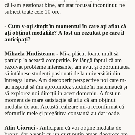
că l-am gestionat bine, am stat focusat încontinuu pe
subiect toate cele 10 ore.
- Cum v-ați simțit în momentul în care ați aflat că
ați obținut medaliile? A fost un rezultat pe care îl
anticipați?
Mihaela Hudișteanu -
Mi-a plăcut foarte mult să
particip la această competiție. Pe lângă faptul că am
rezolvat probleme interesante, am avut și oportunitatea
să întâlnesc studenți pasionați de la universități din
întreaga lume. Am descoperit perspective noi care m-
au inspirat să îmi aprofundez studiile în matematică și
să explorez noi direcții în acest domeniu. A fost un
moment de mare satisfacție să aflu că am obținut
medalia de aur. Această realizare mi-a reconfirmat că
eforturile mele și pregătirea constantă au dat roade.
Alin Ciornei -
Anticipam că voi obține medalia de
bronz, dar a venit cu un gust puțin amar, deoarece am