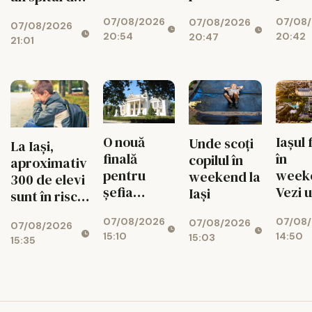
euro de la
fluid
medici se
aproape 1,7
07/08/2026
07/08
Bicaz! Un
circul
07/08/2026
schimbă
07/08/2026
miliarde de
20:54
20:42
20:47
munte va
radical din
21:01
lei, cu 469
ascunde o
toamnă
de paturi
centrală
uriașă de
340 MW
O nouă
Iașul 
Unde scoți
La Iași,
finală
în
copilul în
aproximativ
pentru
week
weekend la
300 de elevi
șefia
Vezi 
Iași
sunt în risc
Operei Iași.
merit
de abandon
07/08/2026
07/08
Au rămas
ieși pe
07/08/2026
07/08/2026
15:10
14:50
15:03
doi
9 aug
15:35
candidați