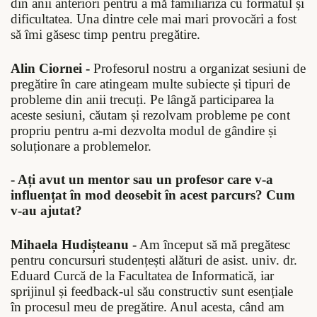
din anii anteriori pentru a mă familiariza cu formatul și
dificultatea. Una dintre cele mai mari provocări a fost
să îmi găsesc timp pentru pregătire.
Alin Ciornei -
Profesorul nostru a organizat sesiuni de
pregătire în care atingeam multe subiecte și tipuri de
probleme din anii trecuți. Pe lângă participarea la
aceste sesiuni, căutam și rezolvam probleme pe cont
propriu pentru a-mi dezvolta modul de gândire și
soluționare a problemelor.
- Ați avut un mentor sau un profesor care v-a
influențat în mod deosebit în acest parcurs? Cum
v-au ajutat?
Mihaela Hudișteanu -
Am început să mă pregătesc
pentru concursuri studențești alături de asist. univ. dr.
Eduard Curcă de la Facultatea de Informatică, iar
sprijinul și feedback-ul său constructiv sunt esențiale
în procesul meu de pregătire. Anul acesta, când am