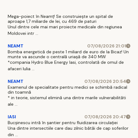
Mega-poiect în Neamț! Se construiește un spital de
aproape 1,7 miliarde de lei, cu 469 de paturi
Unul dintre cele mai mari proiecte medicale din regiunea
Moldovei intr ...
NEAMT
07/08/2026 21:01
Bomba energetică de peste 1 miliard de euro de la Bicaz! Un
munte va ascunde o centrală uriașă de 340 MW
*compania Hydro Blue Energy Iasi, controlată de omul de
afaceri Iulia ...
NEAMT
07/08/2026 20:54
Examenul de specialitate pentru medici se schimbă radical
din toamnă
* in teorie, sistemul elimină una dintre marile vulnerabilităti
ale ...
IASI
07/08/2026 20:47
Bucșinescu intră în șantier pentru fluidizarea circulației
Una dintre intersectiile care dau zilnic bătăi de cap soferilor
din ...