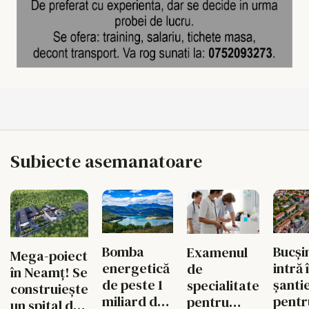
Subiecte asemanatoare
Bomba
Bucși
Examenul
Mega-poiect
energetică
intră 
de
în Neamț! Se
de peste 1
șanti
specialitate
construiește
miliard de
pentr
pentru
un spital de