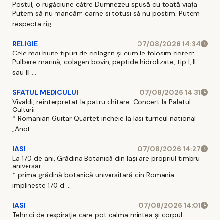
Postul, o rugăciune către Dumnezeu spusă cu toată viața
Putem să nu mancăm carne si totusi să nu postim. Putem
respecta rig ...
RELIGIE
07/08/2026 14:34
Cele mai bune tipuri de colagen și cum le folosim corect
Pulbere marină, colagen bovin, peptide hidrolizate, tip I, II
sau III ...
SFATUL MEDICULUI
07/08/2026 14:31
Vivaldi, reinterpretat la patru chitare. Concert la Palatul
Culturii
* Romanian Guitar Quartet incheie la Iasi turneul national
„Anot ...
IASI
07/08/2026 14:27
La 170 de ani, Grădina Botanică din Iași are propriul timbru
aniversar
* prima grădină botanică universitară din Romania
implineste 170 d ...
IASI
07/08/2026 14:01
Tehnici de respirație care pot calma mintea și corpul