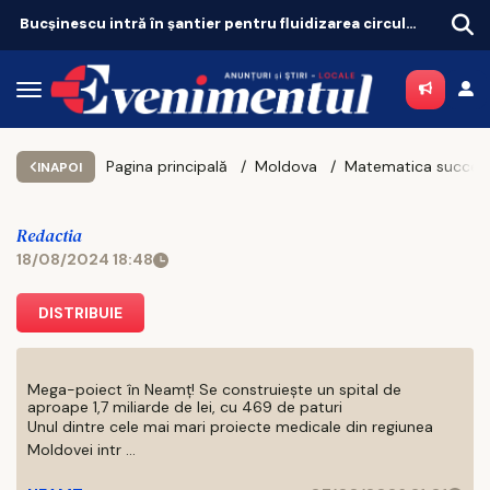
Bucșinescu intră în șantier pentru fluidizarea circulației
Iașul bogaților: taxa pe lux se triplează pentru case și mașini
Pagina principală
Moldova
INAPOI
Redactia
18/08/2024 18:48
DISTRIBUIE
Mega-poiect în Neamț! Se construiește un spital de
aproape 1,7 miliarde de lei, cu 469 de paturi
Unul dintre cele mai mari proiecte medicale din regiunea
Moldovei intr ...