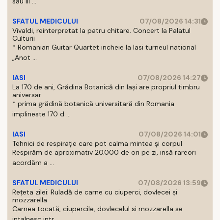
sau III ...
SFATUL MEDICULUI
07/08/2026 14:31
Vivaldi, reinterpretat la patru chitare. Concert la Palatul
Culturii
* Romanian Guitar Quartet incheie la Iasi turneul national
„Anot ...
IASI
07/08/2026 14:27
La 170 de ani, Grădina Botanică din Iași are propriul timbru
aniversar
* prima grădină botanică universitară din Romania
implineste 170 d ...
IASI
07/08/2026 14:01
Tehnici de respirație care pot calma mintea și corpul
Respirăm de aproximativ 20.000 de ori pe zi, insă rareori
acordăm a ...
SFATUL MEDICULUI
07/08/2026 13:59
Rețeta zilei: Ruladă de carne cu ciuperci, dovlecei și
mozzarella
Carnea tocată, ciupercile, dovlecelul si mozzarella se
intalnesc intr ...