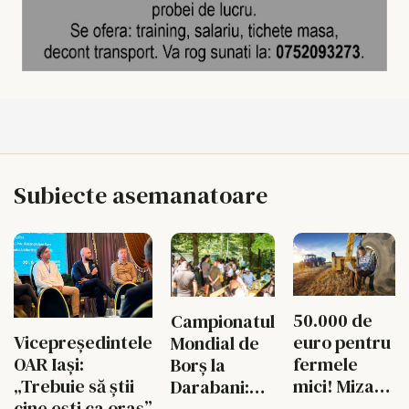
Subiecte asemanatoare
50.000 de
Campionatul
euro pentru
Vicepreședintele
Mondial de
fermele
OAR Iași:
Borș la
mici! Miza
„Trebuie să știi
Darabani:
uriașă
cine ești ca oraș”
opt ceaune,