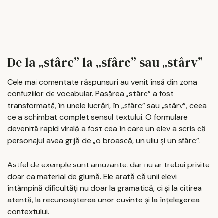
De la „stârc” la „sfârc” sau „stârv”
Cele mai comentate răspunsuri au venit însă din zona
confuziilor de vocabular. Pasărea „stârc” a fost
transformată, în unele lucrări, în „sfârc” sau „stârv”, ceea
ce a schimbat complet sensul textului. O formulare
devenită rapid virală a fost cea în care un elev a scris că
personajul avea grijă de „o broască, un uliu și un sfârc”.
Astfel de exemple sunt amuzante, dar nu ar trebui privite
doar ca material de glumă. Ele arată că unii elevi
întâmpină dificultăți nu doar la gramatică, ci și la citirea
atentă, la recunoașterea unor cuvinte și la înțelegerea
contextului.