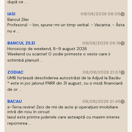
după ce ...
IASI
09/08/2026 08:05
Bancul Zilei
Profesorul: - Ion, spune-mi un timp verbal. - Vacanta. - Ăsta
nu e ...
BANCUL ZILEI
09/08/2026 06:19
Horoscop de weekend, 8–9 august 2026
Weekend cu scantei! O zodie primeste o veste care ii
schimbă planuril ...
ZODIAC
08/08/2026 21:57
UMB forțează deschiderea autostrăzii de la Adjud la Bacău
* este in joc jalonul PNRR din 31 august, cu o miză financiară
de or ...
BACAU
08/08/2026 21:45
e-Terra revine! Zeci de mii de acte și operațiuni imobiliare
intră din nou în circuit
Iasul este printre judetele care asteaptă cu maxim interes
repornirea ...