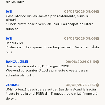
din Iasi intră ...
IASI
09/08/2026 08:09
Case istorice din Iași salvate prin restaurante, clinici și
birouri
* unele dintre casele vechi ale Iasului au scăpat de uitare
după ce ...
IASI
09/08/2026 08:05
Bancul Zilei
Profesorul: - Ion, spune-mi un timp verbal. - Vacanta. - Ăsta
nu e ...
BANCUL ZILEI
09/08/2026 06:19
Horoscop de weekend, 8–9 august 2026
Weekend cu scantei! O zodie primeste o veste care ii
schimbă planuril ...
ZODIAC
08/08/2026 21:57
UMB forțează deschiderea autostrăzii de la Adjud la Bacău
* este in joc jalonul PNRR din 31 august, cu o miză financiară
de or ...