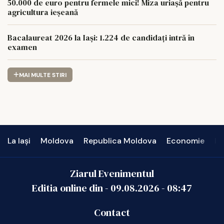
50.000 de euro pentru fermele mici! Miza uriașă pentru
agricultura ieșeană
Bacalaureat 2026 la Iași: 1.224 de candidați intră în
examen
MAI MULTE STIRI
La Iași
Moldova
Republica Moldova
Economie
In
Ziarul Evenimentul
Editia online din -
09.08.2026
-
08:47
Contact