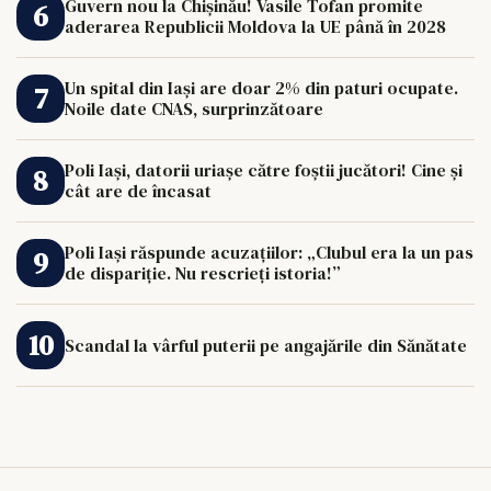
Guvern nou la Chișinău! Vasile Tofan promite
aderarea Republicii Moldova la UE până în 2028
Un spital din Iași are doar 2% din paturi ocupate.
Noile date CNAS, surprinzătoare
Poli Iași, datorii uriașe către foștii jucători! Cine și
cât are de încasat
Poli Iași răspunde acuzațiilor: „Clubul era la un pas
de dispariție. Nu rescrieți istoria!”
Scandal la vârful puterii pe angajările din Sănătate