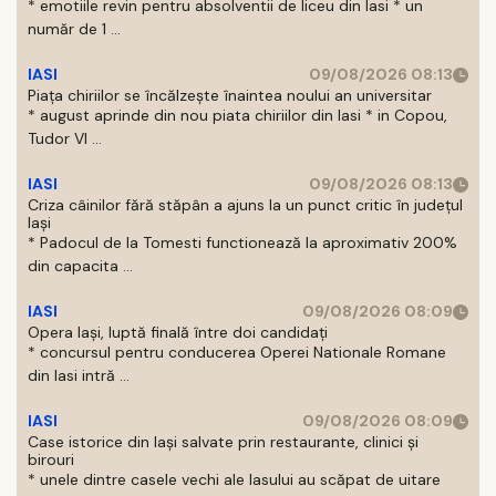
* emotiile revin pentru absolventii de liceu din Iasi * un
număr de 1 ...
IASI
09/08/2026 08:13
Piața chiriilor se încălzește înaintea noului an universitar
* august aprinde din nou piata chiriilor din Iasi * in Copou,
Tudor Vl ...
IASI
09/08/2026 08:13
Criza câinilor fără stăpân a ajuns la un punct critic în județul
Iași
* Padocul de la Tomesti functionează la aproximativ 200%
din capacita ...
IASI
09/08/2026 08:09
Opera Iași, luptă finală între doi candidați
* concursul pentru conducerea Operei Nationale Romane
din Iasi intră ...
IASI
09/08/2026 08:09
Case istorice din Iași salvate prin restaurante, clinici și
birouri
* unele dintre casele vechi ale Iasului au scăpat de uitare