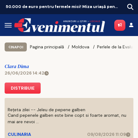
50.000 de euro pentru fermele mici! Miza uriașă pentru agricultura ieșeană
Bancul Zilei
Pagina principală
Moldova
INAPOI
Clara Dima
26/06/2026 14:42
DISTRIBUIE
Rețeta zilei -- Jeleu de pepene galben
Cand pepenele galben este bine copt si foarte aromat, nu
mai are nevoi ...
CULINARIA
09/08/2026 11:09