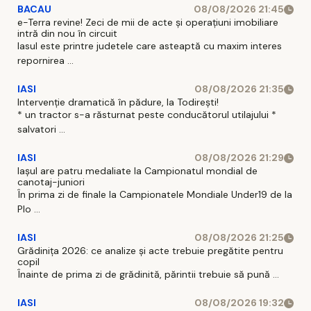
BACAU
08/08/2026 21:45
e-Terra revine! Zeci de mii de acte și operațiuni imobiliare
intră din nou în circuit
Iasul este printre judetele care asteaptă cu maxim interes
repornirea ...
IASI
08/08/2026 21:35
Intervenție dramatică în pădure, la Todirești!
* un tractor s-a răsturnat peste conducătorul utilajului *
salvatori ...
IASI
08/08/2026 21:29
Iaşul are patru medaliate la Campionatul mondial de
canotaj-juniori
În prima zi de finale la Campionatele Mondiale Under19 de la
Plo ...
IASI
08/08/2026 21:25
Grădinița 2026: ce analize și acte trebuie pregătite pentru
copil
Înainte de prima zi de grădinită, părintii trebuie să pună ...
IASI
08/08/2026 19:32