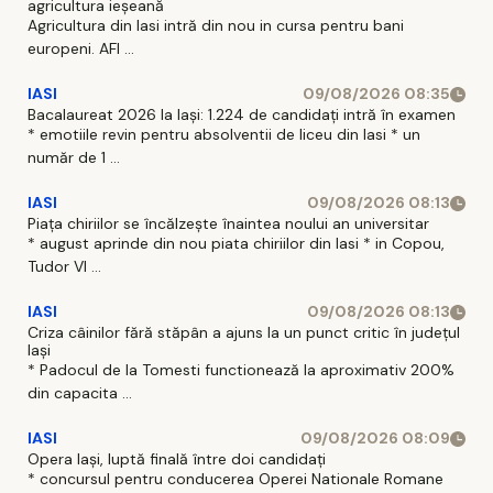
agricultura ieșeană
Agricultura din Iasi intră din nou in cursa pentru bani
europeni. AFI ...
IASI
09/08/2026 08:35
Bacalaureat 2026 la Iași: 1.224 de candidați intră în examen
* emotiile revin pentru absolventii de liceu din Iasi * un
număr de 1 ...
IASI
09/08/2026 08:13
Piața chiriilor se încălzește înaintea noului an universitar
* august aprinde din nou piata chiriilor din Iasi * in Copou,
Tudor Vl ...
IASI
09/08/2026 08:13
Criza câinilor fără stăpân a ajuns la un punct critic în județul
Iași
* Padocul de la Tomesti functionează la aproximativ 200%
din capacita ...
IASI
09/08/2026 08:09
Opera Iași, luptă finală între doi candidați
* concursul pentru conducerea Operei Nationale Romane