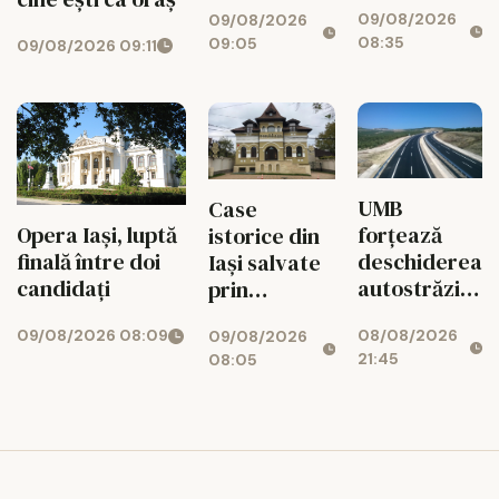
09/08/2026
pentru
09/08/2026
trei țări
08:35
09:05
09/08/2026 09:11
agricultura
ieșeană
UMB
Case
forțează
Opera Iași, luptă
istorice din
deschiderea
finală între doi
Iași salvate
autostrăzii
candidați
prin
de la Adjud
restaurante,
08/08/2026
09/08/2026 08:09
la Bacău
09/08/2026
clinici și
21:45
08:05
birouri