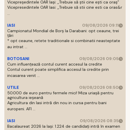
Vicepreședintele OAR Iași: „Trebuie să știi cine ești ca oraș”
Vicepresedintele OAR Iasi: „Trebuie să stii cine esti ca oras&r
...
IASI
09/08/2026 09:11
Campionatul Mondial de Borș la Darabani: opt ceaune, trei
țări
* opt ceaune, retete traditionale si combinatii neasteptate
au intrat ...
BOTOSANI
09/08/2026 09:05
Cum influențează contul curent accesul la credite
Contul curent poate simplifica accesul la credite prin
incasarea venit ...
UTILE
09/08/2026 08:50
50.000 de euro pentru fermele mici! Miza uriașă pentru
agricultura ieșeană
Agricultura din Iasi intră din nou in cursa pentru bani
europeni. AFI ...
IASI
09/08/2026 08:35
Bacalaureat 2026 la Iași: 1.224 de candidați intră în examen