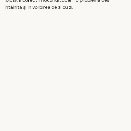
folosit incorect în locul lui „doar”, o problemă des
întâlnită și în vorbirea de zi cu zi.