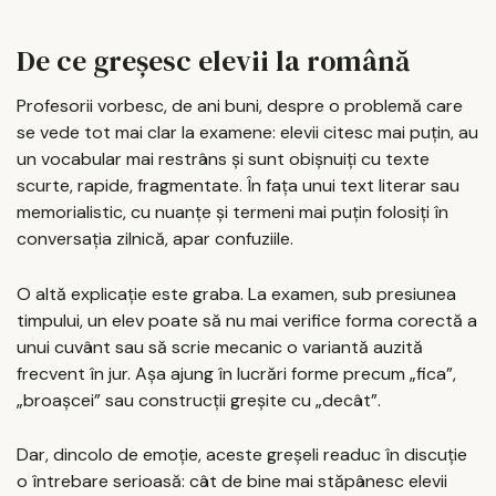
De ce greșesc elevii la română
Profesorii vorbesc, de ani buni, despre o problemă care
se vede tot mai clar la examene: elevii citesc mai puțin, au
un vocabular mai restrâns și sunt obișnuiți cu texte
scurte, rapide, fragmentate. În fața unui text literar sau
memorialistic, cu nuanțe și termeni mai puțin folosiți în
conversația zilnică, apar confuziile.
O altă explicație este graba. La examen, sub presiunea
timpului, un elev poate să nu mai verifice forma corectă a
unui cuvânt sau să scrie mecanic o variantă auzită
frecvent în jur. Așa ajung în lucrări forme precum „fica”,
„broașcei” sau construcții greșite cu „decât”.
Dar, dincolo de emoție, aceste greșeli readuc în discuție
o întrebare serioasă: cât de bine mai stăpânesc elevii