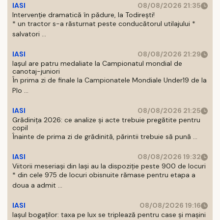
IASI
08/08/2026 21:35
Intervenție dramatică în pădure, la Todirești!
* un tractor s-a răsturnat peste conducătorul utilajului *
salvatori ...
IASI
08/08/2026 21:29
Iaşul are patru medaliate la Campionatul mondial de
canotaj-juniori
În prima zi de finale la Campionatele Mondiale Under19 de la
Plo ...
IASI
08/08/2026 21:25
Grădinița 2026: ce analize și acte trebuie pregătite pentru
copil
Înainte de prima zi de grădinită, părintii trebuie să pună ...
IASI
08/08/2026 19:32
Viitorii meseriași din Iași au la dispoziție peste 900 de locuri
* din cele 975 de locuri obisnuite rămase pentru etapa a
doua a admit ...
IASI
08/08/2026 19:16
Iașul bogaților: taxa pe lux se triplează pentru case și mașini