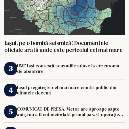
Iașul, pe o bombă seismică! Documentele
oficiale arată unde este pericolul cel mai mare
UMF Iași contestă acuzațiile aduse la ceremonia
de absolvire
Iașul pregătește cel mai mare cimitir public din
ultimele decenii
COMUNICAT DE PRESĂ. Victor are aproape șapte
ani și nu a făcut niciodată primul pas. O operație
de 33.000 de euro îi poate schimba viața.