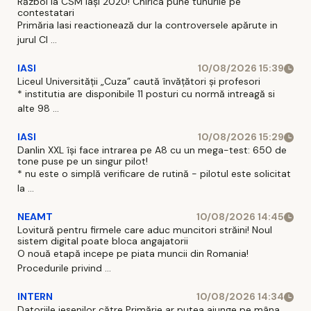
Război la CSM Iași 2020! Chirica pune tunurile pe
contestatari
Primăria Iasi reactionează dur la controversele apărute in
jurul Cl ...
IASI
10/08/2026 15:39
Liceul Universității „Cuza” caută învățători și profesori
* institutia are disponibile 11 posturi cu normă intreagă si
alte 98 ...
IASI
10/08/2026 15:29
Danlin XXL își face intrarea pe A8 cu un mega-test: 650 de
tone puse pe un singur pilot!
* nu este o simplă verificare de rutină - pilotul este solicitat
la ...
NEAMT
10/08/2026 14:45
Lovitură pentru firmele care aduc muncitori străini! Noul
sistem digital poate bloca angajatorii
O nouă etapă incepe pe piata muncii din Romania!
Procedurile privind ...
INTERN
10/08/2026 14:34
Datoriile ieșenilor către Primărie ar putea ajunge pe mâna