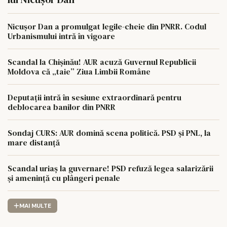
Nicușor Dan a promulgat legile-cheie din PNRR. Codul
Urbanismului intră în vigoare
Scandal la Chișinău! AUR acuză Guvernul Republicii
Moldova că „taie” Ziua Limbii Române
Deputații intră în sesiune extraordinară pentru
deblocarea banilor din PNRR
Sondaj CURS: AUR domină scena politică. PSD și PNL, la
mare distanță
Scandal uriaș la guvernare! PSD refuză legea salarizării
și amenință cu plângeri penale
MAI MULTE