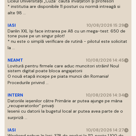
Liceul Universității „Cuza” caută învățători și profesori
* institutia are disponibile 11 posturi cu normă intreagă si
alte 98 ...
IASI
10/08/2026 15:29
Danlin XXL își face intrarea pe A8 cu un mega-test: 650 de
tone puse pe un singur pilot!
* nu este o simplă verificare de rutină - pilotul este solicitat
la ...
NEAMT
10/08/2026 14:45
Lovitură pentru firmele care aduc muncitori străini! Noul
sistem digital poate bloca angajatorii
O nouă etapă incepe pe piata muncii din Romania!
Procedurile privind ...
INTERN
10/08/2026 14:34
Datoriile ieșenilor către Primărie ar putea ajunge pe mâna
„recuperatorilor” privați
Iesenii cu datorii la bugetul local ar putea avea parte de o
surpriză ...
IASI
10/08/2026 14:27
Weekend nebun în Iași: 378 de apeluri la 112, peste 1.100 de