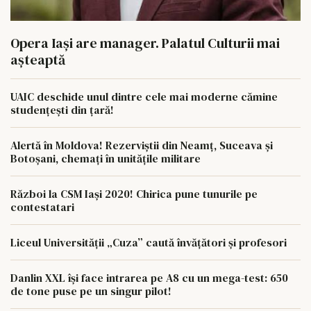
Opera Iași are manager. Palatul Culturii mai
așteaptă
UAIC deschide unul dintre cele mai moderne cămine
studențești din țară!
Alertă în Moldova! Rezerviștii din Neamț, Suceava și
Botoșani, chemați în unitățile militare
Război la CSM Iași 2020! Chirica pune tunurile pe
contestatari
Liceul Universității „Cuza” caută învățători și profesori
Danlin XXL își face intrarea pe A8 cu un mega-test: 650
de tone puse pe un singur pilot!