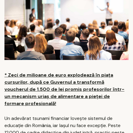
* Zeci de milioane de euro explodează în piața
cursurilor, după ce Guvernul a transformă
voucherul de 1.500 de lei promis profesorilor într-
un mecanism uriaș de alimentare a pieței de
formare profesională!
Un adevărat tsunami financiar lovește sistemul de
educație din România, iar Iașul nu face excepție. Peste
12.000 de cadre didactice din județ intră, practic peste