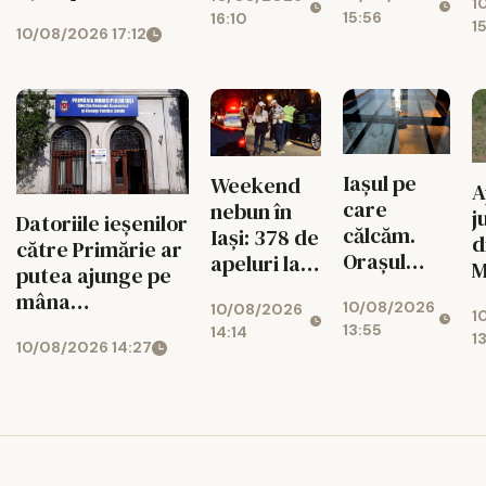
Botoșani,
cămine
1
c
15:56
16:10
chemați în
studențești
1
10/08/2026 17:12
unitățile
din țară!
militare
Iașul pe
Weekend
A
care
nebun în
j
Datoriile ieșenilor
călcăm.
Iași: 378 de
d
către Primărie ar
Orașul
apeluri la
M
putea ajunge pe
ascuns sub
112, peste
f
mâna
10/08/2026
centrul
10/08/2026
1.100 de
1
V
„recuperatorilor”
13:55
14:14
vechi
amenzi și
1
F
10/08/2026 14:27
privați
șoferi
a
prinși cu
viteze
uluitoare