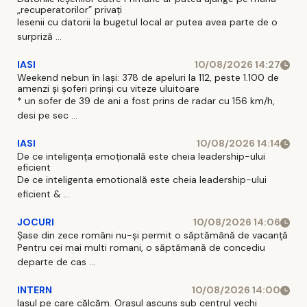
„recuperatorilor” privați
Iesenii cu datorii la bugetul local ar putea avea parte de o
surpriză ...
IASI
10/08/2026 14:27
Weekend nebun în Iași: 378 de apeluri la 112, peste 1.100 de
amenzi și șoferi prinși cu viteze uluitoare
* un sofer de 39 de ani a fost prins de radar cu 156 km/h,
desi pe sec ...
IASI
10/08/2026 14:14
De ce inteligența emoțională este cheia leadership-ului
eficient
De ce inteligenta emotională este cheia leadership-ului
eficient & ...
JOCURI
10/08/2026 14:06
Șase din zece români nu-și permit o săptămână de vacanță
Pentru cei mai multi romani, o săptămană de concediu
departe de cas ...
INTERN
10/08/2026 14:00
Iașul pe care călcăm. Orașul ascuns sub centrul vechi