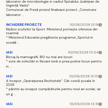
laborator de microbiologie in cadrul Spitalului Județean de
Urgență Vaslui”
Comunicat de Presă privind finalizare proiect ,,Construire
laborator ...
INCHIDERE PROIECTE
10/08/2026 13:18
Război scutirilor la Sport. Ministerul pornește ofensiva din
toamnă
* Ministerul Educatiei pregăteste programul „Sportul in
scoală ...
IASI
10/08/2026 13:04
Blocaj la mamografii. IRO nu mai are locuri
* sute de solicitări in fiecare lună si prea putine locuri pentru
in ...
IASI
10/08/2026 13:01
A început „Operațiunea Rechizitele”. Cât costă școala în
2026
* părintii au inceput cumpărăturile pentru noul an scolar, iar
un g ...
IASI
10/08/2026 12:31