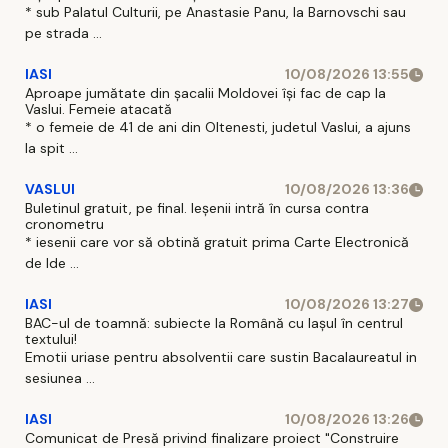
* sub Palatul Culturii, pe Anastasie Panu, la Barnovschi sau
pe strada ...
IASI
10/08/2026 13:55
Aproape jumătate din șacalii Moldovei își fac de cap la
Vaslui. Femeie atacată
* o femeie de 41 de ani din Oltenesti, judetul Vaslui, a ajuns
la spit ...
VASLUI
10/08/2026 13:36
Buletinul gratuit, pe final. Ieșenii intră în cursa contra
cronometru
* iesenii care vor să obtină gratuit prima Carte Electronică
de Ide ...
IASI
10/08/2026 13:27
BAC-ul de toamnă: subiecte la Română cu Iașul în centrul
textului!
Emotii uriase pentru absolventii care sustin Bacalaureatul in
sesiunea ...
IASI
10/08/2026 13:26
Comunicat de Presă privind finalizare proiect "Construire