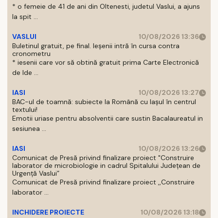
* o femeie de 41 de ani din Oltenesti, judetul Vaslui, a ajuns
la spit ...
VASLUI
10/08/2026 13:36
Buletinul gratuit, pe final. Ieșenii intră în cursa contra
cronometru
* iesenii care vor să obtină gratuit prima Carte Electronică
de Ide ...
IASI
10/08/2026 13:27
BAC-ul de toamnă: subiecte la Română cu Iașul în centrul
textului!
Emotii uriase pentru absolventii care sustin Bacalaureatul in
sesiunea ...
IASI
10/08/2026 13:26
Comunicat de Presă privind finalizare proiect "Construire
laborator de microbiologie in cadrul Spitalului Județean de
Urgență Vaslui”
Comunicat de Presă privind finalizare proiect ,,Construire
laborator ...
INCHIDERE PROIECTE
10/08/2026 13:18