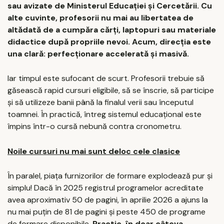
sau avizate de Ministerul Educației și Cercetării. Cu
alte cuvinte, profesorii nu mai au libertatea de
altădată de a cumpăra cărți, laptopuri sau materiale
didactice după propriile nevoi. Acum, direcția este
una clară: perfecționare accelerată și masivă.
Iar timpul este sufocant de scurt. Profesorii trebuie să
găsească rapid cursuri eligibile, să se înscrie, să participe
și să utilizeze banii până la finalul verii sau începutul
toamnei. În practică, întreg sistemul educațional este
împins într-o cursă nebună contra cronometru.
Noile cursuri nu mai sunt deloc cele clasice
În paralel, piața furnizorilor de formare explodează pur și
simplu! Dacă în 2025 registrul programelor acreditate
avea aproximativ 50 de pagini, în aprilie 2026 a ajuns la
nu mai puțin de 81 de pagini și peste 450 de programe
de formare disponibile.
Practic, în doar câteva