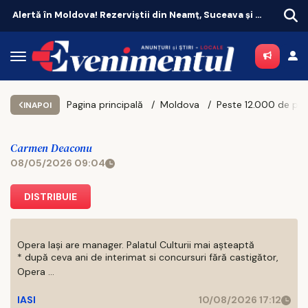
ani, chemați în unitățile militare
Război la CSM Iași 2020! Chirica pune tunurile pe contestatari
Pagina principală
Moldova
INAPOI
Carmen Deaconu
08/05/2026 09:04
DISTRIBUIE
Opera Iași are manager. Palatul Culturii mai așteaptă
* după ceva ani de interimat si concursuri fără castigător,
Opera ...
IASI
10/08/2026 17:12