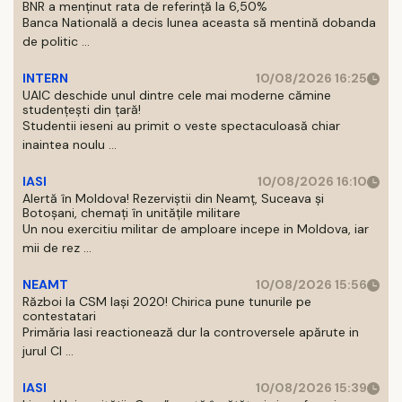
BNR a menținut rata de referință la 6,50%
Banca Natională a decis lunea aceasta să mentină dobanda
de politic ...
INTERN
10/08/2026 16:25
UAIC deschide unul dintre cele mai moderne cămine
studențești din țară!
Studentii ieseni au primit o veste spectaculoasă chiar
inaintea noulu ...
IASI
10/08/2026 16:10
Alertă în Moldova! Rezerviștii din Neamț, Suceava și
Botoșani, chemați în unitățile militare
Un nou exercitiu militar de amploare incepe in Moldova, iar
mii de rez ...
NEAMT
10/08/2026 15:56
Război la CSM Iași 2020! Chirica pune tunurile pe
contestatari
Primăria Iasi reactionează dur la controversele apărute in
jurul Cl ...
IASI
10/08/2026 15:39