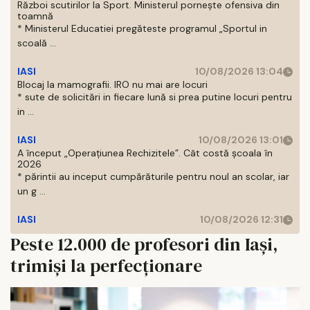
Război scutirilor la Sport. Ministerul pornește ofensiva din
toamnă
* Ministerul Educatiei pregăteste programul „Sportul in
scoală ...
IASI
10/08/2026 13:04
Blocaj la mamografii. IRO nu mai are locuri
* sute de solicitări in fiecare lună si prea putine locuri pentru
in ...
IASI
10/08/2026 13:01
A început „Operațiunea Rechizitele”. Cât costă școala în
2026
* părintii au inceput cumpărăturile pentru noul an scolar, iar
un g ...
IASI
10/08/2026 12:31
Peste 12.000 de profesori din Iași,
trimiși la perfecționare