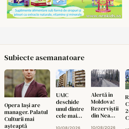
Subiecte asemanatoare
Alertă în
UAIC
R
Moldova!
deschide
C
Opera Iași are
Rezerviștii
unul dintre
2
manager. Palatul
din Neamț,
cele mai
C
Culturii mai
Suceava și
moderne
t
așteaptă
10/08/2026
10/08/2026