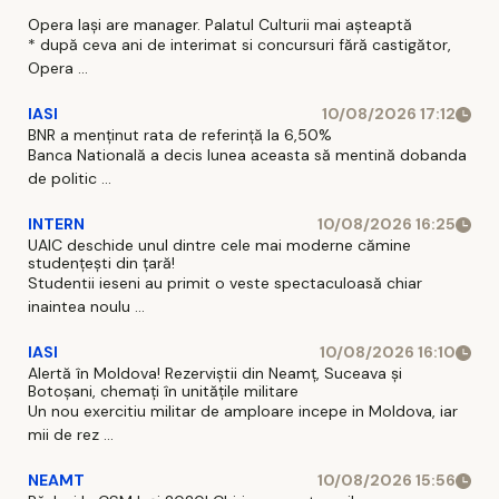
Opera Iași are manager. Palatul Culturii mai așteaptă
* după ceva ani de interimat si concursuri fără castigător,
Opera ...
IASI
10/08/2026 17:12
BNR a menținut rata de referință la 6,50%
Banca Natională a decis lunea aceasta să mentină dobanda
de politic ...
INTERN
10/08/2026 16:25
UAIC deschide unul dintre cele mai moderne cămine
studențești din țară!
Studentii ieseni au primit o veste spectaculoasă chiar
inaintea noulu ...
IASI
10/08/2026 16:10
Alertă în Moldova! Rezerviștii din Neamț, Suceava și
Botoșani, chemați în unitățile militare
Un nou exercitiu militar de amploare incepe in Moldova, iar
mii de rez ...
NEAMT
10/08/2026 15:56