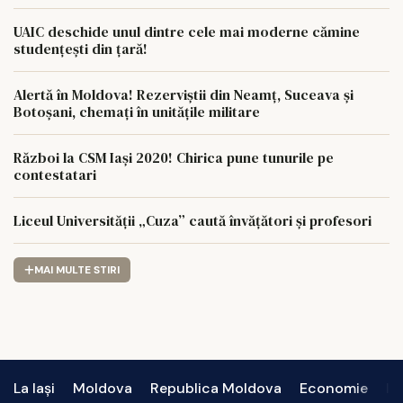
UAIC deschide unul dintre cele mai moderne cămine
studențești din țară!
Alertă în Moldova! Rezerviștii din Neamț, Suceava și
Botoșani, chemați în unitățile militare
Război la CSM Iași 2020! Chirica pune tunurile pe
contestatari
Liceul Universității „Cuza” caută învățători și profesori
MAI MULTE STIRI
La Iași
Moldova
Republica Moldova
Economie
In