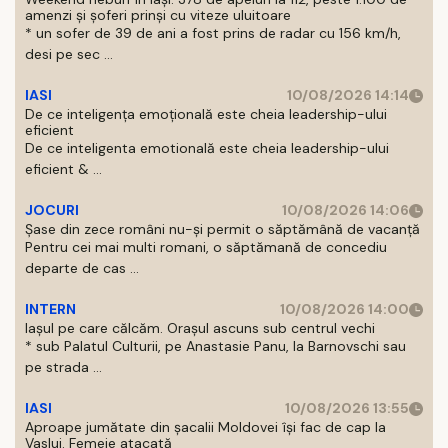
amenzi și șoferi prinși cu viteze uluitoare
* un sofer de 39 de ani a fost prins de radar cu 156 km/h,
desi pe sec ...
IASI
10/08/2026 14:14
De ce inteligența emoțională este cheia leadership-ului
eficient
De ce inteligenta emotională este cheia leadership-ului
eficient & ...
JOCURI
10/08/2026 14:06
Șase din zece români nu-și permit o săptămână de vacanță
Pentru cei mai multi romani, o săptămană de concediu
departe de cas ...
INTERN
10/08/2026 14:00
Iașul pe care călcăm. Orașul ascuns sub centrul vechi
* sub Palatul Culturii, pe Anastasie Panu, la Barnovschi sau
pe strada ...
IASI
10/08/2026 13:55
Aproape jumătate din șacalii Moldovei își fac de cap la
Vaslui. Femeie atacată